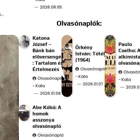
2026.08.05.
n…
Olvasónaplók:
Katona
József –
Paulo
Örkény
Bánk bán
Coelho: 
István: Tóték
előversengés
alkimist
(1964)
: Tartalom és
olvasóna
Értelmezés
Olvasónapló
Olvasó
- Kata
Olvasónapló
- Kata
2026.01.07.
- Kata
2026.01
2026.01.09.
Abe Kóbó: A
homok
asszonya
olvasónapló
Olvasónapló