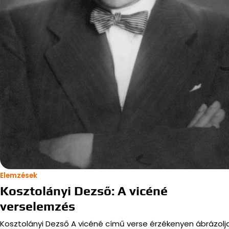
Elemzések
Kosztolányi Dezső: A vicéné
verselemzés
Kosztolányi Dezső A vicéné című verse érzékenyen ábrázolj