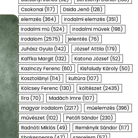
Csokonai
(117)
Dsida Jenő
(128)
elemzés
(364)
irodalmi elemzés
(351)
irodalmi mű
(524)
irodalmi művek
(198)
irodalom
(2575)
jelentés
(76)
Juhász Gyula
(142)
József Attila
(179)
Kaffka Margit
(132)
Katona József
(52)
Kazinczy Ferenc
(60)
Kisfaludy Károly
(50)
Kosztolányi
(114)
kultúra
(107)
Kölcsey Ferenc
(130)
költészet
(2435)
líra
(70)
Madách Imre
(107)
magyar irodalom
(2217)
műelemzés
(396)
művészet
(102)
Petőfi Sándor
(230)
Radnóti Miklós
(49)
Reményik Sándor
(117)
Shakespeare
(47)
szerelem
(57)