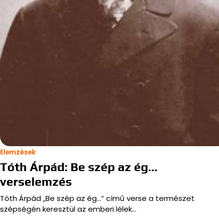
Elemzések
Tóth Árpád: Be szép az ég…
verselemzés
Tóth Árpád „Be szép az ég…” című verse a természet
szépségén keresztül az emberi lélek…