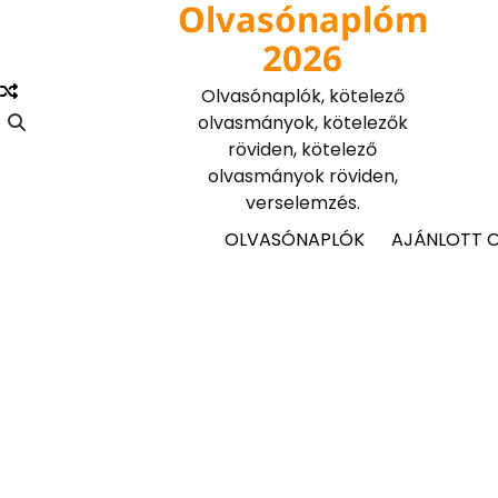
Olvasónaplóm
Skip
to
2026
content
Olvasónaplók, kötelező
olvasmányok, kötelezők
röviden, kötelező
olvasmányok röviden,
verselemzés.
OLVASÓNAPLÓK
AJÁNLOTT 