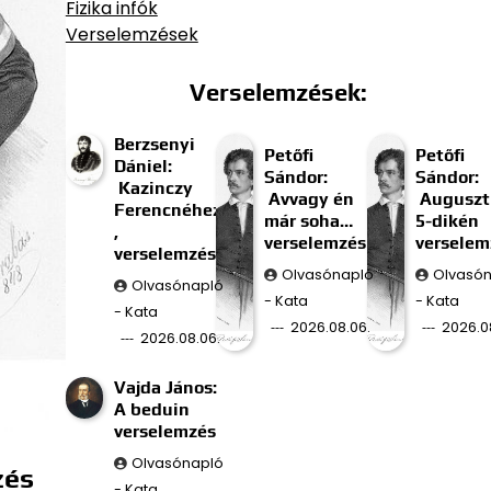
Fizika infók
Verselemzések
Verselemzések:
Berzsenyi
Petőfi
Petőfi
Dániel:
Sándor:
Sándor:
Kazinczy
Avvagy én
Auguszt
Ferencnéhez
már soha…
5-dikén
,
verselemzés
verselem
verselemzés
Olvasónapló
Olvasó
Olvasónapló
- Kata
- Kata
- Kata
2026.08.06.
2026.0
2026.08.06.
Vajda János:
A beduin
verselemzés
Olvasónapló
zés
- Kata