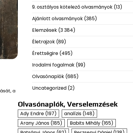
9. osztályos kötelező olvasmányok
(13)
Ajánlott olvasmányok
(385)
Elemzések
(3 384)
Életrajzok
(89)
Érettségire
(495)
Irodalmi fogalmak
(99)
Olvasónaplók
(685)
Uncategorized
(2)
ását, a
Olvasónaplók, Verselemzések
Ady Endre
(197)
analízis
(148)
Arany János
(185)
Babits Mihály
(165)
Batsányi János
(62)
Berzsenyi Dániel
(138)