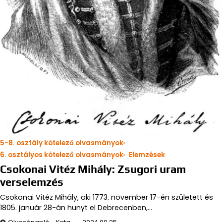
5-8. osztály kötelező olvasmányok
6. osztályos kötelező olvasmányok
Elemzések
Csokonai Vitéz Mihály: Zsugori uram
verselemzés
Csokonai Vitéz Mihály, aki 1773. november 17-én született és
1805. január 28-án hunyt el Debrecenben,…