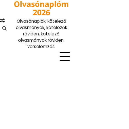
Olvasónaplóm
Skip
to
2026
content
Olvasónaplók, kötelező
olvasmányok, kötelezők
röviden, kötelező
olvasmányok röviden,
verselemzés.