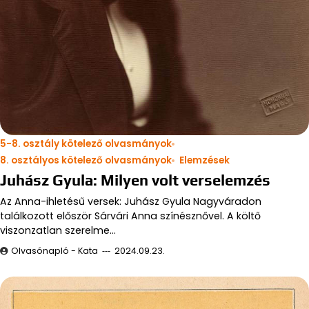
5-8. osztály kötelező olvasmányok
8. osztályos kötelező olvasmányok
Elemzések
Juhász Gyula: Milyen volt verselemzés
Az Anna-ihletésű versek: Juhász Gyula Nagyváradon
találkozott először Sárvári Anna színésznővel. A költő
viszonzatlan szerelme…
Olvasónapló - Kata
2024.09.23.