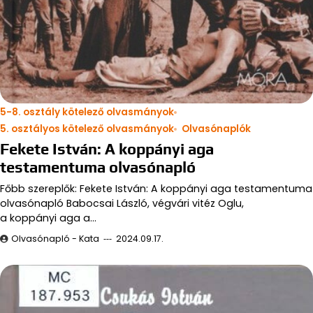
5-8. osztály kötelező olvasmányok
5. osztályos kötelező olvasmányok
Olvasónaplók
Fekete István: A koppányi aga
testamentuma olvasónapló
Főbb szereplők: Fekete István: A koppányi aga testamentuma
olvasónapló Babocsai László, végvári vitéz Oglu,
a koppányi aga a…
Olvasónapló - Kata
2024.09.17.