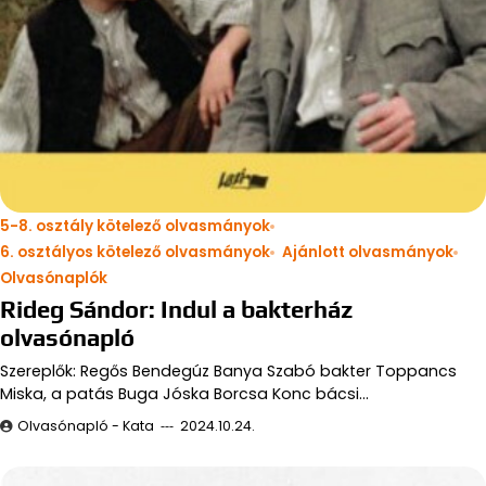
5-8. osztály kötelező olvasmányok
6. osztályos kötelező olvasmányok
Ajánlott olvasmányok
Olvasónaplók
Rideg Sándor: Indul a bakterház
olvasónapló
Szereplők: Regős Bendegúz Banya Szabó bakter Toppancs
Miska, a patás Buga Jóska Borcsa Konc bácsi…
Olvasónapló - Kata
2024.10.24.