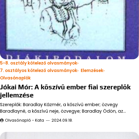
5-8. osztály kötelező olvasmányok
7. osztályos kötelező olvasmányok
Elemzések
Olvasónaplók
Jókai Mór: A kőszívű ember fiai szereplők
jellemzése
Szereplők: Baradlay Kázmér, a kőszívű ember; özvegy
Baradlayné, a kőszívű neje, özvegye; Baradlay Ödön, az…
Olvasónapló - Kata
2024.09.18.