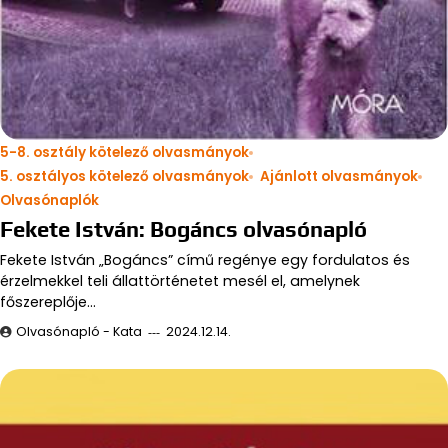
5-8. osztály kötelező olvasmányok
5. osztályos kötelező olvasmányok
Ajánlott olvasmányok
Olvasónaplók
Fekete István: Bogáncs olvasónapló
Fekete István „Bogáncs” című regénye egy fordulatos és
érzelmekkel teli állattörténetet mesél el, amelynek
főszereplője…
Olvasónapló - Kata
2024.12.14.