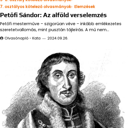
7. osztályos kötelező olvasmányok
Elemzések
Petőfi Sándor: Az alföld verselemzés
Petőfi mesterműve – szigorúan véve – inkább emlékezetes
szeretetvallomás, mint pusztán tájleírás. A mű nem…
Olvasónapló - Kata
2024.09.26.