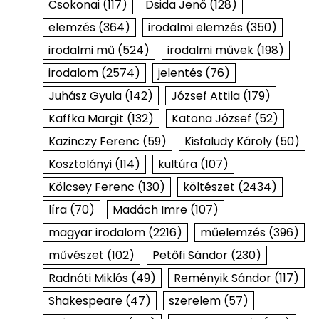
Csokonai
(117)
Dsida Jenő
(128)
elemzés
(364)
irodalmi elemzés
(350)
irodalmi mű
(524)
irodalmi művek
(198)
irodalom
(2574)
jelentés
(76)
Juhász Gyula
(142)
József Attila
(179)
Kaffka Margit
(132)
Katona József
(52)
Kazinczy Ferenc
(59)
Kisfaludy Károly
(50)
Kosztolányi
(114)
kultúra
(107)
Kölcsey Ferenc
(130)
költészet
(2434)
líra
(70)
Madách Imre
(107)
magyar irodalom
(2216)
műelemzés
(396)
művészet
(102)
Petőfi Sándor
(230)
Radnóti Miklós
(49)
Reményik Sándor
(117)
Shakespeare
(47)
szerelem
(57)