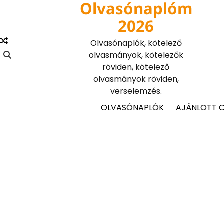
Olvasónaplóm
Skip
to
2026
content
Olvasónaplók, kötelező
olvasmányok, kötelezők
röviden, kötelező
olvasmányok röviden,
verselemzés.
OLVASÓNAPLÓK
AJÁNLOTT 