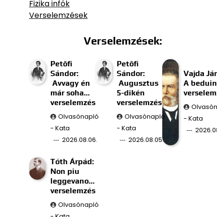
Fizika infók
Verselemzések
Verselemzések:
Petőfi
Petőfi
Sándor:
Sándor:
Vajda Já
Avvagy én
Augusztus
A beduin
már soha…
5-dikén
verselem
verselemzés
verselemzés
Olvasó
Olvasónapló
Olvasónapló
- Kata
- Kata
- Kata
2026.0
2026.08.06.
2026.08.05.
Tóth Árpád:
Non piu
leggevano…
verselemzés
Olvasónapló
- Kata