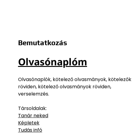
Bemutatkozás
Olvasónaplóm
Olvasónaplók, kötelező olvasmányok, kötelezők
röviden, kötelező olvasmányok röviden,
verselemzés.
Társoldalak:
Tanár neked
Képletek
Tudás infó