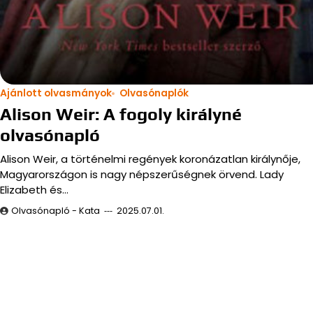
Ajánlott olvasmányok
Olvasónaplók
Alison Weir: A fogoly királyné
olvasónapló
Alison Weir, a történelmi regények koronázatlan királynője,
Magyarországon is nagy népszerűségnek örvend. Lady
Elizabeth és…
Olvasónapló - Kata
2025.07.01.