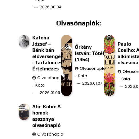
2026.08.04.
Olvasónaplók:
Katona
József –
Paulo
Örkény
Bánk bán
Coelho: 
István: Tóték
előversengés
alkimist
(1964)
: Tartalom és
olvasóna
Értelmezés
Olvasónapló
Olvasó
- Kata
Olvasónapló
- Kata
2026.01.07.
- Kata
2026.01
2026.01.09.
Abe Kóbó: A
homok
asszonya
olvasónapló
Olvasónapló