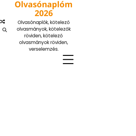
Olvasónaplóm
Skip
to
2026
content
Olvasónaplók, kötelező
olvasmányok, kötelezők
röviden, kötelező
olvasmányok röviden,
verselemzés.