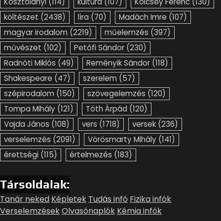
Kosztolányi
(114)
kultúra
(107)
Kölcsey Ferenc
(130)
költészet
(2438)
líra
(70)
Madách Imre
(107)
magyar irodalom
(2219)
műelemzés
(397)
művészet
(102)
Petőfi Sándor
(230)
Radnóti Miklós
(49)
Reményik Sándor
(118)
Shakespeare
(47)
szerelem
(57)
szépirodalom
(150)
szövegelemzés
(120)
Tompa Mihály
(121)
Tóth Árpád
(120)
Vajda János
(108)
vers
(1718)
versek
(236)
verselemzés
(2091)
Vörösmarty Mihály
(141)
érettségi
(115)
értelmezés
(183)
Társoldalak:
Tanár neked
Képletek
Tudás infó
Fizika infók
Verselemzések
Olvasónaplók
Kémia infók