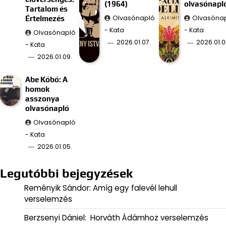
(1964)
olvasónapl
Tartalom és
Olvasónapló
Olvasóna
Értelmezés
- Kata
- Kata
Olvasónapló
2026.01.07.
2026.01.0
- Kata
2026.01.09.
Abe Kóbó: A
homok
asszonya
olvasónapló
Olvasónapló
- Kata
2026.01.05.
Legutóbbi bejegyzések
Reményik Sándor: Amíg egy falevél lehull
verselemzés
Berzsenyi Dániel: Horváth Ádámhoz verselemzés