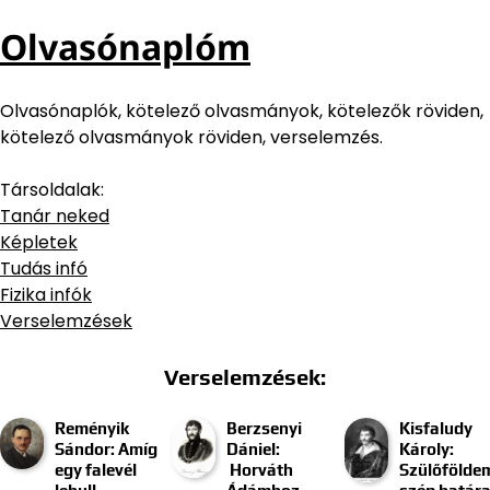
Olvasónaplóm
Olvasónaplók, kötelező olvasmányok, kötelezők röviden,
kötelező olvasmányok röviden, verselemzés.
Társoldalak:
Tanár neked
Képletek
Tudás infó
Fizika infók
Verselemzések
Verselemzések:
Reményik
Berzsenyi
Kisfaludy
Sándor: Amíg
Dániel:
Károly:
egy falevél
Horváth
Szülőfölde