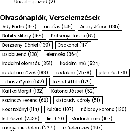
Uncategorized
(2)
Olvasónaplók, Verselemzések
Ady Endre
(197)
analízis
(149)
Arany János
(185)
Babits Mihály
(165)
Batsányi János
(62)
Berzsenyi Dániel
(139)
Csokonai
(117)
Dsida Jenő
(128)
elemzés
(364)
irodalmi elemzés
(351)
irodalmi mű
(524)
irodalmi művek
(198)
irodalom
(2578)
jelentés
(76)
Juhász Gyula
(142)
József Attila
(179)
Kaffka Margit
(132)
Katona József
(52)
Kazinczy Ferenc
(60)
Kisfaludy Károly
(51)
Kosztolányi
(114)
kultúra
(107)
Kölcsey Ferenc
(130)
költészet
(2438)
líra
(70)
Madách Imre
(107)
magyar irodalom
(2219)
műelemzés
(397)