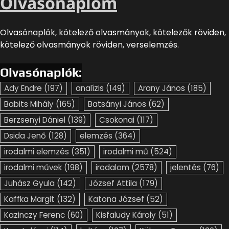
Olvasónaplóm
Olvasónaplók, kötelező olvasmányok, kötelezők röviden,
kötelező olvasmányok röviden, verselemzés.
Olvasónaplók:
Ady Endre
(197)
analízis
(149)
Arany János
(185)
Babits Mihály
(165)
Batsányi János
(62)
Berzsenyi Dániel
(139)
Csokonai
(117)
Dsida Jenő
(128)
elemzés
(364)
irodalmi elemzés
(351)
irodalmi mű
(524)
irodalmi művek
(198)
irodalom
(2578)
jelentés
(76)
Juhász Gyula
(142)
József Attila
(179)
Kaffka Margit
(132)
Katona József
(52)
Kazinczy Ferenc
(60)
Kisfaludy Károly
(51)