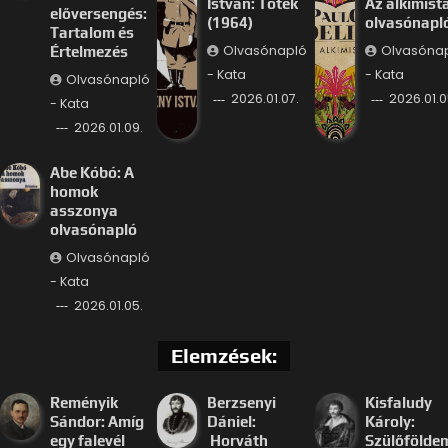
István: Tóték
Az alkimist
előversengés:
(1964)
olvasónapl
Tartalom és
Olvasónapló
Olvasóna
Értelmezés
- Kata
- Kata
Olvasónapló
2026.01.07.
2026.01.0
- Kata
2026.01.09.
Abe Kóbó: A
homok
asszonya
olvasónapló
Olvasónapló
- Kata
2026.01.05.
Elemzések:
Reményik
Berzsenyi
Kisfaludy
Sándor: Amíg
Dániel:
Károly:
egy falevél
Horváth
Szülőfölde