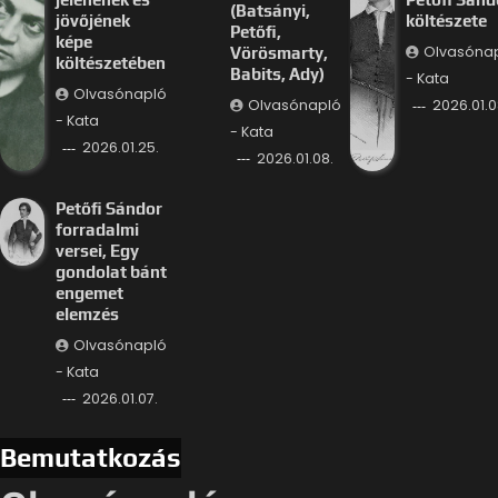
(Batsányi,
jövőjének
költészete
Petőfi,
képe
Olvasóna
Vörösmarty,
költészetében
Babits, Ady)
- Kata
Olvasónapló
Olvasónapló
2026.01.0
- Kata
- Kata
2026.01.25.
2026.01.08.
Petőfi Sándor
forradalmi
versei, Egy
gondolat bánt
engemet
elemzés
Olvasónapló
- Kata
2026.01.07.
Bemutatkozás