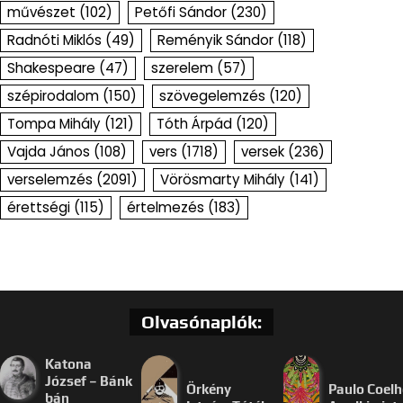
művészet
(102)
Petőfi Sándor
(230)
Radnóti Miklós
(49)
Reményik Sándor
(118)
Shakespeare
(47)
szerelem
(57)
szépirodalom
(150)
szövegelemzés
(120)
Tompa Mihály
(121)
Tóth Árpád
(120)
Vajda János
(108)
vers
(1718)
versek
(236)
verselemzés
(2091)
Vörösmarty Mihály
(141)
érettségi
(115)
értelmezés
(183)
Olvasónaplók:
Katona
József – Bánk
Örkény
Paulo Coelh
bán