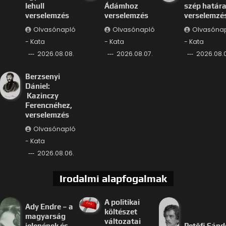
lehull
Ádámhoz
szép határa
verselemzés
verselemzés
verselemzé
Olvasónapló
Olvasónapló
Olvasóna
- Kata
- Kata
- Kata
2026.08.08.
2026.08.07.
2026.08.0
Berzsenyi
Dániel:
Kazinczy
Ferencnéhez,
verselemzés
Olvasónapló
- Kata
2026.08.06.
Irodalmi alapfogalmak
A politikai
Ady Endre – a
költészet
magyarság
változatai
jelenének és
Petőfi Sánd