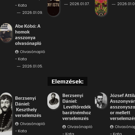
2026.01.07.
2026.01.0
- Kata
2026.01.09.
Abe Kóbó: A
homok
asszonya
olvasónapló
Olvasónapló
- Kata
2026.01.05.
Elemzések:
Berzsenyi
József Attil
Berzsenyi
Dániel:
Asszonyvár
Dániel:
Levéltöredék
asszonysz
Keszthely
barátnémhoz
or mellett
verselemzés
verselemzés
verselemzé
Olvasónapló
Olvasónapló
Olvasóna
- Kata
- Kata
- Kata