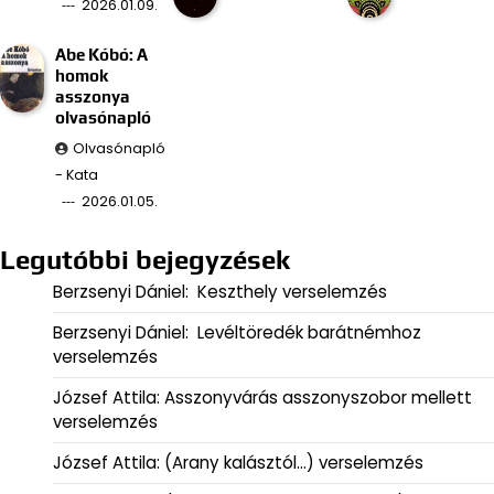
2026.01.09.
Abe Kóbó: A
homok
asszonya
olvasónapló
Olvasónapló
- Kata
2026.01.05.
Legutóbbi bejegyzések
Berzsenyi Dániel: Keszthely verselemzés
Berzsenyi Dániel: Levéltöredék barátnémhoz
verselemzés
József Attila: Asszonyvárás asszonyszobor mellett
verselemzés
József Attila: (Arany kalásztól…) verselemzés