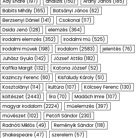
Ady Endre
(197)
analízis
(150)
Arany János
(185)
Babits Mihály
(165)
Batsányi János
(62)
Berzsenyi Dániel
(141)
Csokonai
(117)
Dsida Jenő
(128)
elemzés
(364)
irodalmi elemzés
(352)
irodalmi mű
(525)
irodalmi művek
(198)
irodalom
(2583)
jelentés
(76)
Juhász Gyula
(142)
József Attila
(182)
Kaffka Margit
(132)
Katona József
(52)
Kazinczy Ferenc
(60)
Kisfaludy Károly
(51)
Kosztolányi
(114)
kultúra
(107)
Kölcsey Ferenc
(130)
költészet
(2443)
líra
(70)
Madách Imre
(107)
magyar irodalom
(2224)
műelemzés
(397)
művészet
(102)
Petőfi Sándor
(230)
Radnóti Miklós
(49)
Reményik Sándor
(118)
Shakespeare
(47)
szerelem
(57)