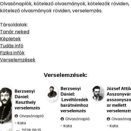
Olvasónaplók, kötelező olvasmányok, kötelezők röviden,
kötelező olvasmányok röviden, verselemzés.
Társoldalak:
Tanár neked
Képletek
Tudás infó
Fizika infók
Verselemzések
Verselemzések:
Berzsenyi
József Attil
Berzsenyi
Dániel:
Asszonyvár
Dániel:
Levéltöredék
asszonysz
Keszthely
barátnémhoz
or mellett
verselemzés
verselemzés
verselemzé
Olvasónapló
Olvasónapló
Olvasóna
- Kata
- Kata
- Kata
2026.08.10.