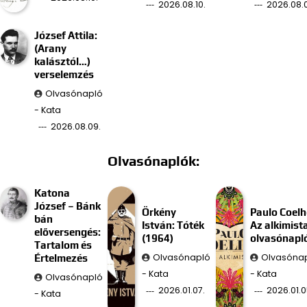
2026.08.10.
2026.08.
József Attila:
(Arany
kalásztól…)
verselemzés
Olvasónapló
- Kata
2026.08.09.
Olvasónaplók:
Katona
József – Bánk
Örkény
Paulo Coelh
bán
István: Tóték
Az alkimist
előversengés:
(1964)
olvasónapl
Tartalom és
Olvasónapló
Olvasóna
Értelmezés
- Kata
- Kata
Olvasónapló
2026.01.07.
2026.01.0
- Kata