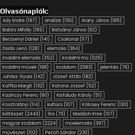
Olvasónaplók:
Ady Endre
(197)
analízis
(150)
Arany János
(185)
Babits Mihály
(165)
Batsányi János
(62)
Berzsenyi Dániel
(141)
Csokonai
(117)
Dsida Jenő
(128)
elemzés
(364)
irodalmi elemzés
(352)
irodalmi mű
(525)
irodalmi művek
(198)
irodalom
(2583)
jelentés
(76)
Juhász Gyula
(142)
József Attila
(182)
Kaffka Margit
(132)
Katona József
(52)
Kazinczy Ferenc
(60)
Kisfaludy Károly
(51)
Kosztolányi
(114)
kultúra
(107)
Kölcsey Ferenc
(130)
költészet
(2443)
líra
(70)
Madách Imre
(107)
magyar irodalom
(2224)
műelemzés
(397)
művészet
(102)
Petőfi Sándor
(230)