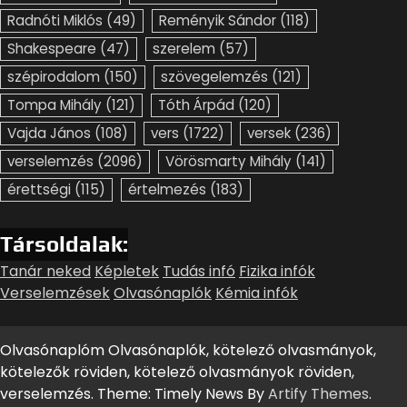
Radnóti Miklós
(49)
Reményik Sándor
(118)
Shakespeare
(47)
szerelem
(57)
szépirodalom
(150)
szövegelemzés
(121)
Tompa Mihály
(121)
Tóth Árpád
(120)
Vajda János
(108)
vers
(1722)
versek
(236)
verselemzés
(2096)
Vörösmarty Mihály
(141)
érettségi
(115)
értelmezés
(183)
Társoldalak:
Tanár neked
Képletek
Tudás infó
Fizika infók
Verselemzések
Olvasónaplók
Kémia infók
Olvasónaplóm Olvasónaplók, kötelező olvasmányok,
kötelezők röviden, kötelező olvasmányok röviden,
verselemzés. Theme: Timely News By
Artify Themes
.