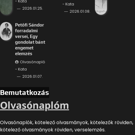
- Kata
- Kata
2026.01.25.
2026.01.08.
Petőfi Sándor
forradalmi
versei, Egy
gondolat bánt
engemet
elemzés
Olvasónapló
- Kata
2026.01.07.
Bemutatkozás
Olvasónaplóm
Olvasónaplók, kötelező olvasmányok, kötelezők röviden,
kötelező olvasmányok röviden, verselemzés.