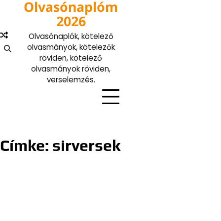
Olvasónaplóm
Skip
to
2026
content
Olvasónaplók, kötelező
olvasmányok, kötelezők
röviden, kötelező
olvasmányok röviden,
verselemzés.
Címke:
sirversek