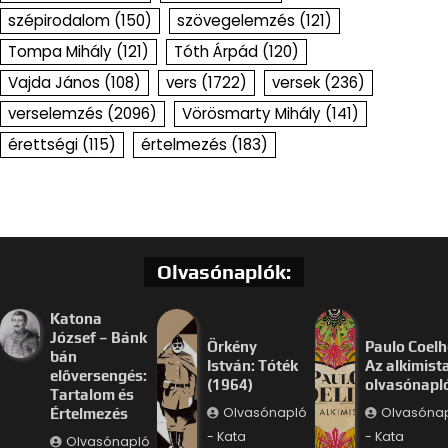
szépirodalom
(150)
szövegelemzés
(121)
Tompa Mihály
(121)
Tóth Árpád
(120)
Vajda János
(108)
vers
(1722)
versek
(236)
verselemzés
(2096)
Vörösmarty Mihály
(141)
érettségi
(115)
értelmezés
(183)
Olvasónaplók:
Katona
József – Bánk
Örkény
Paulo Coelh
bán
István: Tóték
Az alkimist
előversengés:
(1964)
olvasónapl
Tartalom és
Olvasónapló
Olvasóna
Értelmezés
- Kata
- Kata
Olvasónapló