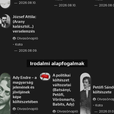
2026.08.10.
2026.08.10.
2026.08.
József Attila:
(Arany
kalásztól…)
verselemzés
Olvasónapló
- Kata
2026.08.09.
Irodalmi alapfogalmak
A politikai
Ady Endre – a
költészet
magyarság
változatai
jelenének és
Petőfi Sánd
(Batsányi,
jövőjének
költészete
Petőfi,
képe
Olvasóna
Vörösmarty,
költészetében
Babits, Ady)
- Kata
Olvasónapló
Olvasónapló
2026.01.0