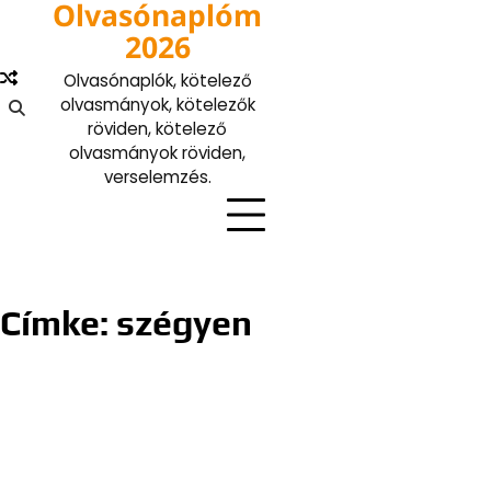
Olvasónaplóm
Skip
to
2026
content
Olvasónaplók, kötelező
olvasmányok, kötelezők
röviden, kötelező
olvasmányok röviden,
verselemzés.
Címke:
szégyen