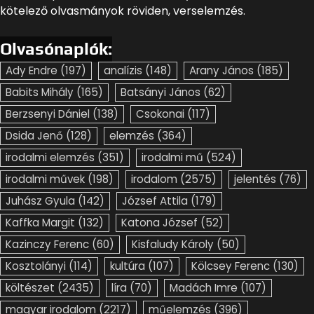
kötelező olvasmányok röviden, verselemzés.
Olvasónaplók:
Ady Endre
(197)
analízis
(148)
Arany János
(185)
Babits Mihály
(165)
Batsányi János
(62)
Berzsenyi Dániel
(138)
Csokonai
(117)
Dsida Jenő
(128)
elemzés
(364)
irodalmi elemzés
(351)
irodalmi mű
(524)
irodalmi művek
(198)
irodalom
(2575)
jelentés
(76)
Juhász Gyula
(142)
József Attila
(179)
Kaffka Margit
(132)
Katona József
(52)
Kazinczy Ferenc
(60)
Kisfaludy Károly
(50)
Kosztolányi
(114)
kultúra
(107)
Kölcsey Ferenc
(130)
költészet
(2435)
líra
(70)
Madách Imre
(107)
magyar irodalom
(2217)
műelemzés
(396)