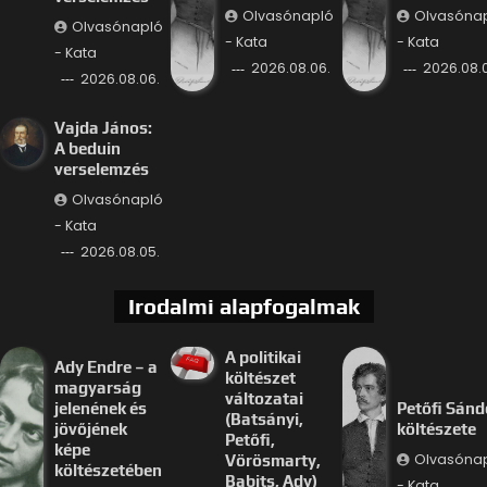
Olvasónapló
Olvasóna
Olvasónapló
- Kata
- Kata
- Kata
2026.08.06.
2026.08.
2026.08.06.
Vajda János:
A beduin
verselemzés
Olvasónapló
- Kata
2026.08.05.
Irodalmi alapfogalmak
A politikai
Ady Endre – a
költészet
magyarság
változatai
jelenének és
Petőfi Sánd
(Batsányi,
jövőjének
költészete
Petőfi,
képe
Olvasóna
Vörösmarty,
költészetében
Babits, Ady)
- Kata