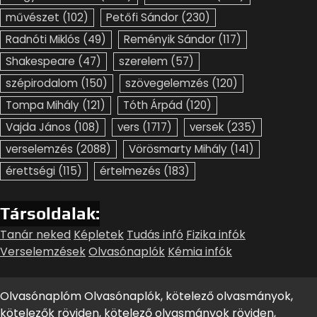
művészet
(102)
Petőfi Sándor
(230)
Radnóti Miklós
(49)
Reményik Sándor
(117)
Shakespeare
(47)
szerelem
(57)
szépirodalom
(150)
szövegelemzés
(120)
Tompa Mihály
(121)
Tóth Árpád
(120)
Vajda János
(108)
vers
(1717)
versek
(235)
verselemzés
(2088)
Vörösmarty Mihály
(141)
érettségi
(115)
értelmezés
(183)
Társoldalak:
Tanár neked
Képletek
Tudás infó
Fizika infók
Verselemzések
Olvasónaplók
Kémia infók
Olvasónaplóm Olvasónaplók, kötelező olvasmányok,
kötelezők röviden, kötelező olvasmányok röviden,