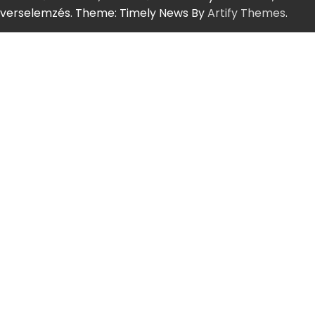
verselemzés. Theme: Timely News By
Artify Themes
.