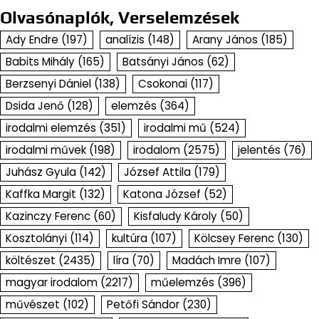
Olvasónaplók, Verselemzések
Ady Endre
(197)
analízis
(148)
Arany János
(185)
Babits Mihály
(165)
Batsányi János
(62)
Berzsenyi Dániel
(138)
Csokonai
(117)
Dsida Jenő
(128)
elemzés
(364)
irodalmi elemzés
(351)
irodalmi mű
(524)
irodalmi művek
(198)
irodalom
(2575)
jelentés
(76)
Juhász Gyula
(142)
József Attila
(179)
Kaffka Margit
(132)
Katona József
(52)
Kazinczy Ferenc
(60)
Kisfaludy Károly
(50)
Kosztolányi
(114)
kultúra
(107)
Kölcsey Ferenc
(130)
költészet
(2435)
líra
(70)
Madách Imre
(107)
magyar irodalom
(2217)
műelemzés
(396)
művészet
(102)
Petőfi Sándor
(230)