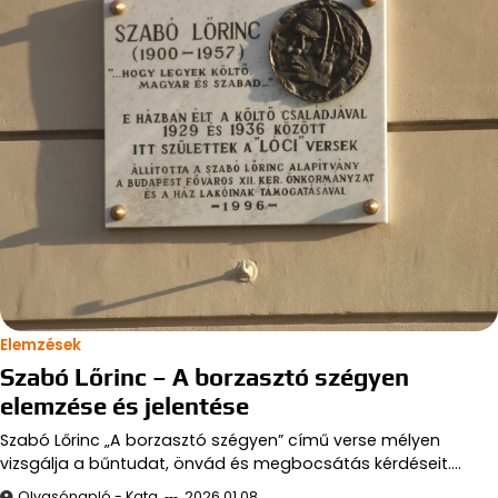
Elemzések
Szabó Lőrinc – A borzasztó szégyen
elemzése és jelentése
Szabó Lőrinc „A borzasztó szégyen” című verse mélyen
vizsgálja a bűntudat, önvád és megbocsátás kérdéseit.…
Olvasónapló - Kata
2026.01.08.