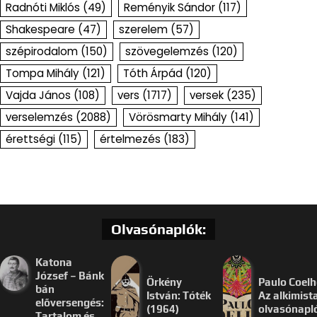
Radnóti Miklós
(49)
Reményik Sándor
(117)
Shakespeare
(47)
szerelem
(57)
szépirodalom
(150)
szövegelemzés
(120)
Tompa Mihály
(121)
Tóth Árpád
(120)
Vajda János
(108)
vers
(1717)
versek
(235)
verselemzés
(2088)
Vörösmarty Mihály
(141)
érettségi
(115)
értelmezés
(183)
Olvasónaplók:
Katona
József – Bánk
Örkény
Paulo Coelh
bán
István: Tóték
Az alkimist
előversengés:
(1964)
olvasónapl
Tartalom és