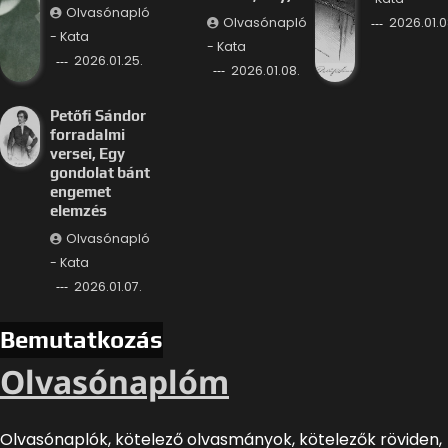
Olvasónapló
Olvasónapló
2026.01.0
- Kata
- Kata
2026.01.25.
2026.01.08.
Petőfi Sándor
forradalmi
versei, Egy
gondolat bánt
engemet
elemzés
Olvasónapló
- Kata
2026.01.07.
Bemutatkozás
Olvasónaplóm
Olvasónaplók, kötelező olvasmányok, kötelezők röviden,