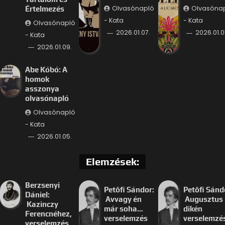
Olvasónapló
Olvasóna
Értelmezés
- Kata
- Kata
Olvasónapló
2026.01.07.
2026.01.0
- Kata
2026.01.09.
Abe Kóbó: A
homok
asszonya
olvasónapló
Olvasónapló
- Kata
2026.01.05.
Elemzések:
Berzsenyi
Petőfi Sándor:
Petőfi Sánd
Dániel:
Avvagy én
Augusztus 
Kazinczy
már soha…
dikén
Ferencnéhez,
verselemzés
verselemzé
verselemzés