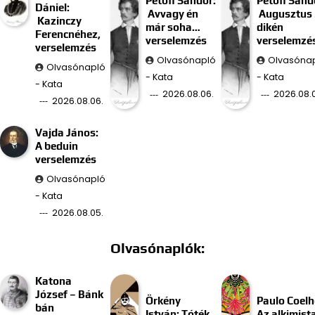
Petőfi Sándor:
Petőfi Sánd
Dániel:
Avvagy én
Augusztus 
Kazinczy
már soha…
dikén
Ferencnéhez,
verselemzés
verselemzé
verselemzés
Olvasónapló
Olvasóna
Olvasónapló
- Kata
- Kata
- Kata
2026.08.06.
2026.08.
2026.08.06.
Vajda János:
A beduin
verselemzés
Olvasónapló
- Kata
2026.08.05.
Olvasónaplók:
Katona
József – Bánk
Örkény
Paulo Coelh
bán
István: Tóték
Az alkimist