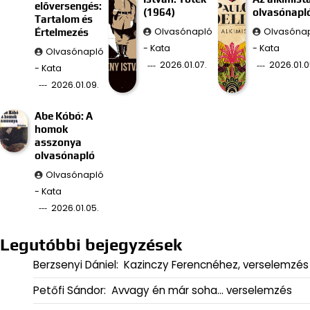
előversengés:
(1964)
olvasónapl
Tartalom és
Olvasónapló
Olvasóna
Értelmezés
- Kata
- Kata
Olvasónapló
2026.01.07.
2026.01.0
- Kata
2026.01.09.
Abe Kóbó: A
homok
asszonya
olvasónapló
Olvasónapló
- Kata
2026.01.05.
Legutóbbi bejegyzések
Berzsenyi Dániel: Kazinczy Ferencnéhez, verselemzés
Petőfi Sándor: Avvagy én már soha… verselemzés