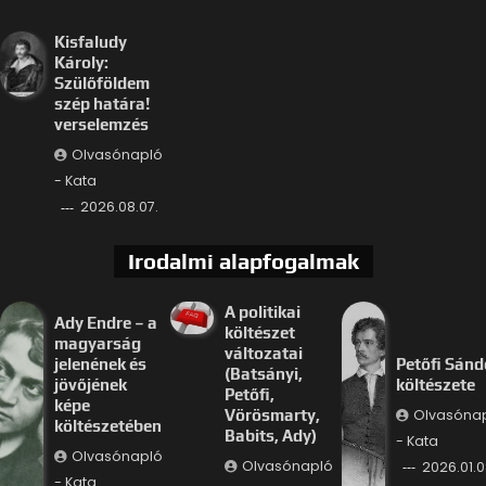
Kisfaludy
Károly:
Szülőföldem
szép határa!
verselemzés
Olvasónapló
- Kata
2026.08.07.
Irodalmi alapfogalmak
A politikai
Ady Endre – a
költészet
magyarság
változatai
jelenének és
Petőfi Sánd
(Batsányi,
jövőjének
költészete
Petőfi,
képe
Olvasóna
Vörösmarty,
költészetében
Babits, Ady)
- Kata
Olvasónapló
Olvasónapló
2026.01.0
- Kata