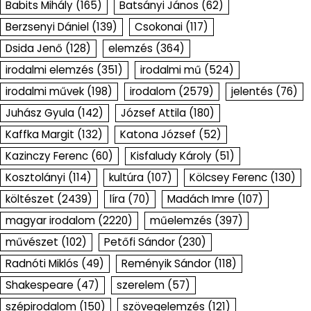
Babits Mihály
(165)
Batsányi János
(62)
Berzsenyi Dániel
(139)
Csokonai
(117)
Dsida Jenő
(128)
elemzés
(364)
irodalmi elemzés
(351)
irodalmi mű
(524)
irodalmi művek
(198)
irodalom
(2579)
jelentés
(76)
Juhász Gyula
(142)
József Attila
(180)
Kaffka Margit
(132)
Katona József
(52)
Kazinczy Ferenc
(60)
Kisfaludy Károly
(51)
Kosztolányi
(114)
kultúra
(107)
Kölcsey Ferenc
(130)
költészet
(2439)
líra
(70)
Madách Imre
(107)
magyar irodalom
(2220)
műelemzés
(397)
művészet
(102)
Petőfi Sándor
(230)
Radnóti Miklós
(49)
Reményik Sándor
(118)
Shakespeare
(47)
szerelem
(57)
szépirodalom
(150)
szövegelemzés
(121)