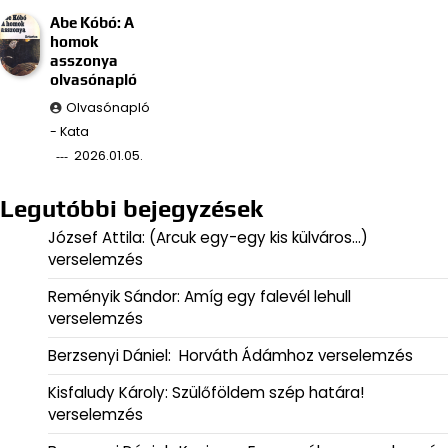
Abe Kóbó: A
homok
asszonya
olvasónapló
Olvasónapló
- Kata
2026.01.05.
Legutóbbi bejegyzések
József Attila: (Arcuk egy-egy kis külváros…)
verselemzés
Reményik Sándor: Amíg egy falevél lehull
verselemzés
Berzsenyi Dániel: Horváth Ádámhoz verselemzés
Kisfaludy Károly: Szülőföldem szép határa!
verselemzés