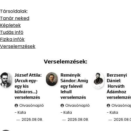
Társoldalak:
Tanár neked
Képletek
Tudás infó
Fizika infók
Verselemzések
Verselemzések:
József Attila:
Reményik
Berzsenyi
(Arcuk egy-
Sándor: Amíg
Dániel:
egy kis
egy falevél
Horváth
külváros…)
lehull
Ádámhoz
verselemzés
verselemzés
verselemzé
Olvasónapló
Olvasónapló
Olvasóna
- Kata
- Kata
- Kata
2026.08.08.
2026.08.08.
2026.08.0