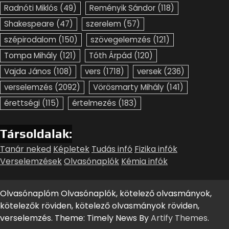
Radnóti Miklós
(49)
Reményik Sándor
(118)
Shakespeare
(47)
szerelem
(57)
szépirodalom
(150)
szövegelemzés
(121)
Tompa Mihály
(121)
Tóth Árpád
(120)
Vajda János
(108)
vers
(1718)
versek
(236)
verselemzés
(2092)
Vörösmarty Mihály
(141)
érettségi
(115)
értelmezés
(183)
Társoldalak:
Tanár neked
Képletek
Tudás infó
Fizika infók
Verselemzések
Olvasónaplók
Kémia infók
Olvasónaplóm Olvasónaplók, kötelező olvasmányok,
kötelezők röviden, kötelező olvasmányok röviden,
verselemzés. Theme: Timely News By
Artify Themes
.