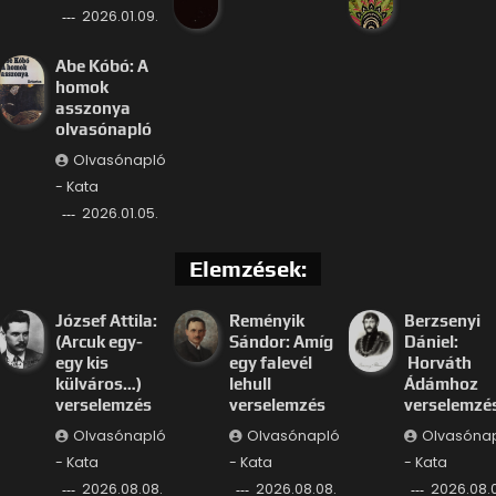
2026.01.09.
Abe Kóbó: A
homok
asszonya
olvasónapló
Olvasónapló
- Kata
2026.01.05.
Elemzések:
József Attila:
Reményik
Berzsenyi
(Arcuk egy-
Sándor: Amíg
Dániel:
egy kis
egy falevél
Horváth
külváros…)
lehull
Ádámhoz
verselemzés
verselemzés
verselemzé
Olvasónapló
Olvasónapló
Olvasóna
- Kata
- Kata
- Kata
2026.08.08.
2026.08.08.
2026.08.0