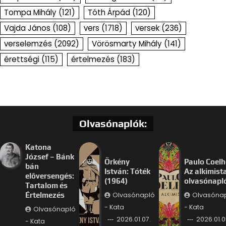
Tompa Mihály
(121)
Tóth Árpád
(120)
Vajda János
(108)
vers
(1718)
versek
(236)
verselemzés
(2092)
Vörösmarty Mihály
(141)
érettségi
(115)
értelmezés
(183)
Olvasónaplók:
Katona
József – Bánk
Örkény
Paulo Coelh
bán
István: Tóték
Az alkimist
előversengés:
(1964)
olvasónapl
Tartalom és
Olvasónapló
Olvasóna
Értelmezés
- Kata
- Kata
Olvasónapló
2026.01.07.
2026.01.0
- Kata