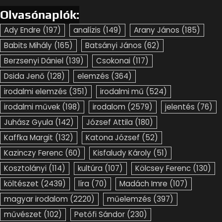
Olvasónaplók:
Ady Endre
(197)
analízis
(149)
Arany János
(185)
Babits Mihály
(165)
Batsányi János
(62)
Berzsenyi Dániel
(139)
Csokonai
(117)
Dsida Jenő
(128)
elemzés
(364)
irodalmi elemzés
(351)
irodalmi mű
(524)
irodalmi művek
(198)
irodalom
(2579)
jelentés
(76)
Juhász Gyula
(142)
József Attila
(180)
Kaffka Margit
(132)
Katona József
(52)
Kazinczy Ferenc
(60)
Kisfaludy Károly
(51)
Kosztolányi
(114)
kultúra
(107)
Kölcsey Ferenc
(130)
költészet
(2439)
líra
(70)
Madách Imre
(107)
magyar irodalom
(2220)
műelemzés
(397)
művészet
(102)
Petőfi Sándor
(230)