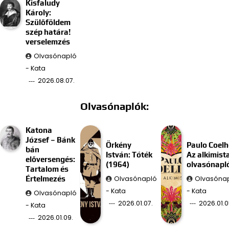
Kisfaludy
Károly:
Szülőföldem
szép határa!
verselemzés
Olvasónapló
- Kata
2026.08.07.
Olvasónaplók:
Katona
József – Bánk
Örkény
Paulo Coelh
bán
István: Tóték
Az alkimist
előversengés:
(1964)
olvasónapl
Tartalom és
Olvasónapló
Olvasóna
Értelmezés
- Kata
- Kata
Olvasónapló
2026.01.07.
2026.01.0
- Kata
2026.01.09.