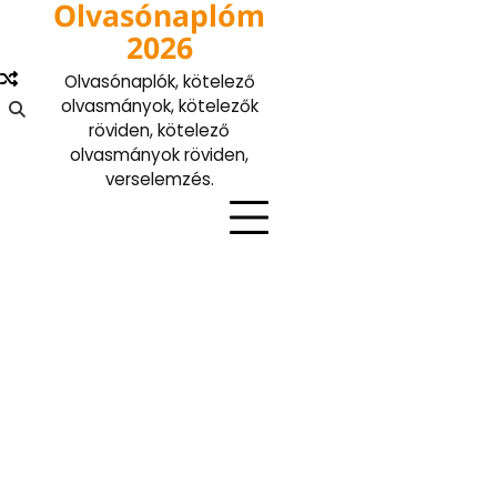
Olvasónaplóm
Skip
to
2026
content
Olvasónaplók, kötelező
olvasmányok, kötelezők
röviden, kötelező
olvasmányok röviden,
verselemzés.