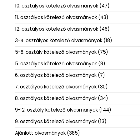
10. osztályos kötelező olvasmányok
(47)
11. osztályos kötelező olvasmányok
(43)
12. osztályos kötelező olvasmányok
(46)
3-4. osztályos kötelező olvasmányok
(18)
5-8. osztály kötelező olvasmányok
(75)
5. osztályos kötelező olvasmányok
(8)
6. osztályos kötelező olvasmányok
(7)
7. osztályos kötelező olvasmányok
(30)
8. osztályos kötelező olvasmányok
(34)
9-12. osztály kötelező olvasmányok
(144)
9. osztályos kötelező olvasmányok
(13)
Ajánlott olvasmányok
(385)