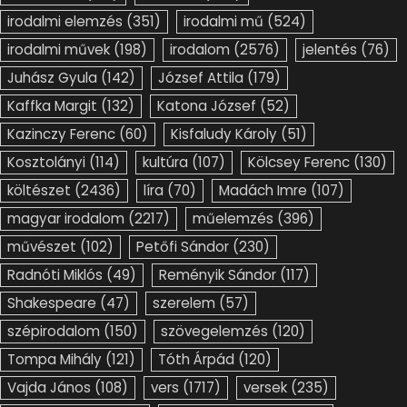
irodalmi elemzés
(351)
irodalmi mű
(524)
irodalmi művek
(198)
irodalom
(2576)
jelentés
(76)
Juhász Gyula
(142)
József Attila
(179)
Kaffka Margit
(132)
Katona József
(52)
Kazinczy Ferenc
(60)
Kisfaludy Károly
(51)
Kosztolányi
(114)
kultúra
(107)
Kölcsey Ferenc
(130)
költészet
(2436)
líra
(70)
Madách Imre
(107)
magyar irodalom
(2217)
műelemzés
(396)
művészet
(102)
Petőfi Sándor
(230)
Radnóti Miklós
(49)
Reményik Sándor
(117)
Shakespeare
(47)
szerelem
(57)
szépirodalom
(150)
szövegelemzés
(120)
Tompa Mihály
(121)
Tóth Árpád
(120)
Vajda János
(108)
vers
(1717)
versek
(235)