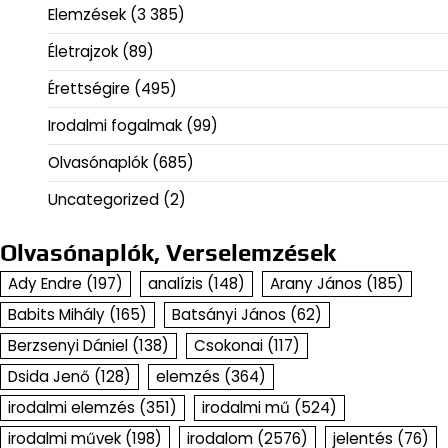
Elemzések
(3 385)
Életrajzok
(89)
Érettségire
(495)
Irodalmi fogalmak
(99)
Olvasónaplók
(685)
Uncategorized
(2)
Olvasónaplók, Verselemzések
Ady Endre
(197)
analízis
(148)
Arany János
(185)
Babits Mihály
(165)
Batsányi János
(62)
Berzsenyi Dániel
(138)
Csokonai
(117)
Dsida Jenő
(128)
elemzés
(364)
irodalmi elemzés
(351)
irodalmi mű
(524)
irodalmi művek
(198)
irodalom
(2576)
jelentés
(76)