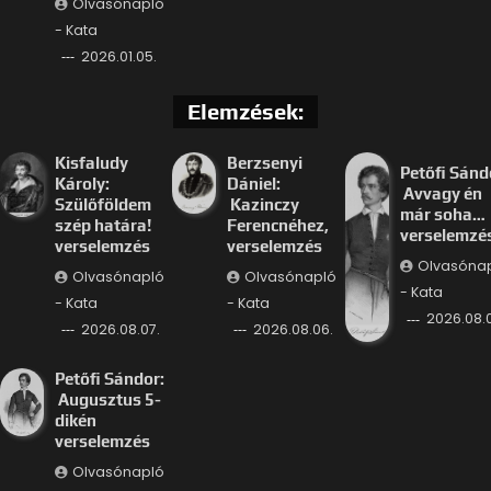
Olvasónapló
- Kata
2026.01.05.
Elemzések:
Kisfaludy
Berzsenyi
Petőfi Sánd
Károly:
Dániel:
Avvagy én
Szülőföldem
Kazinczy
már soha…
szép határa!
Ferencnéhez,
verselemzé
verselemzés
verselemzés
Olvasóna
Olvasónapló
Olvasónapló
- Kata
- Kata
- Kata
2026.08.
2026.08.07.
2026.08.06.
Petőfi Sándor:
Augusztus 5-
dikén
verselemzés
Olvasónapló