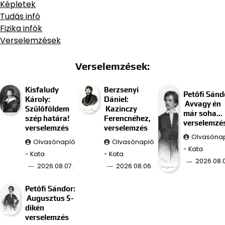
Képletek
Tudás infó
Fizika infók
Verselemzések
Verselemzések:
Kisfaludy
Berzsenyi
Petőfi Sánd
Károly:
Dániel:
Avvagy én
Szülőföldem
Kazinczy
már soha…
szép határa!
Ferencnéhez,
verselemzé
verselemzés
verselemzés
Olvasóna
Olvasónapló
Olvasónapló
- Kata
- Kata
- Kata
2026.08.
2026.08.07.
2026.08.06.
Petőfi Sándor:
Augusztus 5-
dikén
verselemzés