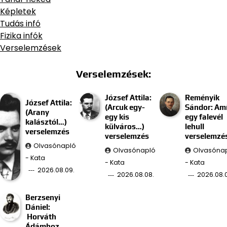
Képletek
Tudás infó
Fizika infók
Verselemzések
Verselemzések:
József Attila:
Reményik
József Attila:
(Arcuk egy-
Sándor: Am
(Arany
egy kis
egy falevél
kalásztól…)
külváros…)
lehull
verselemzés
verselemzés
verselemzé
Olvasónapló
Olvasónapló
Olvasóna
- Kata
- Kata
- Kata
2026.08.09.
2026.08.08.
2026.08.
Berzsenyi
Dániel:
Horváth
Ádámhoz