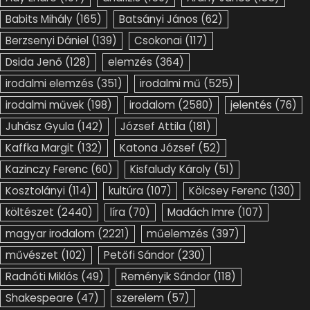
Babits Mihály
(165)
Batsányi János
(62)
Berzsenyi Dániel
(139)
Csokonai
(117)
Dsida Jenő
(128)
elemzés
(364)
irodalmi elemzés
(351)
irodalmi mű
(525)
irodalmi művek
(198)
irodalom
(2580)
jelentés
(76)
Juhász Gyula
(142)
József Attila
(181)
Kaffka Margit
(132)
Katona József
(52)
Kazinczy Ferenc
(60)
Kisfaludy Károly
(51)
Kosztolányi
(114)
kultúra
(107)
Kölcsey Ferenc
(130)
költészet
(2440)
líra
(70)
Madách Imre
(107)
magyar irodalom
(2221)
műelemzés
(397)
művészet
(102)
Petőfi Sándor
(230)
Radnóti Miklós
(49)
Reményik Sándor
(118)
Shakespeare
(47)
szerelem
(57)