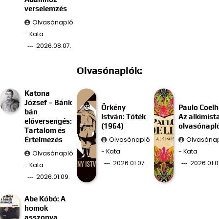
verselemzés
Olvasónapló
- Kata
2026.08.07.
Olvasónaplók:
Katona
József – Bánk
Örkény
Paulo Coelh
bán
István: Tóték
Az alkimist
előversengés:
(1964)
olvasónapl
Tartalom és
Olvasónapló
Olvasóna
Értelmezés
- Kata
- Kata
Olvasónapló
2026.01.07.
2026.01.0
- Kata
2026.01.09.
Abe Kóbó: A
homok
asszonya