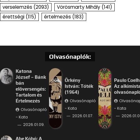
verselemzés
(2093)
Vörösmarty Mihály
(141)
érettségi
(115)
értelmezés
(183)
Olvasónaplók:
Katona
József – Bánk
Örkény
Paulo Coelh
bán
István: Tóték
Az alkimist
előversengés:
(1964)
olvasónapl
Tartalom és
Olvasónapló
Olvasóna
Értelmezés
- Kata
- Kata
Olvasónapló
2026.01.07.
2026.01.0
- Kata
2026.01.09.
Abe Kóbó: A