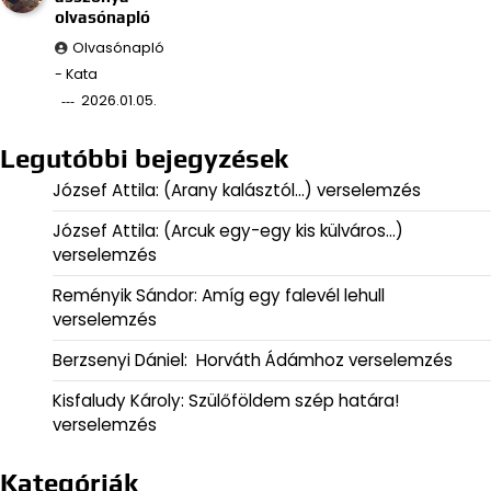
olvasónapló
Olvasónapló
- Kata
2026.01.05.
Legutóbbi bejegyzések
József Attila: (Arany kalásztól…) verselemzés
József Attila: (Arcuk egy-egy kis külváros…)
verselemzés
Reményik Sándor: Amíg egy falevél lehull
verselemzés
Berzsenyi Dániel: Horváth Ádámhoz verselemzés
Kisfaludy Károly: Szülőföldem szép határa!
verselemzés
Kategóriák