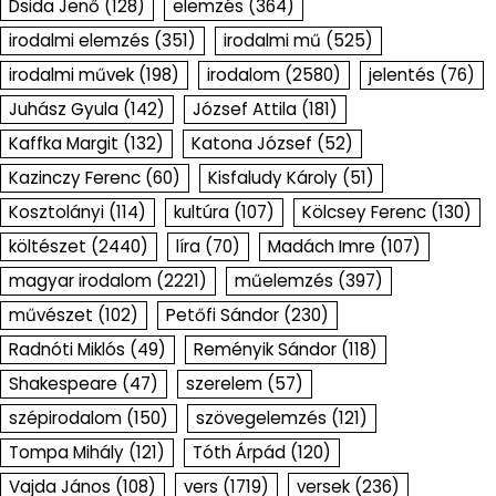
Dsida Jenő
(128)
elemzés
(364)
irodalmi elemzés
(351)
irodalmi mű
(525)
irodalmi művek
(198)
irodalom
(2580)
jelentés
(76)
Juhász Gyula
(142)
József Attila
(181)
Kaffka Margit
(132)
Katona József
(52)
Kazinczy Ferenc
(60)
Kisfaludy Károly
(51)
Kosztolányi
(114)
kultúra
(107)
Kölcsey Ferenc
(130)
költészet
(2440)
líra
(70)
Madách Imre
(107)
magyar irodalom
(2221)
műelemzés
(397)
művészet
(102)
Petőfi Sándor
(230)
Radnóti Miklós
(49)
Reményik Sándor
(118)
Shakespeare
(47)
szerelem
(57)
szépirodalom
(150)
szövegelemzés
(121)
Tompa Mihály
(121)
Tóth Árpád
(120)
Vajda János
(108)
vers
(1719)
versek
(236)