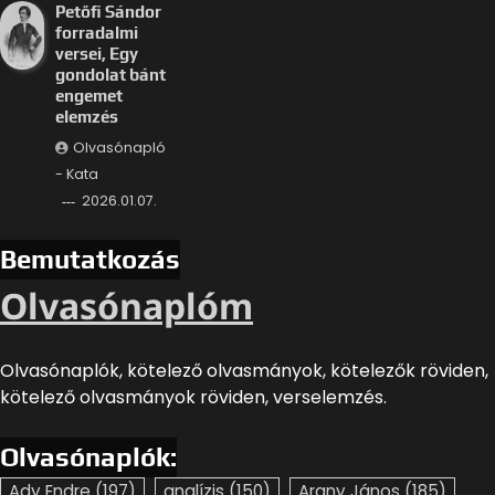
Petőfi Sándor
forradalmi
versei, Egy
gondolat bánt
engemet
elemzés
Olvasónapló
- Kata
2026.01.07.
Bemutatkozás
Olvasónaplóm
Olvasónaplók, kötelező olvasmányok, kötelezők röviden,
kötelező olvasmányok röviden, verselemzés.
Olvasónaplók:
Ady Endre
(197)
analízis
(150)
Arany János
(185)