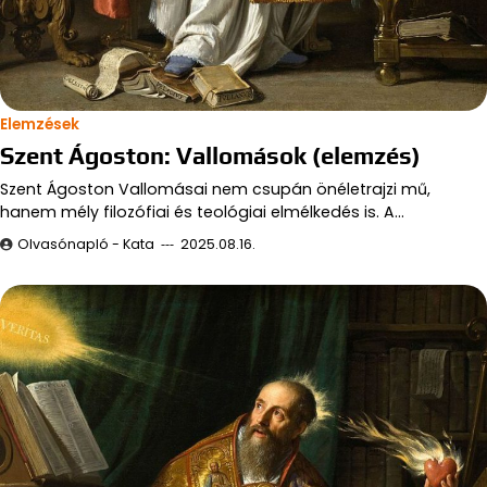
Elemzések
Szent Ágoston: Vallomások (elemzés)
Szent Ágoston Vallomásai nem csupán önéletrajzi mű,
hanem mély filozófiai és teológiai elmélkedés is. A…
Olvasónapló - Kata
2025.08.16.