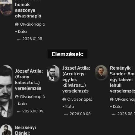
homok
asszonya
olvasónapló
Olvasónapló
- Kata
2026.01.05.
Elemzések:
József Attila:
Reményik
József Attila:
(Arcuk egy-
Sándor: Am
(Arany
egy kis
egy falevél
kalásztól…)
külváros…)
lehull
verselemzés
verselemzés
verselemzé
Olvasónapló
Olvasónapló
Olvasóna
- Kata
- Kata
- Kata
2026.08.09.
2026.08.08.
2026.08.
Berzsenyi
Dániel: