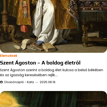
Elemzések
Szent Ágoston – A boldog életről
Szent Ágoston szerint a boldog élet kulcsa a belső békében
és az igazság keresésében rejlik.…
Olvasónapló - Kata
2025.08.16.