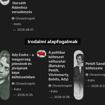
Horváth
Ádámhoz
verselemzés
Olvasónapló
- Kata
2026.08.07.
Irodalmi alapfogalmak
A politikai
Ady Endre – a
költészet
magyarság
változatai
jelenének és
Petőfi Sánd
(Batsányi,
jövőjének
költészete
Petőfi,
képe
Olvasóna
Vörösmarty,
költészetében
Babits, Ady)
- Kata
Olvasónapló
Olvasónapló
2026.01.0
- Kata
- Kata
2026.01.25.
2026.01.08.