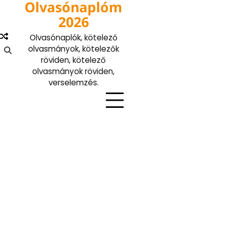
Olvasónaplóm
Skip
to
2026
content
Olvasónaplók, kötelező
olvasmányok, kötelezők
röviden, kötelező
olvasmányok röviden,
verselemzés.