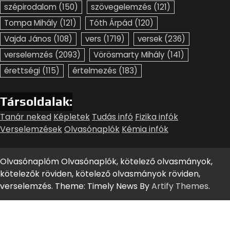
szépirodalom
(150)
szövegelemzés
(121)
Tompa Mihály
(121)
Tóth Árpád
(120)
Vajda János
(108)
vers
(1719)
versek
(236)
verselemzés
(2093)
Vörösmarty Mihály
(141)
érettségi
(115)
értelmezés
(183)
Társoldalak:
Tanár neked
Képletek
Tudás infó
Fizika infók
Verselemzések
Olvasónaplók
Kémia infók
Olvasónaplóm Olvasónaplók, kötelező olvasmányok,
kötelezők röviden, kötelező olvasmányok röviden,
verselemzés. Theme: Timely News By
Artify Themes
.