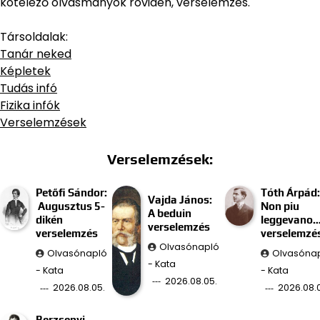
kötelező olvasmányok röviden, verselemzés.
Társoldalak:
Tanár neked
Képletek
Tudás infó
Fizika infók
Verselemzések
Verselemzések:
Petőfi Sándor:
Tóth Árpád:
Vajda János:
Augusztus 5-
Non piu
A beduin
dikén
leggevano
verselemzés
verselemzés
verselemzé
Olvasónapló
Olvasónapló
Olvasóna
- Kata
- Kata
- Kata
2026.08.05.
2026.08.05.
2026.08.
Berzsenyi