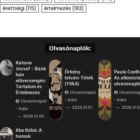
érettségi
(115)
értelmezés
(183)
Olvasónaplók:
Katona
József – Bánk
Örkény
Paulo Coelh
bán
István: Tóték
Az alkimist
előversengés:
(1964)
olvasónapl
Tartalom és
Olvasónapló
Olvasóna
Értelmezés
- Kata
- Kata
Olvasónapló
2026.01.07.
2026.01.0
- Kata
2026.01.09.
Abe Kóbó: A
homok