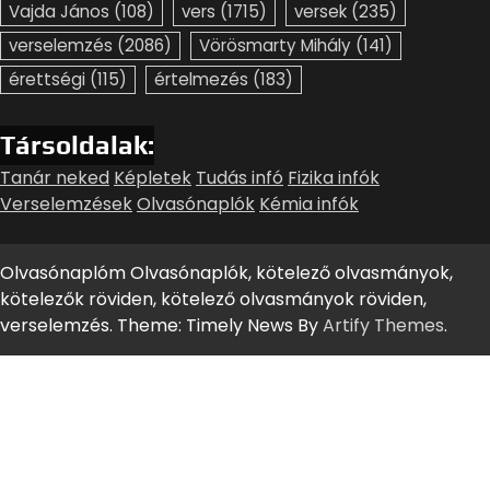
Vajda János
(108)
vers
(1715)
versek
(235)
verselemzés
(2086)
Vörösmarty Mihály
(141)
érettségi
(115)
értelmezés
(183)
Társoldalak:
Tanár neked
Képletek
Tudás infó
Fizika infók
Verselemzések
Olvasónaplók
Kémia infók
Olvasónaplóm Olvasónaplók, kötelező olvasmányok,
kötelezők röviden, kötelező olvasmányok röviden,
verselemzés. Theme: Timely News By
Artify Themes
.