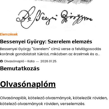
Elemzések
Bessenyei György: Szerelem elemzés
Bessenyei György "Szerelem" című verse a felvilágosodás
korának gondolatait tükrözi, miközben az érzelmek és a…
Olvasónapló - Kata
2026.01.25.
Bemutatkozás
Olvasónaplóm
Olvasónaplók, kötelező olvasmányok, kötelezők röviden,
kötelező olvasmányok röviden, verselemzés.