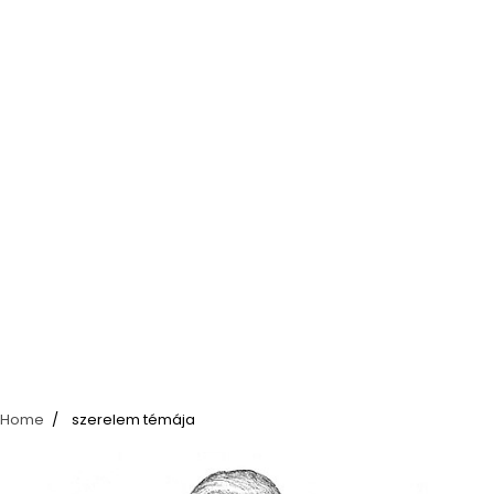
Home
szerelem témája