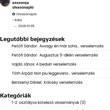
asszonya
olvasónapló
Olvasónapló
- Kata
2026.01.05.
Legutóbbi bejegyzések
Petőfi Sándor: Avvagy én már soha… verselemzés
Petőfi Sándor: Augusztus 5-dikén verselemzés
Vajda János: A beduin verselemzés
Tóth Árpád: Non piu leggevano… verselemzés
Berzsenyi Dániel: Kölcsey verselemzés
Kategóriák
1-2. osztályos kötelező olvasmányok
(3)