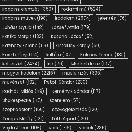
irodalmi elemzés
(350)
irodalmi mű
(524)
irodalmi művek
(198)
irodalom
(2574)
jelentés
(76)
Juhász Gyula
(142)
József Attila
(179)
Kaffka Margit
(132)
Katona József
(52)
Kazinczy Ferenc
(59)
Kisfaludy Károly
(50)
Kosztolányi
(114)
kultúra
(107)
Kölcsey Ferenc
(130)
költészet
(2434)
líra
(70)
Madách Imre
(107)
magyar irodalom
(2216)
műelemzés
(396)
művészet
(102)
Petőfi Sándor
(230)
Radnóti Miklós
(49)
Reményik Sándor
(117)
Shakespeare
(47)
szerelem
(57)
szépirodalom
(150)
szövegelemzés
(120)
Tompa Mihály
(121)
Tóth Árpád
(120)
Vajda János
(108)
vers
(1716)
versek
(235)