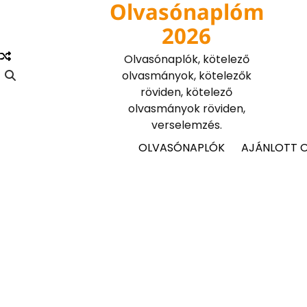
Olvasónaplóm
Skip
to
2026
content
Olvasónaplók, kötelező
olvasmányok, kötelezők
röviden, kötelező
olvasmányok röviden,
verselemzés.
OLVASÓNAPLÓK
AJÁNLOTT 