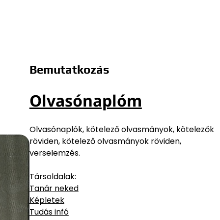
Bemutatkozás
Olvasónaplóm
Olvasónaplók, kötelező olvasmányok, kötelezők
röviden, kötelező olvasmányok röviden,
verselemzés.
Társoldalak:
Tanár neked
Képletek
Tudás infó