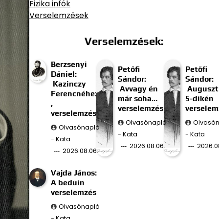
Fizika infók
Verselemzések
Verselemzések:
Berzsenyi
Petőfi
Petőfi
Dániel:
Sándor:
Sándor:
Kazinczy
Avvagy én
Auguszt
Ferencnéhez
már soha…
5-dikén
,
verselemzés
verselem
verselemzés
Olvasónapló
Olvasó
Olvasónapló
- Kata
- Kata
- Kata
2026.08.06.
2026.0
2026.08.06.
Vajda János:
A beduin
verselemzés
Olvasónapló
- Kata