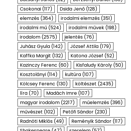
Csokonai
(117)
Dsida Jenő
(128)
elemzés
(364)
irodalmi elemzés
(351)
irodalmi mű
(524)
irodalmi művek
(198)
irodalom
(2575)
jelentés
(76)
Juhász Gyula
(142)
József Attila
(179)
Kaffka Margit
(132)
Katona József
(52)
Kazinczy Ferenc
(60)
Kisfaludy Károly
(50)
Kosztolányi
(114)
kultúra
(107)
Kölcsey Ferenc
(130)
költészet
(2435)
líra
(70)
Madách Imre
(107)
magyar irodalom
(2217)
műelemzés
(396)
művészet
(102)
Petőfi Sándor
(230)
Radnóti Miklós
(49)
Reményik Sándor
(117)
Shakespeare
(47)
szerelem
(57)