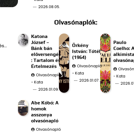
2026.08.05.
Olvasónaplók:
Katona
József –
Paulo
Örkény
és…
Bánk bán
Coelho: 
István: Tóték
előversengés
alkimist
(1964)
: Tartalom és
olvasóna
Értelmezés
Olvasónapló
Olvasó
- Kata
Olvasónapló
- Kata
2026.01.07.
- Kata
2026.01
2026.01.09.
Abe Kóbó: A
homok
asszonya
olvasónapló
Olvasónapló