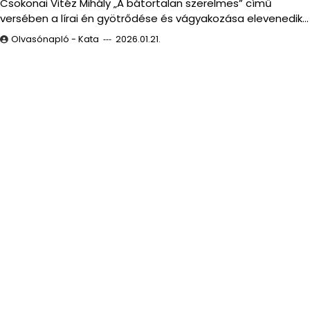
Csokonai Vitéz Mihály „A bátortalan szerelmes” című
versében a lírai én gyötrődése és vágyakozása elevenedik…
Olvasónapló - Kata
2026.01.21.