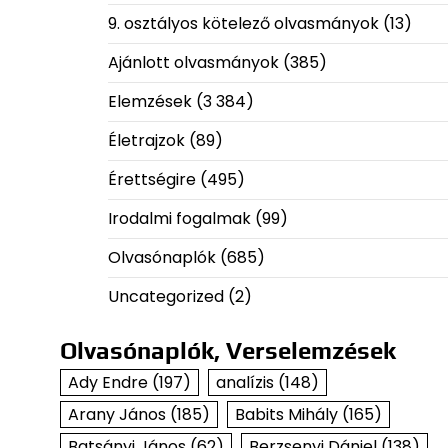
9. osztályos kötelező olvasmányok
(13)
Ajánlott olvasmányok
(385)
Elemzések
(3 384)
Életrajzok
(89)
Érettségire
(495)
Irodalmi fogalmak
(99)
Olvasónaplók
(685)
Uncategorized
(2)
Olvasónaplók, Verselemzések
Ady Endre
(197)
analízis
(148)
Arany János
(185)
Babits Mihály
(165)
Batsányi János
(62)
Berzsenyi Dániel
(138)