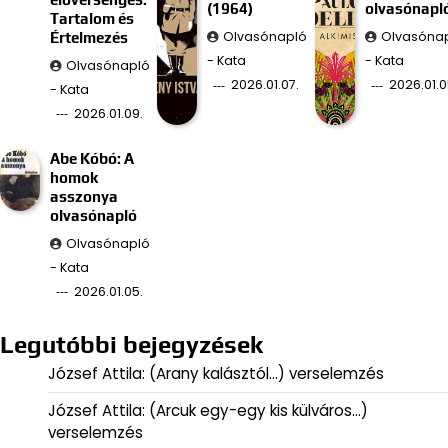
(1964)
olvasónapl
Tartalom és
Olvasónapló
Olvasóna
Értelmezés
- Kata
- Kata
Olvasónapló
2026.01.07.
2026.01.0
- Kata
2026.01.09.
Abe Kóbó: A
homok
asszonya
olvasónapló
Olvasónapló
- Kata
2026.01.05.
Legutóbbi bejegyzések
József Attila: (Arany kalásztól…) verselemzés
József Attila: (Arcuk egy-egy kis külváros…)
verselemzés