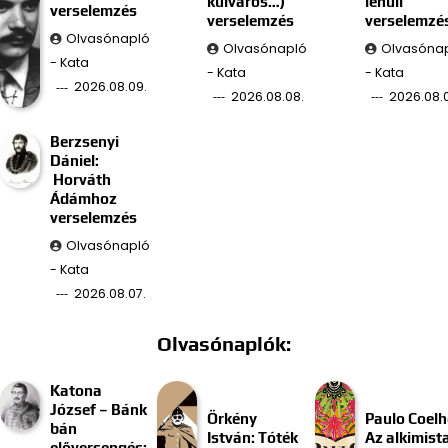
külváros…)
lehull
verselemzés
verselemzés
verselemzé
Olvasónapló
Olvasónapló
Olvasóna
- Kata
- Kata
- Kata
2026.08.09.
2026.08.08.
2026.08.
Berzsenyi
Dániel:
Horváth
Ádámhoz
verselemzés
Olvasónapló
- Kata
2026.08.07.
Olvasónaplók:
Katona
József – Bánk
Örkény
Paulo Coelh
bán
István: Tóték
Az alkimist
előversengés: