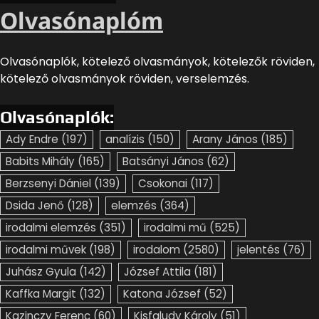
Olvasónaplóm
Olvasónaplók, kötelező olvasmányok, kötelezők röviden,
kötelező olvasmányok röviden, verselemzés.
Olvasónaplók:
Ady Endre
(197)
analízis
(150)
Arany János
(185)
Babits Mihály
(165)
Batsányi János
(62)
Berzsenyi Dániel
(139)
Csokonai
(117)
Dsida Jenő
(128)
elemzés
(364)
irodalmi elemzés
(351)
irodalmi mű
(525)
irodalmi művek
(198)
irodalom
(2580)
jelentés
(76)
Juhász Gyula
(142)
József Attila
(181)
Kaffka Margit
(132)
Katona József
(52)
Kazinczy Ferenc
(60)
Kisfaludy Károly
(51)