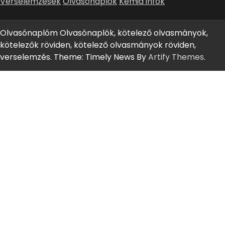
Verselemzések
Olvasónaplók
Kémia infók
Olvasónaplóm Olvasónaplók, kötelező olvasmányok,
kötelezők röviden, kötelező olvasmányok röviden,
verselemzés. Theme: Timely News By
Artify Themes
.