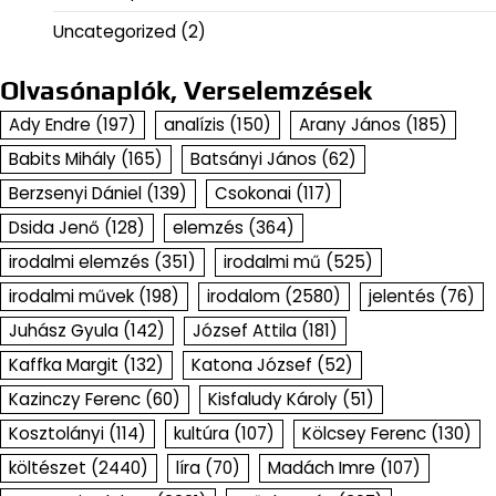
Uncategorized
(2)
Olvasónaplók, Verselemzések
Ady Endre
(197)
analízis
(150)
Arany János
(185)
Babits Mihály
(165)
Batsányi János
(62)
Berzsenyi Dániel
(139)
Csokonai
(117)
Dsida Jenő
(128)
elemzés
(364)
irodalmi elemzés
(351)
irodalmi mű
(525)
irodalmi művek
(198)
irodalom
(2580)
jelentés
(76)
Juhász Gyula
(142)
József Attila
(181)
Kaffka Margit
(132)
Katona József
(52)
Kazinczy Ferenc
(60)
Kisfaludy Károly
(51)
Kosztolányi
(114)
kultúra
(107)
Kölcsey Ferenc
(130)
költészet
(2440)
líra
(70)
Madách Imre
(107)