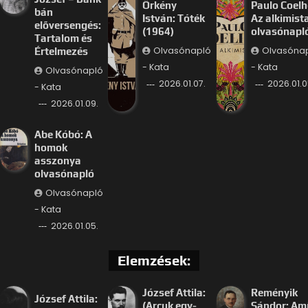
Örkény
Paulo Coelh
bán
István: Tóték
Az alkimist
előversengés:
(1964)
olvasónapl
Tartalom és
Olvasónapló
Olvasóna
Értelmezés
- Kata
- Kata
Olvasónapló
2026.01.07.
2026.01.0
- Kata
2026.01.09.
Abe Kóbó: A
homok
asszonya
olvasónapló
Olvasónapló
- Kata
2026.01.05.
Elemzések:
József Attila:
Reményik
József Attila:
(Arcuk egy-
Sándor: Am