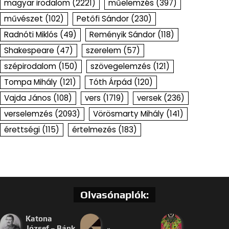
magyar irodalom
(2221)
műelemzés
(397)
művészet
(102)
Petőfi Sándor
(230)
Radnóti Miklós
(49)
Reményik Sándor
(118)
Shakespeare
(47)
szerelem
(57)
szépirodalom
(150)
szövegelemzés
(121)
Tompa Mihály
(121)
Tóth Árpád
(120)
Vajda János
(108)
vers
(1719)
versek
(236)
verselemzés
(2093)
Vörösmarty Mihály
(141)
érettségi
(115)
értelmezés
(183)
Olvasónaplók:
Katona
József – Bánk