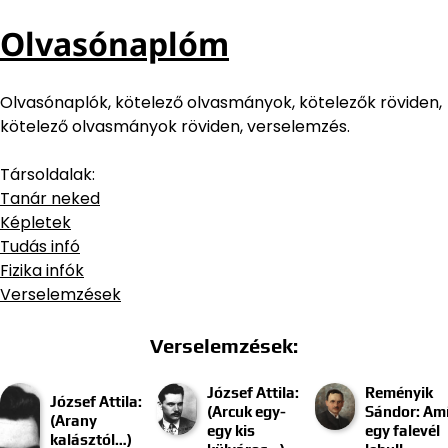
Olvasónaplóm
Olvasónaplók, kötelező olvasmányok, kötelezők röviden,
kötelező olvasmányok röviden, verselemzés.
Társoldalak:
Tanár neked
Képletek
Tudás infó
Fizika infók
Verselemzések
Verselemzések:
József Attila:
Reményik
József Attila:
(Arcuk egy-
Sándor: Am
(Arany
egy kis
egy falevél
kalásztól…)