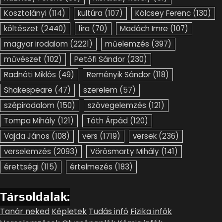
Kosztolányi
(114)
kultúra
(107)
Kölcsey Ferenc
(130)
költészet
(2440)
líra
(70)
Madách Imre
(107)
magyar irodalom
(2221)
műelemzés
(397)
művészet
(102)
Petőfi Sándor
(230)
Radnóti Miklós
(49)
Reményik Sándor
(118)
Shakespeare
(47)
szerelem
(57)
szépirodalom
(150)
szövegelemzés
(121)
Tompa Mihály
(121)
Tóth Árpád
(120)
Vajda János
(108)
vers
(1719)
versek
(236)
verselemzés
(2093)
Vörösmarty Mihály
(141)
érettségi
(115)
értelmezés
(183)
Társoldalak:
Tanár neked
Képletek
Tudás infó
Fizika infók