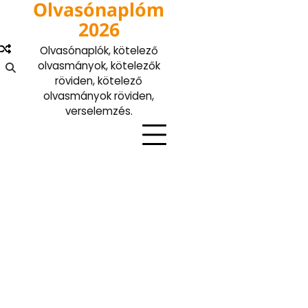
Olvasónaplóm
Skip
to
2026
content
Olvasónaplók, kötelező
olvasmányok, kötelezők
röviden, kötelező
olvasmányok röviden,
verselemzés.