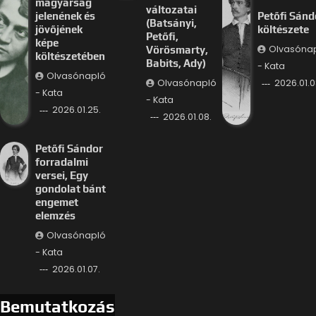
magyarság
változatai
jelenének és
Petőfi Sánd
(Batsányi,
jövőjének
költészete
Petőfi,
képe
Olvasóna
Vörösmarty,
költészetében
Babits, Ady)
- Kata
Olvasónapló
Olvasónapló
2026.01.0
- Kata
- Kata
2026.01.25.
2026.01.08.
Petőfi Sándor
forradalmi
versei, Egy
gondolat bánt
engemet
elemzés
Olvasónapló
- Kata
2026.01.07.
Bemutatkozás