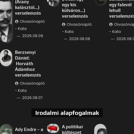
(Arany
egy kis
egy falevél
kalásztól…)
külváros…)
lehull
verselemzés
verselemzés
verselemzé
Olvasónapló
Olvasónapló
Olvasóna
- Kata
- Kata
- Kata
2026.08.09.
2026.08.08.
2026.08.
Berzsenyi
Dániel:
Horváth
Ádámhoz
verselemzés
Olvasónapló
- Kata
2026.08.07.
Irodalmi alapfogalmak
A politikai
Ady Endre – a
költészet