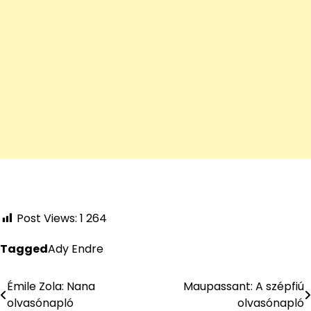
Post Views:
1 264
Tagged
Ady Endre
Émile Zola: Nana
Maupassant: A szépfiú
Bejegyzés
olvasónapló
olvasónapló