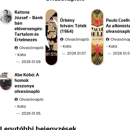
Katona
József – Bánk
Örkény
Paulo Coelh
bán
István: Tóték
Az alkimist
előversengés:
(1964)
olvasónapl
Tartalom és
Olvasónapló
Olvasóna
Értelmezés
- Kata
- Kata
Olvasónapló
2026.01.07.
2026.01.0
- Kata
2026.01.09.
Abe Kóbó: A
homok
asszonya
olvasónapló
Olvasónapló
- Kata
2026.01.05.
Legutóbbi bejegyzések