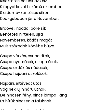
Kisértetes nálunk az Ősz
S fogyatkozott számú az ember:
S a domb-keritéses síkon
Köd-gubában jár a November.
Erdővel, náddal pőre sík
Benőtteti hirtelen, újra
Novemberes, ködös magát
Mult századok ködébe bújva.
Csupa vérzés, csupa titok,
Csupa nyomások, csupa ősök,
Csupa erdők és nádasok,
Csupa hajdani eszelősök.
Hajdani, eltévedt utas
Vág neki új hináru útnak,
De nincsen fény, nincs lámpa-láng
És hírük sincsen a faluknak.