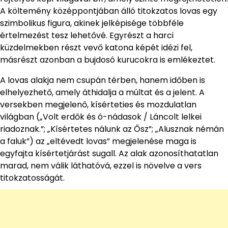
A költemény középpontjában álló titokzatos lovas egy
szimbolikus figura, akinek jelképisége többféle
értelmezést tesz lehetővé. Egyrészt a harci
küzdelmekben részt vevő katona képét idézi fel,
másrészt azonban a bujdosó kurucokra is emlékeztet.
A lovas alakja nem csupán térben, hanem időben is
elhelyezhető, amely áthidalja a múltat és a jelent. A
versekben megjelenő, kísérteties és mozdulatlan
világban („Volt erdők és ó-nádasok / Láncolt lelkei
riadoznak.”; „Kísértetes nálunk az Ősz”; „Alusznak némán
a faluk”) az „eltévedt lovas” megjelenése maga is
egyfajta kísértetjárást sugall. Az alak azonosíthatatlan
marad, nem válik láthatóvá, ezzel is növelve a vers
titokzatosságát.