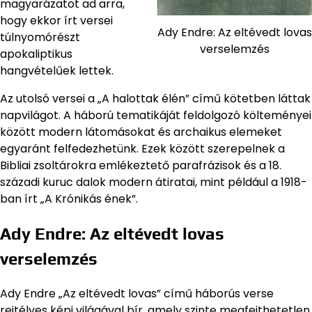
magyarázatot ad arra,
hogy ekkor írt versei
Ady Endre: Az eltévedt lovas
túlnyomórészt
verselemzés
apokaliptikus
hangvételűek lettek.
Az utolsó versei a „A halottak élén” című kötetben láttak
napvilágot. A háború tematikáját feldolgozó költeményei
között modern látomásokat és archaikus elemeket
egyaránt felfedezhetünk. Ezek között szerepelnek a
Bibliai zsoltárokra emlékeztető parafrázisok és a 18.
századi kuruc dalok modern átiratai, mint például a 1918-
ban írt „A Krónikás ének”.
Ady Endre: Az eltévedt lovas
verselemzés
Ady Endre „Az eltévedt lovas” című háborús verse
rejtélyes képi világával bír, amely szinte megfejthetetlen.