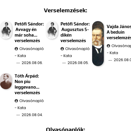
Verselemzések:
Petőfi Sándor:
Petőfi Sándor:
Vajda János
Avvagy én
Augusztus 5-
A beduin
már soha…
dikén
verselemzé
verselemzés
verselemzés
Olvasóna
Olvasónapló
Olvasónapló
- Kata
- Kata
- Kata
2026.08.
2026.08.06.
2026.08.05.
Tóth Árpád:
Non piu
leggevano…
verselemzés
Olvasónapló
- Kata
2026.08.04.
Olvasónaplók: