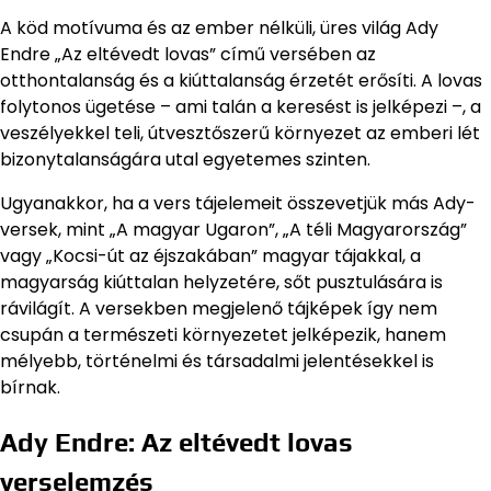
A köd motívuma és az ember nélküli, üres világ Ady
Endre „Az eltévedt lovas” című versében az
otthontalanság és a kiúttalanság érzetét erősíti. A lovas
folytonos ügetése – ami talán a keresést is jelképezi –, a
veszélyekkel teli, útvesztőszerű környezet az emberi lét
bizonytalanságára utal egyetemes szinten.
Ugyanakkor, ha a vers tájelemeit összevetjük más Ady-
versek, mint „A magyar Ugaron”, „A téli Magyarország”
vagy „Kocsi-út az éjszakában” magyar tájakkal, a
magyarság kiúttalan helyzetére, sőt pusztulására is
rávilágít. A versekben megjelenő tájképek így nem
csupán a természeti környezetet jelképezik, hanem
mélyebb, történelmi és társadalmi jelentésekkel is
bírnak.
Ady Endre: Az eltévedt lovas
verselemzés