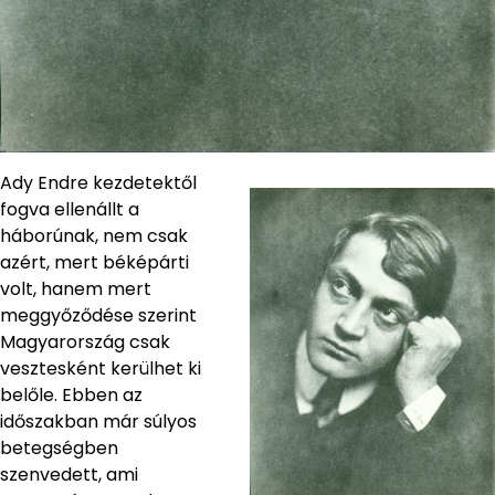
Ady Endre kezdetektől
fogva ellenállt a
háborúnak, nem csak
azért, mert béképárti
volt, hanem mert
meggyőződése szerint
Magyarország csak
vesztesként kerülhet ki
belőle. Ebben az
időszakban már súlyos
betegségben
szenvedett, ami