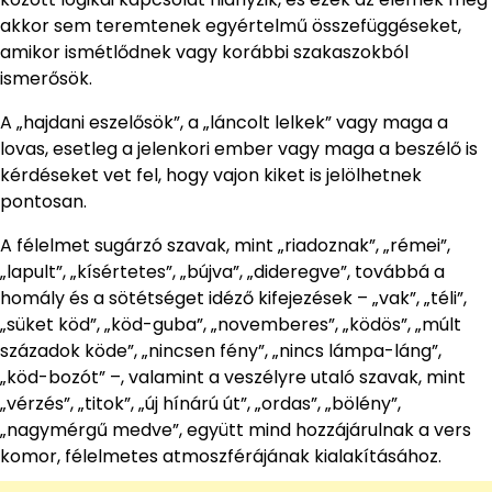
akkor sem teremtenek egyértelmű összefüggéseket,
amikor ismétlődnek vagy korábbi szakaszokból
ismerősök.
A „hajdani eszelősök”, a „láncolt lelkek” vagy maga a
lovas, esetleg a jelenkori ember vagy maga a beszélő is
kérdéseket vet fel, hogy vajon kiket is jelölhetnek
pontosan.
A félelmet sugárzó szavak, mint „riadoznak”, „rémei”,
„lapult”, „kísértetes”, „bújva”, „dideregve”, továbbá a
homály és a sötétséget idéző kifejezések – „vak”, „téli”,
„süket köd”, „köd-guba”, „novemberes”, „ködös”, „múlt
századok köde”, „nincsen fény”, „nincs lámpa-láng”,
„köd-bozót” –, valamint a veszélyre utaló szavak, mint
„vérzés”, „titok”, „új hínárú út”, „ordas”, „bölény”,
„nagymérgű medve”, együtt mind hozzájárulnak a vers
komor, félelmetes atmoszférájának kialakításához.