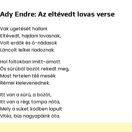
Ady Endre: Az eltévedt lovas verse
Vak ügetését hallani
Eltévedt, hajdani lovasnak,
Volt erdők és ó-nádasok
Láncolt lelkei riadoznak.
Hol foltokban imitt-amott
Ős sűrűből bozót rekedt meg,
Most hirtelen téli mesék
Rémei kielevenednek.
Itt van a sűrű, a bozót,
Itt van a régi, tompa nóta,
Mely a süket ködben lapult
Vitéz, bús nagyapáink óta.