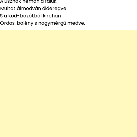
Alusznak némán a faluk,
Multat álmodván dideregve
S a köd-bozótból kirohan
Ordas, bölény s nagymérgü medve.