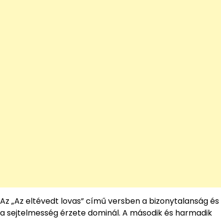
Az „Az eltévedt lovas” című versben a bizonytalanság és
a sejtelmesség érzete dominál. A második és harmadik