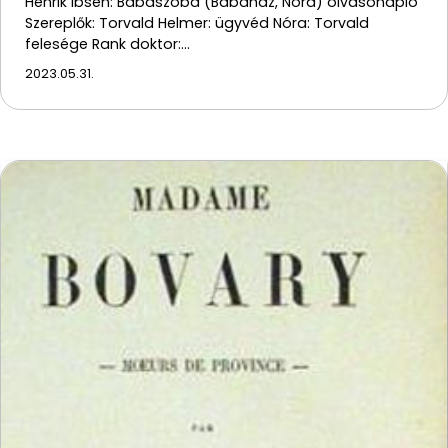
Henrik Ibsen: Babaszoba (Babaház, Nóra) olvasónapló
Szereplők: Torvald Helmer: ügyvéd Nóra: Torvald
felesége Rank doktor:…
2023.05.31.