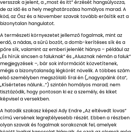
versszak a jelent, a „most és itt” érzését hangsúlyozza,
de az idő és a hely meghatározása homályos marad. A
köd, az Ősz és a November szavak tovább erősítik ezt a
bizonytalan hangulatot.
A természeti környezetet jellemző fogalmak, mint az
erdő, a nádas, a sűrű bozót, a domb-kerítéses sík és a
pőre sík, valamint az emberi jelenlét hiánya – például az
„És hírük sincsen a faluknak” és „Alusznak némán a faluk”
megjegyzések –, bár sok információt közvetítenek,
mégis a bizonytalanság légkörét növelik. A többes szám
első személyben megszólaló lírai én („nagyapáink óta”,
„Kísértetes nálunk…”) szintén homályos marad; nem
tisztázódik, hogy pontosan ki ez a személy, és kiket
képvisel a versekben.
A hatodik szakasz képezi Ady Endre „Az eltévedt lovas”
című versének legrejtélyesebb részét. Ebben a részben
olyan szavak és fogalmak sorakoznak fel, amelyek
között logikai kapcsolat hiányzik, és ezek az elemek még