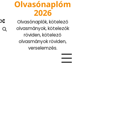
Olvasónaplóm
Skip
to
2026
content
Olvasónaplók, kötelező
olvasmányok, kötelezők
röviden, kötelező
olvasmányok röviden,
verselemzés.