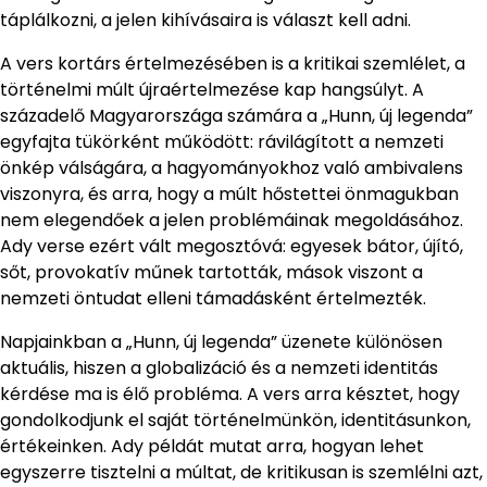
táplálkozni, a jelen kihívásaira is választ kell adni.
A vers kortárs értelmezésében is a kritikai szemlélet, a
történelmi múlt újraértelmezése kap hangsúlyt. A
századelő Magyarországa számára a „Hunn, új legenda”
egyfajta tükörként működött: rávilágított a nemzeti
önkép válságára, a hagyományokhoz való ambivalens
viszonyra, és arra, hogy a múlt hőstettei önmagukban
nem elegendőek a jelen problémáinak megoldásához.
Ady verse ezért vált megosztóvá: egyesek bátor, újító,
sőt, provokatív műnek tartották, mások viszont a
nemzeti öntudat elleni támadásként értelmezték.
Napjainkban a „Hunn, új legenda” üzenete különösen
aktuális, hiszen a globalizáció és a nemzeti identitás
kérdése ma is élő probléma. A vers arra késztet, hogy
gondolkodjunk el saját történelmünkön, identitásunkon,
értékeinken. Ady példát mutat arra, hogyan lehet
egyszerre tisztelni a múltat, de kritikusan is szemlélni azt,