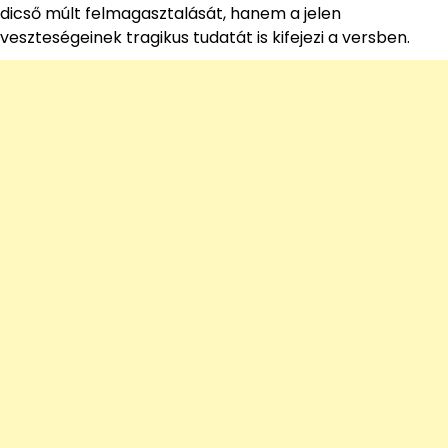
dicső múlt felmagasztalását, hanem a jelen
veszteségeinek tragikus tudatát is kifejezi a versben.