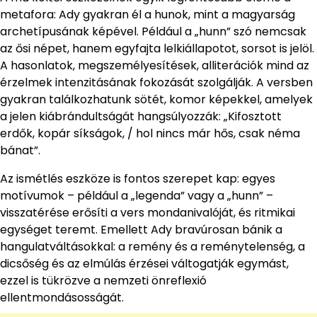
metafora: Ady gyakran él a hunok, mint a magyarság
archetípusának képével. Például a „hunn” szó nemcsak
az ősi népet, hanem egyfajta lelkiállapotot, sorsot is jelöl.
A hasonlatok, megszemélyesítések, alliterációk mind az
érzelmek intenzitásának fokozását szolgálják. A versben
gyakran találkozhatunk sötét, komor képekkel, amelyek
a jelen kiábrándultságát hangsúlyozzák: „Kifosztott
erdők, kopár síkságok, / hol nincs már hős, csak néma
bánat”.
Az ismétlés eszköze is fontos szerepet kap: egyes
motívumok – például a „legenda” vagy a „hunn” –
visszatérése erősíti a vers mondanivalóját, és ritmikai
egységet teremt. Emellett Ady bravúrosan bánik a
hangulatváltásokkal: a remény és a reménytelenség, a
dicsőség és az elmúlás érzései váltogatják egymást,
ezzel is tükrözve a nemzeti önreflexió
ellentmondásosságát.