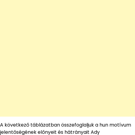
A következő táblázatban összefoglaljuk a hun motívum
jelentőségének előnyeit és hátrányait Ady