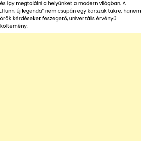
és így megtalálni a helyünket a modern világban. A
„Hunn, új legenda” nem csupán egy korszak tükre, hanem
örök kérdéseket feszegető, univerzális érvényű
költemény.