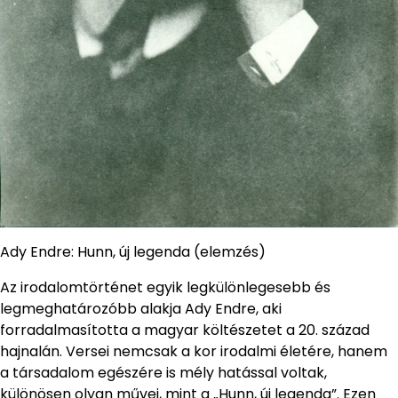
Ady Endre: Hunn, új legenda (elemzés)
Az irodalomtörténet egyik legkülönlegesebb és
legmeghatározóbb alakja Ady Endre, aki
forradalmasította a magyar költészetet a 20. század
hajnalán. Versei nemcsak a kor irodalmi életére, hanem
a társadalom egészére is mély hatással voltak,
különösen olyan művei, mint a „Hunn, új legenda”. Ezen