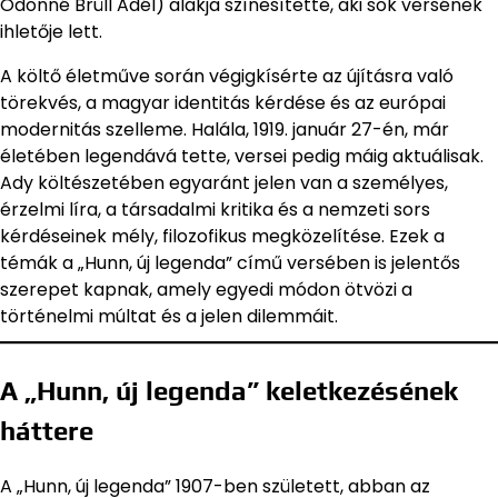
Ödönné Brüll Adél) alakja színesítette, aki sok versének
ihletője lett.
A költő életműve során végigkísérte az újításra való
törekvés, a magyar identitás kérdése és az európai
modernitás szelleme. Halála, 1919. január 27-én, már
életében legendává tette, versei pedig máig aktuálisak.
Ady költészetében egyaránt jelen van a személyes,
érzelmi líra, a társadalmi kritika és a nemzeti sors
kérdéseinek mély, filozofikus megközelítése. Ezek a
témák a „Hunn, új legenda” című versében is jelentős
szerepet kapnak, amely egyedi módon ötvözi a
történelmi múltat és a jelen dilemmáit.
A „Hunn, új legenda” keletkezésének
háttere
A „Hunn, új legenda” 1907-ben született, abban az