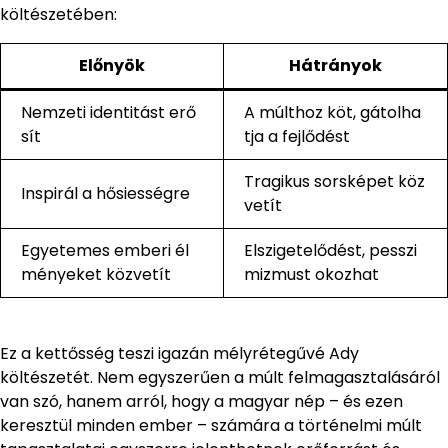
költészetében:
Előnyök
Hátrányok
Nemzeti identitást erő
A múlthoz köt, gátolha
sít
tja a fejlődést
Tragikus sorsképet köz
Inspirál a hősiességre
vetít
Egyetemes emberi él
Elszigetelődést, pesszi
ményeket közvetít
mizmust okozhat
Ez a kettősség teszi igazán mélyrétegűvé Ady
költészetét. Nem egyszerűen a múlt felmagasztalásáról
van szó, hanem arról, hogy a magyar nép – és ezen
keresztül minden ember – számára a történelmi múlt