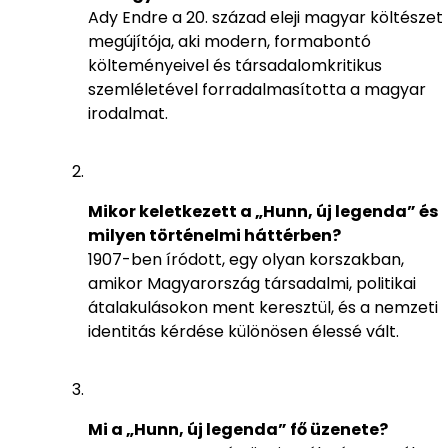
Ady Endre a 20. század eleji magyar költészet
megújítója, aki modern, formabontó
költeményeivel és társadalomkritikus
szemléletével forradalmasította a magyar
irodalmat.
Mikor keletkezett a „Hunn, új legenda” és
milyen történelmi háttérben?
1907-ben íródott, egy olyan korszakban,
amikor Magyarország társadalmi, politikai
átalakulásokon ment keresztül, és a nemzeti
identitás kérdése különösen élessé vált.
Mi a „Hunn, új legenda” fő üzenete?