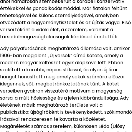
ahol hamarosan szembekerült a korabeli konzervatív
értékekkel és gondolkodásmóddal. Már fiatalon feltűnt
tehetségével és különc személyiségével, amelyben
ötvöződött a hagyománytisztelet és az újítás vágya. Első
versei főként a vidéki élet, a szerelem, valamint a
társadalmi igazságtalanságok kérdéseit érintették.
Ady pályafutásának meghatározó állomása volt, amikor
1906-ban megjelent „Új versek” című kötete, amely a
modern magyar költészet egyik alapköve lett. Ebben
szakított a korábbi, népies stílussal, és olyan új lírai
hangot honosított meg, amely sokak számára először
idegennek, sőt, megbotránkoztatónak tűnt. A kötet
verseiben gyakran visszatérő motívum a magyarság
sorsa, a múlt hősiessége és a jelen kiábrándultsága. Ady
életének másik meghatározó területe volt a
publicisztika: újságíróként is tevékenykedett, szókimondó
írásaival rendszeresen felkavarta a közéletet.
Magánéletét számos szerelem, különösen Léda (Diósy