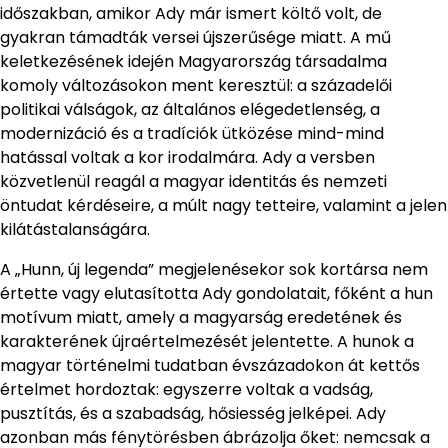
időszakban, amikor Ady már ismert költő volt, de
gyakran támadták versei újszerűsége miatt. A mű
keletkezésének idején Magyarország társadalma
komoly változásokon ment keresztül: a századelői
politikai válságok, az általános elégedetlenség, a
modernizáció és a tradíciók ütközése mind-mind
hatással voltak a kor irodalmára. Ady a versben
közvetlenül reagál a magyar identitás és nemzeti
öntudat kérdéseire, a múlt nagy tetteire, valamint a jelen
kilátástalanságára.
A „Hunn, új legenda” megjelenésekor sok kortársa nem
értette vagy elutasította Ady gondolatait, főként a hun
motívum miatt, amely a magyarság eredetének és
karakterének újraértelmezését jelentette. A hunok a
magyar történelmi tudatban évszázadokon át kettős
értelmet hordoztak: egyszerre voltak a vadság,
pusztítás, és a szabadság, hősiesség jelképei. Ady
azonban más fénytörésben ábrázolja őket: nemcsak a