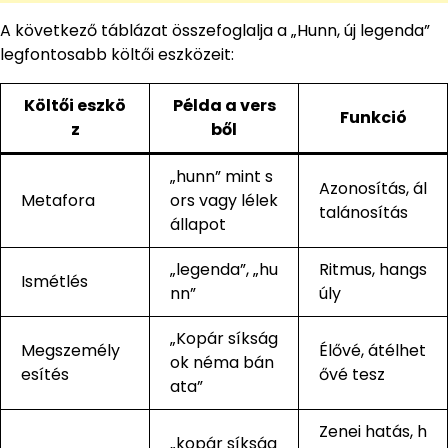
A következő táblázat összefoglalja a „Hunn, új legenda”
legfontosabb költői eszközeit:
Költői eszkö
Példa a vers
Funkció
z
ből
„hunn” mint s
Azonosítás, ál
Metafora
ors vagy lélek
talánosítás
állapot
„legenda”, „hu
Ritmus, hangs
Ismétlés
nn”
úly
„Kopár síkság
Megszemély
Élővé, átélhet
ok néma bán
esítés
ővé tesz
ata”
Zenei hatás, h
„kopár síkság