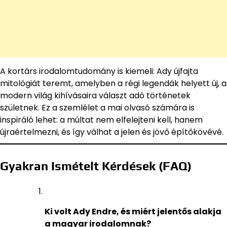
A kortárs irodalomtudomány is kiemeli: Ady újfajta
mitológiát teremt, amelyben a régi legendák helyett új, a
modern világ kihívásaira választ adó történetek
születnek. Ez a szemlélet a mai olvasó számára is
inspiráló lehet: a múltat nem elfelejteni kell, hanem
újraértelmezni, és így válhat a jelen és jövő építőkövévé.
Gyakran Ismételt Kérdések (FAQ)
Ki volt Ady Endre, és miért jelentős alakja
a magyar irodalomnak?