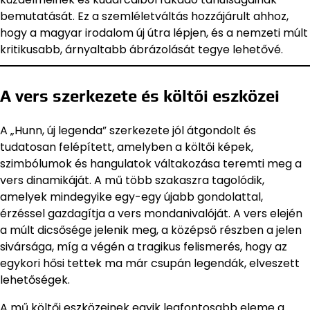
bemutatását. Ez a szemléletváltás hozzájárult ahhoz,
hogy a magyar irodalom új útra lépjen, és a nemzeti múlt
kritikusabb, árnyaltabb ábrázolását tegye lehetővé.
A vers szerkezete és költői eszközei
A „Hunn, új legenda” szerkezete jól átgondolt és
tudatosan felépített, amelyben a költői képek,
szimbólumok és hangulatok váltakozása teremti meg a
vers dinamikáját. A mű több szakaszra tagolódik,
amelyek mindegyike egy-egy újabb gondolattal,
érzéssel gazdagítja a vers mondanivalóját. A vers elején
a múlt dicsősége jelenik meg, a középső részben a jelen
sivársága, míg a végén a tragikus felismerés, hogy az
egykori hősi tettek ma már csupán legendák, elveszett
lehetőségek.
A mű költői eszközeinek egyik legfontosabb eleme a