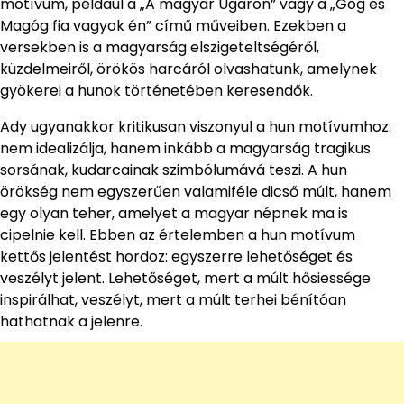
motívum, például a „A magyar Ugaron” vagy a „Góg és
Magóg fia vagyok én” című műveiben. Ezekben a
versekben is a magyarság elszigeteltségéről,
küzdelmeiről, örökös harcáról olvashatunk, amelynek
gyökerei a hunok történetében keresendők.
Ady ugyanakkor kritikusan viszonyul a hun motívumhoz:
nem idealizálja, hanem inkább a magyarság tragikus
sorsának, kudarcainak szimbólumává teszi. A hun
örökség nem egyszerűen valamiféle dicső múlt, hanem
egy olyan teher, amelyet a magyar népnek ma is
cipelnie kell. Ebben az értelemben a hun motívum
kettős jelentést hordoz: egyszerre lehetőséget és
veszélyt jelent. Lehetőséget, mert a múlt hősiessége
inspirálhat, veszélyt, mert a múlt terhei bénítóan
hathatnak a jelenre.