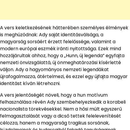
A vers keletkezésének hátterében személyes élmények
is meghúzódnak: Ady saját identitásválsága, a
magyarság sorsáért érzett felelőssége, valamint a
modern európai eszmék iránti nyitottsága. Ezek mind
hozzájárultak ahhoz, hogy a „Hunn, új legenda” egyfajta
nemzeti önvizsgálattá, új önmeghatározási kísérletté
váljon. Ady a hagyományos nemzeti legendákat
újrafogalmazza, átértelmezi, és ezzel egy újfajta magyar
identitást kíván létrehozni.
A vers jelentőségét növeli, hogy a hun motívum
felhasználása révén Ady szembehelyezkedik a korabeli
nacionalista törekvésekkel. Nem a hősi múlt egyszerű
felmagasztalását vagy a dicső tettek felelevenítését
célozza, hanem a magyarság tragikus sorsának,
küzdelmeinek és kudarcaiból fakadó tanulságainak