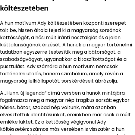
költészetében
A hun motívum Ady költészetében központi szerepet
tölt be, hiszen általa fejezi ki a magyarság sorsának
kettősségét, a hősi múlt iránti nosztalgiát és a jelen
kiúttalanságának érzését. A hunok a magyar történelmi
tudatban egyszerre testesítik meg a bátorságot, a
szabadságvágyat, ugyanakkor a kitaszítottságot és a
pusztulást. Ady számára a hun motívum nemcsak
történelmi utalás, hanem szimbólum, amely révén a
magyarság lelkiállapotát, sorskérdéseit ábrázolja.
A „Hunn, új legenda” című versben a hunok mintájára
fogalmazza meg a magyar nép tragikus sorsát: egykor
hősies, bátor, szabad nép voltunk, mára azonban
elvesztettük identitásunkat, ereinkben már csak a múlt
emléke lüktet. Ez a kettősség végigvonul Ady
költészetén: számos más versében is visszatér a hun