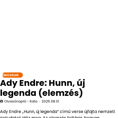
Elemzések
Ady Endre: Hunn, új
legenda (elemzés)
Olvasónapló - Kata
2025.08.01.
Ady Endre „Hunn, új legenda” című verse újfajta nemzeti
öntudatot idéz meg. Az elemzés feltárja, hogyan