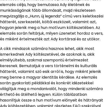
elemzés célja, hogy bemutassa Ady életének és
munkásságának főbb állomásait, majd részletesen
megvizsgálja a „Hunn, új legenda” című vers keletkezési
hátterét, szerkezetét, költői eszközeit, valamint azt,
hogyan jelenik meg a hun motívum költészetében. Az
elemzés során feltárjuk, milyen üzenetet hordoz a vers,
és miként értelmezték azt Ady kortársai és az utókor.
A cikk mindazok számára hasznos lehet, akik most
ismerkednek Ady költészetével, de azoknak is, akik
elmélyültebb, szakmai szempontú értelmezést
keresnek. Bemutatjuk a vers történelmi és kulturális
hátterét, valamint szó esik arról is, hogy miként jelenik
meg benne a magyar identitás kérdése. Az elemzés
során gyakorlati példákkal és konkrét idézetekkel
világítjuk meg a mondanivalót, hogy mindenki számára
érthető és átélhető legyen. Külön táblázatban
hasonlítjuk össze a hun motívum előnyeit és hátrányait
Ady költészetében, valamint részletes FAQ szekcióval