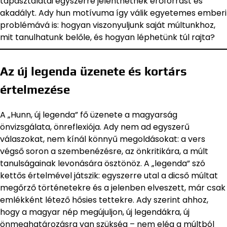
tapasztalatai egyszerre jelenthetnek erőforrást és
akadályt. Ady hun motívuma így válik egyetemes emberi
problémává is: hogyan viszonyuljunk saját múltunkhoz,
mit tanulhatunk belőle, és hogyan léphetünk túl rajta?
Az új legenda üzenete és kortárs
értelmezése
A „Hunn, új legenda” fő üzenete a magyarság
önvizsgálata, önreflexiója. Ady nem ad egyszerű
válaszokat, nem kínál könnyű megoldásokat: a vers
végső soron a szembenézésre, az önkritikára, a múlt
tanulságainak levonására ösztönöz. A „legenda” szó
kettős értelmével játszik: egyszerre utal a dicső múltat
megőrző történetekre és a jelenben elveszett, már csak
emlékként létező hősies tettekre. Ady szerint ahhoz,
hogy a magyar nép megújuljon, új legendákra, új
önmeghatározásra van szükség – nem elég a múltból