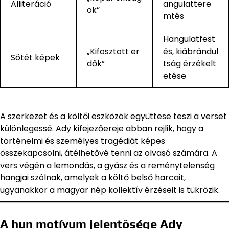
Alliteráció
angulattere
ok”
mtés
Hangulatfest
„Kifosztott er
és, kiábrándul
Sötét képek
dők”
tság érzékelt
etése
A szerkezet és a költői eszközök együttese teszi a verset
különlegessé. Ady kifejezőereje abban rejlik, hogy a
történelmi és személyes tragédiát képes
összekapcsolni, átélhetővé tenni az olvasó számára. A
vers végén a lemondás, a gyász és a reménytelenség
hangjai szólnak, amelyek a költő belső harcait,
ugyanakkor a magyar nép kollektív érzéseit is tükrözik.
A hun motívum jelentősége Ady