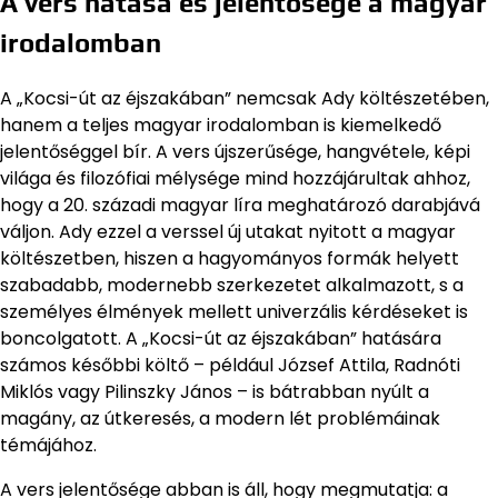
A vers hatása és jelentősége a magyar
irodalomban
A „Kocsi-út az éjszakában” nemcsak Ady költészetében,
hanem a teljes magyar irodalomban is kiemelkedő
jelentőséggel bír. A vers újszerűsége, hangvétele, képi
világa és filozófiai mélysége mind hozzájárultak ahhoz,
hogy a 20. századi magyar líra meghatározó darabjává
váljon. Ady ezzel a verssel új utakat nyitott a magyar
költészetben, hiszen a hagyományos formák helyett
szabadabb, modernebb szerkezetet alkalmazott, s a
személyes élmények mellett univerzális kérdéseket is
boncolgatott. A „Kocsi-út az éjszakában” hatására
számos későbbi költő – például József Attila, Radnóti
Miklós vagy Pilinszky János – is bátrabban nyúlt a
magány, az útkeresés, a modern lét problémáinak
témájához.
A vers jelentősége abban is áll, hogy megmutatja: a