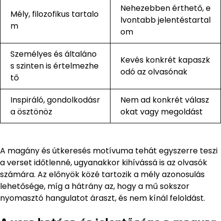
Nehezebben érthető, e
Mély, filozofikus tartalo
lvontabb jelentéstartal
m
om
Személyes és általáno
Kevés konkrét kapaszk
s szinten is értelmezhe
odó az olvasónak
tő
Inspiráló, gondolkodásr
Nem ad konkrét válasz
a ösztönöz
okat vagy megoldást
A magány és útkeresés motívuma tehát egyszerre teszi
a verset időtlenné, ugyanakkor kihívássá is az olvasók
számára. Az előnyök közé tartozik a mély azonosulás
lehetősége, míg a hátrány az, hogy a mű sokszor
nyomasztó hangulatot áraszt, és nem kínál feloldást.