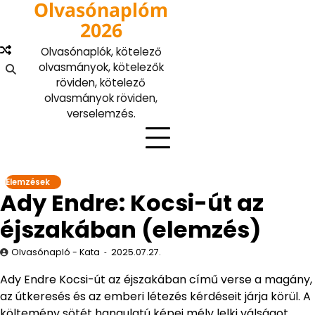
Olvasónaplóm
Skip
to
2026
content
Olvasónaplók, kötelező
olvasmányok, kötelezők
röviden, kötelező
olvasmányok röviden,
verselemzés.
Elemzések
Ady Endre: Kocsi-út az
éjszakában (elemzés)
Olvasónapló - Kata
2025.07.27.
Ady Endre Kocsi-út az éjszakában című verse a magány,
az útkeresés és az emberi létezés kérdéseit járja körül. A
költemény sötét hangulatú képei mély lelki válságot