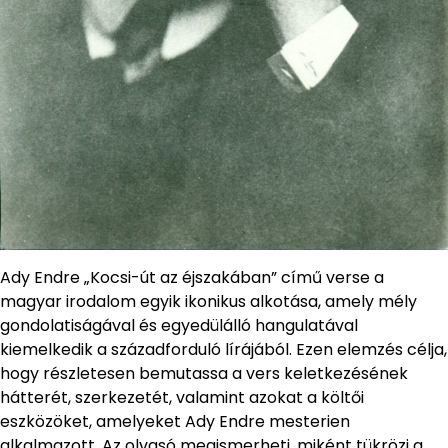
Ady Endre „Kocsi-út az éjszakában” című verse a
magyar irodalom egyik ikonikus alkotása, amely mély
gondolatiságával és egyedülálló hangulatával
kiemelkedik a századforduló lírájából. Ezen elemzés célja,
hogy részletesen bemutassa a vers keletkezésének
hátterét, szerkezetét, valamint azokat a költői
eszközöket, amelyeket Ady Endre mesterien
alkalmazott. Az olvasó megismerheti, miként tükrözi a