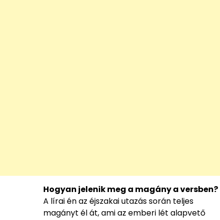
Hogyan jelenik meg a magány a versben?
A lírai én az éjszakai utazás során teljes
magányt él át, ami az emberi lét alapvető