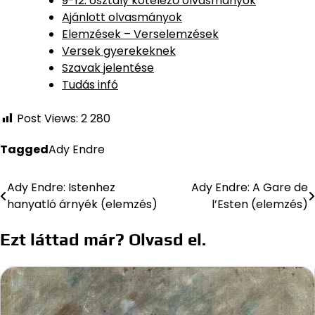
9-12. osztály kötelező olvasmányok
Ajánlott olvasmányok
Elemzések – Verselemzések
Versek gyerekeknek
Szavak jelentése
Tudás infó
Post Views:
2 280
Tagged
Ady Endre
Ady Endre: Istenhez
Ady Endre: A Gare de
Bejegyzés
hanyatló árnyék (elemzés)
l’Esten (elemzés)
navigáció
Ezt láttad már? Olvasd el.