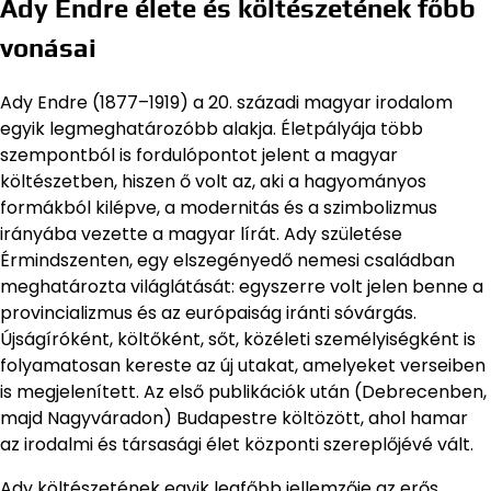
Ady Endre élete és költészetének főbb
vonásai
Ady Endre (1877–1919) a 20. századi magyar irodalom
egyik legmeghatározóbb alakja. Életpályája több
szempontból is fordulópontot jelent a magyar
költészetben, hiszen ő volt az, aki a hagyományos
formákból kilépve, a modernitás és a szimbolizmus
irányába vezette a magyar lírát. Ady születése
Érmindszenten, egy elszegényedő nemesi családban
meghatározta világlátását: egyszerre volt jelen benne a
provincializmus és az európaiság iránti sóvárgás.
Újságíróként, költőként, sőt, közéleti személyiségként is
folyamatosan kereste az új utakat, amelyeket verseiben
is megjelenített. Az első publikációk után (Debrecenben,
majd Nagyváradon) Budapestre költözött, ahol hamar
az irodalmi és társasági élet központi szereplőjévé vált.
Ady költészetének egyik legfőbb jellemzője az erős