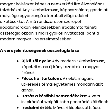
magyar költészet képes a nemzetközi líra élvonalához
felzárkózni. Ady szimbolizmusa, képhasználata, gondolati
mélysége egyenrangú a korabeli világirodalmi
alkotásokkal. A mű rendszeresen szerepel
irodalomórákon, elemzésekben, irodalomtörténeti
összefoglalókban, s ma is gyakori hivatkozási pont a
modern magyar líra értelmezésében.
A vers jelentőségének összefoglalása
Új költői nyelv:
Ady modern szimbolizmusa,
képei, ritmusa új irányt szabtak a magyar
lírának.
Filozófiai tartalom:
Az élet, magány,
útkeresés témái egyetemes mondanivalót
adnak.
Hatás a későbbi nemzedékekre:
A vers
inspirációul szolgált több generáció költőinek.
Irodalmi érték:
Művészi kidolgozottsága,