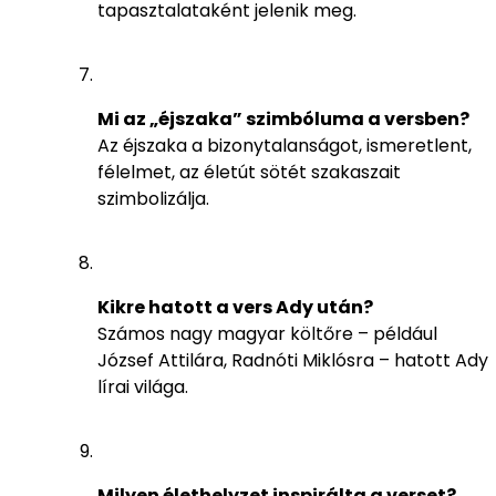
tapasztalataként jelenik meg.
Mi az „éjszaka” szimbóluma a versben?
Az éjszaka a bizonytalanságot, ismeretlent,
félelmet, az életút sötét szakaszait
szimbolizálja.
Kikre hatott a vers Ady után?
Számos nagy magyar költőre – például
József Attilára, Radnóti Miklósra – hatott Ady
lírai világa.
Milyen élethelyzet inspirálta a verset?