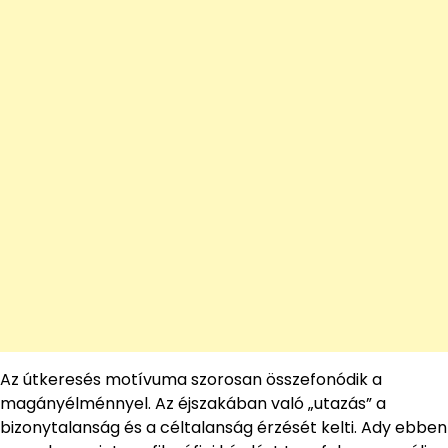
Az útkeresés motívuma szorosan összefonódik a
magányélménnyel. Az éjszakában való „utazás” a
bizonytalanság és a céltalanság érzését kelti. Ady ebben