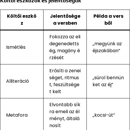
Költői eszközök és jelentőségük
Költői eszkö
Jelentősége
Példa a vers
z
a versben
ből
Fokozza az eli
degenedetts
„megyünk az
Ismétlés
ég, magány é
éjszakában”
rzését
Erősíti a zenei
séget, ritmus
„súrol bennün
Alliteráció
t, feszültsége
ket az éj”
t kelt
Elvontabb sík
ra emeli az él
Metafora
„kocsi-út”
ményt, általá
nosít