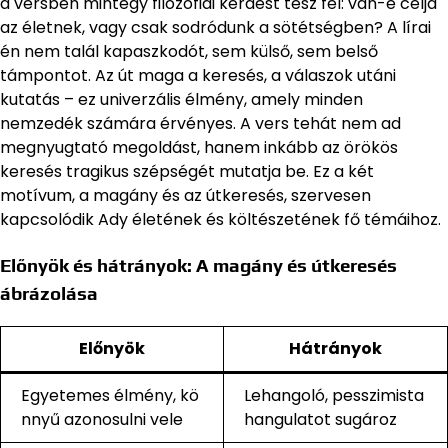
a versben mintegy filozófiai kérdést tesz fel: van-e célja
az életnek, vagy csak sodródunk a sötétségben? A lírai
én nem talál kapaszkodót, sem külső, sem belső
támpontot. Az út maga a keresés, a válaszok utáni
kutatás – ez univerzális élmény, amely minden
nemzedék számára érvényes. A vers tehát nem ad
megnyugtató megoldást, hanem inkább az örökös
keresés tragikus szépségét mutatja be. Ez a két
motívum, a magány és az útkeresés, szervesen
kapcsolódik Ady életének és költészetének fő témáihoz.
Előnyök és hátrányok: A magány és útkeresés
ábrázolása
Előnyök
Hátrányok
Egyetemes élmény, kö
Lehangoló, pesszimista
nnyű azonosulni vele
hangulatot sugároz