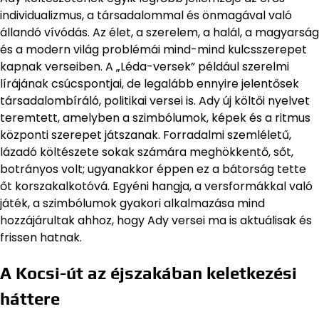
individualizmus, a társadalommal és önmagával való
állandó vívódás. Az élet, a szerelem, a halál, a magyarság
és a modern világ problémái mind-mind kulcsszerepet
kapnak verseiben. A „Léda-versek” például szerelmi
lírájának csúcspontjai, de legalább ennyire jelentősek
társadalombíráló, politikai versei is. Ady új költői nyelvet
teremtett, amelyben a szimbólumok, képek és a ritmus
központi szerepet játszanak. Forradalmi szemléletű,
lázadó költészete sokak számára meghökkentő, sőt,
botrányos volt; ugyanakkor éppen ez a bátorság tette
őt korszakalkotóvá. Egyéni hangja, a versformákkal való
játék, a szimbólumok gyakori alkalmazása mind
hozzájárultak ahhoz, hogy Ady versei ma is aktuálisak és
frissen hatnak.
A Kocsi-út az éjszakában keletkezési
háttere