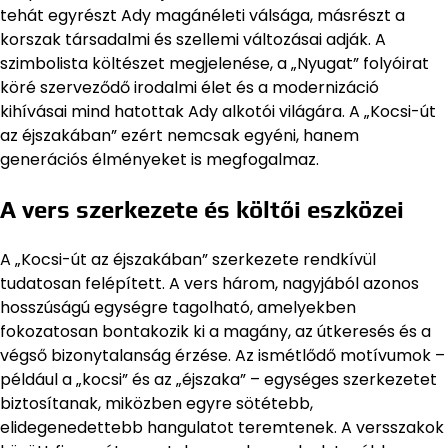
tehát egyrészt Ady magánéleti válsága, másrészt a
korszak társadalmi és szellemi változásai adják. A
szimbolista költészet megjelenése, a „Nyugat” folyóirat
köré szerveződő irodalmi élet és a modernizáció
kihívásai mind hatottak Ady alkotói világára. A „Kocsi-út
az éjszakában” ezért nemcsak egyéni, hanem
generációs élményeket is megfogalmaz.
A vers szerkezete és költői eszközei
A „Kocsi-út az éjszakában” szerkezete rendkívül
tudatosan felépített. A vers három, nagyjából azonos
hosszúságú egységre tagolható, amelyekben
fokozatosan bontakozik ki a magány, az útkeresés és a
végső bizonytalanság érzése. Az ismétlődő motívumok –
például a „kocsi” és az „éjszaka” – egységes szerkezetet
biztosítanak, miközben egyre sötétebb,
elidegenedettebb hangulatot teremtenek. A versszakok