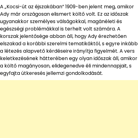
A „Kocsi-út az éjszakában” 1909-ben jelent meg, amikor
Ady már országosan elismert költő volt. Ez az időszak
ugyanakkor személyes válságokkal, magánéleti és
egészségi problémákkal is terhelt volt számára. A
korszak jelentősége abban áll, hogy Ady érezhetően
elszakad a korábbi szerelmi tematikáktól, s egyre inkább
a létezés alapvető kérdéseire irányítja figyelmét. A vers
keletkezésének hátterében egy olyan időszak áll, amikor
a költő magányosan, elidegenedve éli mindennapjait, s
egyfajta útkeresés jellemzi gondolkodását.