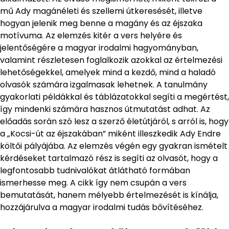
mű Ady magánéleti és szellemi útkeresését, illetve
hogyan jelenik meg benne a magány és az éjszaka
motívuma. Az elemzés kitér a vers helyére és
jelentőségére a magyar irodalmi hagyományban,
valamint részletesen foglalkozik azokkal az értelmezési
lehetőségekkel, amelyek mind a kezdő, mind a haladó
olvasók számára izgalmasak lehetnek. A tanulmány
gyakorlati példákkal és táblázatokkal segíti a megértést,
így mindenki számára hasznos útmutatást adhat. Az
előadás során szó lesz a szerző életútjáról, s arról is, hogy
a „Kocsi-út az éjszakában” miként illeszkedik Ady Endre
költői pályájába. Az elemzés végén egy gyakran ismételt
kérdéseket tartalmazó rész is segíti az olvasót, hogy a
legfontosabb tudnivalókat átlátható formában
ismerhesse meg. A cikk így nem csupán a vers
bemutatását, hanem mélyebb értelmezését is kínálja,
hozzájárulva a magyar irodalmi tudás bővítéséhez.