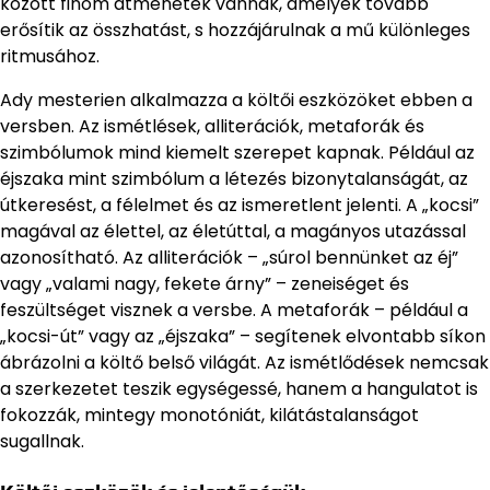
között finom átmenetek vannak, amelyek tovább
erősítik az összhatást, s hozzájárulnak a mű különleges
ritmusához.
Ady mesterien alkalmazza a költői eszközöket ebben a
versben. Az ismétlések, alliterációk, metaforák és
szimbólumok mind kiemelt szerepet kapnak. Például az
éjszaka mint szimbólum a létezés bizonytalanságát, az
útkeresést, a félelmet és az ismeretlent jelenti. A „kocsi”
magával az élettel, az életúttal, a magányos utazással
azonosítható. Az alliterációk – „súrol bennünket az éj”
vagy „valami nagy, fekete árny” – zeneiséget és
feszültséget visznek a versbe. A metaforák – például a
„kocsi-út” vagy az „éjszaka” – segítenek elvontabb síkon
ábrázolni a költő belső világát. Az ismétlődések nemcsak
a szerkezetet teszik egységessé, hanem a hangulatot is
fokozzák, mintegy monotóniát, kilátástalanságot
sugallnak.