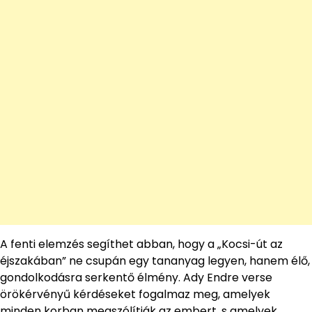
A fenti elemzés segíthet abban, hogy a „Kocsi-út az
éjszakában” ne csupán egy tananyag legyen, hanem élő,
gondolkodásra serkentő élmény. Ady Endre verse
örökérvényű kérdéseket fogalmaz meg, amelyek
minden korban megszólítják az embert, s amelyek