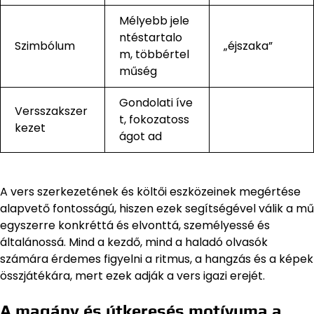
Mélyebb jele
ntéstartalo
Szimbólum
„éjszaka”
m, többértel
műség
Gondolati íve
Versszakszer
t, fokozatoss
kezet
ágot ad
A vers szerkezetének és költői eszközeinek megértése
alapvető fontosságú, hiszen ezek segítségével válik a mű
egyszerre konkréttá és elvonttá, személyessé és
általánossá. Mind a kezdő, mind a haladó olvasók
számára érdemes figyelni a ritmus, a hangzás és a képek
összjátékára, mert ezek adják a vers igazi erejét.
A magány és útkeresés motívuma a