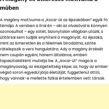
műben
A magány motívuma a „Kocsi-út az éjszakában” egyik fő
témája. A versben a lírai én – aki az olvasóval is könnyen
azonosulhat – egy sötét, bizonytalan világban utazik, s
útitársai sem tudják enyhíteni a magányát. Az éjszaka,
mint az ismeretlen és a félelmek birodalma, szinte
rátelepszik a vers hangulatára. Ady a magány érzését
nem csupán egyéni, hanem általános, emberi
tapasztalatként mutatja be. A „kocsi-út” maga is a
magányosság, az elszigeteltség képe; az, hogy az ember
végső soron egyedül járja életútját, függetlenül attól,
hogy vannak-e mellette fizikai értelemben vett társak.