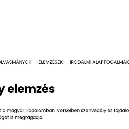
OLVASMÁNYOK
ELEMZÉSEK
IRODALMI ALAPFOGALMAK
ny elemzés
tt a magyar irodalomban. Verseiben szenvedély és fájdal
ságát is megragadja.