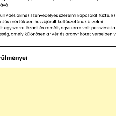
ává.
ll Adél, akihez szenvedélyes szerelmi kapcsolat fűzte. Ez
entős mértékben hozzájárult költészetének érzelmi
 egyszerre lázadt és remélt, egyszerre volt pesszimista
ősség, amely különösen a “Vér és arany” kötet verseiben v
rülményei