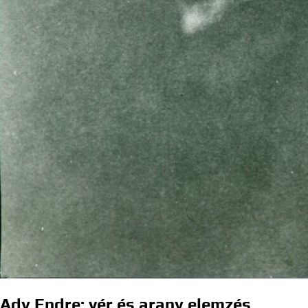
Ady Endre: vér és arany elemzés