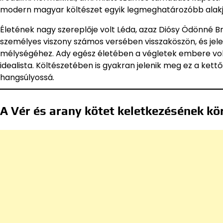
modern magyar költészet egyik legmeghatározóbb alakj
Életének nagy szereplője volt Léda, azaz Diósy Ödönné Brü
személyes viszony számos versében visszaköszön, és jel
mélységéhez. Ady egész életében a végletek embere volt:
idealista. Költészetében is gyakran jelenik meg ez a kett
hangsúlyossá.
A Vér és arany kötet keletkezésének kö