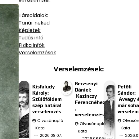
verselemzés.
Társoldalak:
Tanár neked
Képletek
Tudás infó
Fizika infók
Verselemzések
Verselemzések:
Berzsenyi
Kisfaludy
Petőfi
Dániel:
Károly:
Sándor:
Kazinczy
Szülőföldem
Avvagy 
Ferencnéhez
szép határa!
már soh
,
verselemzés
verselem
verselemzés
Olvasónapló
Olvasó
Olvasónapló
- Kata
- Kata
- Kata
2026.08.07.
2026.0
2026.08.06.