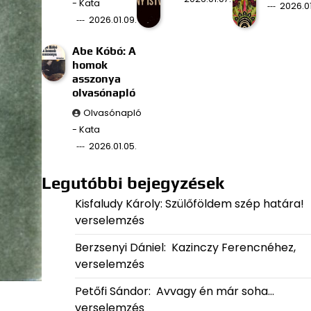
- Kata
2026.01
2026.01.09.
Abe Kóbó: A
homok
asszonya
olvasónapló
Olvasónapló
- Kata
2026.01.05.
Legutóbbi bejegyzések
Kisfaludy Károly: Szülőföldem szép határa!
verselemzés
Berzsenyi Dániel: Kazinczy Ferencnéhez,
verselemzés
Petőfi Sándor: Avvagy én már soha…
verselemzés