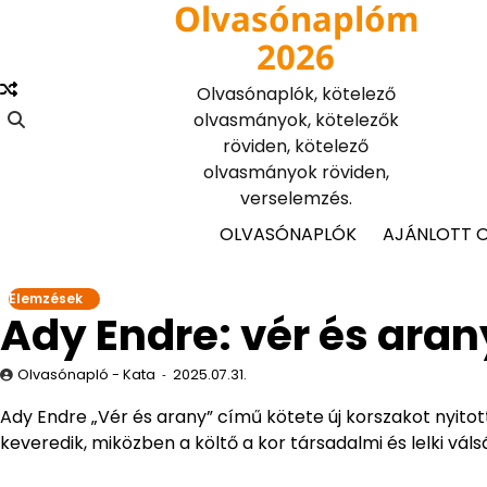
Olvasónaplóm
Skip
to
2026
content
Olvasónaplók, kötelező
olvasmányok, kötelezők
röviden, kötelező
olvasmányok röviden,
verselemzés.
OLVASÓNAPLÓK
AJÁNLOTT 
Elemzések
Ady Endre: vér és ara
Olvasónapló - Kata
2025.07.31.
Ady Endre „Vér és arany” című kötete új korszakot nyito
keveredik, miközben a költő a kor társadalmi és lelki vál