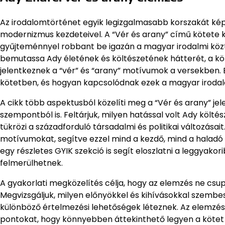
Az irodalomtörténet egyik legizgalmasabb korszakát kép
modernizmus kezdeteivel. A “Vér és arany” című kötete ki
gyűjteménnyel robbant be igazán a magyar irodalmi köztu
bemutassa Ady életének és költészetének hátterét, a kö
jelentkeznek a “vér” és “arany” motívumok a versekben.
kötetben, és hogyan kapcsolódnak ezek a magyar iroda
A cikk több aspektusból közelíti meg a “Vér és arany” j
szempontból is. Feltárjuk, milyen hatással volt Ady költés
tükrözi a századforduló társadalmi és politikai változása
motívumokat, segítve ezzel mind a kezdő, mind a halad
egy részletes GYIK szekció is segít eloszlatni a leggyak
felmerülhetnek.
A gyakorlati megközelítés célja, hogy az elemzés ne csu
Megvizsgáljuk, milyen előnyökkel és kihívásokkal szembesül
különböző értelmezési lehetőségek léteznek. Az elemzés 
pontokat, hogy könnyebben áttekinthető legyen a kötet 