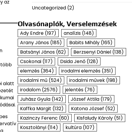
y az
Uncategorized
(2)
Olvasónaplók, Verselemzések
Ady Endre
(197)
analízis
(148)
Arany János
(185)
Babits Mihály
(165)
n
Batsányi János
(62)
Berzsenyi Dániel
(138)
Csokonai
(117)
Dsida Jenő
(128)
n több
elemzés
(364)
irodalmi elemzés
(351)
irodalmi mű
(524)
irodalmi művek
(198)
i alatt
irodalom
(2576)
jelentés
(76)
ezetét
gikumai
Juhász Gyula
(142)
József Attila
(179)
ódásai.
Kaffka Margit
(132)
Katona József
(52)
épes
Kazinczy Ferenc
(60)
Kisfaludy Károly
(51)
ervatív
Kosztolányi
(114)
kultúra
(107)
 a