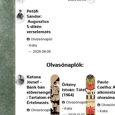
Petőfi
Sándor:
Augusztus
5-dikén
verselemzés
Olvasónapló
- Kata
2026.08.05.
Olvasónaplók:
Katona
József –
Paulo
Örkény
Bánk bán
Coelho: 
István: Tóték
előversengés
alkimist
(1964)
: Tartalom és
olvasóna
Értelmezés
Olvasónapló
Olvasó
- Kata
Olvasónapló
- Kata
2026.01.07.