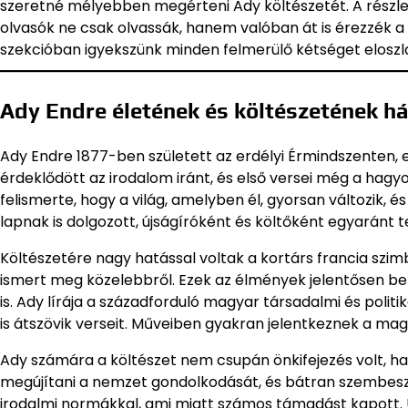
szeretné mélyebben megérteni Ady költészetét. A részle
olvasók ne csak olvassák, hanem valóban át is érezzék a 
szekcióban igyekszünk minden felmerülő kétséget eloszla
Ady Endre életének és költészetének há
Ady Endre 1877-ben született az erdélyi Érmindszenten,
érdeklődött az irodalom iránt, és első versei még a ha
felismerte, hogy a világ, amelyben él, gyorsan változik, é
lapnak is dolgozott, újságíróként és költőként egyaránt 
Költészetére nagy hatással voltak a kortárs francia szim
ismert meg közelebbről. Ezek az élmények jelentősen be
is. Ady lírája a századforduló magyar társadalmi és polit
is átszövik verseit. Műveiben gyakran jelentkeznek a ma
Ady számára a költészet nem csupán önkifejezés volt, ha
megújítani a nemzet gondolkodását, és bátran szembeszál
irodalmi normákkal, ami miatt számos támadást kapott. 