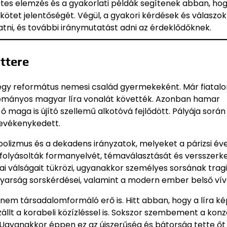
tes elemzés és a gyakorlati példák segítenek abban, hog
kötet jelentőségét. Végül, a gyakori kérdések és válaszok
tni, és további iránymutatást adni az érdeklődőknek.
ttere
 egy református nemesi család gyermekeként. Már fiatalo
gyományos magyar líra vonalát követték. Azonban hamar
s ő maga is újító szellemű alkotóvá fejlődött. Pályája sorá
tevékenykedett.
bolizmus és a dekadens irányzatok, melyeket a párizsi éve
folyásolták formanyelvét, témaválasztását és versszerk
ikai válságait tükrözi, ugyanakkor személyes sorsának tra
gyarság sorskérdései, valamint a modern ember belső vív
nem társadalomformáló erő is. Hitt abban, hogy a líra k
lt a korabeli közízléssel is. Sokszor szembement a konz
Ugyanakkor éppen ez az újszerűség és bátorság tette őt