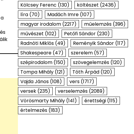
Kölcsey Ferenc
(130)
költészet
(2436)
líra
(70)
Madách Imre
(107)
 a
magyar irodalom
(2217)
műelemzés
(396)
 és
művészet
(102)
Petőfi Sándor
(230)
álik
Radnóti Miklós
(49)
Reményik Sándor
(117)
Shakespeare
(47)
szerelem
(57)
szépirodalom
(150)
szövegelemzés
(120)
Tompa Mihály
(121)
Tóth Árpád
(120)
Vajda János
(108)
vers
(1717)
versek
(235)
verselemzés
(2089)
Vörösmarty Mihály
(141)
érettségi
(115)
értelmezés
(183)