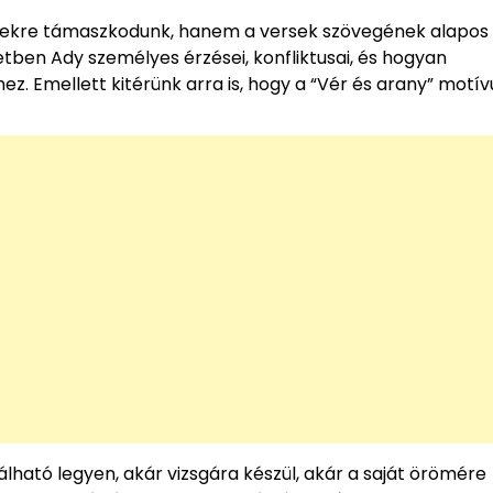
yekre támaszkodunk, hanem a versek szövegének alapos
tben Ady személyes érzései, konfliktusai, és hogyan
z. Emellett kitérünk arra is, hogy a “Vér és arany” motí
lható legyen, akár vizsgára készül, akár a saját örömére