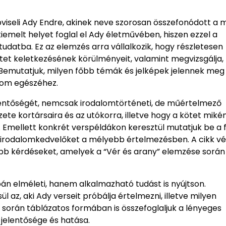
viseli Ady Endre, akinek neve szorosan összefonódott a
emelt helyet foglal el Ady életművében, hiszen ezzel a
datba. Ez az elemzés arra vállalkozik, hogy részletesen
tet keletkezésének körülményeit, valamint megvizsgálja
 Bemutatjuk, milyen főbb témák és jelképek jelennek meg
lom egészéhez.
elentőségét, nemcsak irodalomtörténeti, de műértelmező
zete kortársaira és az utókorra, illetve hogy a kötet miké
it. Emellett konkrét verspéldákon keresztül mutatjuk be a
ó irodalomkedvelőket a mélyebb értelmezésben. A cikk v
oribb kérdéseket, amelyek a “Vér és arany” elemzése során
pán elméleti, hanem alkalmazható tudást is nyújtson.
 az, aki Ady verseit próbálja értelmezni, illetve milyen
során táblázatos formában is összefoglaljuk a lényeges
jelentősége és hatása.