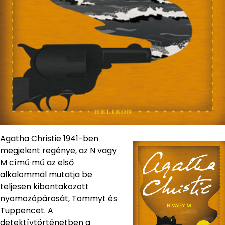
Agatha Christie 1941-ben
megjelent regénye, az N vagy
M című mű az első
alkalommal mutatja be
teljesen kibontakozott
nyomozópárosát, Tommyt és
Tuppencet. A
detektívtörténetben a