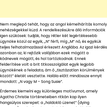
Nem meglepő tehát, hogy az angol kémelhárítás komoly
nehézségekkel küzd. A rendelkezésükre álló információk
igen szűkösek: tudják, hogy Hitler két legértékesebb
ügynöke közül az egyik, „N” férfi, míg „M” nő, és egyikük
teljes felhatalmazással érkezett Angliába. Az igazi kérdés
azonban az, ki rejtőzik valójában ezek mögött a
kódnevek mögött, és hol tartózkodnak. Ennek
felderítése volt a brit titkosszolgálat egyik legjobb
ügynökének a feladata, ám ő „tisztázatlan körülmények
között” életét vesztette. Halála előtt mindössze ennyit
mondott: „N vagy M – Song Susie”.
Érdemes kiemelni egy különleges motívumot, amely
Agatha Christie történeteiben ritkán kap ilyen
hangsúlyos szerepet: a „haldokló üzenet” (dying