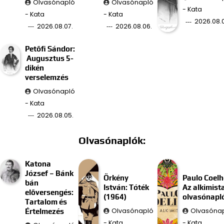
Olvasónapló
Olvasónapló
- Kata
- Kata
- Kata
2026.08.
2026.08.07.
2026.08.06.
Petőfi Sándor:
Augusztus 5-
dikén
verselemzés
Olvasónapló
- Kata
2026.08.05.
Olvasónaplók:
Katona
József – Bánk
Örkény
Paulo Coelh
bán
István: Tóték
Az alkimist
előversengés:
(1964)
olvasónapl
Tartalom és
Olvasónapló
Olvasóna
Értelmezés
- Kata
- Kata