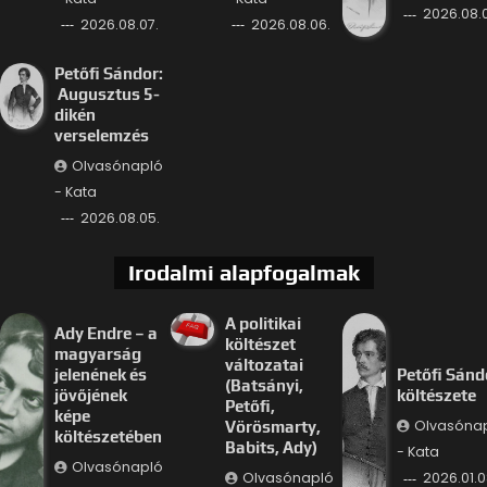
2026.08.
2026.08.07.
2026.08.06.
Petőfi Sándor:
Augusztus 5-
dikén
verselemzés
Olvasónapló
- Kata
2026.08.05.
Irodalmi alapfogalmak
A politikai
Ady Endre – a
költészet
magyarság
változatai
jelenének és
Petőfi Sánd
(Batsányi,
jövőjének
költészete
Petőfi,
képe
Olvasóna
Vörösmarty,
költészetében
Babits, Ady)
- Kata
Olvasónapló
Olvasónapló
2026.01.0