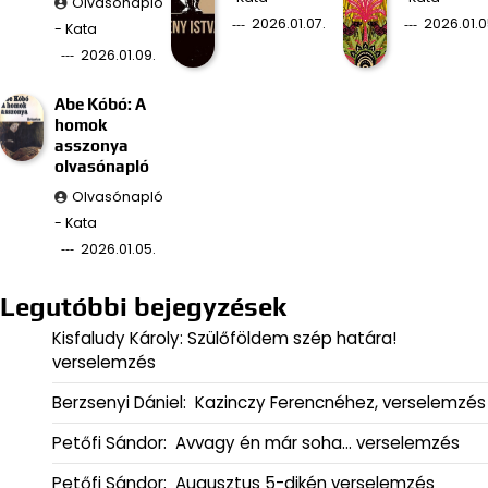
Olvasónapló
2026.01.07.
2026.01.0
- Kata
2026.01.09.
Abe Kóbó: A
homok
asszonya
olvasónapló
Olvasónapló
- Kata
2026.01.05.
Legutóbbi bejegyzések
Kisfaludy Károly: Szülőföldem szép határa!
verselemzés
Berzsenyi Dániel: Kazinczy Ferencnéhez, verselemzés
Petőfi Sándor: Avvagy én már soha… verselemzés
Petőfi Sándor: Augusztus 5-dikén verselemzés