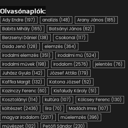
Olvasónaplók:
Ady Endre
(197)
analízis
(148)
Arany János
(185)
Babits Mihály
(165)
Batsányi János
(62)
Berzsenyi Dániel
(138)
Csokonai
(117)
Dsida Jenő
(128)
elemzés
(364)
irodalmi elemzés
(351)
irodalmi mű
(524)
irodalmi művek
(198)
irodalom
(2576)
jelentés
(76)
Juhász Gyula
(142)
József Attila
(179)
Kaffka Margit
(132)
Katona József
(52)
Kazinczy Ferenc
(60)
Kisfaludy Károly
(51)
Kosztolányi
(114)
kultúra
(107)
Kölcsey Ferenc
(130)
költészet
(2436)
líra
(70)
Madách Imre
(107)
magyar irodalom
(2217)
műelemzés
(396)
művészet
(102)
Petőfi Sándor
(230)