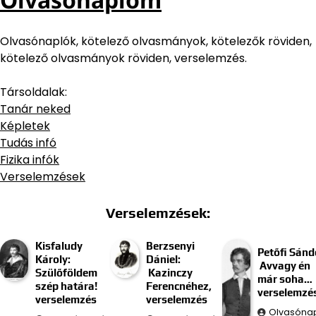
Olvasónaplók, kötelező olvasmányok, kötelezők röviden,
kötelező olvasmányok röviden, verselemzés.
Társoldalak:
Tanár neked
Képletek
Tudás infó
Fizika infók
Verselemzések
Verselemzések:
Kisfaludy
Berzsenyi
Petőfi Sánd
Károly:
Dániel:
Avvagy én
Szülőföldem
Kazinczy
már soha…
szép határa!
Ferencnéhez,
verselemzé
verselemzés
verselemzés
Olvasóna