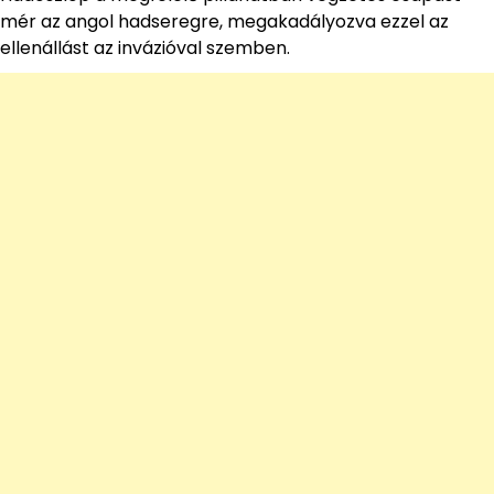
mér az angol hadseregre, megakadályozva ezzel az
ellenállást az invázióval szemben.