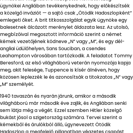
ügynökei Angliában tevékenykednek, hogy előkészítsék
a közelgő inváziót — a sajtó csak „Ötödik Hadoszlopként”
emlegeti őket. A brit titkosszolgálat egyik ügynöke egy
balesetnek álcázott merénylet áldozata lesz. Az utolsó,
megbízóival megosztott információ szerint a német
kémek vezetőjének kódneve „N” vagy „M”, és egy dél-
angliai üdülőhelyen, Sans Souciban, a csendes
Leahampton városában tartózkodik. A feladatot Tommy
Beresford, az első világháború veterán nyomozója kapja
meg, akit felesége, Tuppence is kísér álnéven, hogy
közösen leplezzék le és azonosítsák a titokzatos „N” vagy
„M” személyét.
1940 tavaszán és nyarán járunk, amikor a második
világháború már második éve zajlik, és Angliában senki
sem látja még a végét. Ezzel szemben Hitler közelgő
bukást jósol a szigetország számára. Tervei szerint a
kémekből és árulókból álló, úgynevezett Ötödik
Hadoszlop a megfelelő pillanatban végzetes csapást