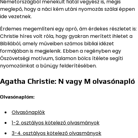
Németországból menekült fiatal vegyész is, mégis
meglepő, hogy a náci kém utáni nyomozás szálai éppen
ide vezetnek.
Érdemes megemlíteni egy apró, ám érdekes részletet is:
Christie híres volt róla, hogy gyakran merített ihletet a
Bibliából, amely műveiben számos bibliai idézet
formájában is megjelenik. Ebben a regényben egy
Ószövetségi motívum, Salamon bölcs ítélete segíti
nyomozóinkat a bűnügy felderítésében.
Agatha Christie: N vagy M olvasónapló
Olvasónaplóm:
Olvasónaplók
1-2. osztályos kötelező olvasmányok
3-4. osztályos kötelező olvasmányok