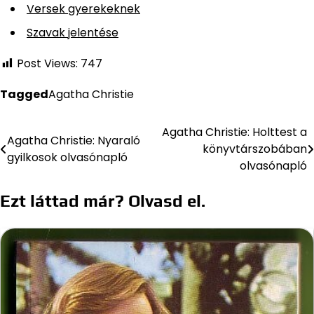
Versek gyerekeknek
Szavak jelentése
Post Views:
747
Tagged
Agatha Christie
Agatha Christie: Holttest a
Bejegyzés
Agatha Christie: Nyaraló
könyvtárszobában
gyilkosok olvasónapló
navigáció
olvasónapló
Ezt láttad már? Olvasd el.