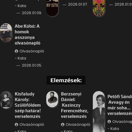
2026.01.07.
2026.01.0
- Kata
2026.01.09.
Abe Kóbó: A
homok
asszonya
olvasónapló
Olvasónapló
- Kata
2026.01.05.
Elemzések:
Kisfaludy
Berzsenyi
Petőfi Sánd
Károly:
Dániel:
Avvagy én
Szülőföldem
Kazinczy
már soha…
szép határa!
Ferencnéhez,
verselemzé
verselemzés
verselemzés
Olvasóna
Olvasónapló
Olvasónapló
- Kata
- Kata
- Kata