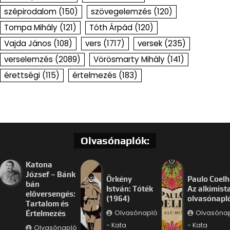
szépirodalom
(150)
szövegelemzés
(120)
Tompa Mihály
(121)
Tóth Árpád
(120)
Vajda János
(108)
vers
(1717)
versek
(235)
verselemzés
(2089)
Vörösmarty Mihály
(141)
érettségi
(115)
értelmezés
(183)
Olvasónaplók:
Katona
József – Bánk
Örkény
Paulo Coelh
bán
István: Tóték
Az alkimist
előversengés:
(1964)
olvasónapl
Tartalom és
Olvasónapló
Olvasóna
Értelmezés
- Kata
- Kata
Olvasónapló