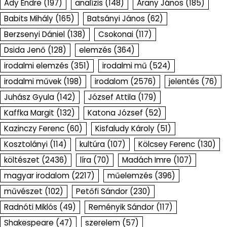
Ady Endre
(197)
analízis
(148)
Arany János
(185)
Babits Mihály
(165)
Batsányi János
(62)
Berzsenyi Dániel
(138)
Csokonai
(117)
Dsida Jenő
(128)
elemzés
(364)
irodalmi elemzés
(351)
irodalmi mű
(524)
irodalmi művek
(198)
irodalom
(2576)
jelentés
(76)
Juhász Gyula
(142)
József Attila
(179)
Kaffka Margit
(132)
Katona József
(52)
Kazinczy Ferenc
(60)
Kisfaludy Károly
(51)
Kosztolányi
(114)
kultúra
(107)
Kölcsey Ferenc
(130)
költészet
(2436)
líra
(70)
Madách Imre
(107)
magyar irodalom
(2217)
műelemzés
(396)
művészet
(102)
Petőfi Sándor
(230)
Radnóti Miklós
(49)
Reményik Sándor
(117)
Shakespeare
(47)
szerelem
(57)