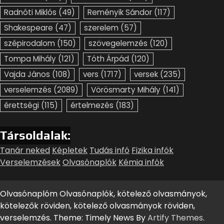
Radnóti Miklós
(49)
Reményik Sándor
(117)
Shakespeare
(47)
szerelem
(57)
szépirodalom
(150)
szövegelemzés
(120)
Tompa Mihály
(121)
Tóth Árpád
(120)
Vajda János
(108)
vers
(1717)
versek
(235)
verselemzés
(2089)
Vörösmarty Mihály
(141)
érettségi
(115)
értelmezés
(183)
Társoldalak:
Tanár neked
Képletek
Tudás infó
Fizika infók
Verselemzések
Olvasónaplók
Kémia infók
Olvasónaplóm Olvasónaplók, kötelező olvasmányok,
kötelezők röviden, kötelező olvasmányok röviden,
verselemzés. Theme: Timely News By
Artify Themes
.