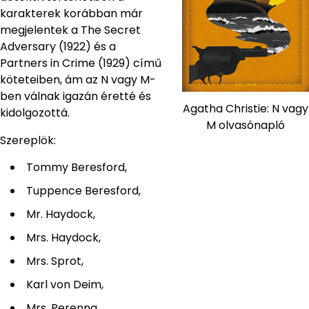
karakterek korábban már
megjelentek a The Secret
Adversary (1922) és a
Partners in Crime (1929) című
köteteiben, ám az N vagy M-
ben válnak igazán éretté és
Agatha Christie: N vagy
kidolgozottá.
M olvasónapló
Szereplök:
Tommy Beresford,
Tuppence Beresford,
Mr. Haydock,
Mrs. Haydock,
Mrs. Sprot,
Karl von Deim,
Mrs. Perenna,