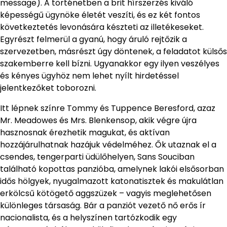
message). A történetben a brit hírszerzés kiváló
képességű ügynöke életét veszíti, és ez két fontos
következtetés levonására készteti az illetékeseket.
Egyrészt felmerül a gyanú, hogy áruló rejtőzik a
szervezetben, másrészt úgy döntenek, a feladatot külsős
szakemberre kell bízni. Ugyanakkor egy ilyen veszélyes
és kényes ügyhöz nem lehet nyílt hirdetéssel
jelentkezőket toborozni.
Itt lépnek színre Tommy és Tuppence Beresford, azaz
Mr. Meadowes és Mrs. Blenkensop, akik végre újra
hasznosnak érezhetik magukat, és aktívan
hozzájárulhatnak hazájuk védelméhez. Ők utaznak el a
csendes, tengerparti üdülőhelyen, Sans Souciban
található kopottas panzióba, amelynek lakói elsősorban
idős hölgyek, nyugalmazott katonatisztek és makulátlan
erkölcsű kötögető aggszüzek – vagyis meglehetősen
különleges társaság. Bár a panziót vezető nő erős ír
nacionalista, és a helyszínen tartózkodik egy