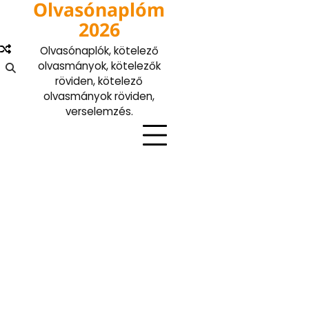
Olvasónaplóm
Skip
to
2026
content
Olvasónaplók, kötelező
olvasmányok, kötelezők
röviden, kötelező
olvasmányok röviden,
verselemzés.