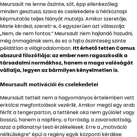
Meursault ne lenne őszinte, sőt, épp ellenkezőleg:
minden gesztusa, szava és cselekedete a hétköznapi
képmutatás teljes hiányát mutatja. Amikor szeretője,
Marie kérdezi, szereti-e, ő egyszerűen azt válaszolja:
„Nem, de nem fontos.” Meursault nem hajlandó hazudni,
még önmagának sem, és ez a fajta őszinteség szinte
példátlan a világirodalomban.
Itt érhető tetten Camus
abszurd filozófiája: az ember nem ragaszkodik a
társadalmi normákhoz, hanem a maga valóságát
vállalja, legyen az bármilyen kényelmetlen is.
Meursault motivációi és cselekedetei
Meursault tetteit nem a hagyományos értelemben vett
erkölcsi megfontolások vezérlik. Amikor megöl egy arab
férfit a tengerparton, a tettének oka nem gyűlölet vagy
bosszú, hanem a napfény, a forróság, a zavarodottság,
azaz a pillanatnyi testi érzékelések. Erre a „motiváció
nélküliségre” épül a regény egyik központi kérdése: