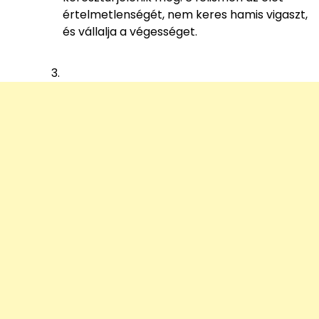
értelmetlenségét, nem keres hamis vigaszt,
és vállalja a végességet.