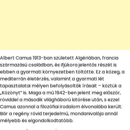
Albert Camus 1913-ban született Algériában, francia
származású családban, és ifjúkora jelentős részét is
ebben a gyarmati környezetben töltötte. Ez a közeg, a
mediterrán életérzés, valamint a gyarmati lét
tapasztalatai mélyen befolyásolták írásait – köztük a
„Közönyt” is. Maga a mű 1942-ben jelent meg először,
röviddel a második világháború kitörése után, s ezzel
Camus azonnal a filozófiai irodalom élvonalába került.
Bár a regény rövid terjedelmű, mondanivalója annál
mélyebb és elgondolkodtatóbb.