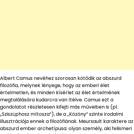
Albert Camus nevéhez szorosan kötődik az abszurd
filozófia, melynek lényege, hogy az emberi élet
értelmetlen, és minden kísérlet az élet értelmének
megtalálására kudarcra van ítélve. Camus ezt a
gondolatot részletesen kifejti más műveiben is (pl.
„Sziszüphosz mítosza”), de a „Közöny” szinte irodalmi
illusztrációja ennek a filozófiának. Meursault karaktere az
abszurd ember archetípusa: olyan személy, aki felismeri