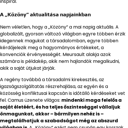
inspirál.
A „Közöny” aktualitása napjainkban
Nem véletlen, hogy a „Közöny” a mai napig aktuális. A
globalizált, gyorsan változó világban egyre többen érzik
idegennek magukat a társadalomban, egyre többen
kérdőjelezik meg a hagyományos értékeket, a
konvenciók érvényességét. Meursault alakja azok
számára is példakép, akik nem hajlandók megalkudni,
akik a saját útjukat járják.
A regény továbbá a társadalmi kirekesztés, az
igazságszolgáltatás részrehajlása, az egyén és a
közösség konfliktusai kapcsán is időtálló kérdéseket vet
fel. Camus üzenete világos:
mindenki maga felelős a
saját életéért, és ha teljes őszinteséggel vállaljuk
önmagunkat, akkor – bármilyen nehéz is –
megtalálhatjuk a szabadságot még az abszurd
világban is
. A „Közöny” ezért nem csupán egy korszak,