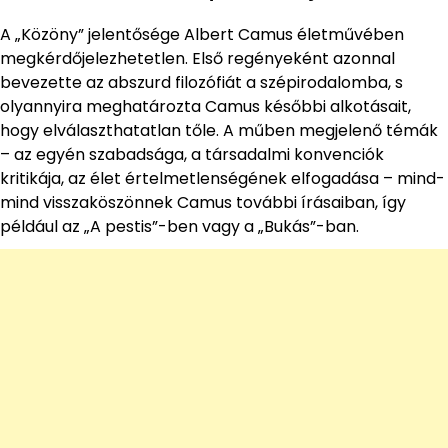
A „Közöny” jelentősége Albert Camus életművében
megkérdőjelezhetetlen. Első regényeként azonnal
bevezette az abszurd filozófiát a szépirodalomba, s
olyannyira meghatározta Camus későbbi alkotásait,
hogy elválaszthatatlan tőle. A műben megjelenő témák
– az egyén szabadsága, a társadalmi konvenciók
kritikája, az élet értelmetlenségének elfogadása – mind-
mind visszaköszönnek Camus további írásaiban, így
például az „A pestis”-ben vagy a „Bukás”-ban.