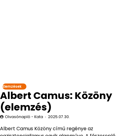
Elemzések
Albert Camus: Közöny
(elemzés)
Olvasónapló - Kata
2025.07.30.
Albert Camus Közöny című regénye az
egzisztencializmus egyik alapműve. A főszereplő,