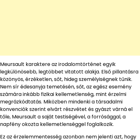
Meursault karaktere az irodalomtörténet egyik
legkülönösebb, legtöbbet vitatott alakja. Első pillantásra
közönyös, érzéketlen, sőt, hideg személyiségnek tűnik.
Nem sír édesanyja temetésén, sőt, az egész esemény
számára inkább fizikai kellemetlenség, mint érzelmi
megrázkódtatás. Miközben mindenki a társadalmi
konvenciók szerint elvárt részvétet és gyászt várná el
tőle, Meursault a saját testiségével, a forrósággal, a
napfény okozta kellemetlenséggel foglalkozik.
Ez az érzelemmentesség azonban nem jelenti azt, hogy