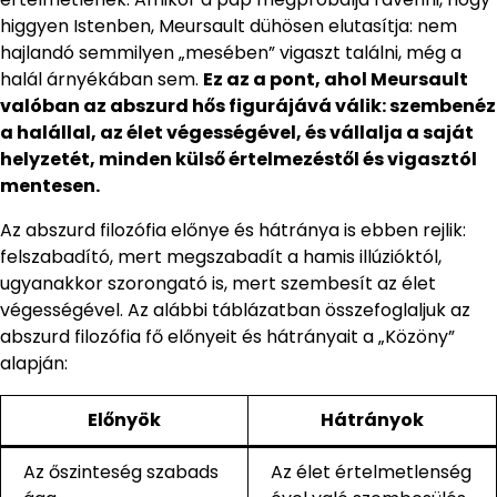
higgyen Istenben, Meursault dühösen elutasítja: nem
hajlandó semmilyen „mesében” vigaszt találni, még a
halál árnyékában sem.
Ez az a pont, ahol Meursault
valóban az abszurd hős figurájává válik: szembenéz
a halállal, az élet végességével, és vállalja a saját
helyzetét, minden külső értelmezéstől és vigasztól
mentesen.
Az abszurd filozófia előnye és hátránya is ebben rejlik:
felszabadító, mert megszabadít a hamis illúzióktól,
ugyanakkor szorongató is, mert szembesít az élet
végességével. Az alábbi táblázatban összefoglaljuk az
abszurd filozófia fő előnyeit és hátrányait a „Közöny”
alapján:
Előnyök
Hátrányok
Az őszinteség szabads
Az élet értelmetlenség