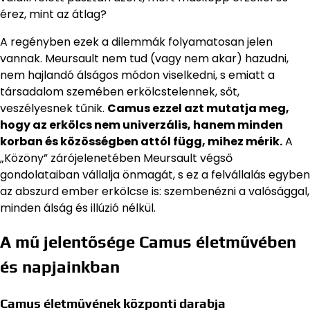
érez, mint az átlag?
A regényben ezek a dilemmák folyamatosan jelen
vannak. Meursault nem tud (vagy nem akar) hazudni,
nem hajlandó álságos módon viselkedni, s emiatt a
társadalom szemében erkölcstelennek, sőt,
veszélyesnek tűnik.
Camus ezzel azt mutatja meg,
hogy az erkölcs nem univerzális, hanem minden
korban és közösségben attól függ, mihez mérik.
A
„Közöny” zárójelenetében Meursault végső
gondolataiban vállalja önmagát, s ez a felvállalás egyben
az abszurd ember erkölcse is: szembenézni a valósággal,
minden álság és illúzió nélkül.
A mű jelentősége Camus életművében
és napjainkban
Camus életművének központi darabja