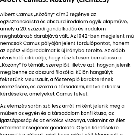
Albert Camus „Közöny” című regénye az
egzisztencialista és abszurd irodalom egyik alapműve,
amely a 20. századi gondolkodás és irodalom
meghatározó darabjává vált. Az 1942-ben megjelent mű
nemcsak Camus pályáján jelent fordulópontot, hanem
az egész világirodalmat is új irányba terelte. Az alább
olvasható cikk célja, hogy részletesen bemutassa a
„Közöny” fő témáit, szereplőit, illetve azt, hogyan jelenik
meg benne az abszurd filozófia. Külön hangsúlyt
fektetünk Meursault, a főszereplő karakterének
elemzésére, és azokra a társadalmi, illetve erkölcsi
kérdésekre, amelyeket Camus felvet.
Az elemzés során szó lesz arról, miként jelenik meg a
műben az egyén és a társadalom konfliktusa, az
igazságosság és az erkölcs viszonya, valamint az élet
értelmetlenségének gondolata. Olyan kérdésekre
keressük a választ, mint hogy miért vált Meursault a