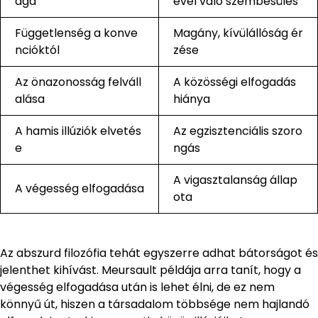
ága
ével való szembesülés
Függetlenség a konve
Magány, kívülállóság ér
ncióktól
zése
Az önazonosság felváll
A közösségi elfogadás
alása
hiánya
A hamis illúziók elvetés
Az egzisztenciális szoro
e
ngás
A vigasztalanság állap
A végesség elfogadása
ota
Az abszurd filozófia tehát egyszerre adhat bátorságot és
jelenthet kihívást. Meursault példája arra tanít, hogy a
végesség elfogadása után is lehet élni, de ez nem
könnyű út, hiszen a társadalom többsége nem hajlandó