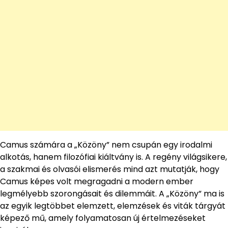
Camus számára a „Közöny” nem csupán egy irodalmi
alkotás, hanem filozófiai kiáltvány is. A regény világsikere,
a szakmai és olvasói elismerés mind azt mutatják, hogy
Camus képes volt megragadni a modern ember
legmélyebb szorongásait és dilemmáit. A „Közöny” ma is
az egyik legtöbbet elemzett, elemzések és viták tárgyát
képező mű, amely folyamatosan új értelmezéseket