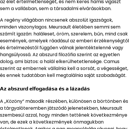
az élet értelmetlenségét, és nem keres hamis vigaszt
sem a vallásban, sem a társadalmi elvárásokban.
A regény világában nincsenek abszolút igazságok,
minden viszonylagos. Meursault életében semmi sem
számít igazán: haláleset, öröm, szerelem, bűn, mind csak
események, amelyek ráadásul az emberi érzékenységtől
és értelmezéstől függően válnak jelentéktelenné vagy
hangsúlyossá. Az abszurd filozófia szerint az egyetlen
dolog, ami biztos: a halál elkerülhetetlensége. Camus
szerint az embernek vállalnia kell a sorsát, a végességet,
és ennek tudatában kell megtalálnia saját szabadságát.
Az abszurd elfogadása és a lázadás
A „Közöny” második részében, különösen a börtönben és
a tárgyalóteremben játszódó jelenetekben, Meursault
szembesül azzal, hogy minden tettének következménye
van, de ezek a következmények önmagukban
értelmetlenek. Amikor a pap megpróbálja rávenni, hogy