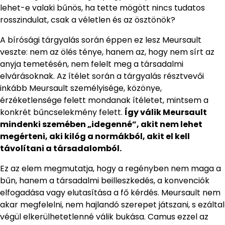
lehet-e valaki bűnös, ha tette mögött nincs tudatos
rosszindulat, csak a véletlen és az ösztönök?
A bírósági tárgyalás során éppen ez lesz Meursault
veszte: nem az ölés ténye, hanem az, hogy nem sírt az
anyja temetésén, nem felelt meg a társadalmi
elvárásoknak. Az ítélet során a tárgyalás résztvevői
inkább Meursault személyisége, közönye,
érzéketlensége felett mondanak ítéletet, mintsem a
konkrét bűncselekmény felett.
Így válik Meursault
mindenki szemében „idegenné”, akit nem lehet
megérteni, aki kilóg a normákból, akit el kell
távolítani a társadalomból.
Ez az elem megmutatja, hogy a regényben nem maga a
bűn, hanem a társadalmi beilleszkedés, a konvenciók
elfogadása vagy elutasítása a fő kérdés. Meursault nem
akar megfelelni, nem hajlandó szerepet játszani, s ezáltal
végül elkerülhetetlenné válik bukása. Camus ezzel az