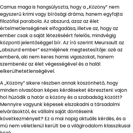
Camus maga is hangsúlyozta, hogy a „Közöny” nem
egyszerű krimi vagy bírósági dráma, hanem egyfajta
filozófiai parabola. Az abszurd, azaz az élet
értelmetlenségének elfogadása, illetve az, hogy az
ember csak a saját létezéséért felelős, mindvégig
központi jelentőséggel bír. Az író szerint Meursault az
„abszurd ember” eszméjének megtestesítője: azé az
emberé, aki nem keres hamis vigaszokat, hanem
szembenéz az élet végességével és a halál
elkerülhetetlenségével.
A „Közöny” sikere részben annak köszönhető, hogy
minden olvasóban képes kérdéseket ébreszteni: vajon
hol húzódik a határ a közöny és a szabadság között?
Mennyire vagyunk képesek elszakadni a társadalmi
elvárásoktól, és vállalni saját döntéseink
következményeit? Ez a mai napig aktuális kérdés, és a
mű nem véletlenül került be a világirodalom klasszikusai
közé.