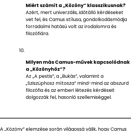
Miért számít a „Közöny” klasszikusnak?
Azért, mert univerzális, időtálló kérdéseket
vet fel, és Camus stílusa, gondolkodásmódja
forradalmi hatású volt az irodalomra és
filozófiára.
Milyen más Camus-művek kapcsolódnak
a „Közönyhöz”?
Az „A pestis”, a „Bukás”, valamint a
„Sziszüphosz mítosza” mind-mind az abszurd
filozófia és az emberi létezés kérdéseit
dolgozzák fel, hasonló szellemiséggel.
A „Közöny” elemzése során világossá válik, hogy Camus