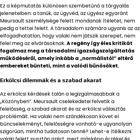
Ez a képmutatás különösen szembetűnő a tárgyalás
jeleneteiben: a tanúk, az ügyvéd, az ügyész egyaránt
Meursault személyisége felett mondanak ítéletet, nem
pedig a tettei felett. A társadalom számára ugyanis az az
elfogadhatatlan, hogy valaki nem játszik szerepet, nem
felel meg az elvárásoknak.
A regény így éles kritikát
fogalmaz meg a társadalmi igazságszolgáltatás
működéséről, amely inkább a „normálistól” eltérő
embereket bünteti, mint a valódi bűnösöket.
Erkölcsi dilemmák és a szabad akarat
Az erkölcsi kérdések talán a legizgalmasabbak a
„Közönyben”. Meursault cselekedetei felvetik a
felelősség, a szabad akarat és az erkölcsi választás
problémáit. Ha valaki nem szándékosan követ el
bűncselekményt, felelősségre vonható-e ugyanolyan
szigorúan, mintha tudatosan tenné? Lehet-e ítélkezni
valaki felett pusztán azért, mert másképp érzékel és