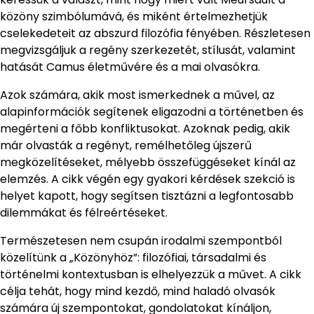
közöny szimbólumává, és miként értelmezhetjük
cselekedeteit az abszurd filozófia fényében. Részletesen
megvizsgáljuk a regény szerkezetét, stílusát, valamint
hatását Camus életművére és a mai olvasókra.
Azok számára, akik most ismerkednek a művel, az
alapinformációk segítenek eligazodni a történetben és
megérteni a főbb konfliktusokat. Azoknak pedig, akik
már olvasták a regényt, remélhetőleg újszerű
megközelítéseket, mélyebb összefüggéseket kínál az
elemzés. A cikk végén egy gyakori kérdések szekció is
helyet kapott, hogy segítsen tisztázni a legfontosabb
dilemmákat és félreértéseket.
Természetesen nem csupán irodalmi szempontból
közelítünk a „Közönyhöz”: filozófiai, társadalmi és
történelmi kontextusban is elhelyezzük a művet. A cikk
célja tehát, hogy mind kezdő, mind haladó olvasók
számára új szempontokat, gondolatokat kínáljon,