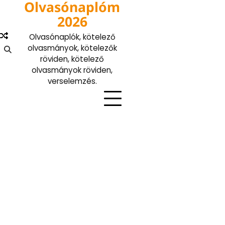
Olvasónaplóm
Skip
to
2026
content
Olvasónaplók, kötelező
olvasmányok, kötelezők
röviden, kötelező
olvasmányok röviden,
verselemzés.