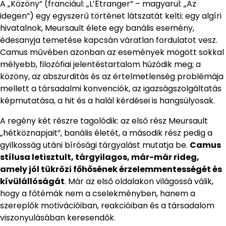
A „Közöny” (franciául: „L’Étranger” – magyarul: „Az
idegen”) egy egyszerű történet látszatát kelti: egy algíri
hivatalnok, Meursault élete egy banális esemény,
édesanyja temetése kapcsán váratlan fordulatot vesz.
Camus művében azonban az események mögött sokkal
mélyebb, filozófiai jelentéstartalom húzódik meg; a
közöny, az abszurditás és az értelmetlenség problémája
mellett a társadalmi konvenciók, az igazságszolgáltatás
képmutatása, a hit és a halál kérdései is hangsúlyosak.
A regény két részre tagolódik: az első rész Meursault
„hétköznapjait”, banális életét, a második rész pedig a
gyilkosság utáni bírósági tárgyalást mutatja be.
Camus
stílusa letisztult, tárgyilagos, már-már rideg,
amely jól tükrözi főhősének érzelemmentességét és
kívülállóságát
. Már az első oldalakon világossá válik,
hogy a főtémák nem a cselekményben, hanem a
szereplők motivációiban, reakcióiban és a társadalom
viszonyulásában keresendők.