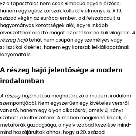
Ez a tapasztalat nem csak Rimbaud egyéni érzése,
hanem egy egész korszak kollektív élménye is. A 19.
század végén az európai ember, aki felszabadult a
hagyományos kötöttségek alól, egyre inkább
elveszettnek érezte magát az értékek nélküli világban.
A
részeg hajó
tehát nem csupán egy személyes vagy
stilisztikai kísérlet, hanem egy korszak lelkiállapotának
lenyomata is.
A részeg hajó jelentősége a modern
irodalomban
A részeg hajó
hatása meghatározó a modern irodalom
szempontjából. Nem egyszerűen egy kivételes versről
van szó, hanem egy olyan alkotásról, amely új irányt
szabott a költészetnek. A műben megjelenő képek, a
metaforák gazdagsága, a nyelv szabad kezelése mind-
mind hozzájárultak ahhoz, hogy a 20. századi