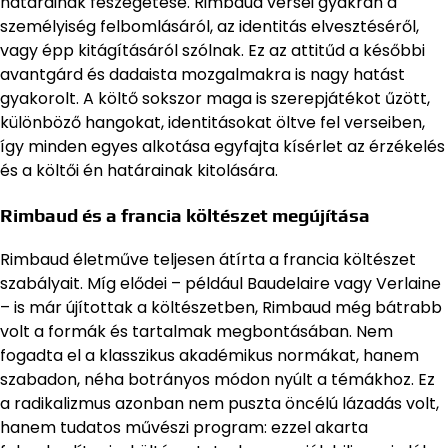
határainak feszegetése. Rimbaud versei gyakran a
személyiség felbomlásáról, az identitás elvesztéséről,
vagy épp kitágításáról szólnak. Ez az attitűd a későbbi
avantgárd és dadaista mozgalmakra is nagy hatást
gyakorolt. A költő sokszor maga is szerepjátékot űzött,
különböző hangokat, identitásokat öltve fel verseiben,
így minden egyes alkotása egyfajta kísérlet az érzékelés
és a költői én határainak kitolására.
Rimbaud és a francia költészet megújítása
Rimbaud életműve teljesen átírta a francia költészet
szabályait. Míg elődei – például Baudelaire vagy Verlaine
– is már újítottak a költészetben, Rimbaud még bátrabb
volt a formák és tartalmak megbontásában. Nem
fogadta el a klasszikus akadémikus normákat, hanem
szabadon, néha botrányos módon nyúlt a témákhoz. Ez
a radikalizmus azonban nem puszta öncélú lázadás volt,
hanem tudatos művészi program: ezzel akarta