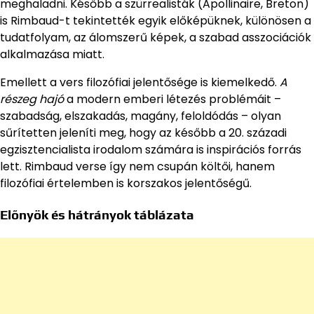
meghaladni. Később a szürrealisták (Apollinaire, Breton)
is Rimbaud-t tekintették egyik előképüknek, különösen a
tudatfolyam, az álomszerű képek, a szabad asszociációk
alkalmazása miatt.
Emellett a vers filozófiai jelentősége is kiemelkedő.
A
részeg hajó
a modern emberi létezés problémáit –
szabadság, elszakadás, magány, feloldódás – olyan
sűrítetten jeleníti meg, hogy az később a 20. századi
egzisztencialista irodalom számára is inspirációs forrás
lett. Rimbaud verse így nem csupán költői, hanem
filozófiai értelemben is korszakos jelentőségű.
Előnyök és hátrányok táblázata