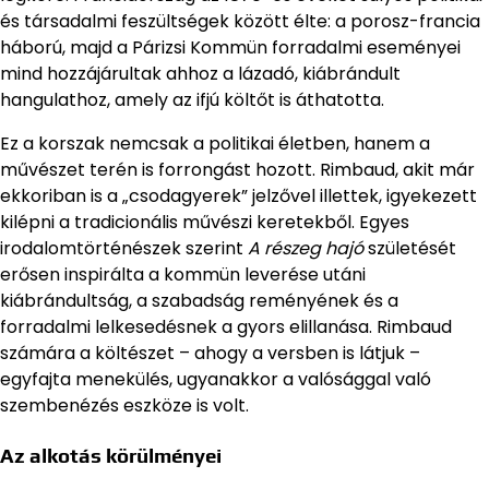
és társadalmi feszültségek között élte: a porosz-francia
háború, majd a Párizsi Kommün forradalmi eseményei
mind hozzájárultak ahhoz a lázadó, kiábrándult
hangulathoz, amely az ifjú költőt is áthatotta.
Ez a korszak nemcsak a politikai életben, hanem a
művészet terén is forrongást hozott. Rimbaud, akit már
ekkoriban is a „csodagyerek” jelzővel illettek, igyekezett
kilépni a tradicionális művészi keretekből. Egyes
irodalomtörténészek szerint
A részeg hajó
születését
erősen inspirálta a kommün leverése utáni
kiábrándultság, a szabadság reményének és a
forradalmi lelkesedésnek a gyors elillanása. Rimbaud
számára a költészet – ahogy a versben is látjuk –
egyfajta menekülés, ugyanakkor a valósággal való
szembenézés eszköze is volt.
Az alkotás körülményei