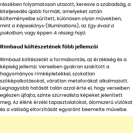
részében folyamatosan utazott, keresve a szabadság, a
kiteljesedés újabb formáit, amelyeket aztán
költeményeibe sűrített, különösen olyan művekben,
mint a
Képeskönyv
(Illuminations), az
Egy évad a
pokolban
, vagy éppen
A részeg hajó
.
Rimbaud költészetének főbb jellemzői
Rimbaud költészetét a formabontás, az érzékiség és a
képiség jellemzi. Verseiben gyakran szakított a
hagyományos rímképletekkel, szokatlan
szóképalkotásokat, váratlan metaforákat alkalmazott.
Legnagyobb hatását talán azzal érte el, hogy verseiben
egészen újfajta, szinte szürrealista képeket jelenített
meg. Az élénk érzéki tapasztalatokat, álomszerű víziókat
és a valóság eltorzítását egyaránt beemelte műveibe.