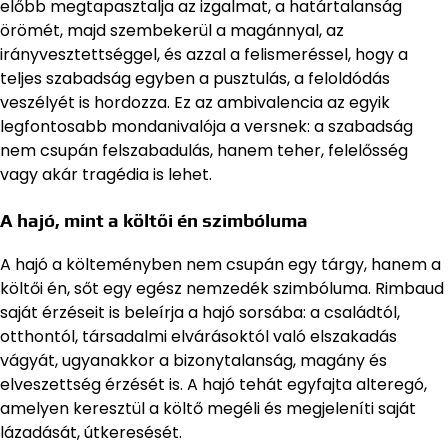
előbb megtapasztalja az izgalmat, a határtalanság
örömét, majd szembekerül a magánnyal, az
irányvesztettséggel, és azzal a felismeréssel, hogy a
teljes szabadság egyben a pusztulás, a feloldódás
veszélyét is hordozza. Ez az ambivalencia az egyik
legfontosabb mondanivalója a versnek: a szabadság
nem csupán felszabadulás, hanem teher, felelősség
vagy akár tragédia is lehet.
A hajó, mint a költői én szimbóluma
A hajó a költeményben nem csupán egy tárgy, hanem a
költői én, sőt egy egész nemzedék szimbóluma. Rimbaud
saját érzéseit is beleírja a hajó sorsába: a családtól,
otthontól, társadalmi elvárásoktól való elszakadás
vágyát, ugyanakkor a bizonytalanság, magány és
elveszettség érzését is. A hajó tehát egyfajta alteregó,
amelyen keresztül a költő megéli és megjeleníti saját
lázadását, útkeresését.