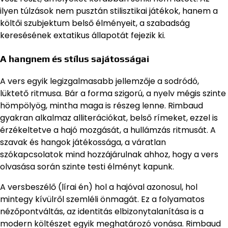
ilyen túlzások nem pusztán stilisztikai játékok, hanem a
költői szubjektum belső élményeit, a szabadság
keresésének extatikus állapotát fejezik ki.
A hangnem és stílus sajátosságai
A vers egyik legizgalmasabb jellemzője a sodródó,
lüktető ritmusa. Bár a forma szigorú, a nyelv mégis szinte
hömpölyög, mintha maga is részeg lenne. Rimbaud
gyakran alkalmaz alliterációkat, belső rímeket, ezzel is
érzékeltetve a hajó mozgását, a hullámzás ritmusát. A
szavak és hangok játékossága, a váratlan
szókapcsolatok mind hozzájárulnak ahhoz, hogy a vers
olvasása során szinte testi élményt kapunk.
A versbeszélő (lírai én) hol a hajóval azonosul, hol
mintegy kívülről szemléli önmagát. Ez a folyamatos
nézőpontváltás, az identitás elbizonytalanítása is a
modern költészet egyik meghatározó vonása. Rimbaud