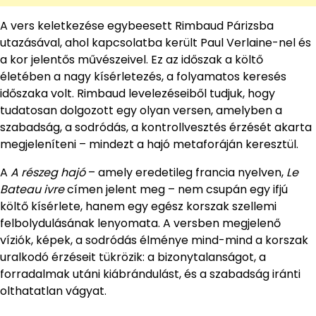
A vers keletkezése egybeesett Rimbaud Párizsba
utazásával, ahol kapcsolatba került Paul Verlaine-nel és
a kor jelentős művészeivel. Ez az időszak a költő
életében a nagy kísérletezés, a folyamatos keresés
időszaka volt. Rimbaud levelezéseiből tudjuk, hogy
tudatosan dolgozott egy olyan versen, amelyben a
szabadság, a sodródás, a kontrollvesztés érzését akarta
megjeleníteni – mindezt a hajó metaforáján keresztül.
A
A részeg hajó
– amely eredetileg francia nyelven,
Le
Bateau ivre
címen jelent meg – nem csupán egy ifjú
költő kísérlete, hanem egy egész korszak szellemi
felbolydulásának lenyomata. A versben megjelenő
víziók, képek, a sodródás élménye mind-mind a korszak
uralkodó érzéseit tükrözik: a bizonytalanságot, a
forradalmak utáni kiábrándulást, és a szabadság iránti
olthatatlan vágyat.