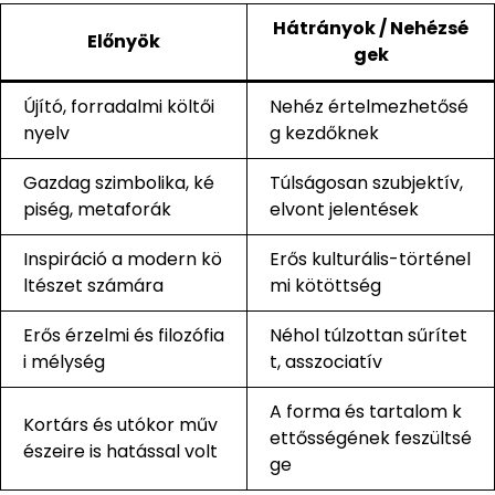
Hátrányok / Nehézsé
Előnyök
gek
Újító, forradalmi költői
Nehéz értelmezhetősé
nyelv
g kezdőknek
Gazdag szimbolika, ké
Túlságosan szubjektív,
piség, metaforák
elvont jelentések
Inspiráció a modern kö
Erős kulturális-történel
ltészet számára
mi kötöttség
Erős érzelmi és filozófia
Néhol túlzottan sűrítet
i mélység
t, asszociatív
A forma és tartalom k
Kortárs és utókor műv
ettősségének feszültsé
észeire is hatással volt
ge