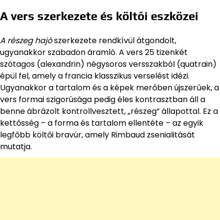
A vers szerkezete és költői eszközei
A részeg hajó
szerkezete rendkívül átgondolt,
ugyanakkor szabadon áramló. A vers 25 tizenkét
szótagos (alexandrin) négysoros versszakból (quatrain)
épül fel, amely a francia klasszikus verselést idézi.
Ugyanakkor a tartalom és a képek merőben újszerűek, a
vers formai szigorúsága pedig éles kontrasztban áll a
benne ábrázolt kontrollvesztett, „részeg” állapottal. Ez a
kettősség – a forma és tartalom ellentéte – az egyik
legfőbb költői bravúr, amely Rimbaud zsenialitását
mutatja.