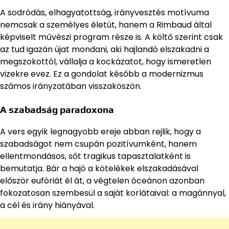
A sodródás, elhagyatottság, irányvesztés motívuma
nemcsak a személyes életút, hanem a Rimbaud által
képviselt művészi program része is. A költő szerint csak
az tud igazán újat mondani, aki hajlandó elszakadni a
megszokottól, vállalja a kockázatot, hogy ismeretlen
vizekre evez. Ez a gondolat később a modernizmus
számos irányzatában visszaköszön.
A szabadság paradoxona
A vers egyik legnagyobb ereje abban rejlik, hogy a
szabadságot nem csupán pozitívumként, hanem
ellentmondásos, sőt tragikus tapasztalatként is
bemutatja. Bár a hajó a kötelékek elszakadásával
először eufóriát él át, a végtelen óceánon azonban
fokozatosan szembesül a saját korlátaival: a magánnyal,
a cél és irány hiányával.