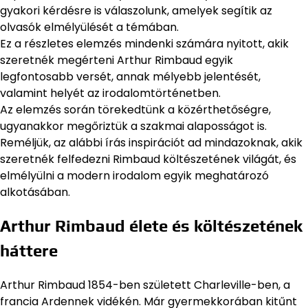
gyakori kérdésre is válaszolunk, amelyek segítik az
olvasók elmélyülését a témában.
Ez a részletes elemzés mindenki számára nyitott, akik
szeretnék megérteni Arthur Rimbaud egyik
legfontosabb versét, annak mélyebb jelentését,
valamint helyét az irodalomtörténetben.
Az elemzés során törekedtünk a közérthetőségre,
ugyanakkor megőriztük a szakmai alaposságot is.
Reméljük, az alábbi írás inspirációt ad mindazoknak, akik
szeretnék felfedezni Rimbaud költészetének világát, és
elmélyülni a modern irodalom egyik meghatározó
alkotásában.
Arthur Rimbaud élete és költészetének
háttere
Arthur Rimbaud 1854-ben született Charleville-ben, a
francia Ardennek vidékén. Már gyermekkorában kitűnt