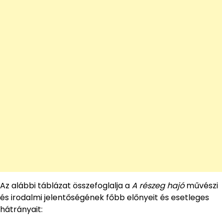
Az alábbi táblázat összefoglalja a
A részeg hajó
művészi
és irodalmi jelentőségének főbb előnyeit és esetleges
hátrányait: