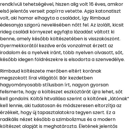
rendkívüli tehetségével, hiszen alig volt 16 éves, amikor
első jelentős verseit papírra vetette. Apja katonatiszt
volt, aki hamar elhagyta a családot, így Rimbaud
édesanyja szigorú nevelésében nőtt fel. Az izolált, kicsit
rideg családi környezet egyfajta lázadást váltott ki
benne, amely később költészetében is visszaköszönt.
Gyermekkorától kezdve erős vonzalmat érzett az
irodalom és a nyelvek iránt, több nyelven olvasott, sőt,
később idegen földrészekre is elsodorta a szenvedélye.
Rimbaud költészete merőben eltért korának
megszokott lírai világától. Bár kezdetben
hagyományosabb stílusban írt, nagyon gyorsan
felismerte, hogy a költészet eszköztárát újra lehet, sőt
kell gondolni. Költői hitvallása szerint a költőnek „látónak”
kell lennie, aki tudatosan és módszeresen eltorzítja az
érzékeit, hogy új tapasztalatokra tegyen szert. Ez a
radikális nézet később a szimbolizmus és a modern
költészet alapját is meghatározta. Életének jelentős