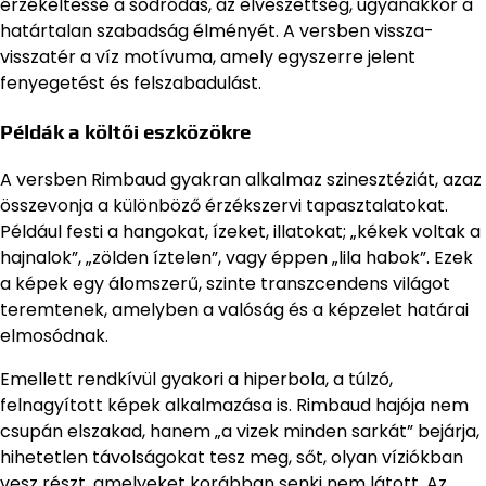
érzékeltesse a sodródás, az elveszettség, ugyanakkor a
határtalan szabadság élményét. A versben vissza-
visszatér a víz motívuma, amely egyszerre jelent
fenyegetést és felszabadulást.
Példák a költői eszközökre
A versben Rimbaud gyakran alkalmaz szinesztéziát, azaz
összevonja a különböző érzékszervi tapasztalatokat.
Például festi a hangokat, ízeket, illatokat; „kékek voltak a
hajnalok”, „zölden íztelen”, vagy éppen „lila habok”. Ezek
a képek egy álomszerű, szinte transzcendens világot
teremtenek, amelyben a valóság és a képzelet határai
elmosódnak.
Emellett rendkívül gyakori a hiperbola, a túlzó,
felnagyított képek alkalmazása is. Rimbaud hajója nem
csupán elszakad, hanem „a vizek minden sarkát” bejárja,
hihetetlen távolságokat tesz meg, sőt, olyan víziókban
vesz részt, amelyeket korábban senki nem látott. Az