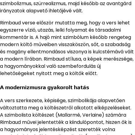
szimbolizmus, szürrealizmus, majd később az avantgárd
irányzatok alapvető ihletőjévé vált.
Rimbaud verse először mutatta meg, hogy a vers lehet
egyszerre vízió, utazás, lelki folyamat és társadalmi
kommentár is. A hajó mint szimbólum később rengeteg
modern költő műveiben visszaköszön, sőt, a szabadság
és magány ellentmondásos viszonya is kulcstémává vált
a modern lírában. Rimbaud stílusa, a képek merészsége,
a hagyományokkal való szembefordulás új
lehetőségeket nyitott meg a költők előtt.
A modernizmusra gyakorolt hatás
A vers szerkezete, képisége, szimbolikája alapvetően
változtatta meg a költészetről alkotott elképzeléseket.
A szimbolista költészet (Mallarmé, Verlaine) számára
Rimbaud művei jelentették a kiindulópontot, hiszen ők is
a hagyományos jelentésképzést szerették volna