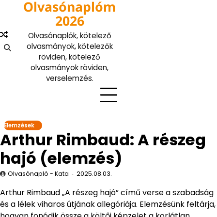
Olvasónaplóm
Skip
to
2026
content
Olvasónaplók, kötelező
olvasmányok, kötelezők
röviden, kötelező
olvasmányok röviden,
verselemzés.
Elemzések
Arthur Rimbaud: A részeg
hajó (elemzés)
Olvasónapló - Kata
2025.08.03.
Arthur Rimbaud „A részeg hajó” című verse a szabadság
és a lélek viharos útjának allegóriája. Elemzésünk feltárja,
hogyan fonódik össze a költői képzelet a korlátlan