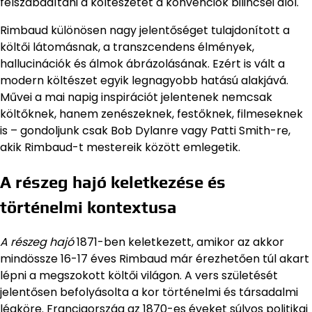
felszabadítani a költészetet a konvenciók bilincsei alól.
Rimbaud különösen nagy jelentőséget tulajdonított a
költői látomásnak, a transzcendens élmények,
hallucinációk és álmok ábrázolásának. Ezért is vált a
modern költészet egyik legnagyobb hatású alakjává.
Művei a mai napig inspirációt jelentenek nemcsak
költőknek, hanem zenészeknek, festőknek, filmeseknek
is – gondoljunk csak Bob Dylanre vagy Patti Smith-re,
akik Rimbaud-t mestereik között emlegetik.
A részeg hajó keletkezése és
történelmi kontextusa
A részeg hajó
1871-ben keletkezett, amikor az akkor
mindössze 16-17 éves Rimbaud már érezhetően túl akart
lépni a megszokott költői világon. A vers születését
jelentősen befolyásolta a kor történelmi és társadalmi
légköre. Franciaország az 1870-es éveket súlyos politikai