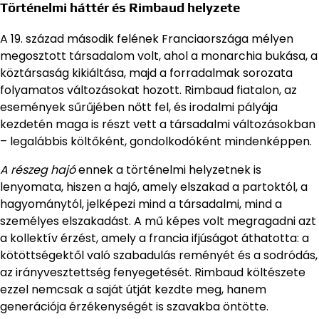
Történelmi háttér és Rimbaud helyzete
A 19. század második felének Franciaországa mélyen
megosztott társadalom volt, ahol a monarchia bukása, a
köztársaság kikiáltása, majd a forradalmak sorozata
folyamatos változásokat hozott. Rimbaud fiatalon, az
események sűrűjében nőtt fel, és irodalmi pályája
kezdetén maga is részt vett a társadalmi változásokban
– legalábbis költőként, gondolkodóként mindenképpen.
A részeg hajó
ennek a történelmi helyzetnek is
lenyomata, hiszen a hajó, amely elszakad a partoktól, a
hagyománytól, jelképezi mind a társadalmi, mind a
személyes elszakadást. A mű képes volt megragadni azt
a kollektív érzést, amely a francia ifjúságot áthatotta: a
kötöttségektől való szabadulás reményét és a sodródás,
az irányvesztettség fenyegetését. Rimbaud költészete
ezzel nemcsak a saját útját kezdte meg, hanem
generációja érzékenységét is szavakba öntötte.