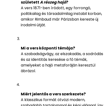
született
A részeg hajó
?
A vers 1871-ben íródott, egy forrongó,
politikailag és társadalmilag instabil korban,
amikor Rimbaud már Párizsban kereste új
irodalmi útját.
Mi a vers központi témája?
A szabadságvágy, az elszakadás, a sodródás
és az identitás keresése a fő témák,
amelyeket a hajó metaforáján keresztül
ábrázol.
Miért jelentős a vers szerkezete?
A klasszikus formát ötvözi modern,
szabadabb tartalommal és képi világgal, így