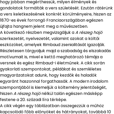
hogy jobban megérthessük, milyen élmények és
gondolatok formálták a vers születését. Ezután rátérünk
a vers keletkezésének konkrét körülményeire, hiszen az
1870-es évek forrongó Franciaországában egészen
újfajta hangnem jelent meg a művészetben.
A következő részben megvizsgáljuk a
A részeg hajó
szerkezetét, nyelvezetét, valamint azokat a költői
eszközöket, amelyek Rimbaud zsenialitását igazolják.
Részletesen tárgyaljuk majd a szabadság és elszakadás
motívumait is, mivel e kettő meghatározó témája a
versnek és egész Rimbaud-i életműnek. A cikk során
gyakorlati szempontokat, példákat és szemléletes
magyarázatokat adunk, hogy kezdők és haladók
egyaránt haszonnal forgathassák. A modern irodalom
szempontjából is kiemeljük a költemény jelentőségét,
hiszen
A részeg hajó
nélkül talán egészen másképp
festene a 20. századi líra térképe.
A cikk végén egy táblázatban összegezzük a műhöz
kapcsolódó főbb előnyöket és hátrányokat, továbbá 10