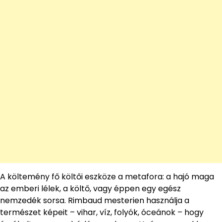
A költemény fő költői eszköze a metafora: a hajó maga
az emberi lélek, a költő, vagy éppen egy egész
nemzedék sorsa. Rimbaud mesterien használja a
természet képeit – vihar, víz, folyók, óceánok – hogy