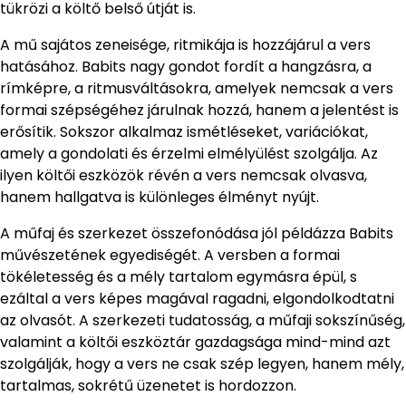
tükrözi a költő belső útját is.
A mű sajátos zeneisége, ritmikája is hozzájárul a vers
hatásához. Babits nagy gondot fordít a hangzásra, a
rímképre, a ritmusváltásokra, amelyek nemcsak a vers
formai szépségéhez járulnak hozzá, hanem a jelentést is
erősítik. Sokszor alkalmaz ismétléseket, variációkat,
amely a gondolati és érzelmi elmélyülést szolgálja. Az
ilyen költői eszközök révén a vers nemcsak olvasva,
hanem hallgatva is különleges élményt nyújt.
A műfaj és szerkezet összefonódása jól példázza Babits
művészetének egyediségét. A versben a formai
tökéletesség és a mély tartalom egymásra épül, s
ezáltal a vers képes magával ragadni, elgondolkodtatni
az olvasót. A szerkezeti tudatosság, a műfaji sokszínűség,
valamint a költői eszköztár gazdagsága mind-mind azt
szolgálják, hogy a vers ne csak szép legyen, hanem mély,
tartalmas, sokrétű üzenetet is hordozzon.