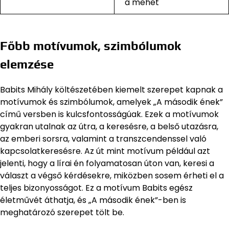
a mehet
Főbb motívumok, szimbólumok
elemzése
Babits Mihály költészetében kiemelt szerepet kapnak a
motívumok és szimbólumok, amelyek „A második ének”
című versben is kulcsfontosságúak. Ezek a motívumok
gyakran utalnak az útra, a keresésre, a belső utazásra,
az emberi sorsra, valamint a transzcendenssel való
kapcsolatkeresésre. Az út mint motívum például azt
jelenti, hogy a lírai én folyamatosan úton van, keresi a
választ a végső kérdésekre, miközben sosem érheti el a
teljes bizonyosságot. Ez a motívum Babits egész
életművét áthatja, és „A második ének”-ben is
meghatározó szerepet tölt be.