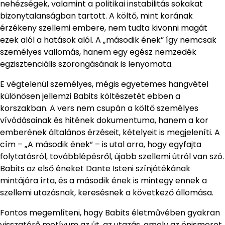
nehézségek, valamint a politikai instabilitás sokakat
bizonytalanságban tartott. A költő, mint korának
érzékeny szellemi embere, nem tudta kivonni magát
ezek alól a hatások alól. A „második ének” így nemcsak
személyes vallomás, hanem egy egész nemzedék
egzisztenciális szorongásának is lenyomata.
E végtelenül személyes, mégis egyetemes hangvétel
különösen jellemzi Babits költészetét ebben a
korszakban. A vers nem csupán a költő személyes
vívódásainak és hitének dokumentuma, hanem a kor
emberének általános érzéseit, kételyeit is megjeleníti. A
cím – „A második ének” – is utal arra, hogy egyfajta
folytatásról, továbblépésről, újabb szellemi útról van szó.
Babits az első éneket Dante Isteni színjátékának
mintájára írta, és a második ének is mintegy ennek a
szellemi utazásnak, keresésnek a következő állomása.
Fontos megemlíteni, hogy Babits életművében gyakran
visszatérő motívum az út, az utazás, amely az önismeret,