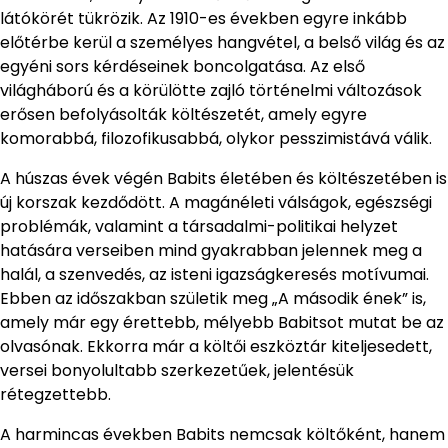
látókörét tükrözik. Az 1910-es években egyre inkább
előtérbe kerül a személyes hangvétel, a belső világ és az
egyéni sors kérdéseinek boncolgatása. Az első
világháború és a körülötte zajló történelmi változások
erősen befolyásolták költészetét, amely egyre
komorabbá, filozofikusabbá, olykor pesszimistává válik.
A húszas évek végén Babits életében és költészetében is
új korszak kezdődött. A magánéleti válságok, egészségi
problémák, valamint a társadalmi-politikai helyzet
hatására verseiben mind gyakrabban jelennek meg a
halál, a szenvedés, az isteni igazságkeresés motívumai.
Ebben az időszakban születik meg „A második ének” is,
amely már egy érettebb, mélyebb Babitsot mutat be az
olvasónak. Ekkorra már a költői eszköztár kiteljesedett,
versei bonyolultabb szerkezetűek, jelentésük
rétegzettebb.
A harmincas években Babits nemcsak költőként, hanem