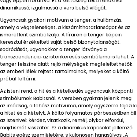
vagy éppen fordítva. Ez a kettősség teszi rendkívül
dinamikussá, izgalmassá a vers belső világát.
Ugyancsak gyakori motívum a tenger, a hullámzás,
amely a végtelenséget, a kiszámíthatatlanságot és az
ismeretlent szimbolizálja. A lírai én a tenger képein
keresztül érzékelteti saját belső bizonytalanságát,
sodródását, ugyanakkor a tenger látványa a
transzcendencia, az istenkeresés szimbóluma is lehet. A
tenger felszíne alatt rejlő mélységek megfeleltethetők
az emberi lélek rejtett tartalmainak, melyeket a költő
próbál feltárni.
Az isteni rend, a hit és a kételkedés ugyancsak központi
szimbólumok Babitsnál. A versben gyakran jelenik meg
az imádság, a fohász motívuma, amely egyszerre fejezi ki
a hitet és a kételyt. A költő folyamatos párbeszédben áll
az istenivel: kérdez, vitatkozik, remél, olykor elfordul,
majd ismét visszatér. Ez a dinamikus kapcsolat jellemző
Babits egész szemléletére, s különösen hangsúlyos „A