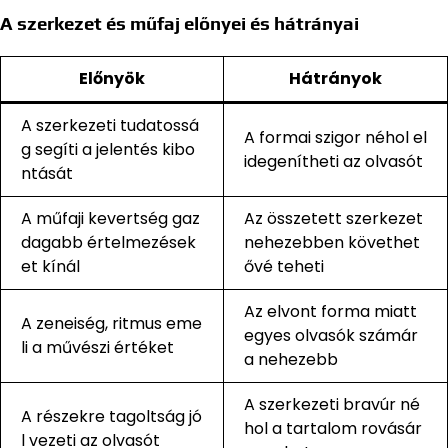
A szerkezet és műfaj előnyei és hátrányai
Előnyök
Hátrányok
A szerkezeti tudatossá
A formai szigor néhol el
g segíti a jelentés kibo
idegenítheti az olvasót
ntását
A műfaji kevertség gaz
Az összetett szerkezet
dagabb értelmezések
nehezebben követhet
et kínál
ővé teheti
Az elvont forma miatt
A zeneiség, ritmus eme
egyes olvasók számár
li a művészi értéket
a nehezebb
A szerkezeti bravúr né
A részekre tagoltság jó
hol a tartalom rovásár
l vezeti az olvasót