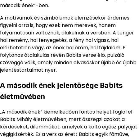
második ének”-ben.
A motívumok és szimbólumok elemzésekor érdemes
figyelni arra is, hogy ezek nem merevek, hanem
folyamatosan változnak, alakulnak a versben. A tenger
hol remény, hol fenyegetés, a fény hol vigasz, hol
elérhetetlen vágy, az ének hol öröm, hol fájdalom. E
folytonos átalakulás révén Babits verse élő, pulzáló
szöveggé válik, amely minden olvasáskor újabb és újabb
jelentéstartalmat nyer.
A második ének jelentősége Babits
életművében
„A második ének” kiemelkedően fontos helyet foglal el
Babits Mihály életművében, mert összegzi azokat a
kérdéseket, dilemmákat, amelyek a költő egész pályáját
végigkísérték. Ez a vers az érett Babits egyik főműve,