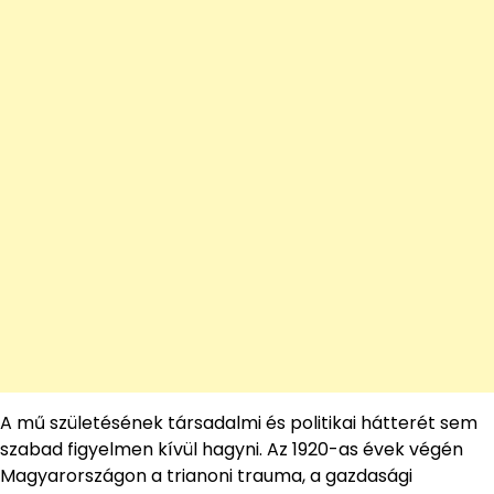
A mű születésének társadalmi és politikai hátterét sem
szabad figyelmen kívül hagyni. Az 1920-as évek végén
Magyarországon a trianoni trauma, a gazdasági