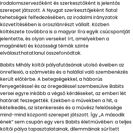
irodalomszervezőként és szerkesztőként is jelentős
szerepet játszott. A Nyugat szerkesztőjeként fiatal
tehetségek felfedezésében, az irodalmi irányzatok
közvetítésében is oroszlánrészt vállalt. Közben
költészete továbbra is a magyar líra egyik csúcspontját
jelentette, és olyan verseket írt, amelyekben a
magánéleti és közösségi témák szinte
elválaszthatatlanul összefonódtak.
Babits Mihály költői pályafutásának utolsó éveiben az
önreflexió, a számvetés és a halállal való szembenézés
került előtérbe. A betegségekkel, a háborús
fenyegetéssel és az öregedéssel szembesülve Babits
versei egyre inkább a végső kérdéseket, az emberi lét
határait feszegették. Ezekben a művekben a hit, a
kételkedés, az istenkeresés és a művész felelőssége
mind-mind központi szerepet játszott. Így „A második
ének” sem csupán egy vers Babits életművében: a teljes
költői pálya tapasztalatainak, dilemmáinak sűrített