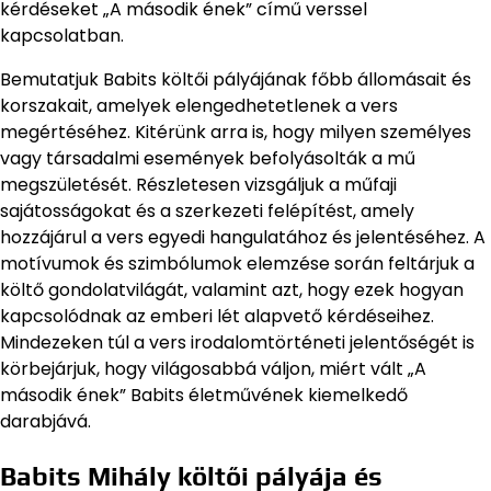
kérdéseket „A második ének” című verssel
kapcsolatban.
Bemutatjuk Babits költői pályájának főbb állomásait és
korszakait, amelyek elengedhetetlenek a vers
megértéséhez. Kitérünk arra is, hogy milyen személyes
vagy társadalmi események befolyásolták a mű
megszületését. Részletesen vizsgáljuk a műfaji
sajátosságokat és a szerkezeti felépítést, amely
hozzájárul a vers egyedi hangulatához és jelentéséhez. A
motívumok és szimbólumok elemzése során feltárjuk a
költő gondolatvilágát, valamint azt, hogy ezek hogyan
kapcsolódnak az emberi lét alapvető kérdéseihez.
Mindezeken túl a vers irodalomtörténeti jelentőségét is
körbejárjuk, hogy világosabbá váljon, miért vált „A
második ének” Babits életművének kiemelkedő
darabjává.
Babits Mihály költői pályája és