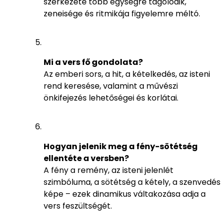
szerkezete több egységre tagolódik,
zeneisége és ritmikája figyelemre méltó.
Mi a vers fő gondolata?
Az emberi sors, a hit, a kételkedés, az isteni
rend keresése, valamint a művészi
önkifejezés lehetőségei és korlátai.
Hogyan jelenik meg a fény-sötétség
ellentéte a versben?
A fény a remény, az isteni jelenlét
szimbóluma, a sötétség a kétely, a szenvedés
képe – ezek dinamikus váltakozása adja a
vers feszültségét.