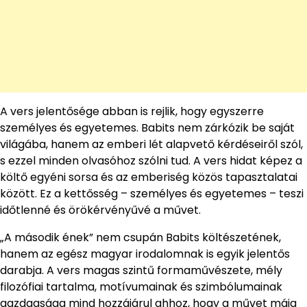
A vers jelentősége abban is rejlik, hogy egyszerre
személyes és egyetemes. Babits nem zárkózik be saját
világába, hanem az emberi lét alapvető kérdéseiről szól,
s ezzel minden olvasóhoz szólni tud. A vers hidat képez a
költő egyéni sorsa és az emberiség közös tapasztalatai
között. Ez a kettősség – személyes és egyetemes – teszi
időtlenné és örökérvényűvé a művet.
„A második ének” nem csupán Babits költészetének,
hanem az egész magyar irodalomnak is egyik jelentős
darabja. A vers magas szintű formaművészete, mély
filozófiai tartalma, motívumainak és szimbólumainak
gazdagsága mind hozzájárul ahhoz, hogy a művet máig