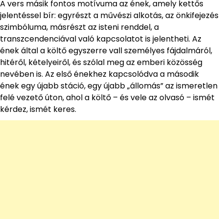
A vers másik fontos motívuma az ének, amely kettős
jelentéssel bír: egyrészt a művészi alkotás, az önkifejezés
szimbóluma, másrészt az isteni renddel, a
transzcendenciával való kapcsolatot is jelentheti. Az
ének által a költő egyszerre vall személyes fájdalmáról,
hitéről, kételyeiről, és szólal meg az emberi közösség
nevében is. Az első énekhez kapcsolódva a második
ének egy újabb stáció, egy újabb „állomás” az ismeretlen
felé vezető úton, ahol a költő – és vele az olvasó – ismét
kérdez, ismét keres.