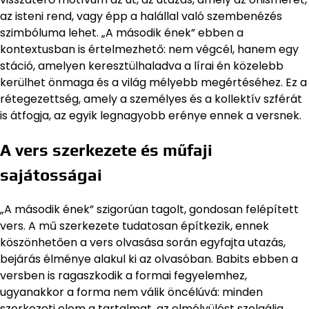
az isteni rend, vagy épp a halállal való szembenézés
szimbóluma lehet. „A második ének” ebben a
kontextusban is értelmezhető: nem végcél, hanem egy
stáció, amelyen keresztülhaladva a lírai én közelebb
kerülhet önmaga és a világ mélyebb megértéséhez. Ez a
rétegezettség, amely a személyes és a kollektív szférát
is átfogja, az egyik legnagyobb erénye ennek a versnek.
A vers szerkezete és műfaji
sajátosságai
„A második ének” szigorúan tagolt, gondosan felépített
vers. A mű szerkezete tudatosan építkezik, ennek
köszönhetően a vers olvasása során egyfajta utazás,
bejárás élménye alakul ki az olvasóban. Babits ebben a
versben is ragaszkodik a formai fegyelemhez,
ugyanakkor a forma nem válik öncélúvá: minden
szerkezeti elem a tartalmat, az elmélyülést szolgálja.