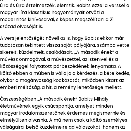
újra és újra értelmezzék, elemzik. Babits ezzel a verssel a
magyar líra klasszikus hagyományait ötvözi a
modernitás kihívásaival, s képes megszólítani a 21.
század olvasóját is.
A vers jelentőségét növeli az is, hogy Babits ekkor már
tudatosan tekintett vissza saját pályájára, számba vette
sikereit, küzdelmeit, csalódásait. „A második ének” a
művész önmagával, a művészettel, az istenivel és a
közösséggel folytatott párbeszédének lenyomata. A
költő ebben a műben is vállalja a kérdezés, a kételkedés,
olykor a magányosság kockázatát, miközben kitart az
emberi méltóság, a hit, a remény lehetősége mellett.
Összességében „A második ének” Babits Mihály
életművének egyik csúcspontja, amelyet minden
magyar irodalomszeretőnek érdemes megismernie és
elmélyülten olvasnia. A mű nem csak a költő személyes
válságaira, belső küzdelmeire ad válaszokat, hanem az