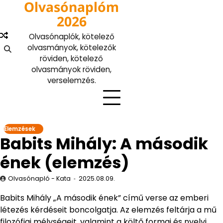
Olvasónaplóm
Skip
to
2026
content
Olvasónaplók, kötelező
olvasmányok, kötelezők
röviden, kötelező
olvasmányok röviden,
verselemzés.
Elemzések
Babits Mihály: A második
ének (elemzés)
Olvasónapló - Kata
2025.08.09.
Babits Mihály „A második ének” című verse az emberi
létezés kérdéseit boncolgatja. Az elemzés feltárja a mű
filozófiai mélységeit, valamint a költő formai és nyelvi