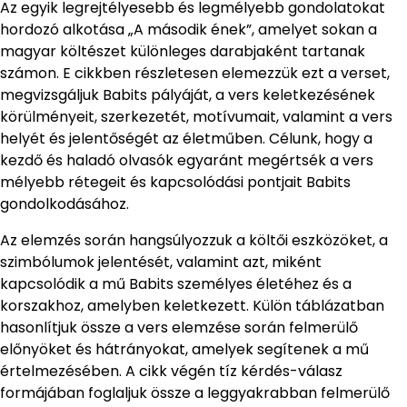
Az egyik legrejtélyesebb és legmélyebb gondolatokat
hordozó alkotása „A második ének”, amelyet sokan a
magyar költészet különleges darabjaként tartanak
számon. E cikkben részletesen elemezzük ezt a verset,
megvizsgáljuk Babits pályáját, a vers keletkezésének
körülményeit, szerkezetét, motívumait, valamint a vers
helyét és jelentőségét az életműben. Célunk, hogy a
kezdő és haladó olvasók egyaránt megértsék a vers
mélyebb rétegeit és kapcsolódási pontjait Babits
gondolkodásához.
Az elemzés során hangsúlyozzuk a költői eszközöket, a
szimbólumok jelentését, valamint azt, miként
kapcsolódik a mű Babits személyes életéhez és a
korszakhoz, amelyben keletkezett. Külön táblázatban
hasonlítjuk össze a vers elemzése során felmerülő
előnyöket és hátrányokat, amelyek segítenek a mű
értelmezésében. A cikk végén tíz kérdés-válasz
formájában foglaljuk össze a leggyakrabban felmerülő