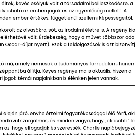
ltek, kevés esélyük volt a társadalmi beilleszkedésre, a
 olvasható az emberi jogok és az egyenlőség mellett. A
inden ember értékes, függetlenül szellemi képességeitől.
korolt az olvasókra, sőt, az irodalmi életre is. A regény k
r elérhetővé vált. Érdekesség, hogy a művet többször ada
n Oscar-díjat nyert). Ezek a feldolgozások is azt bizonyítj
tó mű, amely nemcsak a tudományos forradalom, hanem
zéppontba állítja. Keyes regénye ma is aktuális, hiszen a
i jogok témái napjainkban is élénken jelen vannak.
n
elején járó, enyhe értelmi fogyatékossággal élő férfi, aki
rendkívül szorgalmas, és minden vágya, hogy „okosabb” l
 az, hogy elfogadják és szeressék. Charlie naplóbejegyzé