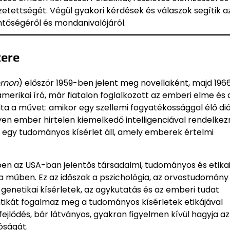
etettségét. Végül gyakori kérdések és válaszok segítik a
entőségéről és mondanivalójáról.
tere
ernon
) először 1959-ben jelent meg novellaként, majd 19
amerikai író, már fiatalon foglalkozott az emberi elme és 
rálta a művet: amikor egy szellemi fogyatékossággal élő di
lyen ember hirtelen kiemelkedő intelligenciával rendelkezn
 egy tudományos kísérlet áll, amely emberek értelmi
en az USA-ban jelentős társadalmi, tudományos és etika
 a műben. Ez az időszak a pszichológia, az orvostudomány
enetikai kísérletek, az agykutatás és az emberi tudat
itikát fogalmaz meg a tudományos kísérletek etikájával
jlődés, bár látványos, gyakran figyelmen kívül hagyja az
óságát.