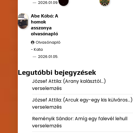
2026.01.09.
Abe Kóbó: A
homok
asszonya
olvasónapló
Olvasónapló
- Kata
2026.01.05.
Legutóbbi bejegyzések
József Attila: (Arany kalásztól…)
verselemzés
József Attila: (Arcuk egy-egy kis külváros…)
verselemzés
Reményik Sándor: Amíg egy falevél lehull
verselemzés