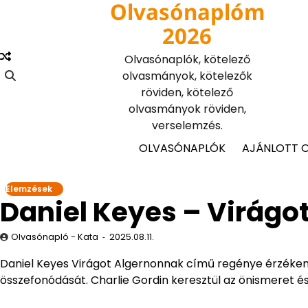
Olvasónaplóm
Skip
to
2026
content
Olvasónaplók, kötelező
olvasmányok, kötelezők
röviden, kötelező
olvasmányok röviden,
verselemzés.
OLVASÓNAPLÓK
AJÁNLOTT 
Elemzések
Daniel Keyes – Virágo
Olvasónapló - Kata
2025.08.11.
Daniel Keyes Virágot Algernonnak című regénye érzékeny
összefonódását. Charlie Gordin keresztül az önismeret é