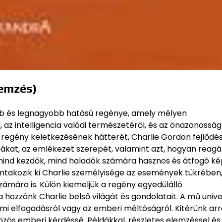
lemzés)
bb és legnagyobb hatású regénye, amely mélyen
 az intelligencia valódi természetéről, és az önazonosság
 regény keletkezésének hátterét, Charlie Gordon fejlődé
mmákat, az emlékezet szerepét, valamint azt, hogyan reagá
y mind kezdők, mind haladók számára hasznos és átfogó k
ntakozik ki Charlie személyisége az események tükrében,
zámára is. Külön kiemeljük a regény egyedülálló
hozzánk Charlie belső világát és gondolatait. A mű unive
lmi elfogadásról vagy az emberi méltóságról. Kitérünk arra
özös emberi kérdéssé. Példákkal, részletes elemzéssel és