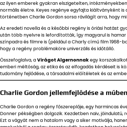
az ilyen emberek gyakran elszigetelten, intézményekben é
normális életre. Keyes regénye egyfajta kiáltványként is
történetben Charlie Gordon sorsa rávilágít arra, hogy m
Az eredeti novella és a későbbi regény is óriási hatást gya
után több nyelvre is lefordították, így magyarul is hama
színpadra és filmre is (például a Charly című film 1968-ba
hogy a regény problémaköre univerzális és időtálló.
Összefoglalva, a
Virágot Algernonnak
egy korszakalko
emberi méltóság, az etika és az elfogadás kérdéseit is kö
tudomány fejlődése, a társadalmi előítéletek és az ember
Charlie Gordon jellemfejlődése a műbe
Charlie Gordon a regény főszereplője, egy harmincas évei 
Donner pékségben dolgozik. Kezdetben naiv, jóindulatú, 
Ezt a vágyát nem a hatalom vagy a siker motiválja, hanem