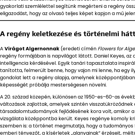
gyakorlati szemlélettel segítünk megérteni a regény össz
eligazodást, hogy az olvasó teljes képet kapjon a mű jel
A regény keletkezése és történelmi hát
A
Virágot Algernonnak
(eredeti címén
Flowers for Alg
regény formájában is napvilágot látott. Daniel Keyes, az 
intelligencia kérdésével. Egyik tanári tapasztalata inspi
tanította, felmerült benne, hogy vajon mi lenne, ha egy i
gondolat lett a regény alapja, amelynek középpontjában
képességét próbálja mesterségesen növelni.
A 20. század közepén, különösen az 1950-es–60-as évekb
változások zajlottak, amelyek szintén visszatükröződnek
társadalomtudományok fejlődésének kora volt, amikor a g
vizsgálata középpontba került. Keyes regénye komoly kr
szemben is: a történet megmutatja, hogy a tudományos fe
emberi tényezőt, a kísérletek „alanyainak” érzéseit, mélt