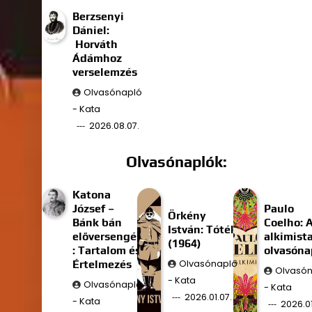
Berzsenyi
Dániel:
Horváth
Ádámhoz
verselemzés
Olvasónapló
- Kata
2026.08.07.
Olvasónaplók:
Katona
József –
Paulo
Örkény
Bánk bán
Coelho: 
István: Tóték
előversengés
alkimist
(1964)
: Tartalom és
olvasóna
Értelmezés
Olvasónapló
Olvasó
- Kata
Olvasónapló
- Kata
2026.01.07.
- Kata
2026.01