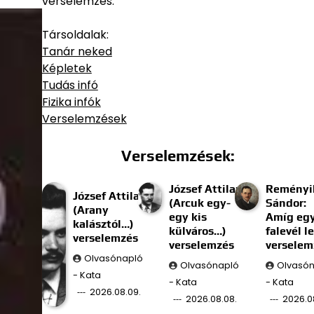
verselemzés.
Társoldalak:
Tanár neked
Képletek
Tudás infó
Fizika infók
Verselemzések
Verselemzések:
József Attila:
Reményi
József Attila:
(Arcuk egy-
Sándor:
(Arany
egy kis
Amíg eg
kalásztól…)
külváros…)
falevél l
verselemzés
verselemzés
verselem
Olvasónapló
Olvasónapló
Olvasó
- Kata
- Kata
- Kata
2026.08.09.
2026.08.08.
2026.0