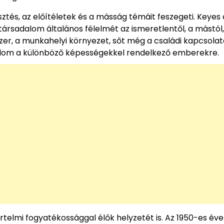
tés, az előítéletek és a másság témáit feszegeti. Keyes 
ársadalom általános félelmét az ismeretlentől, a mástól,
zer, a munkahelyi környezet, sőt még a családi kapcsolat
alom a különböző képességekkel rendelkező emberekre.
telmi fogyatékossággal élők helyzetét is. Az 1950-es év