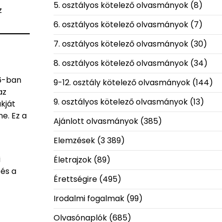
5. osztályos kötelező olvasmányok
(8)
z
6. osztályos kötelező olvasmányok
(7)
7. osztályos kötelező olvasmányok
(30)
8. osztályos kötelező olvasmányok
(34)
66-ban
9-12. osztály kötelező olvasmányok
(144)
az
9. osztályos kötelező olvasmányok
(13)
ákját
e. Ez a
Ajánlott olvasmányok
(385)
Elemzések
(3 389)
i
Életrajzok
(89)
 és a
Érettségire
(495)
Irodalmi fogalmak
(99)
Olvasónaplók
(685)