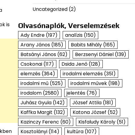
Uncategorized
(2)
a
ok is
Olvasónaplók, Verselemzések
Ady Endre
(197)
analízis
(150)
Arany János
(185)
Babits Mihály
(165)
Batsányi János
(62)
Berzsenyi Dániel
(139)
Csokonai
(117)
Dsida Jenő
(128)
elemzés
(364)
irodalmi elemzés
(351)
irodalmi mű
(525)
irodalmi művek
(198)
irodalom
(2580)
jelentés
(76)
Juhász Gyula
(142)
József Attila
(181)
Kaffka Margit
(132)
Katona József
(52)
Kazinczy Ferenc
(60)
Kisfaludy Károly
(51)
ekben
Kosztolányi
(114)
kultúra
(107)