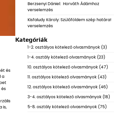
Berzsenyi Dániel: Horváth Ádámhoz
verselemzés
Kisfaludy Károly: Szülőföldem szép határa!
verselemzés
Kategóriák
1-2. osztályos kötelező olvasmányok
(3)
1-4. osztály kötelező olvasmányok
(23)
10. osztályos kötelező olvasmányok
(47)
sét és
l a
11. osztályos kötelező olvasmányok
(43)
épet
12. osztályos kötelező olvasmányok
(46)
 és
3-4. osztályos kötelező olvasmányok
(18)
rzális
5-8. osztály kötelező olvasmányok
(75)
 is,