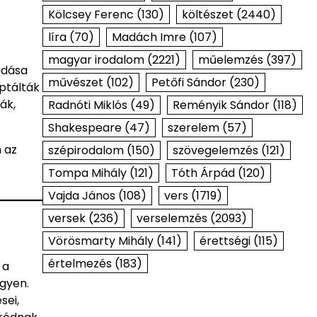
Kölcsey Ferenc
(130)
költészet
(2440)
líra
(70)
Madách Imre
(107)
magyar irodalom
(2221)
műelemzés
(397)
iadása
művészet
(102)
Petőfi Sándor
(230)
ptálták
ák,
Radnóti Miklós
(49)
Reményik Sándor
(118)
Shakespeare
(47)
szerelem
(57)
 az
szépirodalom
(150)
szövegelemzés
(121)
Tompa Mihály
(121)
Tóth Árpád
(120)
Vajda János
(108)
vers
(1719)
versek
(236)
verselemzés
(2093)
Vörösmarty Mihály
(141)
érettségi
(115)
értelmezés
(183)
 a
egyen.
sei,