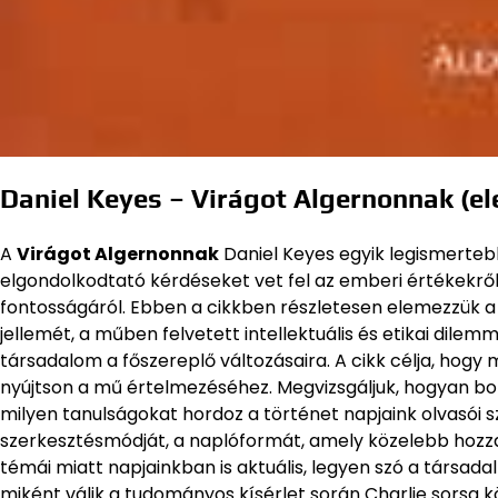
Daniel Keyes – Virágot Algernonnak (e
A
Virágot Algernonnak
Daniel Keyes egyik legismerte
elgondolkodtató kérdéseket vet fel az emberi értékekről,
fontosságáról. Ebben a cikkben részletesen elemezzük a
jellemét, a műben felvetett intellektuális és etikai dile
társadalom a főszereplő változásaira. A cikk célja, hog
nyújtson a mű értelmezéséhez. Megvizsgáljuk, hogyan bo
milyen tanulságokat hordoz a történet napjaink olvasói s
szerkesztésmódját, a naplóformát, amely közelebb hozza 
témái miatt napjainkban is aktuális, legyen szó a társada
miként válik a tudományos kísérlet során Charlie sorsa k