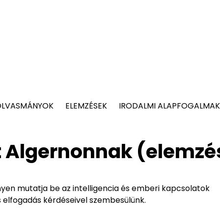
OLVASMÁNYOK
ELEMZÉSEK
IRODALMI ALAPFOGALMAK
t Algernonnak (elemzé
en mutatja be az intelligencia és emberi kapcsolatok
s elfogadás kérdéseivel szembesülünk.