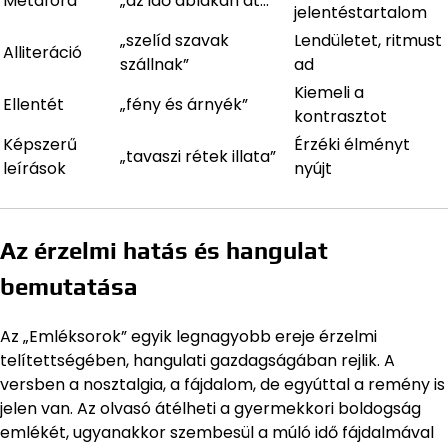
Metafora
„az idő ablakán át…”
jelentéstartalom
„szelíd szavak
Lendületet, ritmust
Alliteráció
szállnak”
ad
Kiemeli a
Ellentét
„fény és árnyék”
kontrasztot
Képszerű
Érzéki élményt
„tavaszi rétek illata”
leírások
nyújt
Az érzelmi hatás és hangulat
bemutatása
Az „Emléksorok” egyik legnagyobb ereje érzelmi
telítettségében, hangulati gazdagságában rejlik. A
versben a nosztalgia, a fájdalom, de egyúttal a remény is
jelen van. Az olvasó átélheti a gyermekkori boldogság
emlékét, ugyanakkor szembesül a múló idő fájdalmával