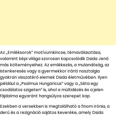
Az „Emléksorok” motívumkincse, témaválasztása,
valamint képi világa szorosan kapcsolódik Dsida Jenő
más költeményeihez. Az emlékezés, a mulandóság, az
istenkeresés vagy a gyermekkor iránti nosztalgia
gyakran visszatérő elemek Dsida életművében. Ilyen
például a „Psalmus Hungaricus” vagy a „Séta egy
csodálatos szigeten” is, ahol a múltidézés és a jelen
fájdalma egyaránt hangsúlyos szerepet kap.
Ezekben a versekben is megtalálható a finom irónia, a
derű és a rezignáció sajátos keveréke, amely Dsida