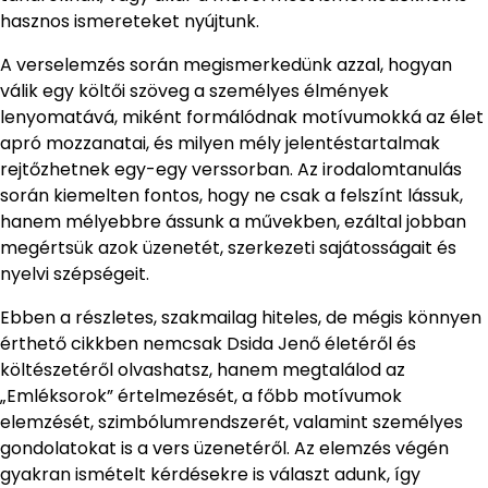
hasznos ismereteket nyújtunk.
A verselemzés során megismerkedünk azzal, hogyan
válik egy költői szöveg a személyes élmények
lenyomatává, miként formálódnak motívumokká az élet
apró mozzanatai, és milyen mély jelentéstartalmak
rejtőzhetnek egy-egy verssorban. Az irodalomtanulás
során kiemelten fontos, hogy ne csak a felszínt lássuk,
hanem mélyebbre ássunk a művekben, ezáltal jobban
megértsük azok üzenetét, szerkezeti sajátosságait és
nyelvi szépségeit.
Ebben a részletes, szakmailag hiteles, de mégis könnyen
érthető cikkben nemcsak Dsida Jenő életéről és
költészetéről olvashatsz, hanem megtalálod az
„Emléksorok” értelmezését, a főbb motívumok
elemzését, szimbólumrendszerét, valamint személyes
gondolatokat is a vers üzenetéről. Az elemzés végén
gyakran ismételt kérdésekre is választ adunk, így