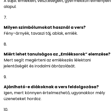
A saját emlékein, veszteségein, gyermekkori élményein
alapul.
Milyen szimbólumokat használ a vers?
Fény–árnyék, tavaszi táj, ablak, emlék.
Miért lehet tanulságos az „Emléksorok” elemzése?
Mert segít megérteni az emlékezés lélektani
jelentőségét és irodalmi ábrázolását.
Ajánlható-e diákoknak a vers feldolgozása?
Igen, mert könnyen értelmezhető, ugyanakkor mély
üzeneteket hordoz.