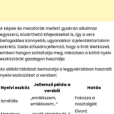
A képek és metaforák mellett gyakran alkalmaz
egyszerű, közérthető kifejezéseket is, így a vers
befogadása könnyebb, ugyanakkor a jelentéstartalom
sokrétű. Dsida stílusára jellemző, hogy a lírát életközeli,
emberi hangon szólaltatja meg, miközben a költői nyelv
eszköztárát gazdagon használja.
Az alábbi táblázat bemutatja a leggyakrabban használt
nyelvi eszközöket a versben:
Jellemző példa a
Nyelvi eszköz
Hatás
versből
„emlékszem,
Fokozza a
Ismétlés
emlékszem…”
nosztalgiát
Elvont