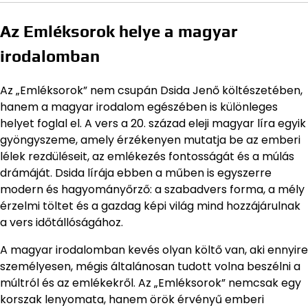
Az Emléksorok helye a magyar
irodalomban
Az „Emléksorok” nem csupán Dsida Jenő költészetében,
hanem a magyar irodalom egészében is különleges
helyet foglal el. A vers a 20. század eleji magyar líra egyik
gyöngyszeme, amely érzékenyen mutatja be az emberi
lélek rezdüléseit, az emlékezés fontosságát és a múlás
drámáját. Dsida lírája ebben a műben is egyszerre
modern és hagyományőrző: a szabadvers forma, a mély
érzelmi töltet és a gazdag képi világ mind hozzájárulnak
a vers időtállóságához.
A magyar irodalomban kevés olyan költő van, aki ennyire
személyesen, mégis általánosan tudott volna beszélni a
múltról és az emlékekről. Az „Emléksorok” nemcsak egy
korszak lenyomata, hanem örök érvényű emberi