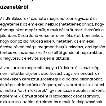
üzenetéről
Az „Emléksorok” üzenete megrendítően egyszerű és
egyetemes: az emlékek nélkülözhetetlenek ahhoz, hogy
önmagunkat megértsük, a múltból erőt meríthessünk a
jelenben. Dsida Jenő verse arra emlékeztet bennünket,
hogy bár az idő múlása elkerülhetetlen, az emlékek
őrzése révén mégis megmenthetjük mindazt, ami igazán
fontos volt számunkra. Ez a költői gondolat napjainkban,
a felgyorsult életvitel idején is aktuális.
A vers arra is megtanít, hogy a fájdalom és veszteség
nem feltétlenül jelent elzárkózást vagy lemondást: az
emlékeken keresztül újraélhetjük a boldog pillanatokat,
és képesek lehetünk elfogadni, sőt, szeretettel tekinteni
a múltra. Az „Emléksorok” így nemcsak irodalmi műként,
hanem lelki útmutatóként is szolgálhat azok számára,
akik keresik az élet értelmét és a múlt feldolgozásának