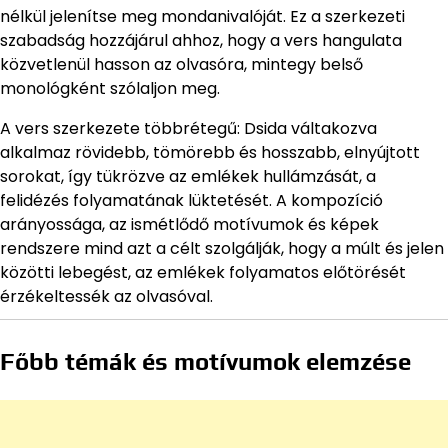
nélkül jelenítse meg mondanivalóját. Ez a szerkezeti
szabadság hozzájárul ahhoz, hogy a vers hangulata
közvetlenül hasson az olvasóra, mintegy belső
monológként szólaljon meg.
A vers szerkezete többrétegű: Dsida váltakozva
alkalmaz rövidebb, tömörebb és hosszabb, elnyújtott
sorokat, így tükrözve az emlékek hullámzását, a
felidézés folyamatának lüktetését. A kompozíció
arányossága, az ismétlődő motívumok és képek
rendszere mind azt a célt szolgálják, hogy a múlt és jelen
közötti lebegést, az emlékek folyamatos előtörését
érzékeltessék az olvasóval.
Főbb témák és motívumok elemzése