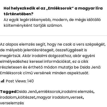
Hol helyezkedik el az „Emléksorok” a magyar líra
történetében?
Az egyik legérzékenyebb, modern, de mégis időtálló
költeményként tartják számon.
Az alapos elemzés segít, hogy ne csak a vers szépségét,
de mélyebb jelentésrétegeit, összefüggéseit is
megértsük. Akár irodalmi dolgozathoz, akár egyéni
elmélyedéshez keresel információkat, ez a cikk
részletesen és érthető módon mutatja be Dsida Jenő:
Emléksorok című versének minden aspektusát.
Post Views:
140
Tagged
Dsida Jenő
,
emléksorok
,
irodalmi elemzés
,
irodalom
,
költészet
,
magyar irodalom
,
versek
,
verselemzés