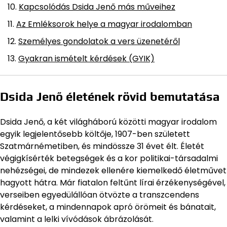
Kapcsolódás Dsida Jenő más műveihez
Az Emléksorok helye a magyar irodalomban
Személyes gondolatok a vers üzenetéről
Gyakran ismételt kérdések (GYIK)
Dsida Jenő életének rövid bemutatása
Dsida Jenő, a két világháború közötti magyar irodalom
egyik legjelentősebb költője, 1907-ben született
Szatmárnémetiben, és mindössze 31 évet élt. Életét
végigkísérték betegségek és a kor politikai-társadalmi
nehézségei, de mindezek ellenére kiemelkedő életművet
hagyott hátra. Már fiatalon feltűnt lírai érzékenységével,
verseiben egyedülállóan ötvözte a transzcendens
kérdéseket, a mindennapok apró örömeit és bánatait,
valamint a lelki vívódások ábrázolását.