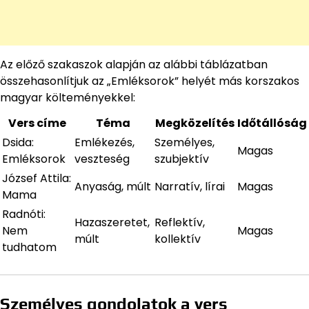
Az előző szakaszok alapján az alábbi táblázatban
összehasonlítjuk az „Emléksorok” helyét más korszakos
magyar költeményekkel:
Vers címe
Téma
Megközelítés
Időtállóság
Dsida:
Emlékezés,
Személyes,
Magas
Emléksorok
veszteség
szubjektív
József Attila:
Anyaság, múlt
Narratív, lírai
Magas
Mama
Radnóti:
Hazaszeretet,
Reflektív,
Nem
Magas
múlt
kollektív
tudhatom
Személyes gondolatok a vers