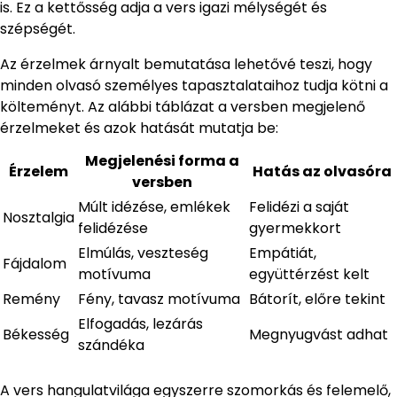
is. Ez a kettősség adja a vers igazi mélységét és
szépségét.
Az érzelmek árnyalt bemutatása lehetővé teszi, hogy
minden olvasó személyes tapasztalataihoz tudja kötni a
költeményt. Az alábbi táblázat a versben megjelenő
érzelmeket és azok hatását mutatja be:
Megjelenési forma a
Érzelem
Hatás az olvasóra
versben
Múlt idézése, emlékek
Felidézi a saját
Nosztalgia
felidézése
gyermekkort
Elmúlás, veszteség
Empátiát,
Fájdalom
motívuma
együttérzést kelt
Remény
Fény, tavasz motívuma
Bátorít, előre tekint
Elfogadás, lezárás
Békesség
Megnyugvást adhat
szándéka
A vers hangulatvilága egyszerre szomorkás és felemelő,