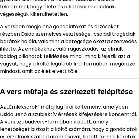
félelemmel, hogy élete és alkotásai múlandóak,
végességük kikerülhetetlen.
A versben megjelenő gondolatokat és érzéseket
részben Dsida személyes veszteségei, családi tragédiák,
barátok halála, valamint a betegsége okozta szenvedés
ihlette. Az emlékekhez való ragaszkodás, az elmúlt
boldog pillanatok felidézése mind-mind kifejezik azt a
vágyat, hogy a költő legalább lírai formában megőrizze
mindazt, amit az élet elvett tőle.
A vers műfaja és szerkezeti felépítése
Az „Emléksorok” műfajilag lírai költemény, amelyben
Dsida Jenő a szubjektív érzések kifejezésére koncentrál.
A vers szabadvers-formában íródott, amely
lehetőséget biztosít a költő számára, hogy a gondolatok
és érzelmek szabad áramlásával, kötött formai keretek