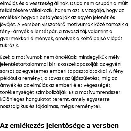
elmúlás és a veszteség állnak. Dsida nem csupán a múlt
felidézésére vállalkozik, hanem azt is vizsgálja, hogy az
emlékek hogyan befolyásolják az egyén jelenét és
jövőjét. A versben visszatérő motívumok közé tartozik a
fény–árnyék ellentétpár, a tavaszi táj, valamint a
gyermekkori élmények, amelyek a költő belső világát
tükrözik.
Ezek a motívumok nem öncélúak: mindegyikük mély
jelentéstartalommal bír, s összekapcsolják az egyéni
sorsot az egyetemes emberi tapasztalatokkal. A fény
például a reményt, a tavasz az újjászületést, míg az
árnyék és az elmúlás az emberi élet végességét,
törékenységét szimbolizálják. Ez a motívumrendszer
különleges hangulatot teremt, amely egyszerre
nosztalgikus és fájdalmas, mégis reményteli.
Az emlékezés jelentősége a versben