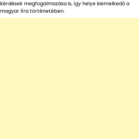
kérdések megfogalmazása is, így helye kiemelkedő a
magyar líra történetében.