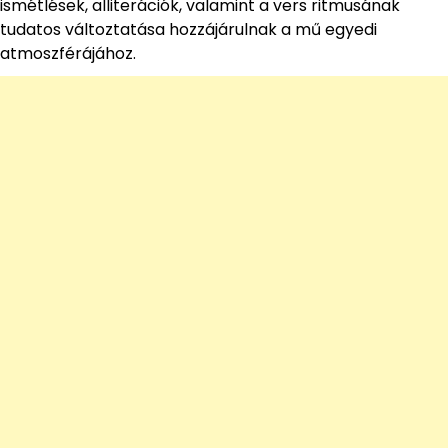
ismétlések, alliterációk, valamint a vers ritmusának
tudatos változtatása hozzájárulnak a mű egyedi
atmoszférájához.