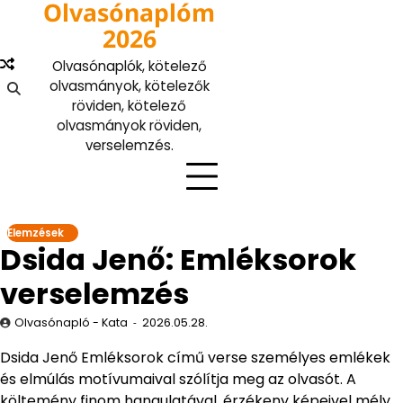
Olvasónaplóm
Skip
to
2026
content
Olvasónaplók, kötelező
olvasmányok, kötelezők
röviden, kötelező
olvasmányok röviden,
verselemzés.
Elemzések
Dsida Jenő: Emléksorok
verselemzés
Olvasónapló - Kata
2026.05.28.
Dsida Jenő Emléksorok című verse személyes emlékek
és elmúlás motívumaival szólítja meg az olvasót. A
költemény finom hangulatával, érzékeny képeivel mély