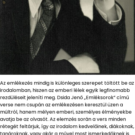
Az emlékezés mindig is különleges szerepet töltött be az
irodalomban, hiszen az emberi lélek egyik legfinomabb
rezdüléseit jeleníti meg. Dsida Jenő „Emléksorok” című
verse nem csupán az emlékezésen keresztül üzen a
múltról, hanem mélyen emberi, személyes élményekbe
avatja be az olvasót. Az elemzés során a vers minden
rétegét feltárjuk, így az irodalom kedvelőinek, diákoknak,
tanároknak, vagy akár a művel most ismerkedőknek is