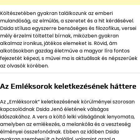
Költészetében gyakran találkozunk az emberi
mulandóság, az elmúlás, a szeretet és a hit kérdésével.
Dsida stílusa egyszerre bensőséges és filozofikus, versei
mély érzelmi töltettel bírnak, miközben gyakran
alkalmaz ironikus, játékos elemeket is. Rövid, ám
alkotásokban gazdag életműve a magyar líra fontos
fejezetét képezi, s művei ma is aktuálisak és népszerűek
az olvasók körében.
Az Emléksorok keletkezésének háttere
Az „Emléksorok” keletkezésének körülményei szorosan
kapcsolódnak Dsida Jenő életének válságos
időszakához. A vers a költő lelki válságának lenyomata,
amelyben az emlékezés, a melankólia és a veszteség
élményei összefonódnak. Ebben az időben Dsida
gyakran szembesült a halállal, valamint azzal a