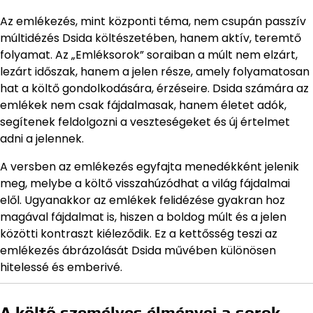
Az emlékezés, mint központi téma, nem csupán passzív
múltidézés Dsida költészetében, hanem aktív, teremtő
folyamat. Az „Emléksorok” soraiban a múlt nem elzárt,
lezárt időszak, hanem a jelen része, amely folyamatosan
hat a költő gondolkodására, érzéseire. Dsida számára az
emlékek nem csak fájdalmasak, hanem életet adók,
segítenek feldolgozni a veszteségeket és új értelmet
adni a jelennek.
A versben az emlékezés egyfajta menedékként jelenik
meg, melybe a költő visszahúzódhat a világ fájdalmai
elől. Ugyanakkor az emlékek felidézése gyakran hoz
magával fájdalmat is, hiszen a boldog múlt és a jelen
közötti kontraszt kiéleződik. Ez a kettősség teszi az
emlékezés ábrázolását Dsida művében különösen
hitelessé és emberivé.
A költő személyes élményei a sorok