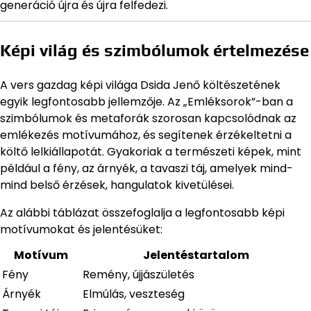
generáció újra és újra felfedezi.
Képi világ és szimbólumok értelmezése
A vers gazdag képi világa Dsida Jenő költészetének
egyik legfontosabb jellemzője. Az „Emléksorok”-ban a
szimbólumok és metaforák szorosan kapcsolódnak az
emlékezés motívumához, és segítenek érzékeltetni a
költő lelkiállapotát. Gyakoriak a természeti képek, mint
például a fény, az árnyék, a tavaszi táj, amelyek mind-
mind belső érzések, hangulatok kivetülései.
Az alábbi táblázat összefoglalja a legfontosabb képi
motívumokat és jelentésüket:
Motívum
Jelentéstartalom
Fény
Remény, újjászületés
Árnyék
Elmúlás, veszteség