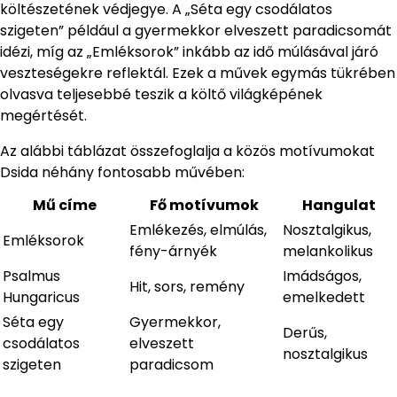
költészetének védjegye. A „Séta egy csodálatos
szigeten” például a gyermekkor elveszett paradicsomát
idézi, míg az „Emléksorok” inkább az idő múlásával járó
veszteségekre reflektál. Ezek a művek egymás tükrében
olvasva teljesebbé teszik a költő világképének
megértését.
Az alábbi táblázat összefoglalja a közös motívumokat
Dsida néhány fontosabb művében:
Mű címe
Fő motívumok
Hangulat
Emlékezés, elmúlás,
Nosztalgikus,
Emléksorok
fény-árnyék
melankolikus
Psalmus
Imádságos,
Hit, sors, remény
Hungaricus
emelkedett
Séta egy
Gyermekkor,
Derűs,
csodálatos
elveszett
nosztalgikus
szigeten
paradicsom