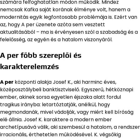
számára felfoghatatlan módon működik. Mindez
nemcsak Kafka saját korának élménye volt, hanem a
modernitás egyik legfontosabb problémája is. Ezért van
az, hogy A per üzenete azóta sem vesztett
aktualitásából – ma is érvényesen szól a szabadság és a
felelősség, az egyén és a hatalom viszonyáról.
A per főbb szereplői és
karakterelemzés
A per
központi alakja Josef K., aki harminc éves,
középosztálybeli banktisztviselő. Egyszerű, hétköznapi
ember, akinek sorsa egyetlen éjszaka alatt fordul
tragikus irányba: letartóztatják, anélkül, hogy
megmondanák, mivel vádolják, vagy miért kell bíróság
elé állnia. Josef K. karaktere a modern ember
archetípusává válik, aki szembesül a hatalom, a rendszer
irracionális, érthetetlen működésével. K. végsőkig