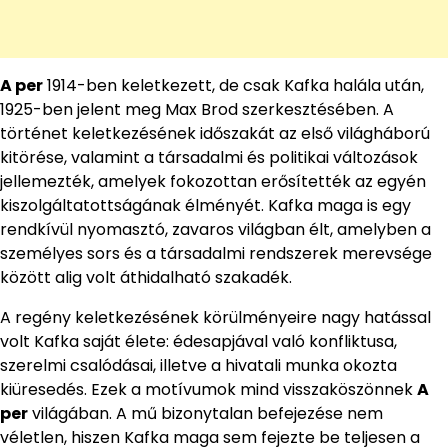
A per
1914-ben keletkezett, de csak Kafka halála után,
1925-ben jelent meg Max Brod szerkesztésében. A
történet keletkezésének időszakát az első világháború
kitörése, valamint a társadalmi és politikai változások
jellemezték, amelyek fokozottan erősítették az egyén
kiszolgáltatottságának élményét. Kafka maga is egy
rendkívül nyomasztó, zavaros világban élt, amelyben a
személyes sors és a társadalmi rendszerek merevsége
között alig volt áthidalható szakadék.
A regény keletkezésének körülményeire nagy hatással
volt Kafka saját élete: édesapjával való konfliktusa,
szerelmi csalódásai, illetve a hivatali munka okozta
kiüresedés. Ezek a motívumok mind visszaköszönnek
A
per
világában. A mű bizonytalan befejezése nem
véletlen, hiszen Kafka maga sem fejezte be teljesen a