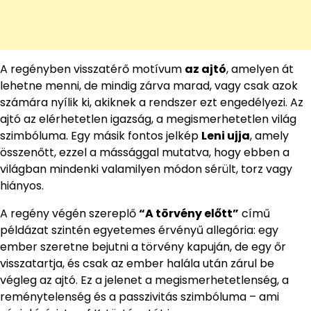
A regényben visszatérő motívum
az ajtó
, amelyen át
lehetne menni, de mindig zárva marad, vagy csak azok
számára nyílik ki, akiknek a rendszer ezt engedélyezi. Az
ajtó az elérhetetlen igazság, a megismerhetetlen világ
szimbóluma. Egy másik fontos jelkép
Leni ujja
, amely
összenőtt, ezzel a mássággal mutatva, hogy ebben a
világban mindenki valamilyen módon sérült, torz vagy
hiányos.
A regény végén szereplő
“A törvény előtt”
című
példázat szintén egyetemes érvényű allegória: egy
ember szeretne bejutni a törvény kapuján, de egy őr
visszatartja, és csak az ember halála után zárul be
végleg az ajtó. Ez a jelenet a megismerhetetlenség, a
reménytelenség és a passzivitás szimbóluma – ami