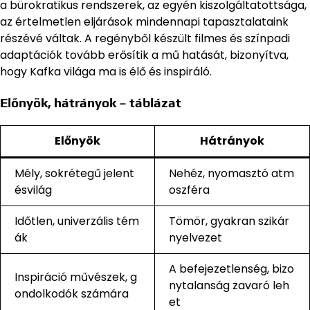
a bürokratikus rendszerek, az egyén kiszolgáltatottsága,
az értelmetlen eljárások mindennapi tapasztalataink
részévé váltak. A regényből készült filmes és színpadi
adaptációk tovább erősítik a mű hatását, bizonyítva,
hogy Kafka világa ma is élő és inspiráló.
Előnyök, hátrányok – táblázat
Előnyök
Hátrányok
Mély, sokrétegű jelent
Nehéz, nyomasztó atm
ésvilág
oszféra
Időtlen, univerzális tém
Tömör, gyakran szikár
ák
nyelvezet
A befejezetlenség, bizo
Inspiráció művészek, g
nytalanság zavaró leh
ondolkodók számára
et