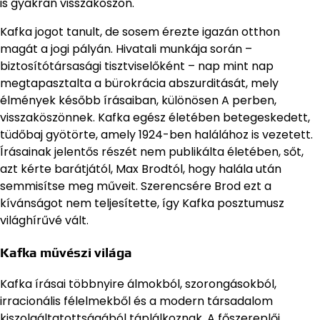
is gyakran visszaköszön.
Kafka jogot tanult, de sosem érezte igazán otthon
magát a jogi pályán. Hivatali munkája során –
biztosítótársasági tisztviselőként – nap mint nap
megtapasztalta a bürokrácia abszurditását, mely
élmények később írásaiban, különösen A perben,
visszaköszönnek. Kafka egész életében betegeskedett,
tüdőbaj gyötörte, amely 1924-ben halálához is vezetett.
Írásainak jelentős részét nem publikálta életében, sőt,
azt kérte barátjától, Max Brodtól, hogy halála után
semmisítse meg műveit. Szerencsére Brod ezt a
kívánságot nem teljesítette, így Kafka posztumusz
világhírűvé vált.
Kafka művészi világa
Kafka írásai többnyire álmokból, szorongásokból,
irracionális félelmekből és a modern társadalom
kiszolgáltatottságából táplálkoznak. A főszereplői