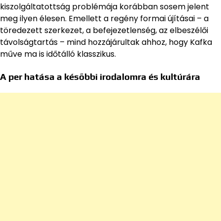
kiszolgáltatottság problémája korábban sosem jelent
meg ilyen élesen. Emellett a regény formai újításai – a
töredezett szerkezet, a befejezetlenség, az elbeszélői
távolságtartás – mind hozzájárultak ahhoz, hogy Kafka
műve ma is időtálló klasszikus.
A per hatása a későbbi irodalomra és kultúrára