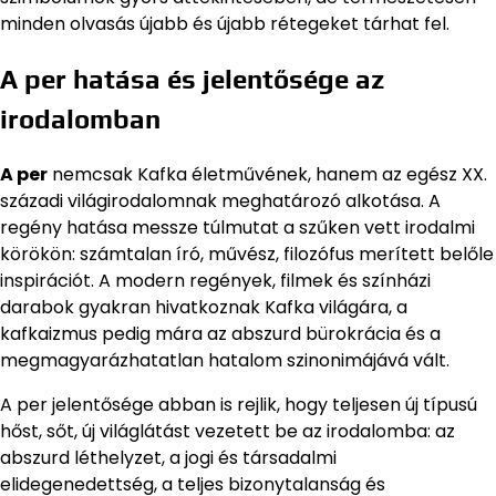
minden olvasás újabb és újabb rétegeket tárhat fel.
A per hatása és jelentősége az
irodalomban
A per
nemcsak Kafka életművének, hanem az egész XX.
századi világirodalomnak meghatározó alkotása. A
regény hatása messze túlmutat a szűken vett irodalmi
körökön: számtalan író, művész, filozófus merített belőle
inspirációt. A modern regények, filmek és színházi
darabok gyakran hivatkoznak Kafka világára, a
kafkaizmus pedig mára az abszurd bürokrácia és a
megmagyarázhatatlan hatalom szinonimájává vált.
A per jelentősége abban is rejlik, hogy teljesen új típusú
hőst, sőt, új világlátást vezetett be az irodalomba: az
abszurd léthelyzet, a jogi és társadalmi
elidegenedettség, a teljes bizonytalanság és