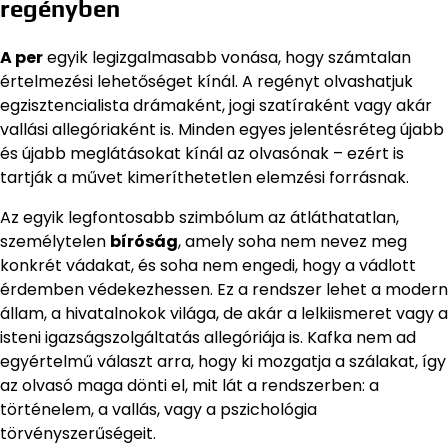
regényben
A per
egyik legizgalmasabb vonása, hogy számtalan
értelmezési lehetőséget kínál. A regényt olvashatjuk
egzisztencialista drámaként, jogi szatíraként vagy akár
vallási allegóriaként is. Minden egyes jelentésréteg újabb
és újabb meglátásokat kínál az olvasónak – ezért is
tartják a művet kimeríthetetlen elemzési forrásnak.
Az egyik legfontosabb szimbólum az átláthatatlan,
személytelen
bíróság
, amely soha nem nevez meg
konkrét vádakat, és soha nem engedi, hogy a vádlott
érdemben védekezhessen. Ez a rendszer lehet a modern
állam, a hivatalnokok világa, de akár a lelkiismeret vagy a
isteni igazságszolgáltatás allegóriája is. Kafka nem ad
egyértelmű választ arra, hogy ki mozgatja a szálakat, így
az olvasó maga dönti el, mit lát a rendszerben: a
történelem, a vallás, vagy a pszichológia
törvényszerűségeit.