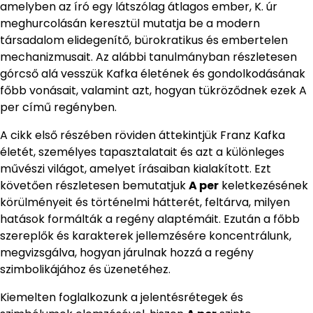
amelyben az író egy látszólag átlagos ember, K. úr
meghurcolásán keresztül mutatja be a modern
társadalom elidegenítő, bürokratikus és embertelen
mechanizmusait. Az alábbi tanulmányban részletesen
górcső alá vesszük Kafka életének és gondolkodásának
főbb vonásait, valamint azt, hogyan tükröződnek ezek A
per című regényben.
A cikk első részében röviden áttekintjük Franz Kafka
életét, személyes tapasztalatait és azt a különleges
művészi világot, amelyet írásaiban kialakított. Ezt
követően részletesen bemutatjuk
A per
keletkezésének
körülményeit és történelmi hátterét, feltárva, milyen
hatások formálták a regény alaptémáit. Ezután a főbb
szereplők és karakterek jellemzésére koncentrálunk,
megvizsgálva, hogyan járulnak hozzá a regény
szimbolikájához és üzenetéhez.
Kiemelten foglalkozunk a jelentésrétegek és