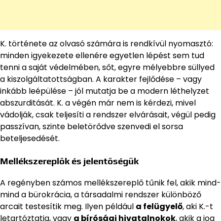
K. története az olvasó számára is rendkívül nyomasztó:
minden igyekezete ellenére egyetlen lépést sem tud
tenni a saját védelmében, sőt, egyre mélyebbre süllyed
a kiszolgáltatottságban. A karakter fejlődése – vagy
inkább leépülése – jól mutatja be a modern léthelyzet
abszurditását. K. a végén már nem is kérdezi, mivel
vádolják, csak teljesíti a rendszer elvárásait, végül pedig
passzívan, szinte beletörődve szenvedi el sorsa
beteljesedését.
Mellékszereplők és jelentőségük
A regényben számos mellékszereplő tűnik fel, akik mind-
mind a bürokrácia, a társadalmi rendszer különböző
arcait testesítik meg. Ilyen például
a felügyelő
, aki K.-t
letartóztatja, vagy
a bírósági hivatalnokok
, akik a jog