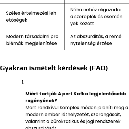
Néha nehéz eligazodni
Széles értelmezési leh
a szereplők és esemén
etőségek
yek között
Modern társadalmi pro
Az abszurditás, a remé
blémák megjelenítése
nytelenség érzése
Gyakran ismételt kérdések (FAQ)
Miért tartják A pert Kafka legjelentősebb
regényének?
Mert rendkívül komplex módon jeleníti meg a
modern ember léthelyzetét, szorongásait,
valamint a bürokratikus és jogi rendszerek
abszurditását.