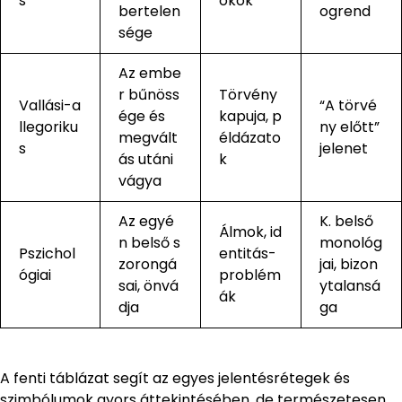
s
okok
bertelen
ogrend
sége
Az embe
r bűnöss
Törvény
Vallási-a
“A törvé
ége és
kapuja, p
llegoriku
ny előtt”
megvált
éldázato
s
jelenet
ás utáni
k
vágya
Az egyé
K. belső
Álmok, id
n belső s
monológ
Pszichol
entitás-
zorongá
jai, bizon
ógiai
problém
sai, önvá
ytalansá
ák
dja
ga
A fenti táblázat segít az egyes jelentésrétegek és
szimbólumok gyors áttekintésében, de természetesen