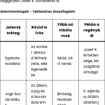
végigkíséri Josef K. történetét is.
Jelentésrétegek – táblázatos összefoglaló
Főbb szi
Példa a
Jelenté
Rövid le
mbólu
regényb
sréteg
írás
mok
ől
Az embe
Josef K.
r abszur
értetlen
Egziszte
d léthely
Ajtók, zá
sége, kis
ncialista
zete, elid
rt terek
zolgáltat
egenedé
ottsága
se
Az állam,
a jog és
K. eljárás
Jogi-bür
Bíróság,
a bürokr
a, átláth
okratiku
hivataln
ácia em
atatlan j