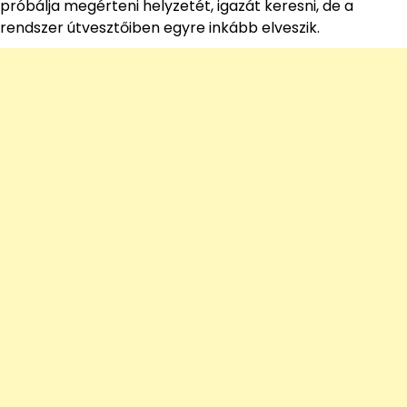
próbálja megérteni helyzetét, igazát keresni, de a
rendszer útvesztőiben egyre inkább elveszik.