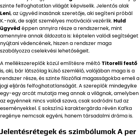
szinte felfoghatatlan világát képviselik. Jelentős alak
Leni
, az ügyvéd inasának szeretője, aki segíteni próbál
K.-nak, de saját személyes motivációi vezérlik.
Huld
ügyvéd
éppen annyira része a rendszernek, mint
amennyire annak áldozata is: képtelen valódi segítséget
nyújtani védencének, hiszen a rendszer maga
szabályozza cselekvési lehetőségeit.
A mellékszereplők közül említésre méltó
Titorelli festő
is, aki, bár látszólag külső szemlélő, valójában maga is a
rendszer része, és szinte filozófiai magasságokba emeli a
jogi eljárás felfoghatatlanságát. A szereplők mindegyike
egy-egy arcát mutatja meg annak a világnak, amelyben
az egyénnek nincs valódi szava, csak sodródni tud az
eseményekkel. E sokszínű karaktergárda révén Kafka
regénye nemcsak egyéni, hanem társadalmi dráma is.
Jelentésrétegek és szimbólumok A per