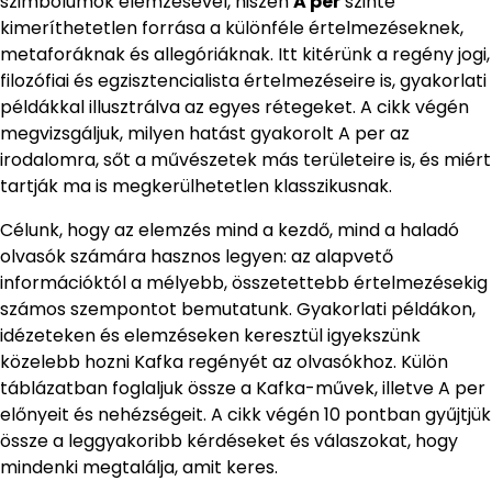
szimbólumok elemzésével, hiszen
A per
szinte
kimeríthetetlen forrása a különféle értelmezéseknek,
metaforáknak és allegóriáknak. Itt kitérünk a regény jogi,
filozófiai és egzisztencialista értelmezéseire is, gyakorlati
példákkal illusztrálva az egyes rétegeket. A cikk végén
megvizsgáljuk, milyen hatást gyakorolt A per az
irodalomra, sőt a művészetek más területeire is, és miért
tartják ma is megkerülhetetlen klasszikusnak.
Célunk, hogy az elemzés mind a kezdő, mind a haladó
olvasók számára hasznos legyen: az alapvető
információktól a mélyebb, összetettebb értelmezésekig
számos szempontot bemutatunk. Gyakorlati példákon,
idézeteken és elemzéseken keresztül igyekszünk
közelebb hozni Kafka regényét az olvasókhoz. Külön
táblázatban foglaljuk össze a Kafka-művek, illetve A per
előnyeit és nehézségeit. A cikk végén 10 pontban gyűjtjük
össze a leggyakoribb kérdéseket és válaszokat, hogy
mindenki megtalálja, amit keres.