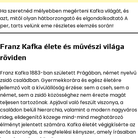
Ha szeretnéd mélyebben megérteni Kafka világát, és
azt, mitől olyan hátborzongató és elgondolkodtató A
per, tarts velünk eme részletes elemzés során!
Franz Kafka élete és művészi világa
röviden
Franz Kafka 1883-ban született Prágában, német nyelvű
zsidó családban. Gyermekkorára és egész életére
jellemző volt a kívülállóság érzése: sem a cseh, sem a
német, sem a zsidó közösséghez nem érezte magát
teljesen tartozónak. Apjával való feszült viszonya, a
családon belüli hierarchia, valamint a modern nagyváros
rideg, elidegenítő közege mind-mind meghatározó
élményt jelentett számára. Kafka életét végigkísérte az
erős szorongás, a megfelelési kényszer, amely írásaiban