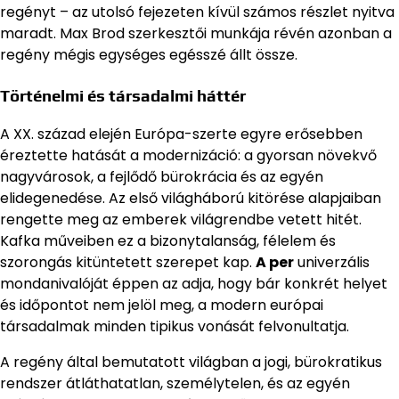
regényt – az utolsó fejezeten kívül számos részlet nyitva
maradt. Max Brod szerkesztői munkája révén azonban a
regény mégis egységes egésszé állt össze.
Történelmi és társadalmi háttér
A XX. század elején Európa-szerte egyre erősebben
éreztette hatását a modernizáció: a gyorsan növekvő
nagyvárosok, a fejlődő bürokrácia és az egyén
elidegenedése. Az első világháború kitörése alapjaiban
rengette meg az emberek világrendbe vetett hitét.
Kafka műveiben ez a bizonytalanság, félelem és
szorongás kitüntetett szerepet kap.
A per
univerzális
mondanivalóját éppen az adja, hogy bár konkrét helyet
és időpontot nem jelöl meg, a modern európai
társadalmak minden tipikus vonását felvonultatja.
A regény által bemutatott világban a jogi, bürokratikus
rendszer átláthatatlan, személytelen, és az egyén