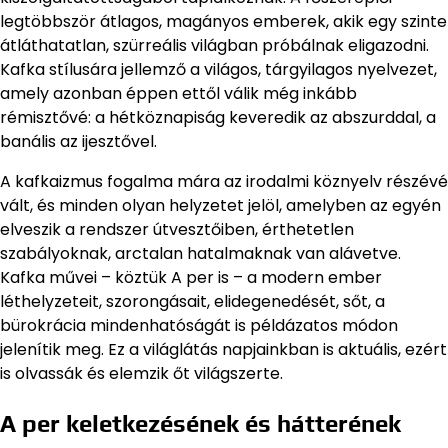
legtöbbször átlagos, magányos emberek, akik egy szinte
átláthatatlan, szürreális világban próbálnak eligazodni.
Kafka stílusára jellemző a világos, tárgyilagos nyelvezet,
amely azonban éppen ettől válik még inkább
rémisztővé: a hétköznapiság keveredik az abszurddal, a
banális az ijesztővel.
A kafkaizmus fogalma mára az irodalmi köznyelv részévé
vált, és minden olyan helyzetet jelöl, amelyben az egyén
elveszik a rendszer útvesztőiben, érthetetlen
szabályoknak, arctalan hatalmaknak van alávetve.
Kafka művei – köztük A per is – a modern ember
léthelyzeteit, szorongásait, elidegenedését, sőt, a
bürokrácia mindenhatóságát is példázatos módon
jelenítik meg. Ez a világlátás napjainkban is aktuális, ezért
is olvassák és elemzik őt világszerte.
A per keletkezésének és hátterének