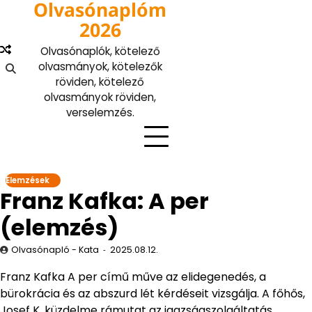
Olvasónaplóm
Skip
to
2026
content
Olvasónaplók, kötelező
olvasmányok, kötelezők
röviden, kötelező
olvasmányok röviden,
verselemzés.
Elemzések
Franz Kafka: A per
(elemzés)
Olvasónapló - Kata
2025.08.12.
Franz Kafka A per című műve az elidegenedés, a
bürokrácia és az abszurd lét kérdéseit vizsgálja. A főhős,
Josef K. küzdelme rámutat az igazságszolgáltatás