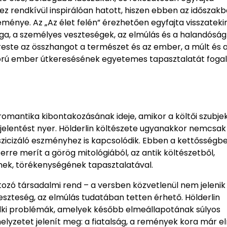
ndez rendkívül inspirálóan hatott, hiszen ebben az időszak
énye. Az „Az élet felén” érezhetően egyfajta visszatekin
ga, a személyes veszteségek, az elmúlás és a halandóság
reste az összhangot a természet és az ember, a múlt és a 
pkorú ember útkeresésének egyetemes tapasztalatát fog
omantika kibontakozásának ideje, amikor a költői szubje
 jelentést nyer. Hölderlin költészete ugyanakkor nemcsak
zicizáló eszményhez is kapcsolódik. Ebben a kettősségb
rre merít a görög mitológiából, az antik költészetből,
nek, törékenységének tapasztalatával.
tozó társadalmi rend – a versben közvetlenül nem jelenik
szteség, az elmúlás tudatában tetten érhető. Hölderlin
lki problémák, amelyek később elmeállapotának súlyos
lyzetet jelenít meg: a fiatalság, a remények kora már el