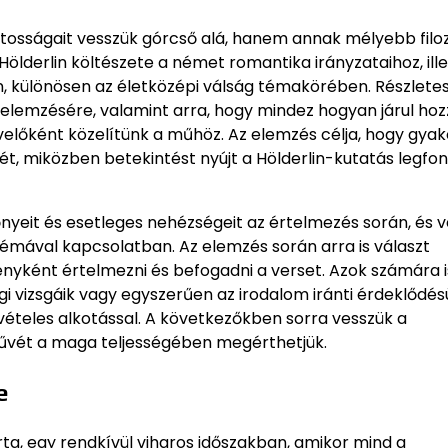
tosságait vesszük górcső alá, hanem annak mélyebb filoz
Hölderlin költészete a német romantika irányzataihoz, ill
 különösen az életközépi válság témakörében. Részlete
 elemzésére, valamint arra, hogy mindez hogyan járul hoz
előként közelítünk a műhöz. Az elemzés célja, hogy gyako
t, miközben betekintést nyújt a Hölderlin-kutatás legfo
őnyeit és esetleges nehézségeit az értelmezés során, és v
émával kapcsolatban. Az elemzés során arra is választ
nyként értelmezni és befogadni a verset. Azok számára i
i vizsgáik vagy egyszerűen az irodalom iránti érdeklődés
ételes alkotással. A következőkben sorra vesszük a
űvét a maga teljességében megérthetjük.
e
írta, egy rendkívül viharos időszakban, amikor mind a