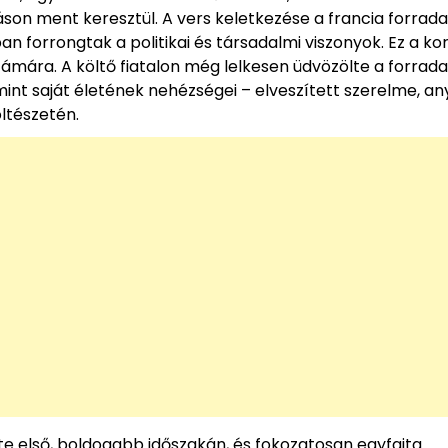
son ment keresztül. A vers keletkezése a francia forrad
n forrongtak a politikai és társadalmi viszonyok. Ez a ko
mára. A költő fiatalon még lelkesen üdvözölte a forrada
nt saját életének nehézségei – elveszített szerelme, an
öltészetén.
ete első, boldogabb időszakán, és fokozatosan egyfajta