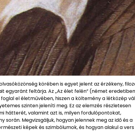
olvasóközönség körében is egyet jelent az érzékeny, filoz
t egyaránt feltárja. Az „Az élet felén” (német eredetiben
 foglal el életművében, hiszen a költemény a létközép vá
yetemes szinten jeleníti meg. Ez az elemzés részletesen
 hátterét, valamint azt is, milyen fordulópontokat,
ény során. Megvizsgáljuk, hogyan jelennek meg az idő és a
rmészeti képek és szimbólumok, és hogyan alakul a vers