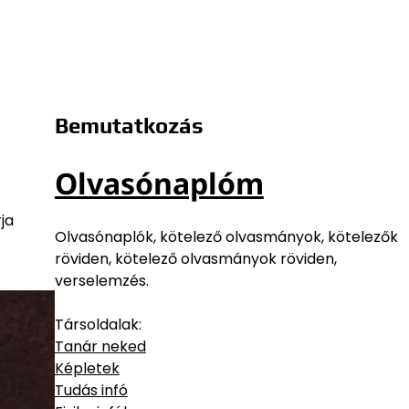
Bemutatkozás
Olvasónaplóm
ja
Olvasónaplók, kötelező olvasmányok, kötelezők
röviden, kötelező olvasmányok röviden,
verselemzés.
Társoldalak:
Tanár neked
Képletek
Tudás infó