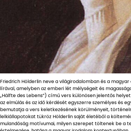
Friedrich Hölderlin neve a világirodalomban és a magyar 
lírával, amelyben az emberi lét mélységeit és magasságai
„Hälfte des Lebens”) című vers különösen jelentős helyet
az elmúlás és az idő kérdését egyszerre személyes és eg
bemutatja a vers keletkezésének körülményeit, történelmi
lelkiállapotokat tükröz Hölderlin saját életéből a költem
mulandóság motívumai, milyen szerepet töltenek be a te
értelmezése, hatása a magyar irodalom kontextusában.