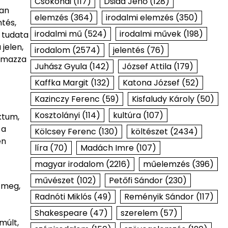
Csokonai
(117)
Dsida Jenő
(128)
ban
elemzés
(364)
irodalmi elemzés
(350)
tés,
irodalmi mű
(524)
irodalmi művek
(198)
 tudata
jelen,
irodalom
(2574)
jelentés
(76)
almazza
Juhász Gyula
(142)
József Attila
(179)
Kaffka Margit
(132)
Katona József
(52)
Kazinczy Ferenc
(59)
Kisfaludy Károly
(50)
Kosztolányi
(114)
kultúra
(107)
ktum,
 a
Kölcsey Ferenc
(130)
költészet
(2434)
en
líra
(70)
Madách Imre
(107)
magyar irodalom
(2216)
műelemzés
(396)
művészet
(102)
Petőfi Sándor
(230)
 meg,
Radnóti Miklós
(49)
Reményik Sándor
(117)
Shakespeare
(47)
szerelem
(57)
múlt,