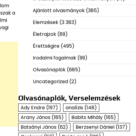
alom
Ajánlott olvasmányok
(385)
rszak a
lmi
Elemzések
(3 383)
yagi
Életrajzok
(89)
Érettségire
(495)
Irodalmi fogalmak
(99)
Olvasónaplók
(685)
Uncategorized
(2)
Olvasónaplók, Verselemzések
Ady Endre
(197)
analízis
(148)
Arany János
(185)
Babits Mihály
(165)
Batsányi János
(62)
Berzsenyi Dániel
(137)