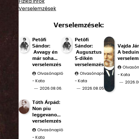
Fizika infók
Verselemzések
Verselemzések:
Petőfi
Petőfi
Sándor:
Sándor:
Vajda Já
Avvagy én
Augusztus
A beduin
már soha…
5-dikén
verselem
verselemzés
verselemzés
Olvasó
Olvasónapló
Olvasónapló
- Kata
- Kata
- Kata
2026.0
2026.08.06.
2026.08.05.
Tóth Árpád:
Non piu
leggevano…
verselemzés
Olvasónapló
- Kata