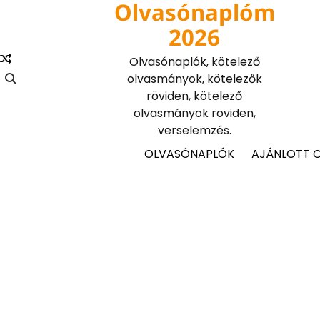
Olvasónaplóm
Skip
to
2026
content
Olvasónaplók, kötelező
olvasmányok, kötelezők
röviden, kötelező
olvasmányok röviden,
verselemzés.
OLVASÓNAPLÓK
AJÁNLOTT 