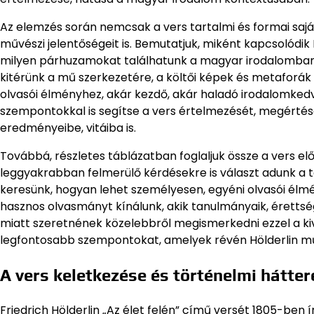
Az elemzés során nemcsak a vers tartalmi és formai sajá
művészi jelentőségeit is. Bemutatjuk, miként kapcsolódik 
milyen párhuzamokat találhatunk a magyar irodalomban,
kitérünk a mű szerkezetére, a költői képek és metaforák
olvasói élményhez, akár kezdő, akár haladó irodalomkedv
szempontokkal is segítse a vers értelmezését, megértésé
eredményeibe, vitáiba is.
Továbbá, részletes táblázatban foglaljuk össze a vers el
leggyakrabban felmerülő kérdésekre is választ adunk a t
keresünk, hogyan lehet személyesen, egyéni olvasói élmé
hasznos olvasmányt kínálunk, akik tanulmányaik, érettség
miatt szeretnének közelebbről megismerkedni ezzel a kiv
legfontosabb szempontokat, amelyek révén Hölderlin m
A vers keletkezése és történelmi hátter
Friedrich Hölderlin „Az élet felén” című versét 1805-ben 