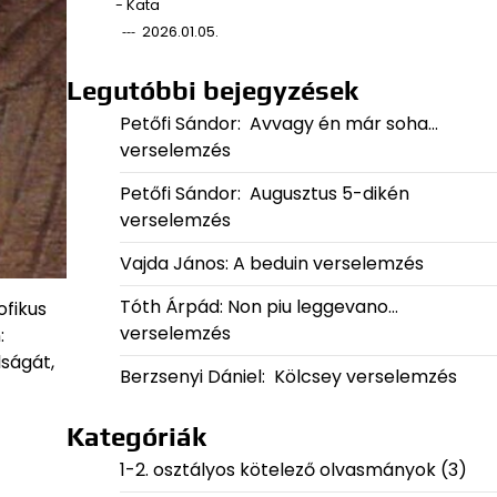
- Kata
2026.01.05.
Legutóbbi bejegyzések
Petőfi Sándor: Avvagy én már soha…
verselemzés
Petőfi Sándor: Augusztus 5-dikén
verselemzés
Vajda János: A beduin verselemzés
Tóth Árpád: Non piu leggevano…
ofikus
verselemzés
:
lságát,
Berzsenyi Dániel: Kölcsey verselemzés
Kategóriák
1-2. osztályos kötelező olvasmányok
(3)