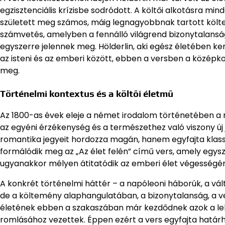
egzisztenciális krízisbe sodródott. A költői alkotásra mi
született meg számos, máig legnagyobbnak tartott költem
számvetés, amelyben a fennálló világrend bizonytalansá
egyszerre jelennek meg. Hölderlin, aki egész életében ke
az isteni és az emberi között, ebben a versben a közé
meg.
Történelmi kontextus és a költői életmű
Az 1800-as évek eleje a német irodalom történetében a r
az egyéni érzékenység és a természethez való viszony új
romantika jegyeit hordozza magán, hanem egyfajta klass
formálódik meg az „Az élet felén” című vers, amely egysze
ugyanakkor mélyen átitatódik az emberi élet végességé
A konkrét történelmi háttér – a napóleoni háborúk, a vál
de a költemény alaphangulatában, a bizonytalanság, a ve
életének ebben a szakaszában már kezdődnek azok a le
romlásához vezettek. Éppen ezért a vers egyfajta határhe