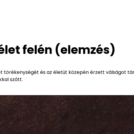
 élet felén (elemzés)
lét törékenységét és az életút közepén érzett válságot tár
kal szőtt.