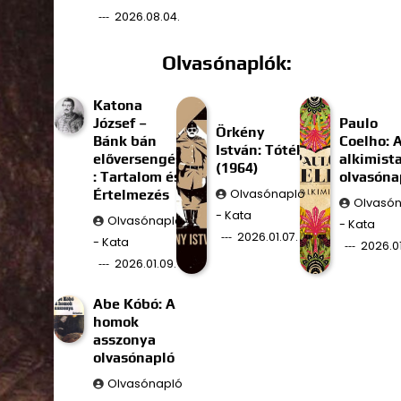
2026.08.04.
Olvasónaplók:
Katona
József –
Paulo
Örkény
Bánk bán
Coelho: 
István: Tóték
előversengés
alkimist
(1964)
: Tartalom és
olvasóna
Értelmezés
Olvasónapló
Olvasó
- Kata
Olvasónapló
- Kata
2026.01.07.
- Kata
2026.01
2026.01.09.
Abe Kóbó: A
homok
asszonya
olvasónapló
Olvasónapló