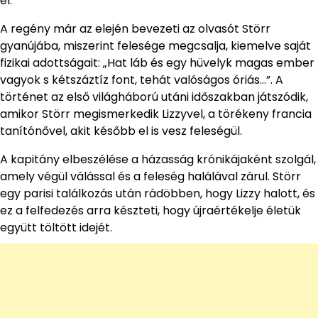
el.
A regény már az elején bevezeti az olvasót Störr
gyanújába, miszerint felesége megcsalja, kiemelve saját
fizikai adottságait: „Hat láb és egy hüvelyk magas ember
vagyok s kétszáztíz font, tehát valóságos óriás…”. A
történet az első világháború utáni időszakban játszódik,
amikor Störr megismerkedik Lizzyvel, a törékeny francia
tanítónővel, akit később el is vesz feleségül.
A kapitány elbeszélése a házasság krónikájaként szolgál,
amely végül válással és a feleség halálával zárul. Störr
egy parisi találkozás után rádöbben, hogy Lizzy halott, és
ez a felfedezés arra készteti, hogy újraértékelje életük
együtt töltött idejét.