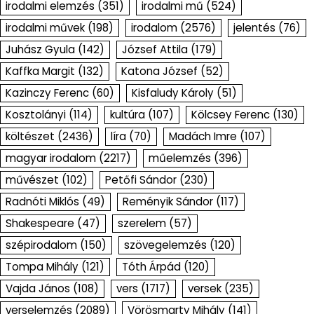
irodalmi elemzés
(351)
irodalmi mű
(524)
irodalmi művek
(198)
irodalom
(2576)
jelentés
(76)
Juhász Gyula
(142)
József Attila
(179)
Kaffka Margit
(132)
Katona József
(52)
Kazinczy Ferenc
(60)
Kisfaludy Károly
(51)
Kosztolányi
(114)
kultúra
(107)
Kölcsey Ferenc
(130)
költészet
(2436)
líra
(70)
Madách Imre
(107)
magyar irodalom
(2217)
műelemzés
(396)
művészet
(102)
Petőfi Sándor
(230)
Radnóti Miklós
(49)
Reményik Sándor
(117)
Shakespeare
(47)
szerelem
(57)
szépirodalom
(150)
szövegelemzés
(120)
Tompa Mihály
(121)
Tóth Árpád
(120)
Vajda János
(108)
vers
(1717)
versek
(235)
verselemzés
(2089)
Vörösmarty Mihály
(141)