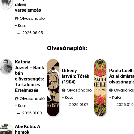
dikén
verselemzés
Olvasónapló
- Kata
2026.08.05.
Olvasónaplók:
Katona
József – Bánk
Örkény
Paulo Coelh
bán
István: Tóték
Az alkimist
előversengés:
(1964)
olvasónapl
Tartalom és
Olvasónapló
Olvasóna
Értelmezés
- Kata
- Kata
Olvasónapló
2026.01.07.
2026.01.0
- Kata
2026.01.09.
Abe Kóbó: A
homok