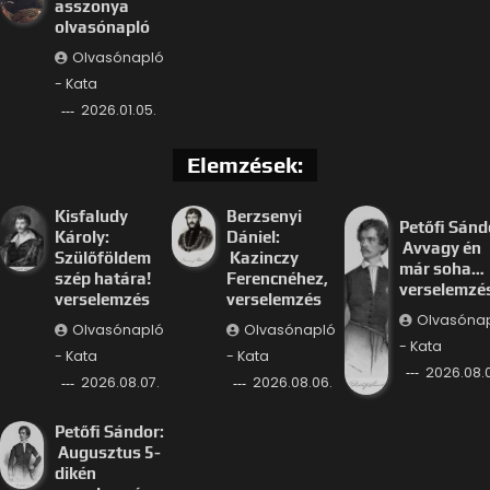
asszonya
olvasónapló
Olvasónapló
- Kata
2026.01.05.
Elemzések:
Kisfaludy
Berzsenyi
Petőfi Sánd
Károly:
Dániel:
Avvagy én
Szülőföldem
Kazinczy
már soha…
szép határa!
Ferencnéhez,
verselemzé
verselemzés
verselemzés
Olvasóna
Olvasónapló
Olvasónapló
- Kata
- Kata
- Kata
2026.08.
2026.08.07.
2026.08.06.
Petőfi Sándor:
Augusztus 5-
dikén