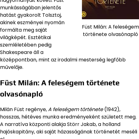
hagyományait követi. Füst
munkásságában jelentős
hatást gyakorolt Tolsztoj,
akinek eszményei nyomán
Füst Milán: A feleségem
formálta meg saját
története olvasónapló
világképét. Esztétikai
szemléletében pedig
Shakespeare áll a
középpontban, mint az irodalmi mesterség legfőbb
művelője.
Füst Milán: A feleségem története
olvasónapló
Milán Füst regénye,
A feleségem története
(1942),
hosszas, hétéves munka eredményeként született meg.
A narratíva központi alakja Störr Jakab, a holland
hajóskapitány, aki saját házasságának történetét meséli