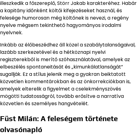
illeszkedik a főszereplő, Störr Jakab karakteréhez. Habár
a kapitány időnként költői kifejezéseket használ, és
felesége humorosan még költőnek is nevezi, a regény
nyelve mégsem tekinthető hagyományos irodalmi
nyelvnek.
Inkább az élőbeszédhez áll közel a szabálytalanságaival,
lazább szerkezetével és a hétköznapi nyelvi
regiszterekből is merítő szóhasználatával, amelyek az
elbeszélés spontaneitását és „kimunkálatlanságát”
sugallják. Ez a stílus jelenik meg a gyakran beiktatott
közvetlen kommentárokban és az önkorrekciókban is,
amelyek elterelik a figyelmet a cselekményszövés
mögötti tudatosságról, tovább erősítve a narratíva
közvetlen és személyes hangvételét.
Füst Milán: A feleségem története
olvasónapló