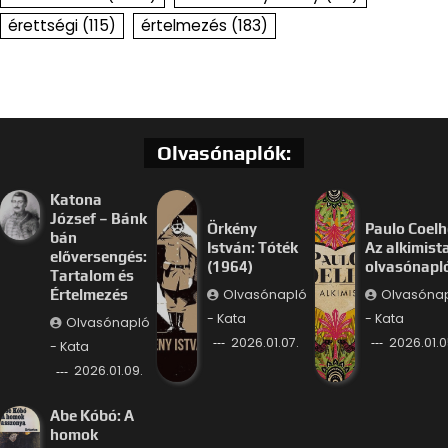
érettségi
(115)
értelmezés
(183)
Olvasónaplók:
Katona
József – Bánk
Örkény
Paulo Coelh
bán
István: Tóték
Az alkimist
előversengés:
(1964)
olvasónapl
Tartalom és
Olvasónapló
Olvasóna
Értelmezés
- Kata
- Kata
Olvasónapló
2026.01.07.
2026.01.0
- Kata
2026.01.09.
Abe Kóbó: A
homok