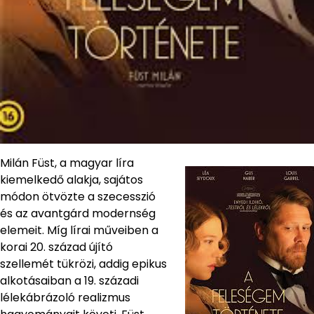
Milán Füst, a magyar líra
kiemelkedő alakja, sajátos
módon ötvözte a szecesszió
és az avantgárd modernség
elemeit. Míg lírai műveiben a
korai 20. század újító
szellemét tükrözi, addig epikus
alkotásaiban a 19. századi
lélekábrázoló realizmus