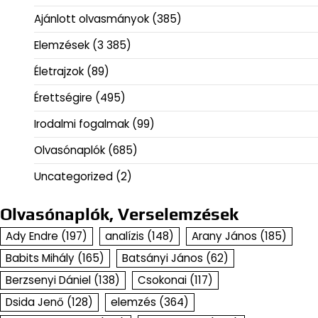
Ajánlott olvasmányok
(385)
Elemzések
(3 385)
Életrajzok
(89)
Érettségire
(495)
Irodalmi fogalmak
(99)
Olvasónaplók
(685)
Uncategorized
(2)
Olvasónaplók, Verselemzések
Ady Endre
(197)
analízis
(148)
Arany János
(185)
Babits Mihály
(165)
Batsányi János
(62)
Berzsenyi Dániel
(138)
Csokonai
(117)
Dsida Jenő
(128)
elemzés
(364)