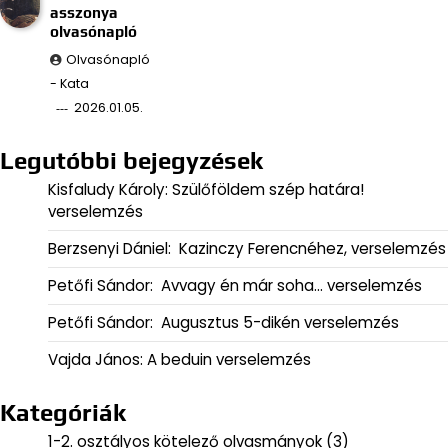
asszonya
olvasónapló
Olvasónapló
- Kata
2026.01.05.
Legutóbbi bejegyzések
Kisfaludy Károly: Szülőföldem szép határa!
verselemzés
Berzsenyi Dániel: Kazinczy Ferencnéhez, verselemzés
Petőfi Sándor: Avvagy én már soha… verselemzés
Petőfi Sándor: Augusztus 5-dikén verselemzés
Vajda János: A beduin verselemzés
Kategóriák
1-2. osztályos kötelező olvasmányok
(3)