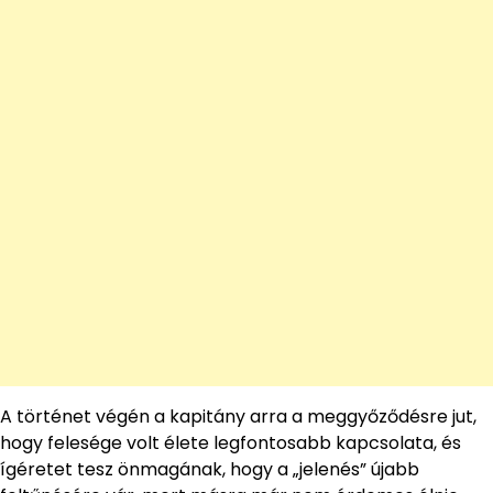
A történet végén a kapitány arra a meggyőződésre jut,
hogy felesége volt élete legfontosabb kapcsolata, és
ígéretet tesz önmagának, hogy a „jelenés” újabb