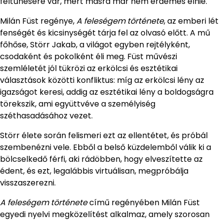
feltűnésére vár, mert másra már nem érdemes élnie.
Milán Füst regénye,
A feleségem története
, az emberi lét
fenségét és kicsinységét tárja fel az olvasó előtt. A mű
főhőse, Störr Jakab, a világot egyben rejtélyként,
csodaként és pokolként éli meg. Füst művészi
szemléletét jól tükrözi az erkölcsi és esztétikai
választások közötti konfliktus: míg az erkölcsi lény az
igazságot keresi, addig az esztétikai lény a boldogságra
törekszik, ami együttvéve a személyiség
széthasadásához vezet.
Störr élete során felismeri ezt az ellentétet, és próbál
szembenézni vele. Ebből a belső küzdelemből válik ki a
bölcselkedő férfi, aki rádöbben, hogy elveszítette az
édent, és ezt, legalábbis virtuálisan, megpróbálja
visszaszerezni.
A feleségem története
című regényében Milán Füst
egyedi nyelvi megközelítést alkalmaz, amely szorosan