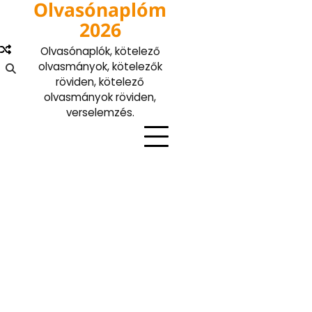
Olvasónaplóm
Skip
to
2026
content
Olvasónaplók, kötelező
olvasmányok, kötelezők
röviden, kötelező
olvasmányok röviden,
verselemzés.