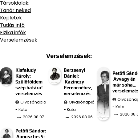
Társoldalak:
Tanár neked
Képletek
Tudás infó
Fizika infók
Verselemzések
Verselemzések:
Kisfaludy
Berzsenyi
Petőfi Sánd
Károly:
Dániel:
Avvagy én
Szülőföldem
Kazinczy
már soha…
szép határa!
Ferencnéhez,
verselemzé
verselemzés
verselemzés
Olvasóna
Olvasónapló
Olvasónapló
- Kata
- Kata
- Kata
2026.08.
2026.08.07.
2026.08.06.
Petőfi Sándor:
Augusztus 5-