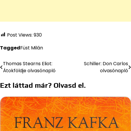
Post Views:
930
Tagged
Füst Milán
Thomas Stearns Eliot:
Schiller: Don Carlos
Bejegyzés
Átokföldje olvasónapló
olvasónapló
navigáció
Ezt láttad már? Olvasd el.