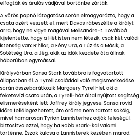
elfogták és árulás vádjával börtönbe zárták.
A vörös papnő látogatása során elmagyarázta, hogy a
csata azért veszett el, mert Davos rábeszélte a királyt
arra, hogy ne vigye magával Melisandre-t. Továbbá
kijelentette, hogy a Hét isten nem létezik, csak két valódi
istenség van: R’hllor, a Fény Ura, a Tűz és a Másik, a
Sötétség Ura, a Jég, akik az idők kezdete óta állnak
háborúban egymással.
Királyvárban Sansa Stark továbbra is fogvatartott
állapotban él. A Tyrell családdal való megismerkedése
során összebarátkozik Margaery Tyrell-lel, aki a
feketevízi csata után, a Tyrell-ház által nyújtott segítség
elismeréseként lett Joffrey király jegyese. Sansa rövid
időre fellélegezhetett, ám öröme nem tartott sokáig,
mivel hamarosan Tyrion Lannisterhez adják feleségül,
biztosítva ezzel, hogy ha Robb Stark-kal valami
történne, Észak kulcsa a Lannisterek kezében marad.