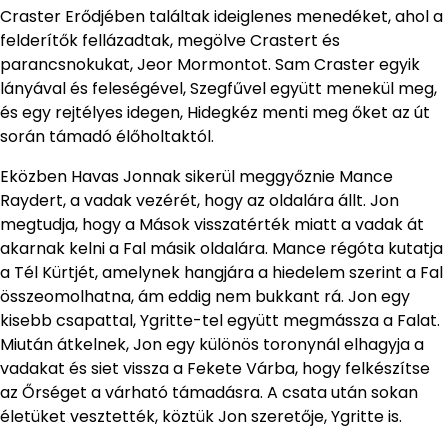
Craster Erődjében találtak ideiglenes menedéket, ahol a
felderítők fellázadtak, megölve Crastert és
parancsnokukat, Jeor Mormontot. Sam Craster egyik
lányával és feleségével, Szegfűvel együtt menekül meg,
és egy rejtélyes idegen, Hidegkéz menti meg őket az út
során támadó élőholtaktól.
Eközben Havas Jonnak sikerül meggyőznie Mance
Raydert, a vadak vezérét, hogy az oldalára állt. Jon
megtudja, hogy a Mások visszatérték miatt a vadak át
akarnak kelni a Fal másik oldalára. Mance régóta kutatja
a Tél Kürtjét, amelynek hangjára a hiedelem szerint a Fal
összeomolhatna, ám eddig nem bukkant rá. Jon egy
kisebb csapattal, Ygritte-tel együtt megmássza a Falat.
Miután átkelnek, Jon egy különös toronynál elhagyja a
vadakat és siet vissza a Fekete Várba, hogy felkészítse
az Őrséget a várható támadásra. A csata után sokan
életüket vesztették, köztük Jon szeretője, Ygritte is.