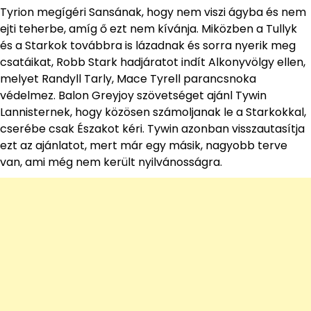
Tyrion megígéri Sansának, hogy nem viszi ágyba és nem
ejti teherbe, amíg ő ezt nem kívánja. Miközben a Tullyk
és a Starkok továbbra is lázadnak és sorra nyerik meg
csatáikat, Robb Stark hadjáratot indít Alkonyvölgy ellen,
melyet Randyll Tarly, Mace Tyrell parancsnoka
védelmez. Balon Greyjoy szövetséget ajánl Tywin
Lannisternek, hogy közösen számoljanak le a Starkokkal,
cserébe csak Északot kéri. Tywin azonban visszautasítja
ezt az ajánlatot, mert már egy másik, nagyobb terve
van, ami még nem került nyilvánosságra.