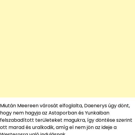
Miután Meereen városát elfoglalta, Daenerys úgy dönt,
hogy nem hagyja az Astaporban és Yunkaiban
felszabadított területeket magukra, így döntése szerint
ott marad és uralkodik, amíg el nem jön az ideje a
Westerosra való indulásnak.