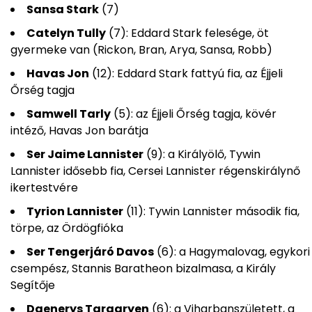
Sansa Stark
(7)
Catelyn Tully
(7): Eddard Stark felesége, öt
gyermeke van (Rickon, Bran, Arya, Sansa, Robb)
Havas Jon
(12): Eddard Stark fattyú fia, az Éjjeli
Őrség tagja
Samwell Tarly
(5): az Éjjeli Őrség tagja, kövér
intéző, Havas Jon barátja
Ser Jaime Lannister
(9): a Királyölő, Tywin
Lannister idősebb fia, Cersei Lannister régenskirálynő
ikertestvére
Tyrion Lannister
(11): Tywin Lannister második fia,
törpe, az Ördögfióka
Ser Tengerjáró Davos
(6): a Hagymalovag, egykori
csempész, Stannis Baratheon bizalmasa, a Király
Segítője
Daenerys Targaryen
(6): a Viharbanszületett, a