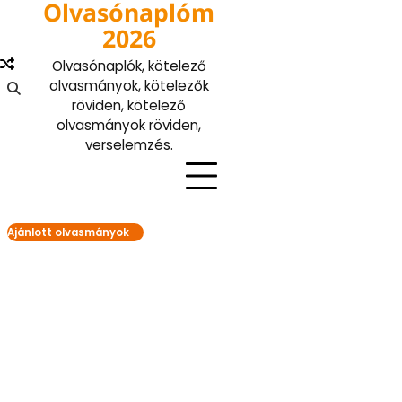
Olvasónaplóm
Skip
to
2026
content
Olvasónaplók, kötelező
olvasmányok, kötelezők
röviden, kötelező
olvasmányok röviden,
verselemzés.
Ajánlott olvasmányok