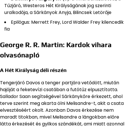
Tűzjáró, Westeros Hét Királyságának jog szerinti
uralkodója, a Sárkányok Anyja, Bilincsek Letörője
Epilógus: Merrett Frey, Lord Walder Frey kilencedik
fia
George R. R. Martin: Kardok vihara
olvasónapló
A Hét Királyság déli részén
Tengerjáró Davos a tenger partjára vetődött, miután
hajóját a feketevízi csatában a futótűz elpusztította.
Sallador Saan segítségével Sárkánykőre érkezett, ahol
terve szerint meg akarta ölni Melisandre-t, akit a csata
elvesztéséért okolt. Azonban Davos érkezése nem
maradt titokban, mivel Melisandre a lángokban előre
látta érkezését és gyilkos szándékát, ami miatt azonnal