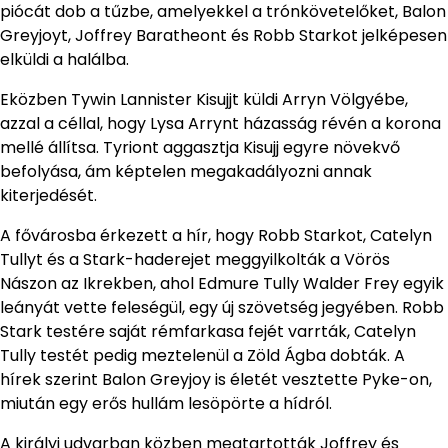
piócát dob a tűzbe, amelyekkel a trónkövetelőket, Balon
Greyjoyt, Joffrey Baratheont és Robb Starkot jelképesen
elküldi a halálba.
Eközben Tywin Lannister Kisujjt küldi Arryn Völgyébe,
azzal a céllal, hogy Lysa Arrynt házasság révén a korona
mellé állítsa. Tyriont aggasztja Kisujj egyre növekvő
befolyása, ám képtelen megakadályozni annak
kiterjedését.
A fővárosba érkezett a hír, hogy Robb Starkot, Catelyn
Tullyt és a Stark-haderejet meggyilkolták a Vörös
Nászon az Ikrekben, ahol Edmure Tully Walder Frey egyik
leányát vette feleségül, egy új szövetség jegyében. Robb
Stark testére saját rémfarkasa fejét varrták, Catelyn
Tully testét pedig meztelenül a Zöld Ágba dobták. A
hírek szerint Balon Greyjoy is életét vesztette Pyke-on,
miután egy erős hullám lesöpörte a hídról.
A királyi udvarban közben megtartották Joffrey és