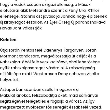
hogy a vadak csupán az igazi ellenség, a Mások
előfutárai, akik Melisandre szerint a Fény Ura, R’hllor
ellenségei. Stannis azt javasolja Jonnak, hogy építsenek
új királyságot északon. Az Éjjeli Őrség új parancsnokává
Havas Jont választják.
Keleten
Útja során Pentos felé Daenerys Targaryen, Jorah
Mormont tanácsára, megváltoztatja úticélját és a
Rabszolga-öböl felé veszi az irányt, ahol lehetősége
nyílik rabszolgasereget vásárolni. A rabszolgaság
elítéltsége miatt Westeroson Dany nehezen viseli a
helyzetet.
Astaporban azonban csellel megszerzi a
Makulátlanokat, felszabadítja őket, majd sárkányai
segítségével felégeti és elfoglalja a várost. Az így
megszerzett nyolcezer fős seregét észak felé vezeti,