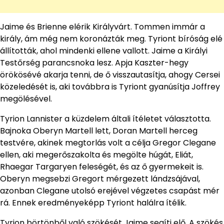
Jaime és Brienne elérik Királyvárt. Tommen immár a
király, ám még nem koronázták meg. Tyriont bíróság elé
állították, ahol mindenki ellene vallott. Jaime a Királyi
Testőrség parancsnoka lesz. Apja Kaszter-hegy
örökösévé akarja tenni, de ő visszautasítja, ahogy Cersei
közeledését is, aki továbbra is Tyriont gyanúsítja Joffrey
megölésével.
Tyrion Lannister a küzdelem általi ítéletet választotta.
Bajnoka Oberyn Martell lett, Doran Martell herceg
testvére, akinek megtorlás volt a célja Gregor Clegane
ellen, aki megerőszakolta és megölte húgát, Eliát,
Rhaegar Targaryen feleségét, és az ő gyermekeit is.
Oberyn megsebzi Gregort mérgezett lándzsájával,
azonban Clegane utolsó erejével végzetes csapást mér
rá. Ennek eredményeképp Tyriont halálra ítélik.
Tyrion börtönből való szökését Jaime segíti elő. A szökés