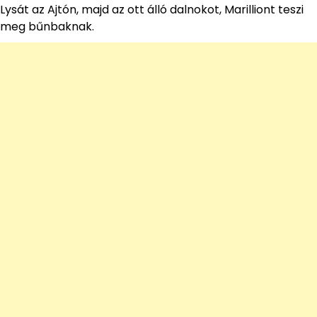
Lysát az Ajtón, majd az ott álló dalnokot, Marilliont teszi
meg bűnbaknak.