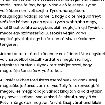
során Jaime felfedi, hogy Tyrion első felesége, Tysha
valójában nem volt szajha. Tyrion, haragjában,
hazugsággal vádolja Jaime-t, hogy ő ölte meg Joffreyt.
Szökése közben Tyrion apjuk, Tywin szobájába megy,
ahol Shaet találja az ágyban, akit megfojt, majd Tywint is
megöli egy számszeríjjal. A szökés végén Varys
segítségével eljut egy hajóra, ami átviszi a Keskeny-
tengeren.
Jaime Lannister átadja Brienne-nek Eddard Stark egykori
valyriai acélból készült kardját, és megbízza, hogy
teljesítse Catelyn Tullynak tett esküjét azzal, hogy
megtalálja Sansa és Arya Starkot.
A Sasfészekben fordulatos események zajlanak. Kisujj
megcsókolja Sansát, amire Lysa Tully féltékenységből
megőrül és megpróbálja Sansát kihajítani a Hold Ajtaján.
Egy heves vitában Lysa kifakad, és elárulja, hogy ő és
Petyr mérgezték meg Jon Arrynt. Kisujj váratlanul kilöki