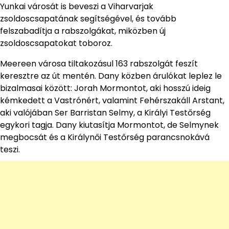
Yunkai városát is beveszi a Viharvarjak
zsoldoscsapatának segítségével, és tovább
felszabadítja a rabszolgákat, miközben új
zsoldoscsapatokat toboroz.
Meereen városa tiltakozásul 163 rabszolgát feszít
keresztre az út mentén. Dany közben árulókat leplez le
bizalmasai között: Jorah Mormontot, aki hosszú ideig
kémkedett a Vastrónért, valamint Fehérszakáll Arstant,
aki valójában Ser Barristan Selmy, a Királyi Testőrség
egykori tagja. Dany kiutasítja Mormontot, de Selmynek
megbocsát és a Királynői Testőrség parancsnokává
teszi.