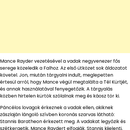
Mance Rayder vezetésével a vadak negyvenezer fős
serege közeledik a Falhoz. Az első ütközet sok áldozatot
követel. Jon, miután tárgyalni indult, meglepetten
értesül arról, hogy Mance végül megtalálta a Tél Kürtjét,
és annak használatával fenyegetőzik. A tárgyalás
közben hirtelen kürtök szólalnak meg és káosz tör ki.
Páncélos lovagok érkeznek a vadak ellen, akiknek
zászlaján lángoló szívben koronás szarvas látható:
Stannis Baratheon érkezett meg. A vadakat legyőzik és
szétkergetik, Mance Raydert elfogják. Stannis kijelenti,