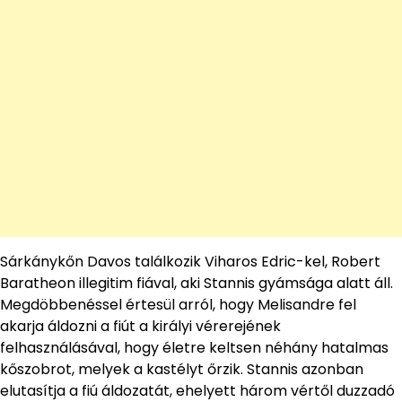
Sárkánykőn Davos találkozik Viharos Edric-kel, Robert
Baratheon illegitim fiával, aki Stannis gyámsága alatt áll.
Megdöbbenéssel értesül arról, hogy Melisandre fel
akarja áldozni a fiút a királyi vérerejének
felhasználásával, hogy életre keltsen néhány hatalmas
kőszobrot, melyek a kastélyt őrzik. Stannis azonban
elutasítja a fiú áldozatát, ehelyett három vértől duzzadó