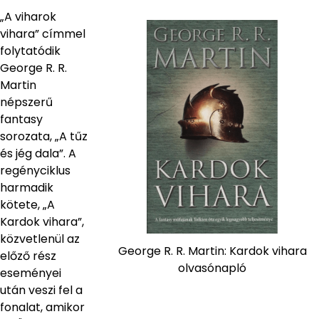
„A viharok
vihara” címmel
folytatódik
George R. R.
Martin
népszerű
fantasy
sorozata, „A tűz
és jég dala”. A
regényciklus
harmadik
kötete, „A
Kardok vihara”,
közvetlenül az
George R. R. Martin: Kardok vihara
előző rész
olvasónapló
eseményei
után veszi fel a
fonalat, amikor