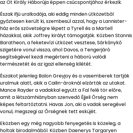
az Öt Király Háborúja éppen csúcspontjához érkezik.
Észak ifjú uralkodója, aki eddig minden ütközetből
győztesen került ki, szembesül azzal, hogy a Lannister-
ház erős szövetségre lépett a Tyrell és a Martell
házakkal, akik Joffrey királyt támogatják. Közben Stannis
Baratheon, a feketevízi ütközet vesztese, Sárkánykő
szigetére vonul vissza, ahol Davos, a Tengerjáró
segítségével kezdi megérteni a háború valódi
természetét és az igazi ellenség kilétét.
Északot jelenleg Balon Greyjoy és a vasemberek tartják
uralmuk alatt, akik a Cailin-ároknál elzárták az utakat.
Mance Rayder a vadakkal együtt a Fal felé tör előre,
amit a létszámhiányban szenvedő Éjjeli Őrség nem
képes feltartóztatni. Havas Jon, aki a vadak seregével
vonul, megszegi az Őrségnek tett esküjét.
Eközben egy még nagyobb fenyegetés is közeleg, a
holtak birodalmából. Közben Daenerys Targaryen