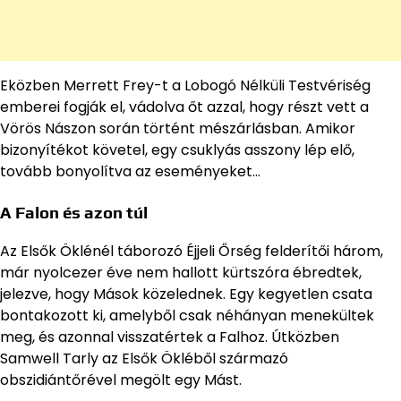
Eközben Merrett Frey-t a Lobogó Nélküli Testvériség
emberei fogják el, vádolva őt azzal, hogy részt vett a
Vörös Nászon során történt mészárlásban. Amikor
bizonyítékot követel, egy csuklyás asszony lép elő,
tovább bonyolítva az eseményeket…
A Falon és azon túl
Az Elsők Öklénél táborozó Éjjeli Őrség felderítői három,
már nyolcezer éve nem hallott kürtszóra ébredtek,
jelezve, hogy Mások közelednek. Egy kegyetlen csata
bontakozott ki, amelyből csak néhányan menekültek
meg, és azonnal visszatértek a Falhoz. Útközben
Samwell Tarly az Elsők Ökléből származó
obszidiántőrével megölt egy Mást.