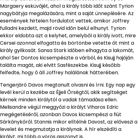
Margaery esküvőjét, ahol a király több időt szánt Tyrion
nagybátyja megalázására, mint a saját ünneplésére. Az
események hirtelen fordulatot vettek, amikor Joffrey
fulladni kezdett, majd rövid időn belül elhunyt. Tyrion
ekkor eldobta azt a kelyhet, amelyből a király ivott, mire
Cersei azonnal elfogatta és börtönbe vetette őt mint a
király gyilkosát. Sansa Stark időben elhagyta a lakomát,
ahol Ser Dontos kicsempészte a várból, és Kisujj hajóján
találta magát, aki elvitt Sasfészekbe. Kisujj később
felfedte, hogy ő áll Joffrey halálának hátterében.
Tengerjáró Davos megtanult olvasni és írni. Egy nap egy
levél kerül a kezébe az Éjjeli Őrségtől, akik segítséget
kérnek minden királytól a vadak támadása ellen.
Melisandre végül meggyőzi a királyt Viharos Edric
megégetéséről, azonban Davos kicsempészi a fiút
Sárkánykőről. Stannis mikor elítélné Davost, az előveszi a
levelet és megmutatja a királynak. A hír elszédíti a
királyt, mi több a vörös asszonyt is.