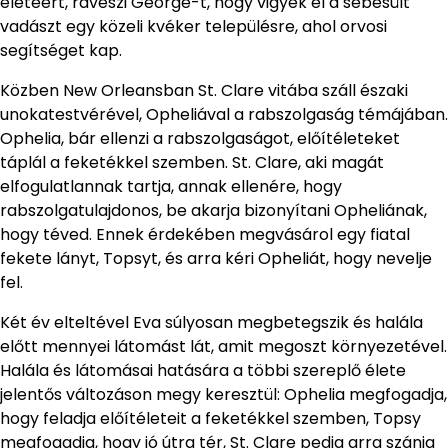
életéért, ráveszi George-t, hogy vigyék el a sebesült
vadászt egy közeli kvéker településre, ahol orvosi
segítséget kap.
Közben New Orleansban St. Clare vitába száll északi
unokatestvérével, Opheliával a rabszolgaság témájában.
Ophelia, bár ellenzi a rabszolgaságot, előítéleteket
táplál a feketékkel szemben. St. Clare, aki magát
elfogulatlannak tartja, annak ellenére, hogy
rabszolgatulajdonos, be akarja bizonyítani Opheliának,
hogy téved. Ennek érdekében megvásárol egy fiatal
fekete lányt, Topsyt, és arra kéri Opheliát, hogy nevelje
fel.
Két év elteltével Eva súlyosan megbetegszik és halála
előtt mennyei látomást lát, amit megoszt környezetével.
Halála és látomásai hatására a többi szereplő élete
jelentős változáson megy keresztül: Ophelia megfogadja,
hogy feladja előítéleteit a feketékkel szemben, Topsy
megfogadja, hogy jó útra tér, St. Clare pedig arra szánja