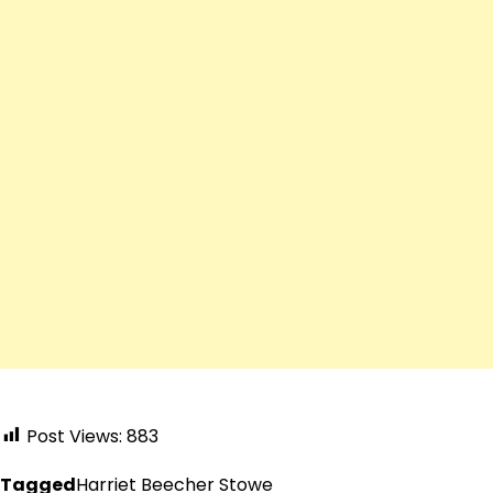
Post Views:
883
Tagged
Harriet Beecher Stowe