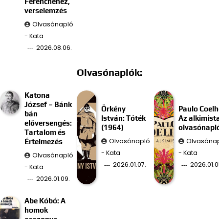
Ferencnéhez,
verselemzés
Olvasónapló
- Kata
2026.08.06.
Olvasónaplók:
Katona
József – Bánk
Örkény
Paulo Coelh
bán
István: Tóték
Az alkimist
előversengés:
(1964)
olvasónapl
Tartalom és
Olvasónapló
Olvasóna
Értelmezés
- Kata
- Kata
Olvasónapló
2026.01.07.
2026.01.0
- Kata
2026.01.09.
Abe Kóbó: A
homok