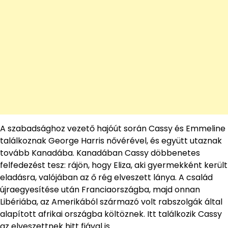
A szabadsághoz vezető hajóút során Cassy és Emmeline
találkoznak George Harris nővérével, és együtt utaznak
tovább Kanadába. Kanadában Cassy döbbenetes
felfedezést tesz: rájön, hogy Eliza, aki gyermekként került
eladásra, valójában az ő rég elveszett lánya. A család
újraegyesítése után Franciaországba, majd onnan
Libériába, az Amerikából származó volt rabszolgák által
alapított afrikai országba költöznek. Itt találkozik Cassy
az elveszettnek hitt fiával is.