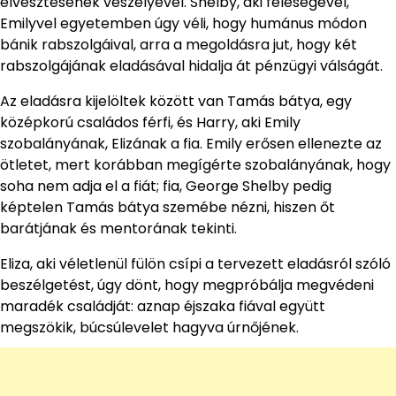
elvesztésének veszélyével. Shelby, aki feleségével,
Emilyvel egyetemben úgy véli, hogy humánus módon
bánik rabszolgáival, arra a megoldásra jut, hogy két
rabszolgájának eladásával hidalja át pénzügyi válságát.
Az eladásra kijelöltek között van Tamás bátya, egy
középkorú családos férfi, és Harry, aki Emily
szobalányának, Elizának a fia. Emily erősen ellenezte az
ötletet, mert korábban megígérte szobalányának, hogy
soha nem adja el a fiát; fia, George Shelby pedig
képtelen Tamás bátya szemébe nézni, hiszen őt
barátjának és mentorának tekinti.
Eliza, aki véletlenül fülön csípi a tervezett eladásról szóló
beszélgetést, úgy dönt, hogy megpróbálja megvédeni
maradék családját: aznap éjszaka fiával együtt
megszökik, búcsúlevelet hagyva úrnőjének.