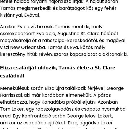
lefelé haladó folyami hajóra szállítják. A hajóút során
Tamás megismerkedik és barátságot köt egy fehér
kislánnyal, Evával.
Amikor Eva a vízbe esik, Tamás menti ki, mely
cselekedetéért Eva apja, Augustine St. Clare hálából
megvásárolja őt a rabszolga-kereskedőtől, és magával
viszi New Orleansba. Tamás és Eva, közös mély
keresztény hitük révén, szoros kapcsolatot alakítanak ki.
Eliza családját üldözik, Tamás élete a St. Clare
családnál
Menekülésük során Eliza újra találkozik férjével, George
Harrisszal, aki már korábban elmenekült. A páros
elhatározza, hogy Kanadába próbál eljutni. Azonban
Tom Loker, egy rabszolgavadász és csapata nyomukba
ered. Egy konfrontáció során George lelövi Lokert,
amikor az csapdába ejti őket. Eliza, aggódva Loker