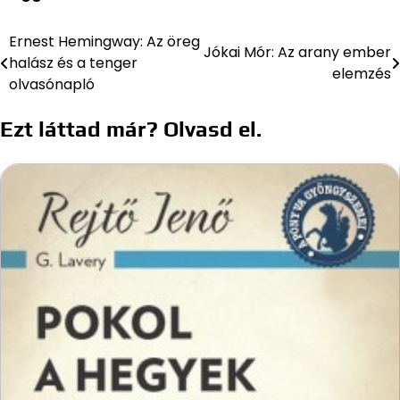
Ernest Hemingway: Az öreg
Bejegyzés
Jókai Mór: Az arany ember
halász és a tenger
elemzés
navigáció
olvasónapló
Ezt láttad már? Olvasd el.