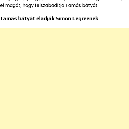
el magát, hogy felszabadítja Tamás bátyát.
Tamás bátyát eladják Simon Legreenek