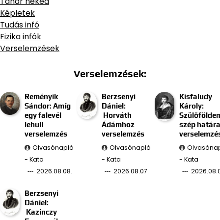
Tanár neked
Képletek
Tudás infó
Fizika infók
Verselemzések
Verselemzések:
Reményik
Berzsenyi
Kisfaludy
Sándor: Amíg
Dániel:
Károly:
egy falevél
Horváth
Szülőfölde
lehull
Ádámhoz
szép határa
verselemzés
verselemzés
verselemzé
Olvasónapló
Olvasónapló
Olvasóna
- Kata
- Kata
- Kata
2026.08.08.
2026.08.07.
2026.08.0
Berzsenyi
Dániel:
Kazinczy