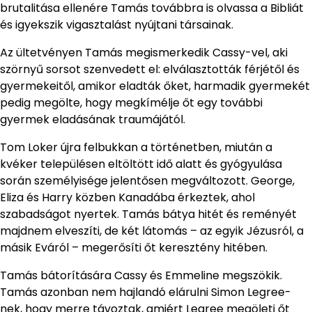
brutalitása ellenére Tamás továbbra is olvassa a Bibliát
és igyekszik vigasztalást nyújtani társainak.
Az ültetvényen Tamás megismerkedik Cassy-vel, aki
szörnyű sorsot szenvedett el: elválasztották férjétől és
gyermekeitől, amikor eladták őket, harmadik gyermekét
pedig megölte, hogy megkímélje őt egy további
gyermek eladásának traumájától.
Tom Loker újra felbukkan a történetben, miután a
kvéker településen eltöltött idő alatt és gyógyulása
során személyisége jelentősen megváltozott. George,
Eliza és Harry közben Kanadába érkeztek, ahol
szabadságot nyertek. Tamás bátya hitét és reményét
majdnem elveszíti, de két látomás – az egyik Jézusról, a
másik Eváról – megerősíti őt keresztény hitében.
Tamás bátorítására Cassy és Emmeline megszökik.
Tamás azonban nem hajlandó elárulni Simon Legree-
nek, hogy merre távoztak, amiért Legree megöleti őt