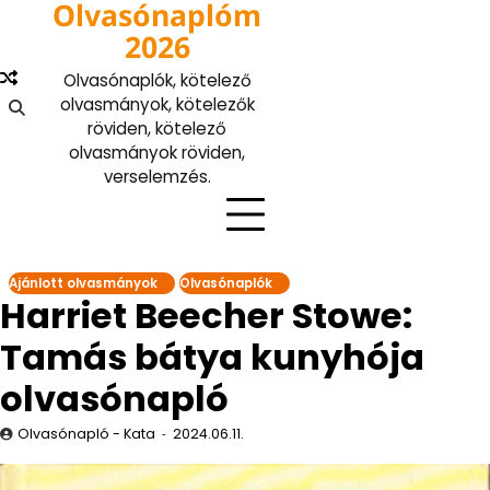
Olvasónaplóm
Skip
to
2026
content
Olvasónaplók, kötelező
olvasmányok, kötelezők
röviden, kötelező
olvasmányok röviden,
verselemzés.
Ajánlott olvasmányok
Olvasónaplók
Harriet Beecher Stowe:
Tamás bátya kunyhója
olvasónapló
Olvasónapló - Kata
2024.06.11.