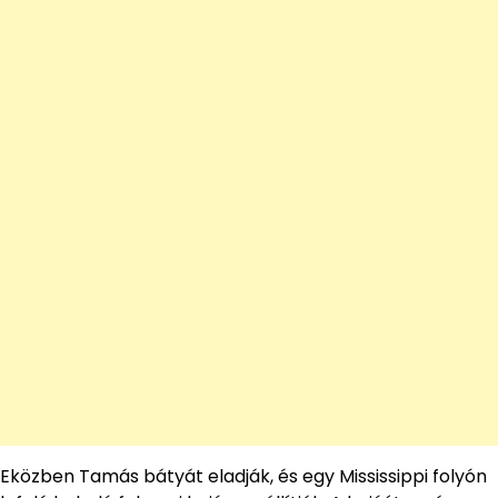
Eközben Tamás bátyát eladják, és egy Mississippi folyón