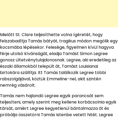
Mielőtt St. Clare teljesíthette volna ígéretét, hogy
felszabadítja Tamás bátyát, tragikus módon megölik egy
kocsmába lépésekor. Felesége, figyelmen kívül hagyva
férje utolsó kívánságát, eladja Tamást Simon Legree
gonosz ültetvénytulajdonosnak. Legree, aki eredetileg az
északi államokból települt át, Tamást Louisianai
birtokára szállítja. Itt Tamás találkozik Legree többi
rabszolgájával, köztük Emmeline-nel, akit szintén
nemrég vásárolt.
Tamás nem hajlandó Legree egyik parancsát sem
teljesíteni, amely szerint meg kellene korbácsolnia egyik
társát, amiért Legree kegyetlenül bántalmazza őt és
próbálja összetörni Tamás Istenbe vetett hitét. Legree