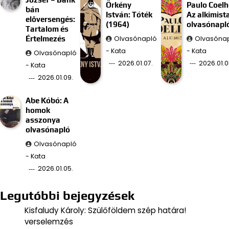
Örkény
Paulo Coelh
bán
István: Tóték
Az alkimist
előversengés:
(1964)
olvasónapl
Tartalom és
Olvasónapló
Olvasóna
Értelmezés
- Kata
- Kata
Olvasónapló
2026.01.07.
2026.01.0
- Kata
2026.01.09.
Abe Kóbó: A
homok
asszonya
olvasónapló
Olvasónapló
- Kata
2026.01.05.
Legutóbbi bejegyzések
Kisfaludy Károly: Szülőföldem szép határa!
verselemzés