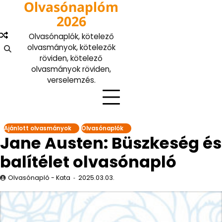
Olvasónaplóm
Skip
to
2026
content
Olvasónaplók, kötelező
olvasmányok, kötelezők
röviden, kötelező
olvasmányok röviden,
verselemzés.
Ajánlott olvasmányok
Olvasónaplók
Jane Austen: Büszkeség és
balítélet olvasónapló
Olvasónapló - Kata
2025.03.03.