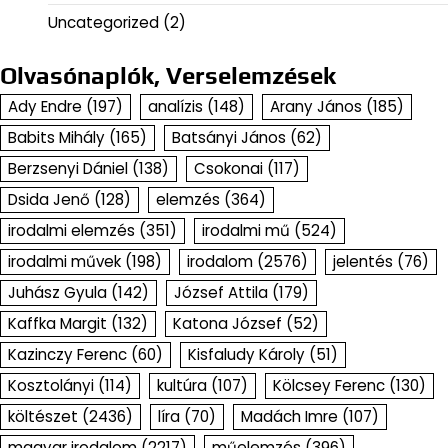
Uncategorized
(2)
Olvasónaplók, Verselemzések
Ady Endre
(197)
analízis
(148)
Arany János
(185)
Babits Mihály
(165)
Batsányi János
(62)
Berzsenyi Dániel
(138)
Csokonai
(117)
Dsida Jenő
(128)
elemzés
(364)
irodalmi elemzés
(351)
irodalmi mű
(524)
irodalmi művek
(198)
irodalom
(2576)
jelentés
(76)
Juhász Gyula
(142)
József Attila
(179)
Kaffka Margit
(132)
Katona József
(52)
Kazinczy Ferenc
(60)
Kisfaludy Károly
(51)
Kosztolányi
(114)
kultúra
(107)
Kölcsey Ferenc
(130)
költészet
(2436)
líra
(70)
Madách Imre
(107)
magyar irodalom
(2217)
műelemzés
(396)