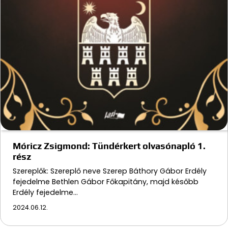
Móricz Zsigmond: Tündérkert olvasónapló 1.
rész
Szereplők: Szereplő neve Szerep Báthory Gábor Erdély
fejedelme Bethlen Gábor Főkapitány, majd később
Erdély fejedelme…
2024.06.12.