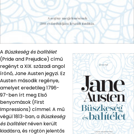
A
Büszkeség és balítélet
(Pride and Prejudice) című
regényt a XIX. századi angol
írónő, Jane Austen jegyzi. Ez
Austen második regénye,
amelyet eredetileg 1796-
97-ben írt meg Első
benyomások (First
Impressions) címmel. A mű
végül 1813-ban, a
Büszkeség
és balítélet
néven került
kiadásra, és rögtön jelentős