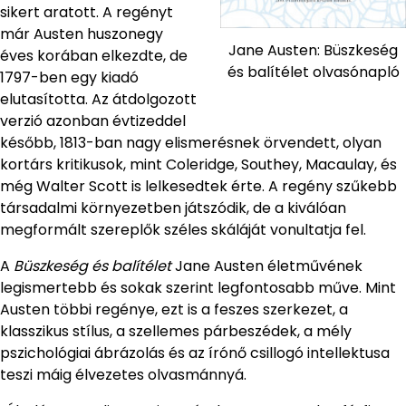
sikert aratott. A regényt
már Austen huszonegy
Jane Austen: Büszkeség
éves korában elkezdte, de
és balítélet olvasónapló
1797-ben egy kiadó
elutasította. Az átdolgozott
verzió azonban évtizeddel
később, 1813-ban nagy elismerésnek örvendett, olyan
kortárs kritikusok, mint Coleridge, Southey, Macaulay, és
még Walter Scott is lelkesedtek érte. A regény szűkebb
társadalmi környezetben játszódik, de a kiválóan
megformált szereplők széles skáláját vonultatja fel.
A
Büszkeség és balítélet
Jane Austen életművének
legismertebb és sokak szerint legfontosabb műve. Mint
Austen többi regénye, ezt is a feszes szerkezet, a
klasszikus stílus, a szellemes párbeszédek, a mély
pszichológiai ábrázolás és az írónő csillogó intellektusa
teszi máig élvezetes olvasmánnyá.