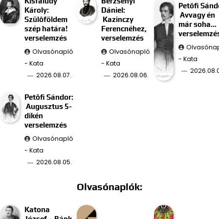
Kisfaludy
Berzsenyi
Petőfi Sánd
Károly:
Dániel:
Avvagy én
Szülőföldem
Kazinczy
már soha…
szép határa!
Ferencnéhez,
verselemzé
verselemzés
verselemzés
Olvasóna
Olvasónapló
Olvasónapló
- Kata
- Kata
- Kata
2026.08.
2026.08.07.
2026.08.06.
Petőfi Sándor:
Augusztus 5-
dikén
verselemzés
Olvasónapló
- Kata
2026.08.05.
Olvasónaplók:
Katona
József – Bánk