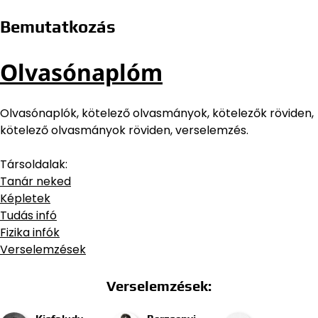
Bemutatkozás
Olvasónaplóm
Olvasónaplók, kötelező olvasmányok, kötelezők röviden,
kötelező olvasmányok röviden, verselemzés.
Társoldalak:
Tanár neked
Képletek
Tudás infó
Fizika infók
Verselemzések
Verselemzések: