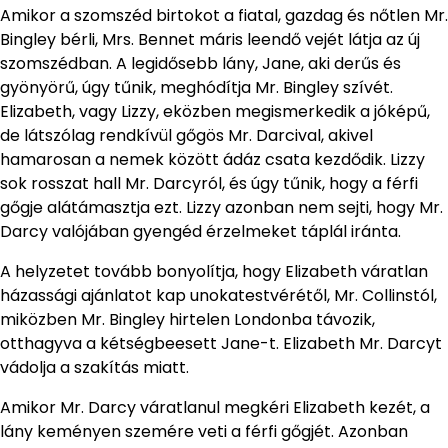
Amikor a szomszéd birtokot a fiatal, gazdag és nőtlen Mr.
Bingley bérli, Mrs. Bennet máris leendő vejét látja az új
szomszédban. A legidősebb lány, Jane, aki derűs és
gyönyörű, úgy tűnik, meghódítja Mr. Bingley szívét.
Elizabeth, vagy Lizzy, eközben megismerkedik a jóképű,
de látszólag rendkívül gőgös Mr. Darcival, akivel
hamarosan a nemek között ádáz csata kezdődik. Lizzy
sok rosszat hall Mr. Darcyról, és úgy tűnik, hogy a férfi
gőgje alátámasztja ezt. Lizzy azonban nem sejti, hogy Mr.
Darcy valójában gyengéd érzelmeket táplál iránta.
A helyzetet tovább bonyolítja, hogy Elizabeth váratlan
házassági ajánlatot kap unokatestvérétől, Mr. Collinstól,
miközben Mr. Bingley hirtelen Londonba távozik,
otthagyva a kétségbeesett Jane-t. Elizabeth Mr. Darcyt
vádolja a szakítás miatt.
Amikor Mr. Darcy váratlanul megkéri Elizabeth kezét, a
lány keményen szemére veti a férfi gőgjét. Azonban