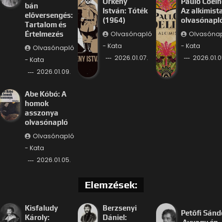
Örkény
Paulo Coelh
bán
István: Tóték
Az alkimist
előversengés:
(1964)
olvasónapl
Tartalom és
Olvasónapló
Olvasóna
Értelmezés
- Kata
- Kata
Olvasónapló
2026.01.07.
2026.01.0
- Kata
2026.01.09.
Abe Kóbó: A
homok
asszonya
olvasónapló
Olvasónapló
- Kata
2026.01.05.
Elemzések:
Kisfaludy
Berzsenyi
Petőfi Sánd
Károly:
Dániel: