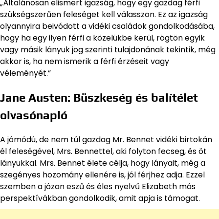
„Általánosan elismert igazság, hogy egy gazdag férfi
szükségszerűen feleséget kell válasszon. Ez az igazság
olyannyira beivódott a vidéki családok gondolkodásába,
hogy ha egy ilyen férfi a közelükbe kerül, rögtön egyik
vagy másik lányuk jog szerinti tulajdonának tekintik, még
akkor is, ha nem ismerik a férfi érzéseit vagy
véleményét.”
Jane Austen: Büszkeség és balítélet
olvasónapló
A jómódú, de nem túl gazdag Mr. Bennet vidéki birtokán
él feleségével, Mrs. Bennettel, aki folyton fecseg, és öt
lányukkal. Mrs. Bennet élete célja, hogy lányait, még a
szegényes hozomány ellenére is, jól férjhez adja. Ezzel
szemben a józan eszű és éles nyelvű Elizabeth más
perspektívákban gondolkodik, amit apja is támogat.