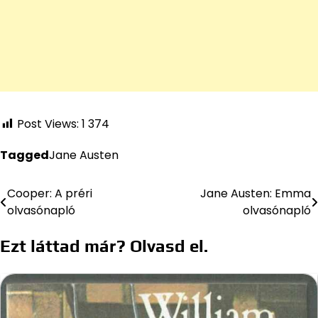
Post Views:
1 374
Tagged
Jane Austen
Cooper: A préri
Jane Austen: Emma
Bejegyzés
olvasónapló
olvasónapló
navigáció
Ezt láttad már? Olvasd el.