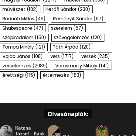
művészet
(102)
Petőfi Sándor
(230)
Radnóti Miklós
(49)
Reményik Sándor
(117)
Shakespeare
(47)
szerelem
(57)
szépirodalom
(150)
szövegelemzés
(120)
Tompa Mihály
(121)
Tóth Árpád
(120)
Vajda János
(108)
vers
(1717)
versek
(235)
verselemzés
(2089)
Vörösmarty Mihály
(141)
érettségi
(115)
értelmezés
(183)
Olvasónaplók:
Katona
József – Bánk