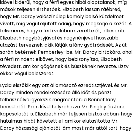
idővel kiderül, hogy a férfi egyes hibái alaptalanok, míg
mások teljesen érthetőek. Elizabeth lassan ráébred,
hogy Mr. Darcy valószínűleg komoly belső küzdelmet
vívott, míg végül eljutott odáig, hogy megkérje a kezét. A
felismerés, hogy a férfi valóban szerette őt, elkeseríti.
Elizabeth nagybátyjával és nagynénjével hosszabb
utazást terveznek, akik látják a lány gyötrődését. Az út
során betérnek Pemberley-be, Mr. Darcy birtokára, ahol
a férfi mindent elkövet, hogy bebizonyítsa, Elizabeth
tévedett, amikor gőgösnek és büszkének nevezte. Lizzy
ekkor végül beleszeret.
Lydia elszökik egy ott állomásozó ezredtisztjével, és Mr.
Darcy minden rendelkezésére álló időt és pénzt
felhasználva igyekszik megmenteni a Bennet lány
becsületét. Ezen kívül helyrehozza Mr. Bingley és Jane
kapcsolatát is. Elizabeth már teljesen biztos abban, hogy
hatalmas hibát követett el, amikor elutasította Mr.
Darcy házassági ajánlatát, ám most már attól tart, hogy