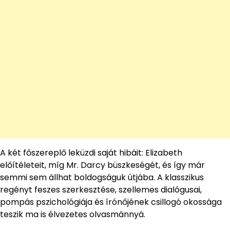
A két főszereplő leküzdi saját hibáit: Elizabeth
előítéleteit, míg Mr. Darcy büszkeségét, és így már
semmi sem állhat boldogságuk útjába. A klasszikus
regényt feszes szerkesztése, szellemes dialógusai,
pompás pszichológiája és írónőjének csillogó okossága
teszik ma is élvezetes olvasmánnyá.