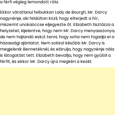
a férfi végleg lemondott róla.
Ekkor váratlanul felbukkan Lady de Bourgh, Mr. Darcy
nagynénje, aki feldúltan közli, hogy elterjedt a hír,
miszerint unokaöccse eljegyezte őt. Elizabeth tisztázza a
helyzetet, kijelentve, hogy nem Mr. Darcy menyasszonya,
de nem hajlandó esküt tenni, hogy soha nem fogadja el a
házassági ajánlatot. Nem sokkal később Mr. Darcy is
megjelenik Bennetéknél, és elárulja, hogy nagynénje nála
is látogatást tett. Elizabeth bevallja, hogy nem gyűlöli a
férfit, és ekkor Mr. Darcy újra megkéri a kezét.