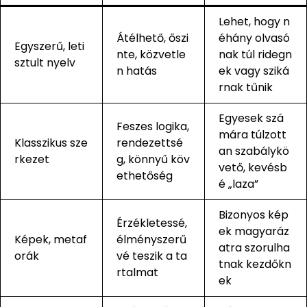
Lehet, hogy n
Átélhető, őszi
éhány olvasó
Egyszerű, leti
nte, közvetle
nak túl ridegn
sztult nyelv
n hatás
ek vagy sziká
rnak tűnik
Egyesek szá
Feszes logika,
mára túlzott
Klasszikus sze
rendezettsé
an szabálykö
rkezet
g, könnyű köv
vető, kevésb
ethetőség
é „laza”
Bizonyos kép
Érzékletessé,
ek magyaráz
Képek, metaf
élményszerű
atra szorulha
orák
vé teszik a ta
tnak kezdőkn
rtalmat
ek