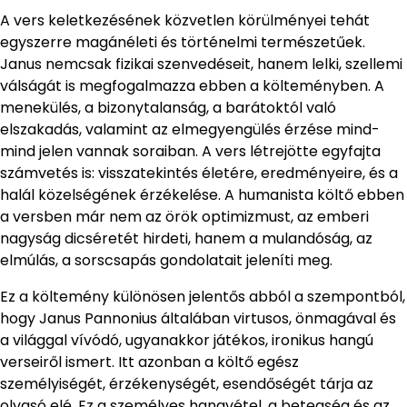
A vers keletkezésének közvetlen körülményei tehát
egyszerre magánéleti és történelmi természetűek.
Janus nemcsak fizikai szenvedéseit, hanem lelki, szellemi
válságát is megfogalmazza ebben a költeményben. A
menekülés, a bizonytalanság, a barátoktól való
elszakadás, valamint az elmegyengülés érzése mind-
mind jelen vannak soraiban. A vers létrejötte egyfajta
számvetés is: visszatekintés életére, eredményeire, és a
halál közelségének érzékelése. A humanista költő ebben
a versben már nem az örök optimizmust, az emberi
nagyság dicséretét hirdeti, hanem a mulandóság, az
elmúlás, a sorscsapás gondolatait jeleníti meg.
Ez a költemény különösen jelentős abból a szempontból,
hogy Janus Pannonius általában virtusos, önmagával és
a világgal vívódó, ugyanakkor játékos, ironikus hangú
verseiről ismert. Itt azonban a költő egész
személyiségét, érzékenységét, esendőségét tárja az
olvasó elé. Ez a személyes hangvétel, a betegség és az