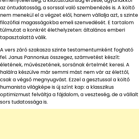
reménytelenség, a kilátástalanság érzése, ugyanakkor
az öntudatosság, a sorssal való szembenézés is. A költő
nem menekül el a végzet elől, hanem vállalja azt, s szinte
filozófiai magasságokba emeli szenvedését. E tartalom
túlmutat a konkrét élethelyzeten: általános emberi
tapasztalattá válik.
A vers záró szakasza szinte testamentumként fogható
fel. Janus Pannonius összegez, számvetést készít:
életének, művészetének, sorsának értelmét keresi. A
halálra készülve már semmi mást nem vár az élettől,
csak a végső megnyugvást. Ezzel a gesztussal a költő
humanista világképe is új színt kap: a klasszikus
optimizmust felváltja a fájdalom, a veszteség, de a vállalt
sors tudatossága is.