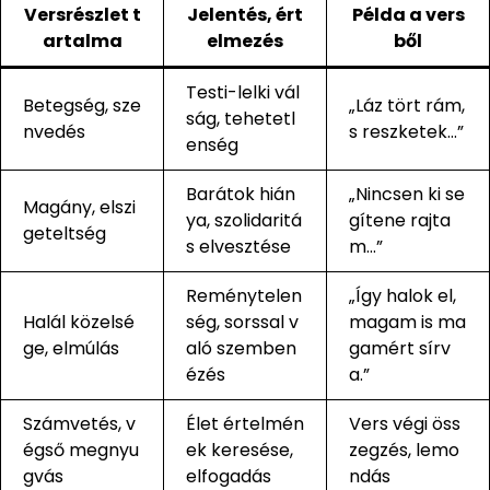
Versrészlet t
Jelentés, ért
Példa a vers
artalma
elmezés
ből
Testi-lelki vál
Betegség, sze
„Láz tört rám,
ság, tehetetl
nvedés
s reszketek…”
enség
Barátok hián
„Nincsen ki se
Magány, elszi
ya, szolidaritá
gítene rajta
geteltség
s elvesztése
m…”
Reménytelen
„Így halok el,
Halál közelsé
ség, sorssal v
magam is ma
ge, elmúlás
aló szemben
gamért sírv
ézés
a.”
Számvetés, v
Élet értelmén
Vers végi öss
égső megnyu
ek keresése,
zegzés, lemo
gvás
elfogadás
ndás