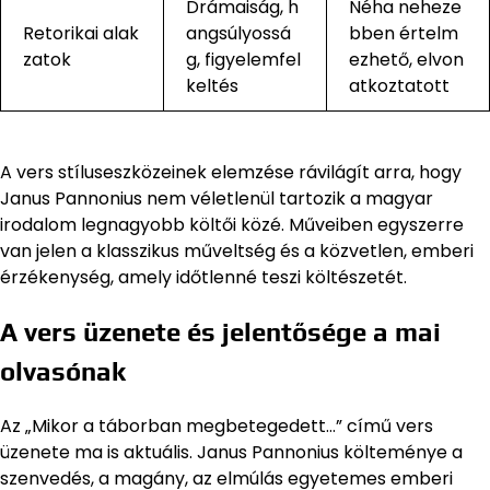
Drámaiság, h
Néha neheze
Retorikai alak
angsúlyossá
bben értelm
zatok
g, figyelemfel
ezhető, elvon
keltés
atkoztatott
A vers stíluseszközeinek elemzése rávilágít arra, hogy
Janus Pannonius nem véletlenül tartozik a magyar
irodalom legnagyobb költői közé. Műveiben egyszerre
van jelen a klasszikus műveltség és a közvetlen, emberi
érzékenység, amely időtlenné teszi költészetét.
A vers üzenete és jelentősége a mai
olvasónak
Az „Mikor a táborban megbetegedett…” című vers
üzenete ma is aktuális. Janus Pannonius költeménye a
szenvedés, a magány, az elmúlás egyetemes emberi