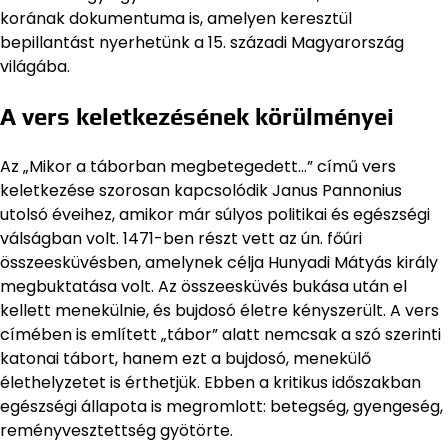
korának dokumentuma is, amelyen keresztül
bepillantást nyerhetünk a 15. századi Magyarország
világába.
A vers keletkezésének körülményei
Az „Mikor a táborban megbetegedett…” című vers
keletkezése szorosan kapcsolódik Janus Pannonius
utolsó éveihez, amikor már súlyos politikai és egészségi
válságban volt. 1471-ben részt vett az ún. főúri
összeesküvésben, amelynek célja Hunyadi Mátyás király
megbuktatása volt. Az összeesküvés bukása után el
kellett menekülnie, és bujdosó életre kényszerült. A vers
címében is említett „tábor” alatt nemcsak a szó szerinti
katonai tábort, hanem ezt a bujdosó, menekülő
élethelyzetet is érthetjük. Ebben a kritikus időszakban
egészségi állapota is megromlott: betegség, gyengeség,
reményvesztettség gyötörte.