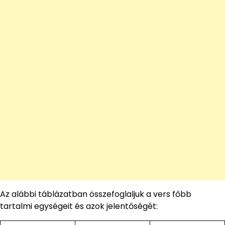
Az alábbi táblázatban összefoglaljuk a vers főbb
tartalmi egységeit és azok jelentőségét: