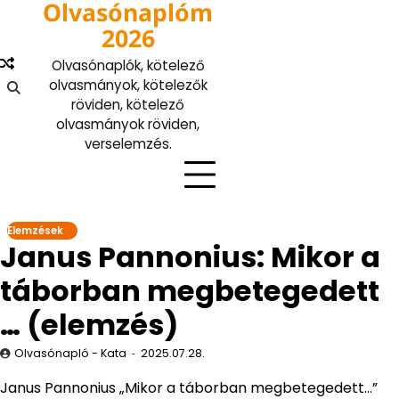
Olvasónaplóm
Skip
to
2026
content
Olvasónaplók, kötelező
olvasmányok, kötelezők
röviden, kötelező
olvasmányok röviden,
verselemzés.
Elemzések
Janus Pannonius: Mikor a
táborban megbetegedett
… (elemzés)
Olvasónapló - Kata
2025.07.28.
Janus Pannonius „Mikor a táborban megbetegedett…”