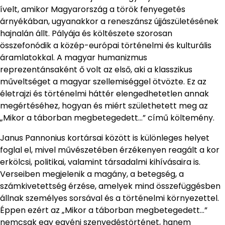
ívelt, amikor Magyarország a török fenyegetés
árnyékában, ugyanakkor a reneszánsz újjászületésének
hajnalán állt. Pályája és költészete szorosan
összefonódik a közép-európai történelmi és kulturális
áramlatokkal. A magyar humanizmus
reprezentánsaként ő volt az első, aki a klasszikus
műveltséget a magyar szellemiséggel ötvözte. Ez az
életrajzi és történelmi háttér elengedhetetlen annak
megértéséhez, hogyan és miért születhetett meg az
„Mikor a táborban megbetegedett…” című költemény.
Janus Pannonius kortársai között is különleges helyet
foglal el, mivel művészetében érzékenyen reagált a kor
erkölcsi, politikai, valamint társadalmi kihívásaira is.
Verseiben megjelenik a magány, a betegség, a
számkivetettség érzése, amelyek mind összefüggésben
állnak személyes sorsával és a történelmi környezettel.
Éppen ezért az „Mikor a táborban megbetegedett…”
nemcsak egy egyéni szenvedéstörténet, hanem