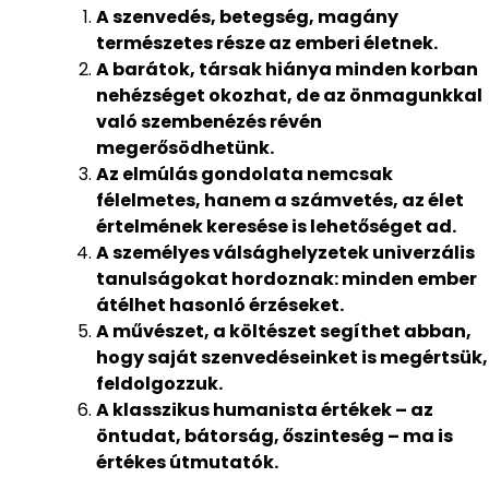
A szenvedés, betegség, magány
természetes része az emberi életnek.
A barátok, társak hiánya minden korban
nehézséget okozhat, de az önmagunkkal
való szembenézés révén
megerősödhetünk.
Az elmúlás gondolata nemcsak
félelmetes, hanem a számvetés, az élet
értelmének keresése is lehetőséget ad.
A személyes válsághelyzetek univerzális
tanulságokat hordoznak: minden ember
átélhet hasonló érzéseket.
A művészet, a költészet segíthet abban,
hogy saját szenvedéseinket is megértsük,
feldolgozzuk.
A klasszikus humanista értékek – az
öntudat, bátorság, őszinteség – ma is
értékes útmutatók.