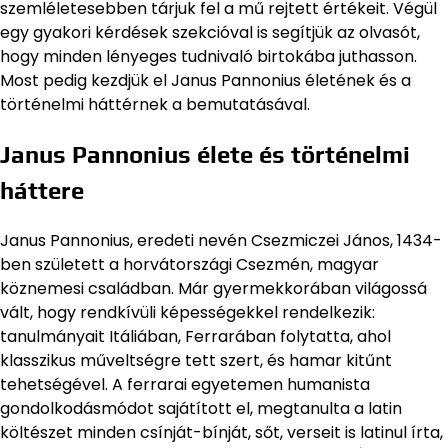
szemléletesebben tárjuk fel a mű rejtett értékeit. Végül
egy gyakori kérdések szekcióval is segítjük az olvasót,
hogy minden lényeges tudnivaló birtokába juthasson.
Most pedig kezdjük el Janus Pannonius életének és a
történelmi háttérnek a bemutatásával.
Janus Pannonius élete és történelmi
háttere
Janus Pannonius, eredeti nevén Csezmiczei János, 1434-
ben született a horvátországi Csezmén, magyar
köznemesi családban. Már gyermekkorában világossá
vált, hogy rendkívüli képességekkel rendelkezik:
tanulmányait Itáliában, Ferrarában folytatta, ahol
klasszikus műveltségre tett szert, és hamar kitűnt
tehetségével. A ferrarai egyetemen humanista
gondolkodásmódot sajátított el, megtanulta a latin
költészet minden csínját-bínját, sőt, verseit is latinul írta,