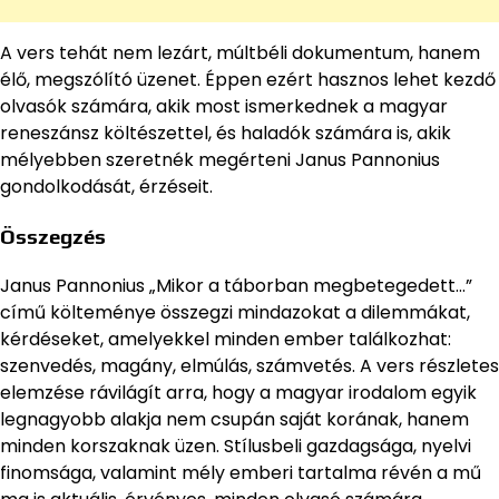
A vers tehát nem lezárt, múltbéli dokumentum, hanem
élő, megszólító üzenet. Éppen ezért hasznos lehet kezdő
olvasók számára, akik most ismerkednek a magyar
reneszánsz költészettel, és haladók számára is, akik
mélyebben szeretnék megérteni Janus Pannonius
gondolkodását, érzéseit.
Összegzés
Janus Pannonius „Mikor a táborban megbetegedett…”
című költeménye összegzi mindazokat a dilemmákat,
kérdéseket, amelyekkel minden ember találkozhat:
szenvedés, magány, elmúlás, számvetés. A vers részletes
elemzése rávilágít arra, hogy a magyar irodalom egyik
legnagyobb alakja nem csupán saját korának, hanem
minden korszaknak üzen. Stílusbeli gazdagsága, nyelvi
finomsága, valamint mély emberi tartalma révén a mű