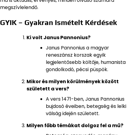
ma is aktuális, érvényes, minden olvasó számára
megszívlelendő.
GYIK – Gyakran Ismételt Kérdések
Ki volt Janus Pannonius?
Janus Pannonius a magyar
reneszánsz korszak egyik
legjelentősebb költője, humanista
gondolkodó, pécsi püspök.
Mikor és milyen körülmények között
született a vers?
A vers 1471-ben, Janus Pannonius
bujdosó éveiben, betegség és lelki
válság idején született.
Milyen főbb témákat dolgoz fel a mű?