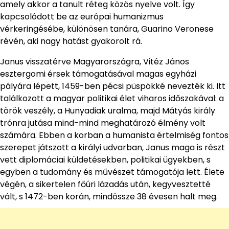
amely akkor a tanult réteg közös nyelve volt. Így
kapcsolódott be az európai humanizmus
vérkeringésébe, különösen tanára, Guarino Veronese
révén, aki nagy hatást gyakorolt rá.
Janus visszatérve Magyarországra, Vitéz János
esztergomi érsek támogatásával magas egyházi
pályára lépett, 1459-ben pécsi püspökké nevezték ki. Itt
találkozott a magyar politikai élet viharos időszakával: a
török veszély, a Hunyadiak uralma, majd Mátyás király
trónra jutása mind-mind meghatározó élmény volt
számára. Ebben a korban a humanista értelmiség fontos
szerepet játszott a királyi udvarban, Janus maga is részt
vett diplomáciai küldetésekben, politikai ügyekben, s
egyben a tudomány és művészet támogatója lett. Élete
végén, a sikertelen főúri lázadás után, kegyvesztetté
vált, s 1472-ben korán, mindössze 38 évesen halt meg.