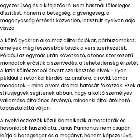
egyszerűség és a kifejezőerő. Nem használ fölösleges
díszítést, hanem a betegség, a gyengeség, a
magányosság érzését közvetlen, letisztult nyelven adja
vissza.
A költő gyakran alkalmaz alliterációkat, párhuzamokat,
amelyek még feszesebbé teszik a vers szerkezetét.
Például az egymás után következő, azonos szerkezetű
mondatok erősítik a szenvedés, a tehetetlenség érzetét.
A latin költészetből átvett szerkesztési elvek – ilyen
például a retorikai kérdés, az anafora, a rövid, tömör
mondatok – mind a vers drámai hatását fokozzák. Ezek a
stílusjegyek segítenek abban, hogy a költő személyes
vallomása általános érvényű, mindenki által átélhető
tapasztalattá váljon.
A nyelvi eszközök közül kiemelkedik a metaforák és
hasonlatok használata. Janus Pannonius nem csupán
leírja a betegséget és a magányt, hanem képszerűvé,