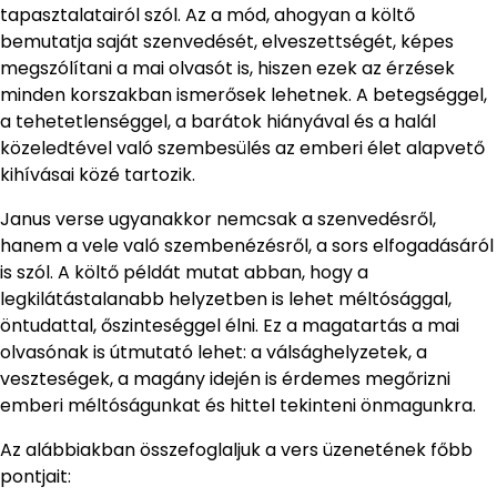
tapasztalatairól szól. Az a mód, ahogyan a költő
bemutatja saját szenvedését, elveszettségét, képes
megszólítani a mai olvasót is, hiszen ezek az érzések
minden korszakban ismerősek lehetnek. A betegséggel,
a tehetetlenséggel, a barátok hiányával és a halál
közeledtével való szembesülés az emberi élet alapvető
kihívásai közé tartozik.
Janus verse ugyanakkor nemcsak a szenvedésről,
hanem a vele való szembenézésről, a sors elfogadásáról
is szól. A költő példát mutat abban, hogy a
legkilátástalanabb helyzetben is lehet méltósággal,
öntudattal, őszinteséggel élni. Ez a magatartás a mai
olvasónak is útmutató lehet: a válsághelyzetek, a
veszteségek, a magány idején is érdemes megőrizni
emberi méltóságunkat és hittel tekinteni önmagunkra.
Az alábbiakban összefoglaljuk a vers üzenetének főbb
pontjait: