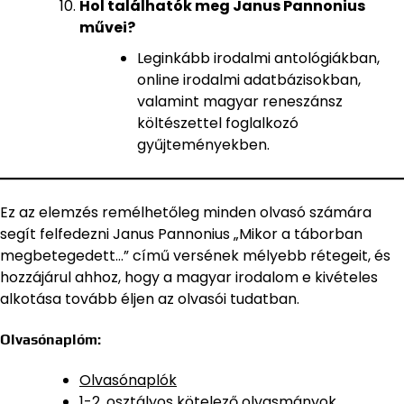
Hol találhatók meg Janus Pannonius
művei?
Leginkább irodalmi antológiákban,
online irodalmi adatbázisokban,
valamint magyar reneszánsz
költészettel foglalkozó
gyűjteményekben.
Ez az elemzés remélhetőleg minden olvasó számára
segít felfedezni Janus Pannonius „Mikor a táborban
megbetegedett…” című versének mélyebb rétegeit, és
hozzájárul ahhoz, hogy a magyar irodalom e kivételes
alkotása tovább éljen az olvasói tudatban.
Olvasónaplóm:
Olvasónaplók
1-2. osztályos kötelező olvasmányok