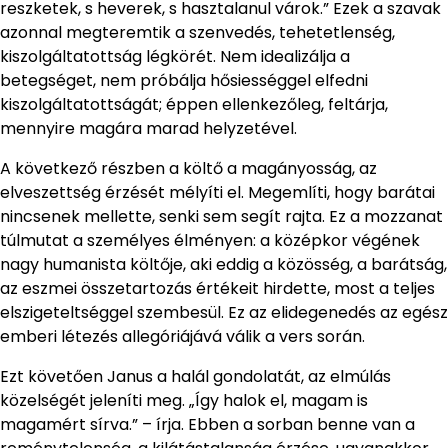
reszketek, s heverek, s hasztalanul várok.” Ezek a szavak
azonnal megteremtik a szenvedés, tehetetlenség,
kiszolgáltatottság légkörét. Nem idealizálja a
betegséget, nem próbálja hősiességgel elfedni
kiszolgáltatottságát; éppen ellenkezőleg, feltárja,
mennyire magára marad helyzetével.
A következő részben a költő a magányosság, az
elveszettség érzését mélyíti el. Megemlíti, hogy barátai
nincsenek mellette, senki sem segít rajta. Ez a mozzanat
túlmutat a személyes élményen: a középkor végének
nagy humanista költője, aki eddig a közösség, a barátság,
az eszmei összetartozás értékeit hirdette, most a teljes
elszigeteltséggel szembesül. Ez az elidegenedés az egész
emberi létezés allegóriájává válik a vers során.
Ezt követően Janus a halál gondolatát, az elmúlás
közelségét jeleníti meg. „Így halok el, magam is
magamért sírva.” – írja. Ebben a sorban benne van a