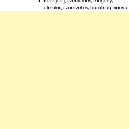
Betegség, szenvedés, magány,
elmúlás, számvetés, barátság hiánya.