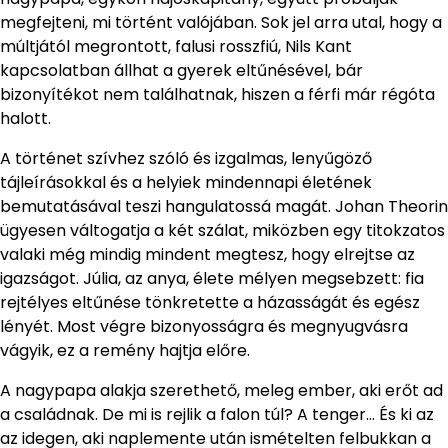
megfejteni, mi történt valójában. Sok jel arra utal, hogy a
múltjától megrontott, falusi rosszfiú, Nils Kant
kapcsolatban állhat a gyerek eltűnésével, bár
bizonyítékot nem találhatnak, hiszen a férfi már régóta
halott.
A történet szívhez szóló és izgalmas, lenyűgöző
tájleírásokkal és a helyiek mindennapi életének
bemutatásával teszi hangulatossá magát. Johan Theorin
ügyesen váltogatja a két szálat, miközben egy titokzatos
valaki még mindig mindent megtesz, hogy elrejtse az
igazságot. Júlia, az anya, élete mélyen megsebzett: fia
rejtélyes eltűnése tönkretette a házasságát és egész
lényét. Most végre bizonyosságra és megnyugvásra
vágyik, ez a remény hajtja előre.
A nagypapa alakja szerethető, meleg ember, aki erőt ad
a családnak. De mi is rejlik a falon túl? A tenger… És ki az
az idegen, aki naplemente után ismételten felbukkan a