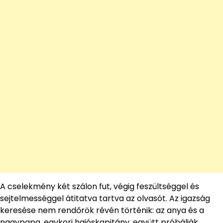
A cselekmény két szálon fut, végig feszültséggel és
sejtelmességgel átitatva tartva az olvasót. Az igazság
keresése nem rendőrök révén történik: az anya és a
nagypapa, egykori hajóskapitány, együtt próbálják