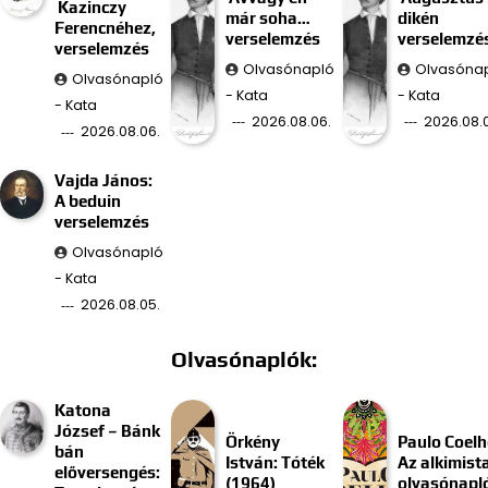
Kazinczy
már soha…
dikén
Ferencnéhez,
verselemzés
verselemzé
verselemzés
Olvasónapló
Olvasóna
Olvasónapló
- Kata
- Kata
- Kata
2026.08.06.
2026.08.
2026.08.06.
Vajda János:
A beduin
verselemzés
Olvasónapló
- Kata
2026.08.05.
Olvasónaplók:
Katona
József – Bánk
Örkény
Paulo Coelh
bán
István: Tóték
Az alkimist
előversengés:
(1964)
olvasónapl