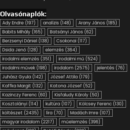
Olvasónaplók:
Ady Endre
(197)
analízis
(148)
Arany János
(185)
Babits Mihály
(165)
Batsányi János
(62)
Berzsenyi Dániel
(138)
Csokonai
(117)
Dsida Jenő
(128)
elemzés
(364)
irodalmi elemzés
(351)
irodalmi mű
(524)
irodalmi művek
(198)
irodalom
(2575)
jelentés
(76)
Juhász Gyula
(142)
József Attila
(179)
Kaffka Margit
(132)
Katona József
(52)
Kazinczy Ferenc
(60)
Kisfaludy Károly
(50)
Kosztolányi
(114)
kultúra
(107)
Kölcsey Ferenc
(130)
költészet
(2435)
líra
(70)
Madách Imre
(107)
magyar irodalom
(2217)
műelemzés
(396)