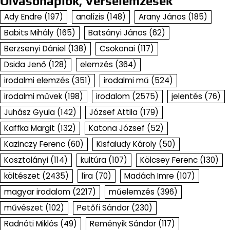
Olvasónaplók, Verselemzések
Ady Endre
(197)
analízis
(148)
Arany János
(185)
Babits Mihály
(165)
Batsányi János
(62)
Berzsenyi Dániel
(138)
Csokonai
(117)
Dsida Jenő
(128)
elemzés
(364)
irodalmi elemzés
(351)
irodalmi mű
(524)
irodalmi művek
(198)
irodalom
(2575)
jelentés
(76)
Juhász Gyula
(142)
József Attila
(179)
Kaffka Margit
(132)
Katona József
(52)
Kazinczy Ferenc
(60)
Kisfaludy Károly
(50)
Kosztolányi
(114)
kultúra
(107)
Kölcsey Ferenc
(130)
költészet
(2435)
líra
(70)
Madách Imre
(107)
magyar irodalom
(2217)
műelemzés
(396)
művészet
(102)
Petőfi Sándor
(230)
Radnóti Miklós
(49)
Reményik Sándor
(117)