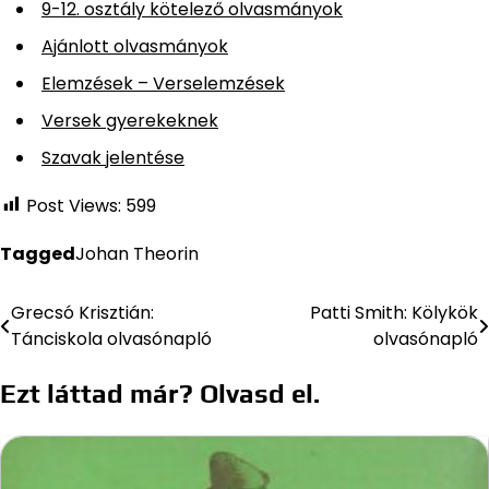
9-12. osztály kötelező olvasmányok
Ajánlott olvasmányok
Elemzések – Verselemzések
Versek gyerekeknek
Szavak jelentése
Post Views:
599
Tagged
Johan Theorin
Grecsó Krisztián:
Patti Smith: Kölykök
Bejegyzés
Tánciskola olvasónapló
olvasónapló
navigáció
Ezt láttad már? Olvasd el.