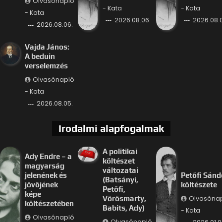
Olvasónapló
- Kata
- Kata
- Kata
2026.08.06.
2026.08.
2026.08.06.
Vajda János:
A beduin
verselemzés
Olvasónapló
- Kata
2026.08.05.
Irodalmi alapfogalmak
A politikai
Ady Endre – a
költészet
magyarság
változatai
jelenének és
Petőfi Sánd
(Batsányi,
jövőjének
költészete
Petőfi,
képe
Olvasóna
Vörösmarty,
költészetében
Babits, Ady)
- Kata
Olvasónapló
Olvasónapló