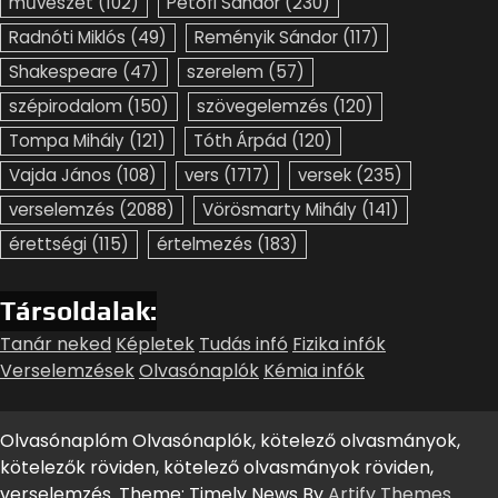
művészet
(102)
Petőfi Sándor
(230)
Radnóti Miklós
(49)
Reményik Sándor
(117)
Shakespeare
(47)
szerelem
(57)
szépirodalom
(150)
szövegelemzés
(120)
Tompa Mihály
(121)
Tóth Árpád
(120)
Vajda János
(108)
vers
(1717)
versek
(235)
verselemzés
(2088)
Vörösmarty Mihály
(141)
érettségi
(115)
értelmezés
(183)
Társoldalak:
Tanár neked
Képletek
Tudás infó
Fizika infók
Verselemzések
Olvasónaplók
Kémia infók
Olvasónaplóm Olvasónaplók, kötelező olvasmányok,
kötelezők röviden, kötelező olvasmányok röviden,
verselemzés. Theme: Timely News By
Artify Themes
.