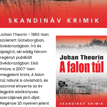
Johan Theorin – 1963-ban
született Göteborgban,
Svédországban. Író és
újságíró, aki eddig három
regényt publikált
Svédországban. Első
műve, a 2007-ben
megjelent krimi,
A falon
túl
, nálunk is olvasható, és
azonnal elnyerte az év
legjobb elsőkönyves
szerzőjének járó díjat.
Regénye 20 nyelven jelent