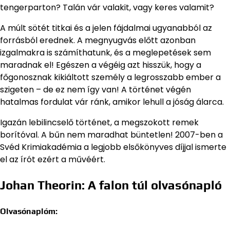
tengerparton? Talán vár valakit, vagy keres valamit?
A múlt sötét titkai és a jelen fájdalmai ugyanabból az
forrásból erednek. A megnyugvás előtt azonban
izgalmakra is számíthatunk, és a meglepetések sem
maradnak el! Egészen a végéig azt hisszük, hogy a
főgonosznak kikiáltott személy a legrosszabb ember a
szigeten – de ez nem így van! A történet végén
hatalmas fordulat vár ránk, amikor lehull a jóság álarca.
Igazán lebilincselő történet, a megszokott remek
borítóval. A bűn nem maradhat büntetlen! 2007-ben a
Svéd Krimiakadémia a legjobb elsőkönyves díjjal ismerte
el az írót ezért a művéért.
Johan Theorin: A falon túl olvasónapló
Olvasónaplóm: