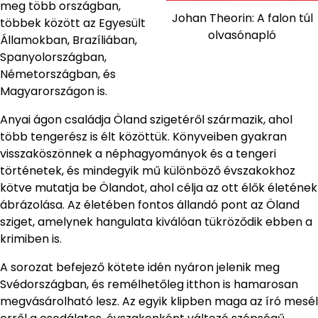
meg több országban,
Johan Theorin: A falon túl
többek között az Egyesült
olvasónapló
Államokban, Brazíliában,
Spanyolországban,
Németországban, és
Magyarországon is.
Anyai ágon családja Öland szigetéről származik, ahol
több tengerész is élt közöttük. Könyveiben gyakran
visszaköszönnek a néphagyományok és a tengeri
történetek, és mindegyik mű különböző évszakokhoz
kötve mutatja be Ölandot, ahol célja az ott élők életének
ábrázolása. Az életében fontos állandó pont az Öland
sziget, amelynek hangulata kiválóan tükröződik ebben a
krimiben is.
A sorozat befejező kötete idén nyáron jelenik meg
Svédországban, és remélhetőleg itthon is hamarosan
megvásárolható lesz. Az egyik klipben maga az író mesél