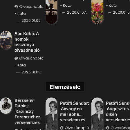
- Kata
- Kata
Olvasónapló
2026.01.07.
2026.01.0
- Kata
2026.01.09.
Abe Kóbó: A
homok
asszonya
olvasónapló
Olvasónapló
- Kata
2026.01.05.
Elemzések:
Berzsenyi
Petőfi Sándor:
Petőfi Sánd
Dániel:
Avvagy én
Augusztus 
Kazinczy
már soha…
dikén
Ferencnéhez,
verselemzés
verselemzé
verselemzés
Olvasónapló
Olvasóna