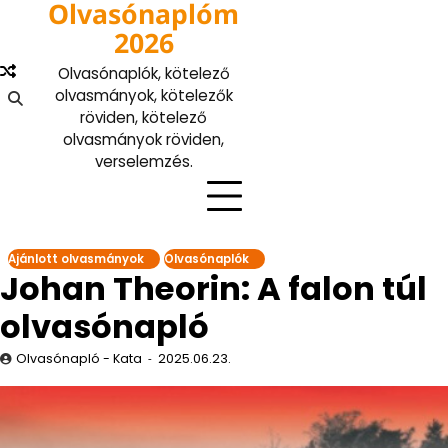
Olvasónaplóm
Skip
to
2026
content
Olvasónaplók, kötelező
olvasmányok, kötelezők
röviden, kötelező
olvasmányok röviden,
verselemzés.
Ajánlott olvasmányok
Olvasónaplók
Johan Theorin: A falon túl
olvasónapló
Olvasónapló - Kata
2025.06.23.