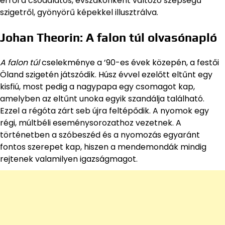
erről a csodálatos, évszakonként változó szépségű
szigetről, gyönyörű képekkel illusztrálva.
Johan Theorin: A falon túl olvasónapló
A falon túl
cselekménye a ’90-es évek közepén, a festői
Öland szigetén játszódik. Húsz évvel ezelőtt eltűnt egy
kisfiú, most pedig a nagypapa egy csomagot kap,
amelyben az eltűnt unoka egyik szandálja található.
Ezzel a régóta zárt seb újra feltépődik. A nyomok egy
régi, múltbéli eseménysorozathoz vezetnek. A
történetben a szóbeszéd és a nyomozás egyaránt
fontos szerepet kap, hiszen a mendemondák mindig
rejtenek valamilyen igazságmagot.