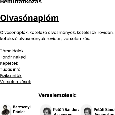
Bemutatkozás
Olvasónaplóm
Olvasónaplók, kötelező olvasmányok, kötelezők röviden,
kötelező olvasmányok röviden, verselemzés.
Társoldalak:
Tanár neked
Képletek
Tudás infó
Fizika infók
Verselemzések
Verselemzések:
Berzsenyi
Petőfi Sándor:
Petőfi Sánd
Dániel:
Avvagy én
Augusztus 