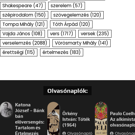
Shakespeare
(47)
szerelem
(57)
szépirodalom
(150)
szövegelemzés
(120)
Tompa Mihály
(121)
Tóth Árpád
(120)
Vajda János
(108)
vers
(1717)
versek
(235)
verselemzés
(2088)
Vörösmarty Mihály
(141)
érettségi
(115)
értelmezés
(183)
Olvasónaplók:
Katona
József – Bánk
Örkény
Paulo Coelh
bán
István: Tóték
Az alkimist
előversengés:
(1964)
olvasónapl
Tartalom és
Olvasónapló
Olvasóna
Értelmezés