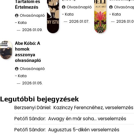
Tartalom és
Olvasónapló
Olvasóna
Értelmezés
- Kata
- Kata
Olvasónapló
2026.01.07.
2026.01.0
- Kata
2026.01.09.
Abe Kóbó: A
homok
asszonya
olvasónapló
Olvasónapló
- Kata
2026.01.05.
Legutóbbi bejegyzések
Berzsenyi Dániel: Kazinczy Ferencnéhez, verselemzés
Petőfi Sándor: Avvagy én már soha… verselemzés
Petőfi Sándor: Augusztus 5-dikén verselemzés