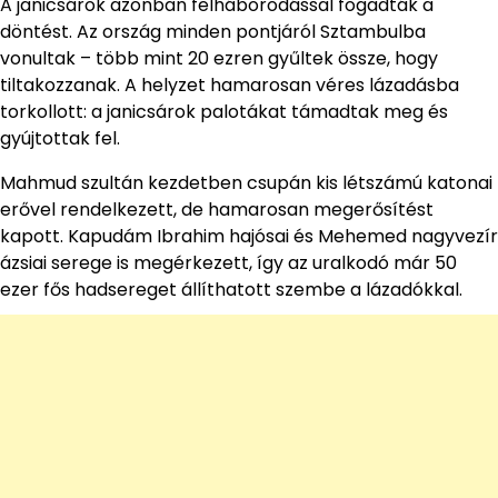
A janicsárok azonban felháborodással fogadták a
döntést. Az ország minden pontjáról Sztambulba
vonultak – több mint 20 ezren gyűltek össze, hogy
tiltakozzanak. A helyzet hamarosan véres lázadásba
torkollott: a janicsárok palotákat támadtak meg és
gyújtottak fel.
Mahmud szultán kezdetben csupán kis létszámú katonai
erővel rendelkezett, de hamarosan megerősítést
kapott. Kapudám Ibrahim hajósai és Mehemed nagyvezír
ázsiai serege is megérkezett, így az uralkodó már 50
ezer fős hadsereget állíthatott szembe a lázadókkal.