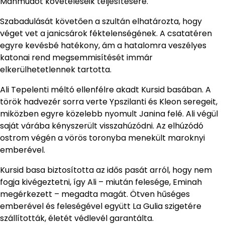
Mahmudot követeléseik teljesítésére.
Szabadulását követően a szultán elhatározta, hogy
véget vet a janicsárok féktelenségének. A csatatéren
egyre kevésbé hatékony, ám a hatalomra veszélyes
katonai rend megsemmisítését immár
elkerülhetetlennek tartotta.
Ali Tepelenti méltó ellenfélre akadt Kursid basában. A
török hadvezér sorra verte Ypszilanti és Kleon seregeit,
miközben egyre közelebb nyomult Janina felé. Ali végül
saját várába kényszerült visszahúzódni. Az elhúzódó
ostrom végén a vörös toronyba menekült maroknyi
emberével.
Kursid basa biztosította az idős pasát arról, hogy nem
fogja kivégeztetni, így Ali – miután felesége, Eminah
megérkezett – megadta magát. Ötven hűséges
emberével és feleségével együtt La Gulia szigetére
szállították, életét védlevél garantálta.