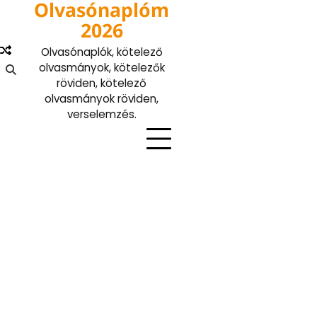
Olvasónaplóm
Skip
to
2026
content
Olvasónaplók, kötelező
olvasmányok, kötelezők
röviden, kötelező
olvasmányok röviden,
verselemzés.