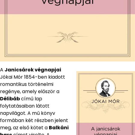
A
Janicsárok végnapjai
Jókai Mór 1854-ben kiadott
romantikus történelmi
regénye, amely először a
Délibáb
című lap
folytatásaiban látott
napvilágot. A mű könyv
formában két részben jelent
meg, az első kötet a
Balkáni
harc
címet viselte. A