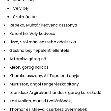
Vely bej
Szolimán bej
Rebeka, Muhtár kedvenc asszonya
Xelianthé, Vely kedvese
Lizza, Szolimán legszebb odaliszkja
Gaskho bej, Tepelenti ellenfele
Artemisz, görög nő
Kleon, görög harcos
Khamkó asszony, Ali Tepelenti anyja
Murrisson, angol tengerészkapitány
Leonidász Argirokantharidész, görög kereskedő
Kasi Mollah, mursid (vallásfőnök)
Thomár és Milieva, cserkesz gyermekek