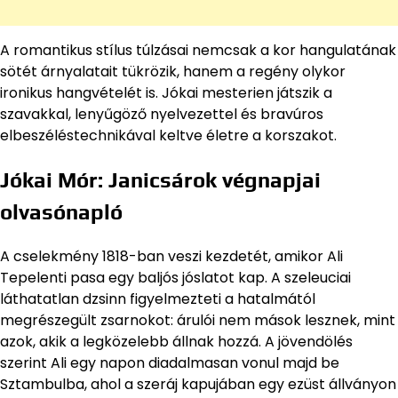
A romantikus stílus túlzásai nemcsak a kor hangulatának
sötét árnyalatait tükrözik, hanem a regény olykor
ironikus hangvételét is. Jókai mesterien játszik a
szavakkal, lenyűgöző nyelvezettel és bravúros
elbeszéléstechnikával keltve életre a korszakot.
Jókai Mór: Janicsárok végnapjai
olvasónapló
A cselekmény 1818-ban veszi kezdetét, amikor Ali
Tepelenti pasa egy baljós jóslatot kap. A szeleuciai
láthatatlan dzsinn figyelmezteti a hatalmától
megrészegült zsarnokot: árulói nem mások lesznek, mint
azok, akik a legközelebb állnak hozzá. A jövendölés
szerint Ali egy napon diadalmasan vonul majd be
Sztambulba, ahol a szeráj kapujában egy ezüst állványon