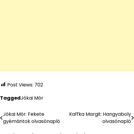
Post Views:
702
Tagged
Jókai Mór
Jókai Mór: Fekete
Kaffka Margit: Hangyaboly
Bejegyzés
gyémántok olvasónapló
olvasónapló
navigáció