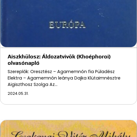
Aiszkhülosz: Áldozatvivők (Khoéphoroi)
olvasónapló
Szereplők: Oresztész – Agamemnón fia Püladész
Elektra – Agamemnón leánya Dajka Klütaimnésztre
Aigiszthosz Szolga Az…
2024.05.31.