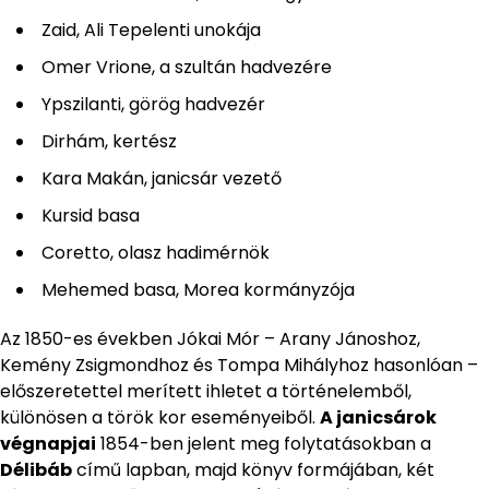
Zaid, Ali Tepelenti unokája
Omer Vrione, a szultán hadvezére
Ypszilanti, görög hadvezér
Dirhám, kertész
Kara Makán, janicsár vezető
Kursid basa
Coretto, olasz hadimérnök
Mehemed basa, Morea kormányzója
Az 1850-es években Jókai Mór – Arany Jánoshoz,
Kemény Zsigmondhoz és Tompa Mihályhoz hasonlóan –
előszeretettel merített ihletet a történelemből,
különösen a török kor eseményeiből.
A janicsárok
végnapjai
1854-ben jelent meg folytatásokban a
Délibáb
című lapban, majd könyv formájában, két