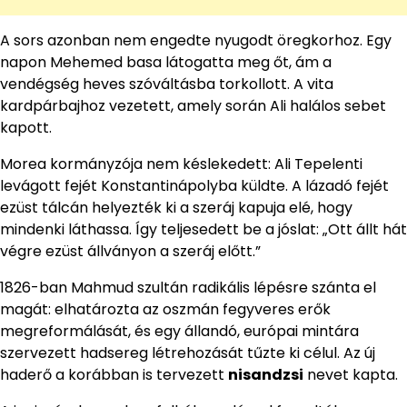
A sors azonban nem engedte nyugodt öregkorhoz. Egy
napon Mehemed basa látogatta meg őt, ám a
vendégség heves szóváltásba torkollott. A vita
kardpárbajhoz vezetett, amely során Ali halálos sebet
kapott.
Morea kormányzója nem késlekedett: Ali Tepelenti
levágott fejét Konstantinápolyba küldte. A lázadó fejét
ezüst tálcán helyezték ki a szeráj kapuja elé, hogy
mindenki láthassa. Így teljesedett be a jóslat: „Ott állt hát
végre ezüst állványon a szeráj előtt.”
1826-ban Mahmud szultán radikális lépésre szánta el
magát: elhatározta az oszmán fegyveres erők
megreformálását, és egy állandó, európai mintára
szervezett hadsereg létrehozását tűzte ki célul. Az új
haderő a korábban is tervezett
nisandzsi
nevet kapta.