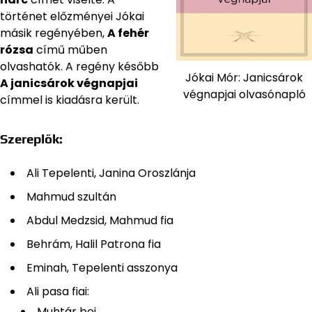
történet előzményei Jókai
másik regényében,
A fehér
rózsa
című műben
olvashatók. A regény később
Jókai Mór: Janicsárok
A janicsárok végnapjai
végnapjai olvasónapló
címmel is kiadásra került.
Szereplők:
Ali Tepelenti, Janina Oroszlánja
Mahmud szultán
Abdul Medzsid, Mahmud fia
Behrám, Halil Patrona fia
Eminah, Tepelenti asszonya
Ali pasa fiai:
Muhtár bej