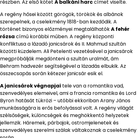
részben. Az első kötet
A balkáni harc
címet viselte.
A regény hősei között görögök, törökök és albánok
szerepelnek, a cselekmény 1818-ban kezdődik. A
történet bizonyos előzményei megtalálhatók
A fehér
rózsa
című korábbi műben. A regény központi
konfliktusa a lázadó janicsárok és II. Mahmud szultán
közötti küzdelem. Ali Petelenti vezetésével a janicsárok
megpróbálják megdönteni a szultán uralmát, ám
Behram hadvezér segítségével a lázadás elbukik. Az
összecsapás során kétezer janicsár esik el.
A janicsárok végnapjai
tele van a romantika vad,
szenvedélyes elemeivel, ami a francia romantika és Lord
Byron hatását tükrözi – utóbbi ekkoriban Arany János
munkásságára is erős befolyással volt. A regény világát
szélsőségek, különcségek és meghökkentő helyzetek
jellemzik. Háremek, párbajok, ostromjelenetek és
szenvedélyes szerelmi szálak váltakoznak a cselekmény
során.