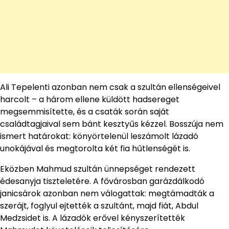
Ali Tepelenti azonban nem csak a szultán ellenségeivel
harcolt – a három ellene küldött hadsereget
megsemmisítette, és a csaták során saját
családtagjaival sem bánt kesztyűs kézzel. Bosszúja nem
ismert határokat: könyörtelenül leszámolt lázadó
unokájával és megtorolta két fia hűtlenségét is.
Eközben Mahmud szultán ünnepséget rendezett
édesanyja tiszteletére. A fővárosban garázdálkodó
janicsárok azonban nem válogattak: megtámadták a
szerájt, foglyul ejtették a szultánt, majd fiát, Abdul
Medzsidet is. A lázadók erővel kényszerítették