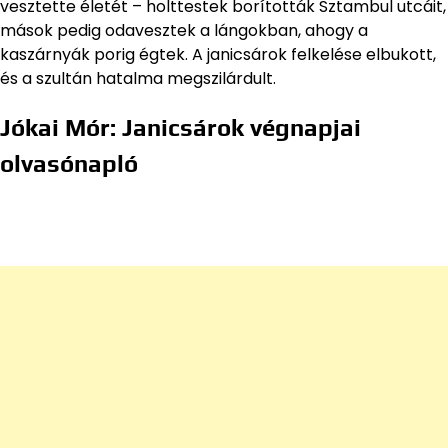
vesztette életét – holttestek borították Sztambul utcáit,
mások pedig odavesztek a lángokban, ahogy a
kaszárnyák porig égtek. A janicsárok felkelése elbukott,
és a szultán hatalma megszilárdult.
Jókai Mór: Janicsárok végnapjai
olvasónapló