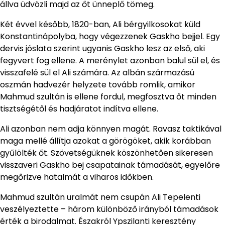
állva üdvözli majd az őt ünneplő tömeg.
Két évvel később, 1820-ban, Ali bérgyilkosokat küld
Konstantinápolyba, hogy végezzenek Gaskho bejjel. Egy
dervis jóslata szerint ugyanis Gaskho lesz az első, aki
fegyvert fog ellene. A merénylet azonban balul sül el, és
visszafelé sül el Ali számára. Az albán származású
oszmán hadvezér helyzete tovább romlik, amikor
Mahmud szultán is ellene fordul, megfosztva őt minden
tisztségétől és hadjáratot indítva ellene.
Ali azonban nem adja könnyen magát. Ravasz taktikával
maga mellé állítja azokat a görögöket, akik korábban
gyűlölték őt. Szövetségüknek köszönhetően sikeresen
visszaveri Gaskho bej csapatainak támadását, egyelőre
megőrizve hatalmát a viharos időkben.
Mahmud szultán uralmát nem csupán Ali Tepelenti
veszélyeztette – három különböző irányból támadások
érték a birodalmat. Északról Ypszilanti keresztény