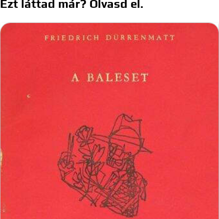
Ezt láttad már? Olvasd el.