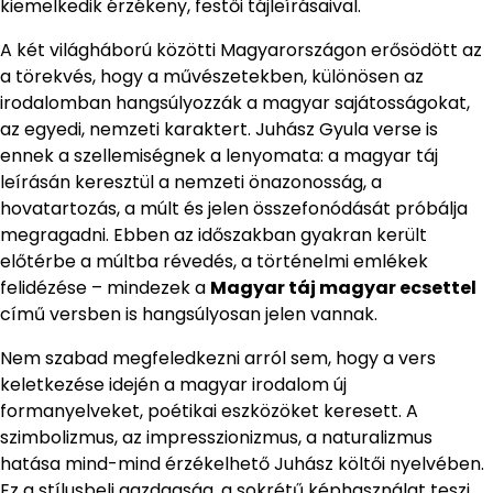
kiemelkedik érzékeny, festői tájleírásaival.
A két világháború közötti Magyarországon erősödött az
a törekvés, hogy a művészetekben, különösen az
irodalomban hangsúlyozzák a magyar sajátosságokat,
az egyedi, nemzeti karaktert. Juhász Gyula verse is
ennek a szellemiségnek a lenyomata: a magyar táj
leírásán keresztül a nemzeti önazonosság, a
hovatartozás, a múlt és jelen összefonódását próbálja
megragadni. Ebben az időszakban gyakran került
előtérbe a múltba révedés, a történelmi emlékek
felidézése – mindezek a
Magyar táj magyar ecsettel
című versben is hangsúlyosan jelen vannak.
Nem szabad megfeledkezni arról sem, hogy a vers
keletkezése idején a magyar irodalom új
formanyelveket, poétikai eszközöket keresett. A
szimbolizmus, az impresszionizmus, a naturalizmus
hatása mind-mind érzékelhető Juhász költői nyelvében.
Ez a stílusbeli gazdagság, a sokrétű képhasználat teszi