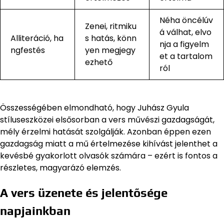
Néha öncélúv
Zenei, ritmiku
á válhat, elvo
Alliteráció, ha
s hatás, könn
nja a figyelm
ngfestés
yen megjegy
et a tartalom
ezhető
ról
Összességében elmondható, hogy Juhász Gyula
stíluseszközei elsősorban a vers művészi gazdagságát,
mély érzelmi hatását szolgálják. Azonban éppen ezen
gazdagság miatt a mű értelmezése kihívást jelenthet a
kevésbé gyakorlott olvasók számára – ezért is fontos a
részletes, magyarázó elemzés.
A vers üzenete és jelentősége
napjainkban