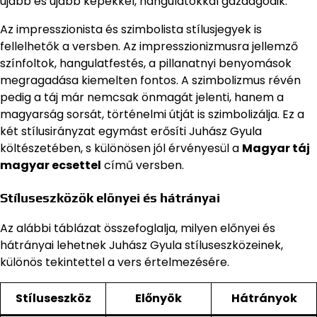
újabb és újabb képekkel, hangulatokkal gazdagodik.
Az impresszionista és szimbolista stílusjegyek is
fellelhetők a versben. Az impresszionizmusra jellemző
színfoltok, hangulatfestés, a pillanatnyi benyomások
megragadása kiemelten fontos. A szimbolizmus révén
pedig a táj már nemcsak önmagát jelenti, hanem a
magyarság sorsát, történelmi útját is szimbolizálja. Ez a
két stílusirányzat egymást erősíti Juhász Gyula
költészetében, s különösen jól érvényesül a
Magyar táj
magyar ecsettel
című versben.
Stíluseszközök előnyei és hátrányai
Az alábbi táblázat összefoglalja, milyen előnyei és
hátrányai lehetnek Juhász Gyula stíluseszközeinek,
különös tekintettel a vers értelmezésére.
Stíluseszköz
Előnyök
Hátrányok