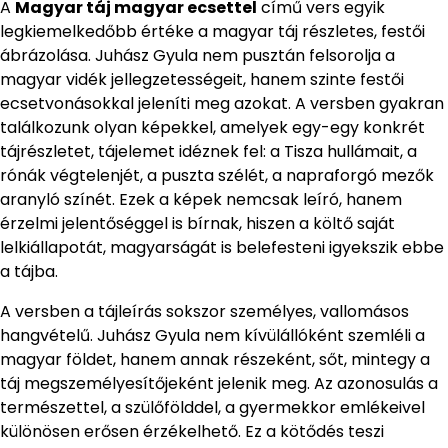
A
Magyar táj magyar ecsettel
című vers egyik
legkiemelkedőbb értéke a magyar táj részletes, festői
ábrázolása. Juhász Gyula nem pusztán felsorolja a
magyar vidék jellegzetességeit, hanem szinte festői
ecsetvonásokkal jeleníti meg azokat. A versben gyakran
találkozunk olyan képekkel, amelyek egy-egy konkrét
tájrészletet, tájelemet idéznek fel: a Tisza hullámait, a
rónák végtelenjét, a puszta szélét, a napraforgó mezők
aranyló színét. Ezek a képek nemcsak leíró, hanem
érzelmi jelentőséggel is bírnak, hiszen a költő saját
lelkiállapotát, magyarságát is belefesteni igyekszik ebbe
a tájba.
A versben a tájleírás sokszor személyes, vallomásos
hangvételű. Juhász Gyula nem kívülállóként szemléli a
magyar földet, hanem annak részeként, sőt, mintegy a
táj megszemélyesítőjeként jelenik meg. Az azonosulás a
természettel, a szülőfölddel, a gyermekkor emlékeivel
különösen erősen érzékelhető. Ez a kötődés teszi