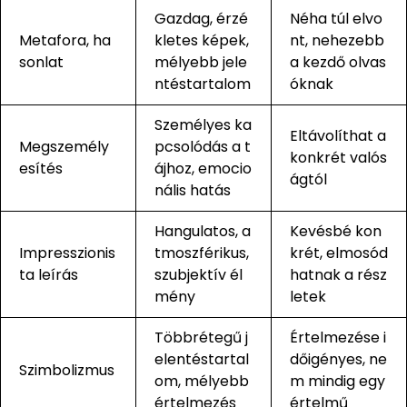
Gazdag, érzé
Néha túl elvo
Metafora, ha
kletes képek,
nt, nehezebb
sonlat
mélyebb jele
a kezdő olvas
ntéstartalom
óknak
Személyes ka
Eltávolíthat a
Megszemély
pcsolódás a t
konkrét valós
esítés
ájhoz, emocio
ágtól
nális hatás
Hangulatos, a
Kevésbé kon
Impresszionis
tmoszférikus,
krét, elmosód
ta leírás
szubjektív él
hatnak a rész
mény
letek
Többrétegű j
Értelmezése i
elentéstartal
dőigényes, ne
Szimbolizmus
om, mélyebb
m mindig egy
értelmezés
értelmű