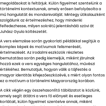
megoldásokat is feltárjuk. Külön figyelmet szentelünk a
történelmi kontextusnak, amely erősen befolyásolta a
mű hangulatát és mondanivalóját. Mintegy útikalauzként
szolgálunk az értelmezéshez, hogy mindenki
felfedezhesse, milyen sokrétű jelentésháló szövi át
Juhász Gyula költészetét.
A vers elemzése során gyakorlati példákkal segítjük a
komplex képek és motívumok felismerését,
értelmezését. Az irodalmi eszközök részletes
bemutatása során pedig kiemeljük, miként járulnak
hozzá ezek a vers egységes hangulatához, művészi
értékéhez. Bemutatjuk, hogyan válik a tájfestés a
magyar identitás kifejezőeszközévé, s miért olyan fontos
ez a motívum a történelmi Magyarország korában.
A cikk végén egy összehasonlító táblázatot is közlünk,
amely segít átlátni a vers fő előnyeit és esetleges
korlátait, külön figyelmet szentelve annak, miként