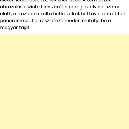
ábrázolása szinte filmszerűen pereg az olvasó szeme
előtt, miközben a költő hol közelről, hol távolabbról, hol
panoramikus, hol részletező módon mutatja be a
magyar tájat.