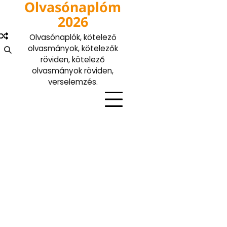
Olvasónaplóm
Skip
to
2026
content
Olvasónaplók, kötelező
olvasmányok, kötelezők
röviden, kötelező
olvasmányok röviden,
verselemzés.