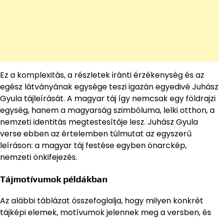
Ez a komplexitás, a részletek iránti érzékenység és az
egész látványának egysége teszi igazán egyedivé Juhász
Gyula tájleírását. A magyar táj így nemcsak egy földrajzi
egység, hanem a magyarság szimbóluma, lelki otthon, a
nemzeti identitás megtestesítője lesz. Juhász Gyula
verse ebben az értelemben túlmutat az egyszerű
leíráson: a magyar táj festése egyben önarckép,
nemzeti önkifejezés.
Tájmotívumok példákban
Az alábbi táblázat összefoglalja, hogy milyen konkrét
tájképi elemek, motívumok jelennek meg a versben, és