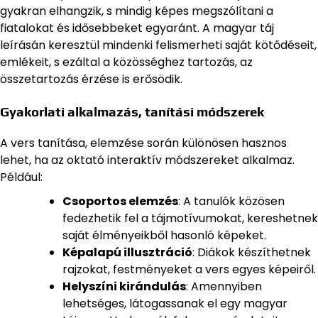
gyakran elhangzik, s mindig képes megszólítani a
fiatalokat és idősebbeket egyaránt. A magyar táj
leírásán keresztül mindenki felismerheti saját kötődéseit,
emlékeit, s ezáltal a közösséghez tartozás, az
összetartozás érzése is erősödik.
Gyakorlati alkalmazás, tanítási módszerek
A vers tanítása, elemzése során különösen hasznos
lehet, ha az oktató interaktív módszereket alkalmaz.
Például:
Csoportos elemzés
: A tanulók közösen
fedezhetik fel a tájmotívumokat, kereshetnek
saját élményeikből hasonló képeket.
Képalapú illusztráció
: Diákok készíthetnek
rajzokat, festményeket a vers egyes képeiről.
Helyszíni kirándulás
: Amennyiben
lehetséges, látogassanak el egy magyar