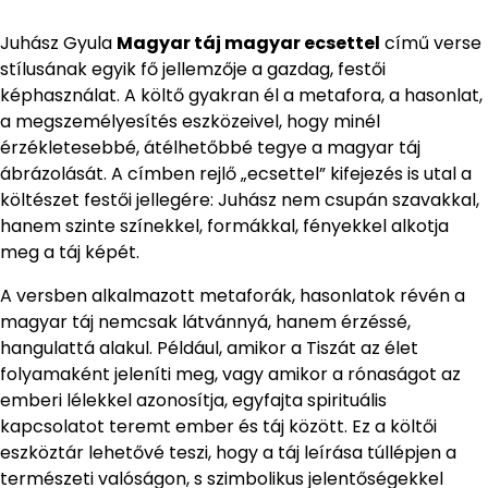
Juhász Gyula
Magyar táj magyar ecsettel
című verse
stílusának egyik fő jellemzője a gazdag, festői
képhasználat. A költő gyakran él a metafora, a hasonlat,
a megszemélyesítés eszközeivel, hogy minél
érzékletesebbé, átélhetőbbé tegye a magyar táj
ábrázolását. A címben rejlő „ecsettel” kifejezés is utal a
költészet festői jellegére: Juhász nem csupán szavakkal,
hanem szinte színekkel, formákkal, fényekkel alkotja
meg a táj képét.
A versben alkalmazott metaforák, hasonlatok révén a
magyar táj nemcsak látvánnyá, hanem érzéssé,
hangulattá alakul. Például, amikor a Tiszát az élet
folyamaként jeleníti meg, vagy amikor a rónaságot az
emberi lélekkel azonosítja, egyfajta spirituális
kapcsolatot teremt ember és táj között. Ez a költői
eszköztár lehetővé teszi, hogy a táj leírása túllépjen a
természeti valóságon, s szimbolikus jelentőségekkel