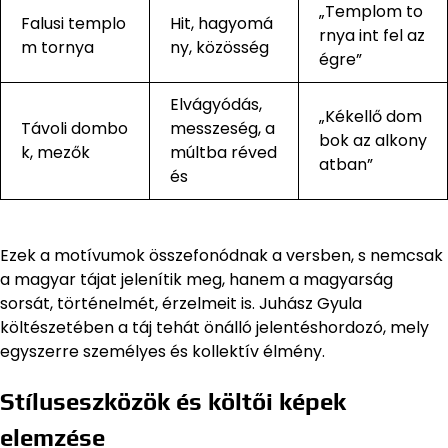
„Templom to
Falusi templo
Hit, hagyomá
rnya int fel az
m tornya
ny, közösség
égre”
Elvágyódás,
„Kékellő dom
Távoli dombo
messzeség, a
bok az alkony
k, mezők
múltba réved
atban”
és
Ezek a motívumok összefonódnak a versben, s nemcsak
a magyar tájat jelenítik meg, hanem a magyarság
sorsát, történelmét, érzelmeit is. Juhász Gyula
költészetében a táj tehát önálló jelentéshordozó, mely
egyszerre személyes és kollektív élmény.
Stíluseszközök és költői képek
elemzése