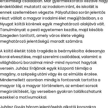
értelmiségi családban. Már gyermekkorától kezdve nagy
érdeklődést mutatott az irodalom iránt, és iskoláit is
ennek szellemében végezte. Pályafutása során jelentős
részt vállalt a magyar irodalmi élet megújításában, s a
Nyugat költői körének egyik meghatározó alakjává vált.
Tanulmányait a pesti egyetemen kezdte, majd később
Szegeden tanított, amely város élete végéig
meghatározó jelentőségű maradt számára.
A költő életét több tragédia is beárnyékolta: édesanyja
korai elvesztése, majd szerelmi csalódásai, valamint a
világháború borzalmai mind-mind nyomot hagytak
versein. Juhász lírájának egyik központi témája a
magány, a szépség utáni vágy és az elmúlás érzése.
Mindemellett azonban mindig is fontosnak tartotta a
magyar táj, a magyar történelem, az emberi sorsok
megörökítését, így verseiben gyakran találkozhatunk
ezekkel a motívumokkal.
Juhász Gyula három jelentősebb alkotói korszakra