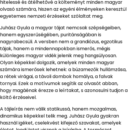
hitelessé és átélhetővé a költeményt minden magyar
olvasó számára, hiszen az egyéni élményeken keresztül
egyetemes nemzeti érzéseket szólaltat meg.
Juhász Gyula a magyar tájat nemcsak szépségeiben,
hanem egyszerűségében, puritánságában is
nagyrabecsüli. A versben nem a grandiózus, egzotikus
tájak, hanem a mindennapokban ismerős, mégis
különleges magyar vidék jelenik meg hangsúlyosan.
Olyan képekkel dolgozik, amelyek minden magyar
számára ismerősek lehetnek: a búzamezők hullámzása,
a rétek virágai, a távoli dombok homálya, a falvak
tornyai. Ezek a motívumok segítik az olvasót abban,
hogy magáénak érezze a leírtakat, s azonosulni tudjon a
költő érzéseivel.
A tájleírás nem válik statikussá, hanem mozgalmas,
dinamikus képekkel telik meg. Juhász Gyula gyakran
használ igéket, cselekvést kifejező szavakat, amelyek
életet, lendületet visznek a leírásba. A természet