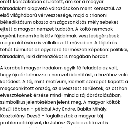
érett korszakában született, amikor a magyar
társadalom alapvető változásokon ment keresztül. Az
első világháború vérvesztesége, majd a trianoni
békediktátum okozta országcsonkítás mély sebeket
ejtett a magyar nemzet tudatán. A költő nemcsak
egyéni, hanem kollektív fájdalmak, veszteségérzések
megörökítésére is vállalkozott műveiben. A tájleírás
tehát túlmutat az egyszerű természeti képeken: politikai,
társadalmi, lelki dimenziókat is magában hordoz.
A korabeli magyar irodalom egyik fő feladata az volt,
hogy újraértelmezze a nemzeti identitást, a hazához való
kötődést. A táj, mint motívum, kiemelt szerepet kapott: a
megcsonkított ország, az elvesztett területek, az otthon
elvesztésének érzése mind-mind a táj ábrázolásában,
szimbolikus jelentésében jelent meg. A magyar költők
közül többen – például Ady Endre, Babits Mihály,
Kosztolányi Dezső – foglalkoztak a magyar táj
problematikájával, de Juhász Gyula ezek közül is