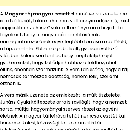
A
Magyar táj magyar ecsettel
című vers üzenete ma
is aktuális, sőt, talán soha nem volt annyira időszerű, mint
napjainkban. Juhász Gyula költeménye arra hívja fel a
figyelmet, hogy a magyarság identitásának,
önmeghatározásának egyik legfőbb forrása a szülőföld,
a táj szeretete. Ebben a globalizált, gyorsan változó
világban különösen fontos, hogy megtaláljuk saját
gyökereinket, hogy kötődjünk ahhoz a földhöz, ahol
élünk, ahonnan származunk. A vers tanulsága, hogy a táj
nemcsak természeti adottság, hanem lelki, szellemi
otthon is.
A vers másik üzenete az emlékezés, a múlt tisztelete.
Juhász Gyula költészete arra is rávilágít, hogy a nemzet
sorsa, múltja, hagyományai szerves részei az egyéni
életnek. A magyar táj leírása tehát nemcsak esztétikai,
hanem erkölcsi, közösségi tartalommal is bír:
felelősséggel tartozunk egymásért, a közös múltért, a