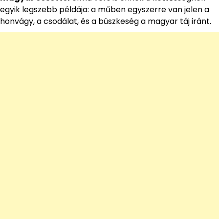
egyik legszebb példája: a műben egyszerre van jelen a
honvágy, a csodálat, és a büszkeség a magyar táj iránt.