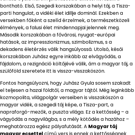
bontható. Első, Szegedi korszakában a helyi táj, a Tisza-
parti hangulat, a vidéki élet idillje dominál. Ezekben a
versekben főként a szelíd érzelmek, a természetközeli
élmények, a falusi élet mindennapjai jelennek meg.
Második korszakában a fővárosi, nyugat-európai
hatások, az impresszionizmus, szimbolizmus, s a
dekadens életérzés válik hangsúlyossá. Utolsó, késői
korszakában Juhász egyre inkább az elvágyódás, a
fájdalom, a rezignáció költőjévé válik, ám a magyar táj, a
szülőföld szeretete itt is vissza-visszaköszön.
Fontos hangsúlyozni, hogy Juhász Gyula sosem szakadt
el teljesen a hazai földtől, a magyar tájtól. Még leginkább
kozmopolita, világpolgár verseiben is visszaköszön a
magyar vidék, a szegedi táj képe, a Tisza-part, a
napraforgó-mezők, a puszta világa. Ez a kettősség – a
vágyódás a nagyvilágba, s a mély kötődés a hazához –
meghatározza egész pályafutását. A
Magyar táj
magyar ecsettel
című vers is ennek a kettősségnek