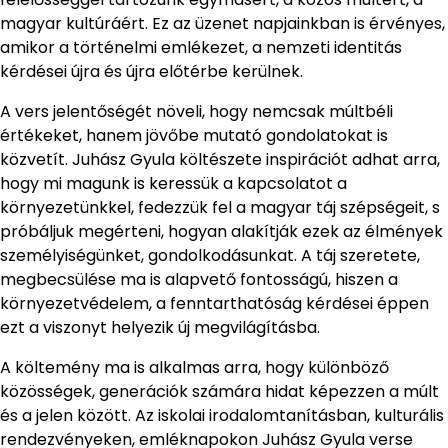
magyar kultúráért. Ez az üzenet napjainkban is érvényes,
amikor a történelmi emlékezet, a nemzeti identitás
kérdései újra és újra előtérbe kerülnek.
A vers jelentőségét növeli, hogy nemcsak múltbéli
értékeket, hanem jövőbe mutató gondolatokat is
közvetít. Juhász Gyula költészete inspirációt adhat arra,
hogy mi magunk is keressük a kapcsolatot a
környezetünkkel, fedezzük fel a magyar táj szépségeit, s
próbáljuk megérteni, hogyan alakítják ezek az élmények
személyiségünket, gondolkodásunkat. A táj szeretete,
megbecsülése ma is alapvető fontosságú, hiszen a
környezetvédelem, a fenntarthatóság kérdései éppen
ezt a viszonyt helyezik új megvilágításba.
A költemény ma is alkalmas arra, hogy különböző
közösségek, generációk számára hidat képezzen a múlt
és a jelen között. Az iskolai irodalomtanításban, kulturális
rendezvényeken, emléknapokon Juhász Gyula verse