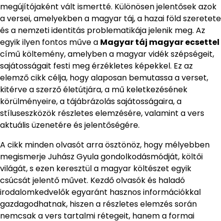
megújítójaként vált ismertté. Különösen jelentősek azok
a versei, amelyekben a magyar táj, a hazai föld szeretete
és a nemzeti identitás problematikája jelenik meg. Az
egyik ilyen fontos műve a
Magyar táj magyar ecsettel
című költemény, amelyben a magyar vidék szépségeit,
sajátosságait festi meg érzékletes képekkel. Ez az
elemző cikk célja, hogy alaposan bemutassa a verset,
kitérve a szerző életútjára, a mű keletkezésének
körülményeire, a tájábrázolás sajátosságaira, a
stíluseszközök részletes elemzésére, valamint a vers
aktuális üzenetére és jelentőségére.
A cikk minden olvasót arra ösztönöz, hogy mélyebben
megismerje Juhász Gyula gondolkodásmódját, költői
világát, s ezen keresztül a magyar költészet egyik
csúcsát jelentő művet. Kezdő olvasók és haladó
irodalomkedvelők egyaránt hasznos információkkal
gazdagodhatnak, hiszen a részletes elemzés során
nemcsak a vers tartalmi rétegeit, hanem a formai