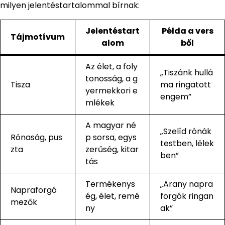
milyen jelentéstartalommal bírnak:
Jelentéstart
Példa a vers
Tájmotívum
alom
ből
Az élet, a foly
„Tiszánk hullá
tonosság, a g
Tisza
ma ringatott
yermekkori e
engem”
mlékek
A magyar né
„Szelíd rónák
Rónaság, pus
p sorsa, egys
testben, lélek
zta
zerűség, kitar
ben”
tás
Termékenys
„Arany napra
Napraforgó
ég, élet, remé
forgók ringan
mezők
ny
ak”