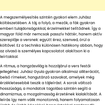
A megszemélyesítés szintén gyakori elem Juhász
költészetében. A táj, a folyó, a mezők, a fák gyakran
emberi tulajdonságokkal, érzelmekkel telítődnek. Így a
magyar föld már nemcsak passzív háttér, hanem aktív
szereplője a versnek: együtt érez, szenved, örül a
költővel. Ez a technika különösen hatékony abban, hogy
az olvasó is személyes kapcsolatot alakítson ki a
leírtakkal.
A ritmus, a hangzásvilág is hozzájárul a vers festői
jellegéhez. Juhász Gyula gyakran alkalmaz alliterációt,
belső rímeket, hangutánzó szavakat, amelyek még
érzékletesebbé teszik a tájleírást. A sorok változó
hosszúsága, a mondatok tagolása szintén segíti a
dinamizmus, a mozgalmasság érzetének kialakítását. A
leírás így nem válik monotonná, hanem folyamatosan