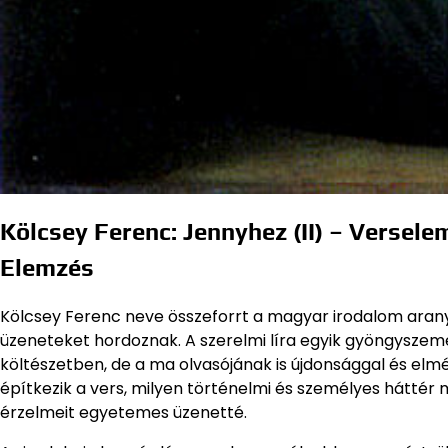
Kölcsey Ferenc: Jennyhez (II) – Versel
Elemzés
Kölcsey Ferenc neve összeforrt a magyar irodalom aranykor
üzeneteket hordoznak. A szerelmi líra egyik gyöngyszem
költészetben, de a ma olvasójának is újdonsággal és elmé
építkezik a vers, milyen történelmi és személyes háttér m
érzelmeit egyetemes üzenetté.