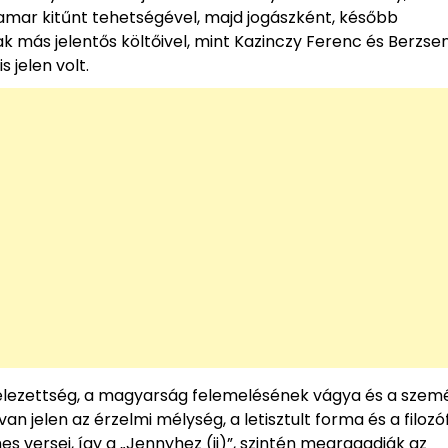
mar kitűnt tehetségével, majd jogászként, később
k más jelentős költőivel, mint Kazinczy Ferenc és Berzsen
 jelen volt.
ötelezettség, a magyarság felemelésének vágya és a szemé
 jelen az érzelmi mélység, a letisztult forma és a filozóf
 versei, így a „Jennyhez (ii)”, szintén megragadják az