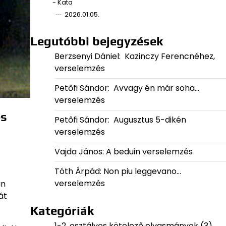
- Kata
2026.01.05.
Legutóbbi bejegyzések
Berzsenyi Dániel: Kazinczy Ferencnéhez,
verselemzés
Petőfi Sándor: Avvagy én már soha…
verselemzés
es
Petőfi Sándor: Augusztus 5-dikén
verselemzés
Vajda János: A beduin verselemzés
Tóth Árpád: Non piu leggevano…
verselemzés
an
át
Kategóriák
1-2. osztályos kötelező olvasmányok
(3)