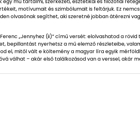
y mű tartalmi, szerkezeti, esztétikai és filozófiai réteg
rtékeit, motívumait és szimbólumait is feltárjuk. Ez nemc
den olvasónak segíthet, aki szeretné jobban átérezni va
erenc „Jennyhez (ii)” című versét: elolvashatod a rövid 
t, bepillantást nyerhetsz a mű elemző részleteibe, vala
tod el, mitől vált e költemény a magyar líra egyik mérföl
á válhat – akár első találkozásod van a verssel, akár má