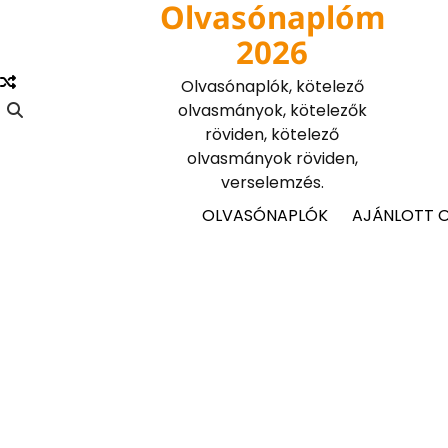
Olvasónaplóm
Skip
to
2026
content
Olvasónaplók, kötelező
olvasmányok, kötelezők
röviden, kötelező
olvasmányok röviden,
verselemzés.
OLVASÓNAPLÓK
AJÁNLOTT 