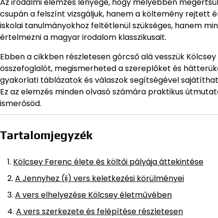
Az irodalmi elemzés lényege, hogy mélyebben megértsük eg
csupán a felszínt vizsgáljuk, hanem a költemény rejtett é
iskolai tanulmányokhoz feltétlenül szükséges, hanem min
értelmezni a magyar irodalom klasszikusait.
Ebben a cikkben részletesen górcső alá vesszük Kölcsey F
összefoglalót, megismerheted a szereplőket és hátterüke
gyakorlati táblázatok és válaszok segítségével sajátítha
Ez az elemzés minden olvasó számára praktikus útmutatóv
ismerősöd.
Tartalomjegyzék
Kölcsey Ferenc élete és költői pályája áttekintése
A Jennyhez (ii) vers keletkezési körülményei
A vers elhelyezése Kölcsey életművében
A vers szerkezete és felépítése részletesen