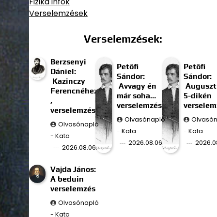
Fizika infók
Verselemzések
Verselemzések:
Berzsenyi
Petőfi
Petőfi
Dániel:
Sándor:
Sándor:
Kazinczy
Avvagy én
Auguszt
Ferencnéhez
már soha…
5-dikén
,
verselemzés
verselem
verselemzés
Olvasónapló
Olvasó
Olvasónapló
- Kata
- Kata
- Kata
2026.08.06.
2026.0
2026.08.06.
Vajda János:
A beduin
verselemzés
Olvasónapló
- Kata