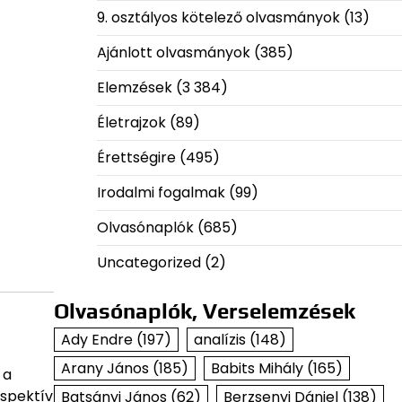
9. osztályos kötelező olvasmányok
(13)
Ajánlott olvasmányok
(385)
Elemzések
(3 384)
Életrajzok
(89)
Érettségire
(495)
Irodalmi fogalmak
(99)
Olvasónaplók
(685)
Uncategorized
(2)
Olvasónaplók, Verselemzések
Ady Endre
(197)
analízis
(148)
Arany János
(185)
Babits Mihály
(165)
 a
ospektív
Batsányi János
(62)
Berzsenyi Dániel
(138)