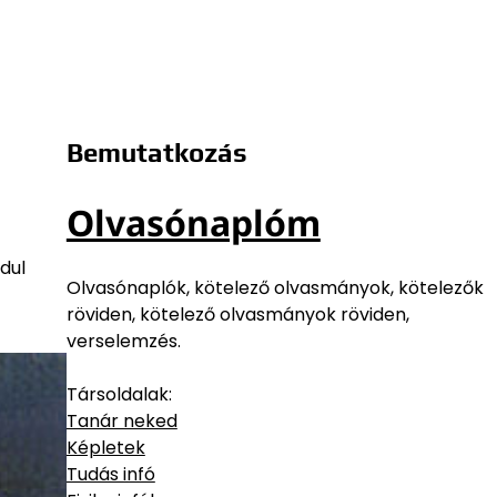
Bemutatkozás
Olvasónaplóm
dul
Olvasónaplók, kötelező olvasmányok, kötelezők
röviden, kötelező olvasmányok röviden,
verselemzés.
Társoldalak:
Tanár neked
Képletek
Tudás infó