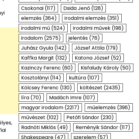
Csokonai
(117)
Dsida Jenő
(128)
yi
elemzés
(364)
irodalmi elemzés
(351)
irodalmi mű
(524)
irodalmi művek
(198)
irodalom
(2575)
jelentés
(76)
Juhász Gyula
(142)
József Attila
(179)
Kaffka Margit
(132)
Katona József
(52)
Kazinczy Ferenc
(60)
Kisfaludy Károly
(50)
Kosztolányi
(114)
kultúra
(107)
Kölcsey Ferenc
(130)
költészet
(2435)
líra
(70)
Madách Imre
(107)
magyar irodalom
(2217)
műelemzés
(396)
művészet
(102)
Petőfi Sándor
(230)
lyes,
Radnóti Miklós
(49)
Reményik Sándor
(117)
iai
Shakespeare
(47)
szerelem
(57)