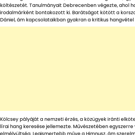
költészetét. Tanulmányait Debrecenben végezte, ahol ha
irodalmárként bontakozott ki. Barátságot kötött a korsza
Dániel, ám kapcsolataikban gyakran a kritikus hangvétel is
Kölcsey pályáját a nemzeti érzés, a közügyek iránti elk
lírai hang keresése jellemezte. Művészetében egyszerre van
elmélyültség. Legismertebb műve a Himnusz, ám szerelmes