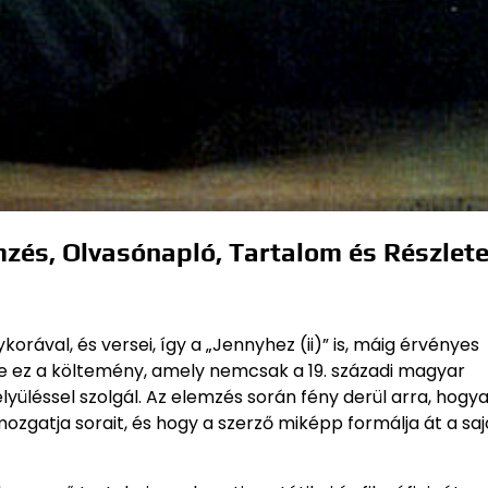
emzés, Olvasónapló, Tartalom és Részlet
ával, és versei, így a „Jennyhez (ii)” is, máig érvényes
e ez a költemény, amely nemcsak a 19. századi magyar
lyüléssel szolgál. Az elemzés során fény derül arra, hogy
ozgatja sorait, és hogy a szerző miképp formálja át a saj