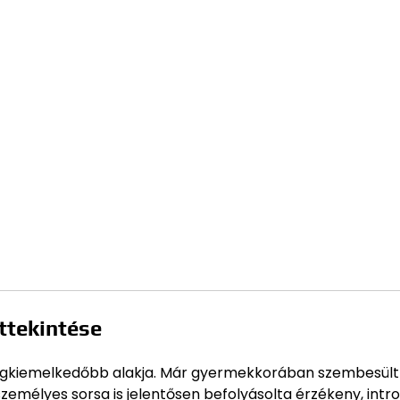
áttekintése
legkiemelkedőbb alakja. Már gyermekkorában szembesült
személyes sorsa is jelentősen befolyásolta érzékeny, intr