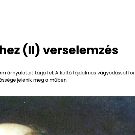
hez (II) verselemzés
 árnyalatait tárja fel. A költő fájdalmas vágyódással for
őssége jelenik meg a műben.