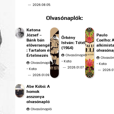
2026.08.05.
Olvasónaplók:
Katona
József –
Paulo
Örkény
Bánk bán
Coelho: 
István: Tóték
előversengés
alkimist
(1964)
: Tartalom és
olvasóna
Értelmezés
Olvasónapló
Olvasó
- Kata
Olvasónapló
- Kata
2026.01.07.
- Kata
2026.01
2026.01.09.
Abe Kóbó: A
homok
asszonya
olvasónapló
Olvasónapló