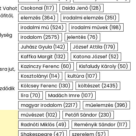
Csokonai
(117)
Dsida Jenő
(128)
nt Vahot
fitől,
elemzés
(364)
irodalmi elemzés
(351)
irodalmi mű
(524)
irodalmi művek
(198)
lység
irodalom
(2575)
jelentés
(76)
Juhász Gyula
(142)
József Attila
(179)
Kaffka Margit
(132)
Katona József
(52)
Kazinczy Ferenc
(60)
Kisfaludy Károly
(50)
ra jut,
Kosztolányi
(114)
kultúra
(107)
Kölcsey Ferenc
(130)
költészet
(2435)
ezdődik
líra
(70)
Madách Imre
(107)
magyar irodalom
(2217)
műelemzés
(396)
művészet
(102)
Petőfi Sándor
(230)
Radnóti Miklós
(49)
Reményik Sándor
(117)
Shakespeare
(47)
szerelem
(57)