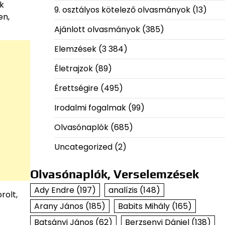
k
9. osztályos kötelező olvasmányok
(13)
en,
Ajánlott olvasmányok
(385)
Elemzések
(3 384)
Életrajzok
(89)
Érettségire
(495)
Irodalmi fogalmak
(99)
Olvasónaplók
(685)
Uncategorized
(2)
Olvasónaplók, Verselemzések
Ady Endre
(197)
analízis
(148)
rolt,
Arany János
(185)
Babits Mihály
(165)
Batsányi János
(62)
Berzsenyi Dániel
(138)