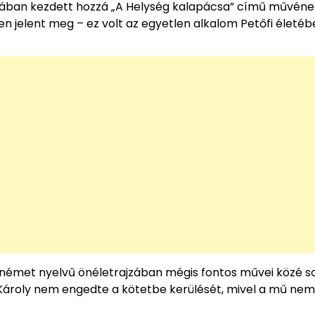
tusában kezdett hozzá „A Helység kalapácsa” című művéne
n jelent meg – ez volt az egyetlen alkalom Petőfi életéb
 német nyelvű önéletrajzában mégis fontos művei közé so
 Károly nem engedte a kötetbe kerülését, mivel a mű nem