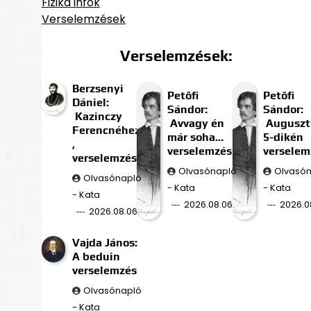
Fizika infók
Verselemzések
Verselemzések:
Berzsenyi
Petőfi
Petőfi
Dániel:
Sándor:
Sándor:
Kazinczy
Avvagy én
Auguszt
Ferencnéhez
már soha…
5-dikén
,
verselemzés
verselem
verselemzés
Olvasónapló
Olvasó
Olvasónapló
- Kata
- Kata
- Kata
2026.08.06.
2026.0
2026.08.06.
Vajda János:
A beduin
verselemzés
Olvasónapló
- Kata