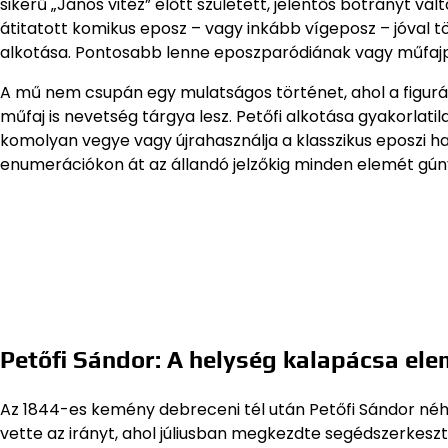
sikerű „János vitéz” előtt született, jelentős botrányt vált
átitatott komikus eposz – vagy inkább vígeposz – jóval t
alkotása. Pontosabb lenne eposzparódiának vagy műfajp
A mű nem csupán egy mulatságos történet, ahol a figurá
műfaj is nevetség tárgya lesz. Petőfi alkotása gyakorlatil
komolyan vegye vagy újrahasználja a klasszikus eposzi 
enumerációkon át az állandó jelzőkig minden elemét gún
Petőfi Sándor: A helység kalapácsa el
Az 1844-es kemény debreceni tél után Petőfi Sándor néhá
vette az irányt, ahol júliusban megkezdte segédszerkesz