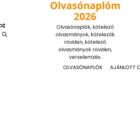
Olvasónaplóm
Skip
to
2026
content
Olvasónaplók, kötelező
olvasmányok, kötelezők
röviden, kötelező
olvasmányok röviden,
verselemzés.
OLVASÓNAPLÓK
AJÁNLOTT 