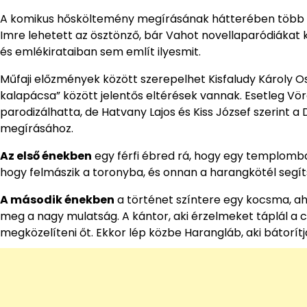
A komikus hősköltemény megírásának hátterében több teóri
Imre lehetett az ösztönző, bár Vahot novellaparódiákat k
és emlékirataiban sem említ ilyesmit.
Műfaji előzmények között szerepelhet Kisfaludy Károly Os
kalapácsa” között jelentős eltérések vannak. Esetleg Vör
parodizálhatta, de Hatvany Lajos és Kiss József szerint 
megírásához.
Az első énekben
egy férfi ébred rá, hogy egy templomban
hogy felmászik a toronyba, és onnan a harangkötél segít
A második énekben
a történet színtere egy kocsma, aho
meg a nagy mulatság. A kántor, aki érzelmeket táplál a
megközelíteni őt. Ekkor lép közbe Harangláb, aki bátorítja 