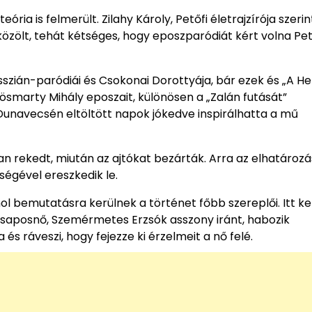
a is felmerült. Zilahy Károly, Petőfi életrajzírója szeri
özölt, tehát kétséges, hogy eposzparódiát kért volna Pető
szián-paródiái és Csokonai Dorottyája, bár ezek és „A He
ösmarty Mihály eposzait, különösen a „Zalán futását”
a Dunavecsén eltöltött napok jókedve inspirálhatta a mű
 rekedt, miután az ajtókat bezárták. Arra az elhatározás
ségével ereszkedik le.
l bemutatásra kerülnek a történet főbb szereplői. Itt k
 csaposnő, Szemérmetes Erzsók asszony iránt, habozik
és ráveszi, hogy fejezze ki érzelmeit a nő felé.