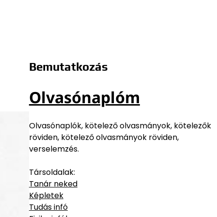
Bemutatkozás
Olvasónaplóm
Olvasónaplók, kötelező olvasmányok, kötelezők
röviden, kötelező olvasmányok röviden,
verselemzés.
Társoldalak:
Tanár neked
Képletek
Tudás infó