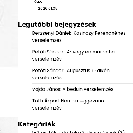
- Kata
2026.01.05.
Legutóbbi bejegyzések
Berzsenyi Dániel: Kazinczy Ferencnéhez,
verselemzés
Petőfi Sándor: Avvagy én már soha…
verselemzés
Petőfi Sándor: Augusztus 5-dikén
verselemzés
Vajda János: A beduin verselemzés
Tóth Árpád: Non piu leggevano…
verselemzés
Kategóriák
1-2. osztályos kötelező olvasmányok
(3)