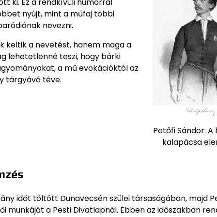
ott ki. Ez a rendkívüli humorral
öbbet nyújt, mint a műfaj többi
aródiának nevezni.
k keltik a nevetést, hanem maga a
ag lehetetlenné teszi, hogy bárki
hagyományokat, a mű evokációktól az
y tárgyává téve.
Petőfi Sándor: A
kalapácsa el
emzés
ny időt töltött Dunavecsén szülei társaságában, majd Pe
tői munkáját a Pesti Divatlapnál. Ebben az időszakban re