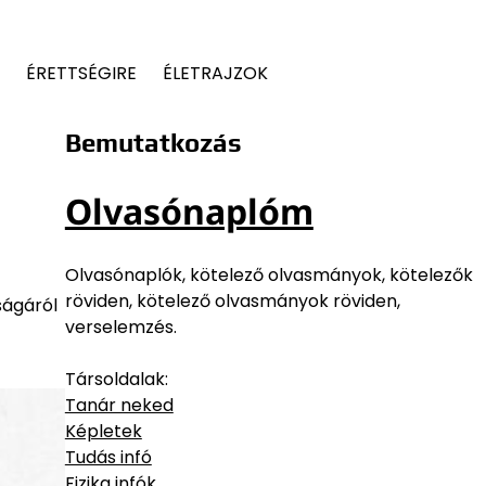
ÉRETTSÉGIRE
ÉLETRAJZOK
Bemutatkozás
Olvasónaplóm
Olvasónaplók, kötelező olvasmányok, kötelezők
röviden, kötelező olvasmányok röviden,
ságáról
verselemzés.
Társoldalak:
Tanár neked
Képletek
Tudás infó
Fizika infók