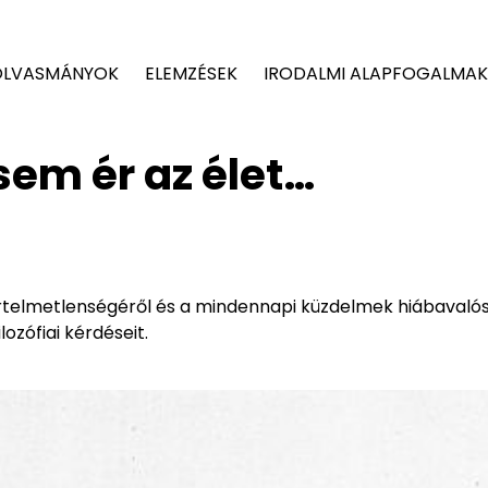
OLVASMÁNYOK
ELEMZÉSEK
IRODALMI ALAPFOGALMAK
sem ér az élet…
 értelmetlenségéről és a mindennapi küzdelmek hiábavaló
ozófiai kérdéseit.