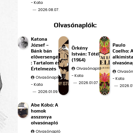
- Kata
2026.08.07.
Olvasónaplók:
Katona
József –
Paulo
Örkény
Bánk bán
Coelho: 
István: Tóték
előversengés
alkimist
(1964)
: Tartalom és
olvasóna
Értelmezés
Olvasónapló
Olvasó
- Kata
Olvasónapló
- Kata
2026.01.07.
- Kata
2026.01
2026.01.09.
Abe Kóbó: A
homok
asszonya
olvasónapló
Olvasónapló