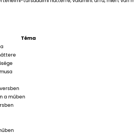
történelmi-társadalmi háttérre, valamint arra, miért van m
Téma
sa
háttere
tősége
itmusa
 versben
en a műben
ersben
 műben