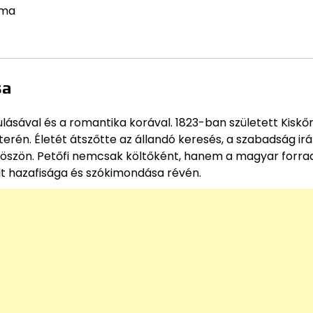
 ma
sa
lásával és a romantika korával. 1823-ban született Kiskő
rén. Életét átszőtte az állandó keresés, a szabadság irá
aköszön. Petőfi nemcsak költőként, hanem a magyar forr
lt hazafisága és szókimondása révén.