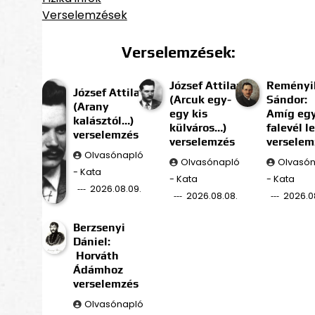
Verselemzések
Verselemzések:
József Attila:
Reményi
József Attila:
(Arcuk egy-
Sándor:
(Arany
egy kis
Amíg eg
kalásztól…)
külváros…)
falevél l
verselemzés
verselemzés
verselem
Olvasónapló
Olvasónapló
Olvasó
- Kata
- Kata
- Kata
2026.08.09.
2026.08.08.
2026.0
Berzsenyi
Dániel:
Horváth
Ádámhoz
verselemzés
Olvasónapló