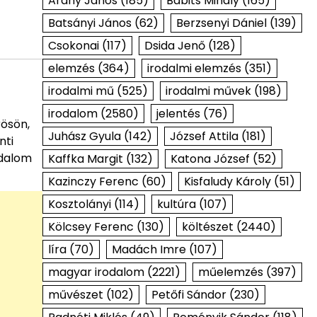
Arany János
(185)
Babits Mihály
(165)
Batsányi János
(62)
Berzsenyi Dániel
(139)
Csokonai
(117)
Dsida Jenő
(128)
elemzés
(364)
irodalmi elemzés
(351)
irodalmi mű
(525)
irodalmi művek
(198)
irodalom
(2580)
jelentés
(76)
rösön,
Juhász Gyula
(142)
József Attila
(181)
nti
adalom
Kaffka Margit
(132)
Katona József
(52)
Kazinczy Ferenc
(60)
Kisfaludy Károly
(51)
Kosztolányi
(114)
kultúra
(107)
Kölcsey Ferenc
(130)
költészet
(2440)
líra
(70)
Madách Imre
(107)
magyar irodalom
(2221)
műelemzés
(397)
művészet
(102)
Petőfi Sándor
(230)