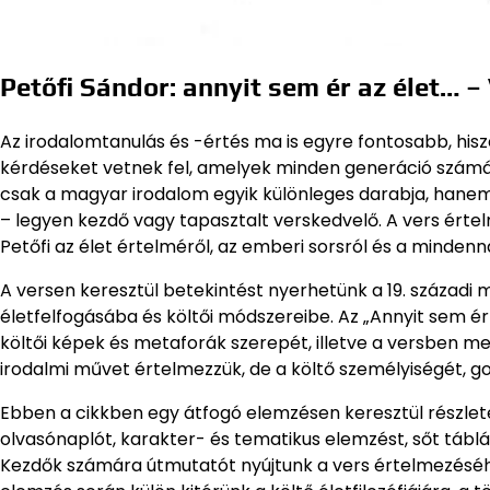
Petőfi Sándor: annyit sem ér az élet… 
Az irodalomtanulás és -értés ma is egyre fontosabb, hisz
kérdéseket vetnek fel, amelyek minden generáció számá
csak a magyar irodalom egyik különleges darabja, hane
– legyen kezdő vagy tapasztalt verskedvelő. A vers ért
Petőfi az élet értelméről, az emberi sorsról és a minden
A versen keresztül betekintést nyerhetünk a 19. századi
életfelfogásába és költői módszereibe. Az „Annyit sem ér
költői képek és metaforák szerepét, illetve a versben me
irodalmi művet értelmezzük, de a költő személyiségét, go
Ebben a cikkben egy átfogó elemzésen keresztül részlet
olvasónaplót, karakter- és tematikus elemzést, sőt táblá
Kezdők számára útmutatót nyújtunk a vers értelmezéséh