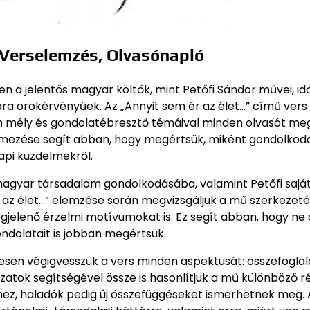
– Verselemzés, Olvasónapló
en a jelentős magyar költők, mint Petőfi Sándor művei, id
ra örökérvényűek. Az „Annyit sem ér az élet…” című ver
m mély és gondolatébresztő témáival minden olvasót meg
elmezése segít abban, hogy megértsük, miként gondolkod
napi küzdelmekről.
 magyar társadalom gondolkodásába, valamint Petőfi sajá
 az élet…” elemzése során megvizsgáljuk a mű szerkezetét
gjelenő érzelmi motívumokat is. Ez segít abban, hogy ne 
ndolatait is jobban megértsük.
esen végigvesszük a vers minden aspektusát: összefoglal
zatok segítségével össze is hasonlítjuk a mű különböző ré
ez, haladók pedig új összefüggéseket ismerhetnek meg. 