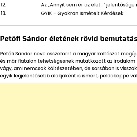
12.
Az „Annyit sem ér az élet…” jelentősége
13.
GYIK – Gyakran Ismételt Kérdések
Petőfi Sándor életének rövid bemutatá
Petőfi Sándor neve összeforrt a magyar költészet megúju
és már fiatalon tehetségesnek mutatkozott az irodalom te
vágy, ami nemcsak költészetében, de sorsában is vissz
egyik legjelentősebb alakjaként is ismert, példaképpé vá