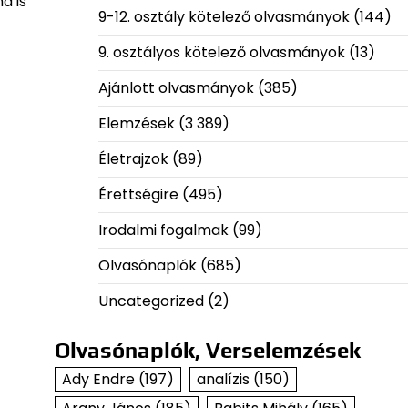
a is
9-12. osztály kötelező olvasmányok
(144)
9. osztályos kötelező olvasmányok
(13)
Ajánlott olvasmányok
(385)
Elemzések
(3 389)
Életrajzok
(89)
Érettségire
(495)
Irodalmi fogalmak
(99)
Olvasónaplók
(685)
Uncategorized
(2)
Olvasónaplók, Verselemzések
Ady Endre
(197)
analízis
(150)