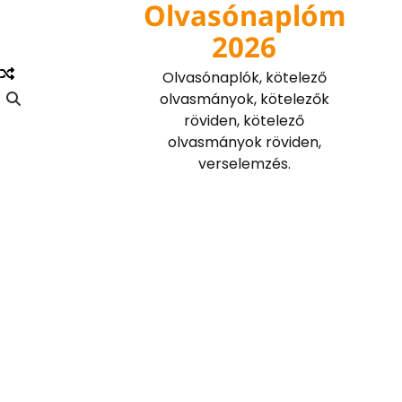
Olvasónaplóm
Skip
to
2026
content
Olvasónaplók, kötelező
olvasmányok, kötelezők
röviden, kötelező
olvasmányok röviden,
verselemzés.