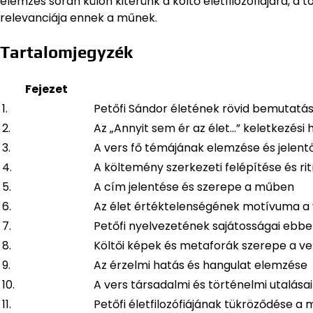
elemzés során külön kitérünk a költő életfilozófiájára, a 
relevanciája ennek a műnek.
Tartalomjegyzék
Fejezet
1.
Petőfi Sándor életének rövid bemutatá
2.
Az „Annyit sem ér az élet…” keletkezési 
3.
A vers fő témájának elemzése és jelen
4.
A költemény szerkezeti felépítése és r
5.
A cím jelentése és szerepe a műben
6.
Az élet értéktelenségének motívuma a
7.
Petőfi nyelvezetének sajátosságai ebb
8.
Költői képek és metaforák szerepe a v
9.
Az érzelmi hatás és hangulat elemzése
10.
A vers társadalmi és történelmi utalásai
11.
Petőfi életfilozófiájának tükröződése a