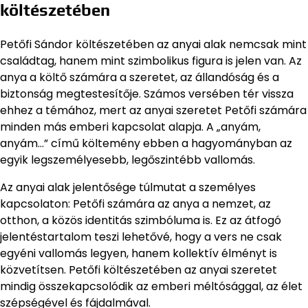
költészetében
Petőfi Sándor költészetében az anyai alak nemcsak mint
családtag, hanem mint szimbolikus figura is jelen van. Az
anya a költő számára a szeretet, az állandóság és a
biztonság megtestesítője. Számos versében tér vissza
ehhez a témához, mert az anyai szeretet Petőfi számára
minden más emberi kapcsolat alapja. A „anyám,
anyám…” című költemény ebben a hagyományban az
egyik legszemélyesebb, legőszintébb vallomás.
Az anyai alak jelentősége túlmutat a személyes
kapcsolaton: Petőfi számára az anya a nemzet, az
otthon, a közös identitás szimbóluma is. Ez az átfogó
jelentéstartalom teszi lehetővé, hogy a vers ne csak
egyéni vallomás legyen, hanem kollektív élményt is
közvetítsen. Petőfi költészetében az anyai szeretet
mindig összekapcsolódik az emberi méltósággal, az élet
szépségével és fájdalmával.