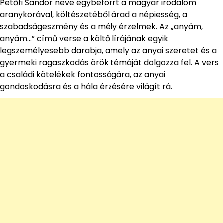
Petőfi Sándor neve egybeforrt a magyar irodalom
aranykorával, költészetéből árad a népiesség, a
szabadságeszmény és a mély érzelmek. Az „anyám,
anyám…” című verse a költő lírájának egyik
legszemélyesebb darabja, amely az anyai szeretet és a
gyermeki ragaszkodás örök témáját dolgozza fel. A vers
a családi kötelékek fontosságára, az anyai
gondoskodásra és a hála érzésére világít rá.