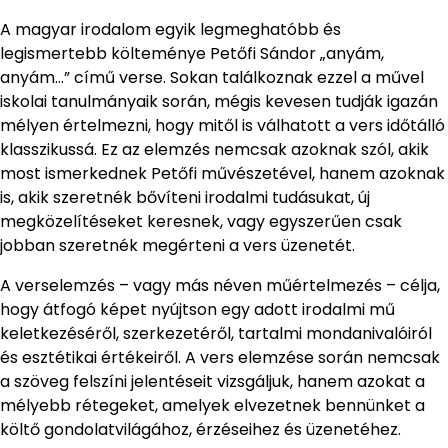
A magyar irodalom egyik legmeghatóbb és
legismertebb költeménye Petőfi Sándor „anyám,
anyám…” című verse. Sokan találkoznak ezzel a művel
iskolai tanulmányaik során, mégis kevesen tudják igazán
mélyen értelmezni, hogy mitől is válhatott a vers időtálló
klasszikussá. Ez az elemzés nemcsak azoknak szól, akik
most ismerkednek Petőfi művészetével, hanem azoknak
is, akik szeretnék bővíteni irodalmi tudásukat, új
megközelítéseket keresnek, vagy egyszerűen csak
jobban szeretnék megérteni a vers üzenetét.
A verselemzés – vagy más néven műértelmezés – célja,
hogy átfogó képet nyújtson egy adott irodalmi mű
keletkezéséről, szerkezetéről, tartalmi mondanivalóiról
és esztétikai értékeiről. A vers elemzése során nemcsak
a szöveg felszíni jelentéseit vizsgáljuk, hanem azokat a
mélyebb rétegeket, amelyek elvezetnek bennünket a
költő gondolatvilágához, érzéseihez és üzenetéhez.