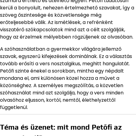
számára érthető és átélhető legyen. Petőfi tudatosan
kerüli a bonyolult, nehezen értelmezhető szavakat, így a
szöveg őszintesége és közvetlensége még
erőteljesebbé válik. Az ismétlések, a refrénként
visszatérő szókapcsolatok mind azt a célt szolgálják,
hogy az érzelmek mélyebben rögzüljenek az olvasóban.
A szóhasználatban a gyermekkor világára jellemző
szavak, egyszerű kifejezések dominálnak. Ez a választás
tovább erősíti a vers nosztalgikus, meghitt hangulatát.
Petőfi szinte énekel a sorokban, mintha egy népdalt
mondana el, ami különösen közel hozza a művet a
közönséghez. A személyes megszólítás, a közvetlen
szóhasználat mind azt szolgálja, hogy a vers minden
olvasóhoz eljusson, kortól, nemtől, élethelyzettől
függetlenül.
Téma és üzenet: mit mond Petőfi az