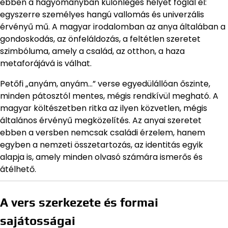
ebben a hagyományban különleges helyet foglal el:
egyszerre személyes hangú vallomás és univerzális
érvényű mű. A magyar irodalomban az anya általában a
gondoskodás, az önfeláldozás, a feltétlen szeretet
szimbóluma, amely a család, az otthon, a haza
metaforájává is válhat.
Petőfi „anyám, anyám…” verse egyedülállóan őszinte,
minden pátosztól mentes, mégis rendkívül megható. A
magyar költészetben ritka az ilyen közvetlen, mégis
általános érvényű megközelítés. Az anyai szeretet
ebben a versben nemcsak családi érzelem, hanem
egyben a nemzeti összetartozás, az identitás egyik
alapja is, amely minden olvasó számára ismerős és
átélhető.
A vers szerkezete és formai
sajátosságai