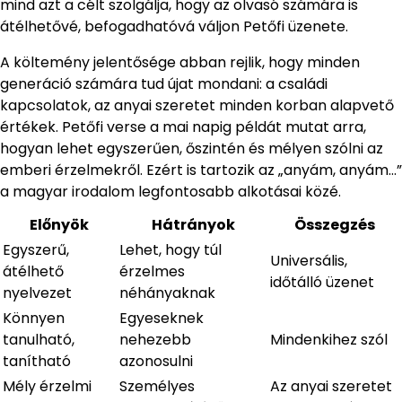
mind azt a célt szolgálja, hogy az olvasó számára is
átélhetővé, befogadhatóvá váljon Petőfi üzenete.
A költemény jelentősége abban rejlik, hogy minden
generáció számára tud újat mondani: a családi
kapcsolatok, az anyai szeretet minden korban alapvető
értékek. Petőfi verse a mai napig példát mutat arra,
hogyan lehet egyszerűen, őszintén és mélyen szólni az
emberi érzelmekről. Ezért is tartozik az „anyám, anyám…”
a magyar irodalom legfontosabb alkotásai közé.
Előnyök
Hátrányok
Összegzés
Egyszerű,
Lehet, hogy túl
Universális,
átélhető
érzelmes
időtálló üzenet
nyelvezet
néhányaknak
Könnyen
Egyeseknek
tanulható,
nehezebb
Mindenkihez szól
tanítható
azonosulni
Mély érzelmi
Személyes
Az anyai szeretet