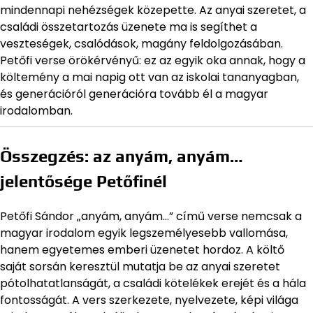
mindennapi nehézségek közepette. Az anyai szeretet, a
családi összetartozás üzenete ma is segíthet a
veszteségek, csalódások, magány feldolgozásában.
Petőfi verse örökérvényű: ez az egyik oka annak, hogy a
költemény a mai napig ott van az iskolai tananyagban,
és generációról generációra tovább él a magyar
irodalomban.
Összegzés: az anyám, anyám…
jelentősége Petőfinél
Petőfi Sándor „anyám, anyám…” című verse nemcsak a
magyar irodalom egyik legszemélyesebb vallomása,
hanem egyetemes emberi üzenetet hordoz. A költő
saját sorsán keresztül mutatja be az anyai szeretet
pótolhatatlanságát, a családi kötelékek erejét és a hála
fontosságát. A vers szerkezete, nyelvezete, képi világa