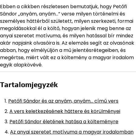
Ebben a cikkben részletesen bemutatjuk, hogy Petőfi
Sándor „anyám, anyám…” verse milyen történelmi és
személyes háttérből született, milyen szerkezeti, formai
megoldásokkal él a költő, hogyan jelenik meg benne az
anyai szeretet motívuma, és milyen hatással bír mindez
akár napjaink olvasóira is. Az elemzés segít az olvasónak
abban, hogy elmélyüljön a mű jelentésrétegeiben, és
megértse, miért vált ez a költemény a magyar irodalom
egyik alapkövévé.
Tartalomjegyzék
Petőfi Sándor és az anyám, anyám… című vers
A vers keletkezésének háttere és körülményei
Petőfi Sándor életének hatása a költeményre
Az anyai szeretet motívuma a magyar irodalomban