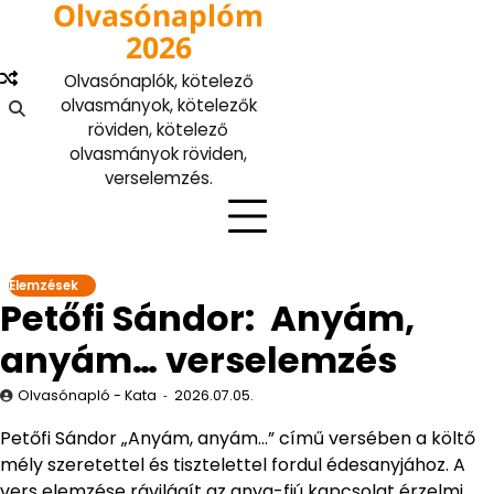
Olvasónaplóm
Skip
to
2026
content
Olvasónaplók, kötelező
olvasmányok, kötelezők
röviden, kötelező
olvasmányok röviden,
verselemzés.
Elemzések
Petőfi Sándor: Anyám,
anyám… verselemzés
Olvasónapló - Kata
2026.07.05.
Petőfi Sándor „Anyám, anyám…” című versében a költő
mély szeretettel és tisztelettel fordul édesanyjához. A
vers elemzése rávilágít az anya-fiú kapcsolat érzelmi