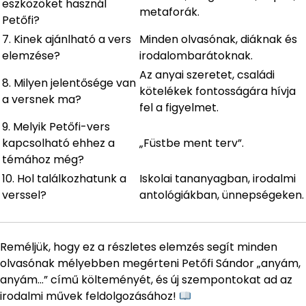
eszközöket használ
metaforák.
Petőfi?
7. Kinek ajánlható a vers
Minden olvasónak, diáknak és
elemzése?
irodalombarátoknak.
Az anyai szeretet, családi
8. Milyen jelentősége van
kötelékek fontosságára hívja
a versnek ma?
fel a figyelmet.
9. Melyik Petőfi-vers
kapcsolható ehhez a
„Füstbe ment terv”.
témához még?
10. Hol találkozhatunk a
Iskolai tananyagban, irodalmi
verssel?
antológiákban, ünnepségeken.
Reméljük, hogy ez a részletes elemzés segít minden
olvasónak mélyebben megérteni Petőfi Sándor „anyám,
anyám…” című költeményét, és új szempontokat ad az
irodalmi művek feldolgozásához!