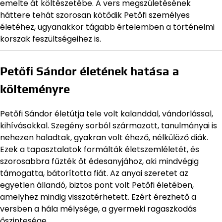
emelte át költészetébe. A vers megszületésének
háttere tehát szorosan kötődik Petőfi személyes
életéhez, ugyanakkor tágabb értelemben a történelmi
korszak feszültségeihez is.
Petőfi Sándor életének hatása a
költeményre
Petőfi Sándor életútja tele volt kalanddal, vándorlással,
kihívásokkal. Szegény sorból származott, tanulmányai is
nehezen haladtak, gyakran volt éhező, nélkülöző diák.
Ezek a tapasztalatok formálták életszemléletét, és
szorosabbra fűzték őt édesanyjához, aki mindvégig
támogatta, bátorította fiát. Az anyai szeretet az
egyetlen állandó, biztos pont volt Petőfi életében,
amelyhez mindig visszatérhetett. Ezért érezhető a
versben a hála mélysége, a gyermeki ragaszkodás
őszintesége.