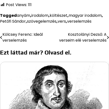
Post Views:
111
Tagged
anyám
,
irodalom
,
költészet
,
magyar irodalom
,
Petőfi Sándor
,
szövegelemzés
,
vers
,
verselemzés
Kölcsey Ferenc: Ideál
Kosztolányi Dezső: A
Bejegyzés
verselemzés
verseim elé verselemzés
navigáció
Ezt láttad már? Olvasd el.