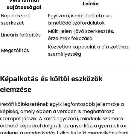
Vers formai
Leírás
sajátosságai
Népdalszerű
Egyszerű, ismétlődő ritmus,
szerkezet
ismétlődő szófordulatok
Múlt-jelen-jövő szerkesztés,
Lineáris felépítés
érzelmek fokozása
Közvetlen kapcsolat a címzetthez,
Megszólítás
személyesség
Képalkotás és költői eszközök
elemzése
Petőfi költészetének egyik legfontosabb jellemzője a
képiség, amely ebben a versben is meghatározó
szerepet játszik. A költő egyszerű, mindenki számára
érthető képekkel dolgozik: az anyai kéz, a gyermekkor
melege, a gondoskodás fizikai és lelki megnyilvánulásai