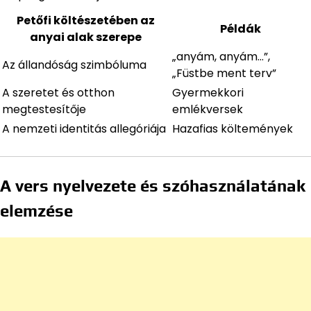
Petőfi költészetében az
Példák
anyai alak szerepe
„anyám, anyám…”,
Az állandóság szimbóluma
„Füstbe ment terv”
A szeretet és otthon
Gyermekkori
megtestesítője
emlékversek
A nemzeti identitás allegóriája
Hazafias költemények
A vers nyelvezete és szóhasználatának
elemzése