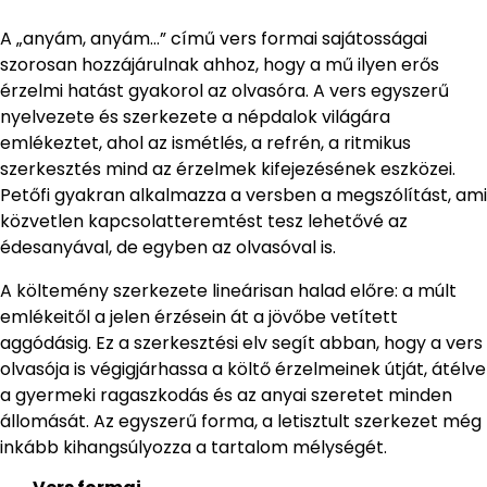
A „anyám, anyám…” című vers formai sajátosságai
szorosan hozzájárulnak ahhoz, hogy a mű ilyen erős
érzelmi hatást gyakorol az olvasóra. A vers egyszerű
nyelvezete és szerkezete a népdalok világára
emlékeztet, ahol az ismétlés, a refrén, a ritmikus
szerkesztés mind az érzelmek kifejezésének eszközei.
Petőfi gyakran alkalmazza a versben a megszólítást, ami
közvetlen kapcsolatteremtést tesz lehetővé az
édesanyával, de egyben az olvasóval is.
A költemény szerkezete lineárisan halad előre: a múlt
emlékeitől a jelen érzésein át a jövőbe vetített
aggódásig. Ez a szerkesztési elv segít abban, hogy a vers
olvasója is végigjárhassa a költő érzelmeinek útját, átélve
a gyermeki ragaszkodás és az anyai szeretet minden
állomását. Az egyszerű forma, a letisztult szerkezet még
inkább kihangsúlyozza a tartalom mélységét.