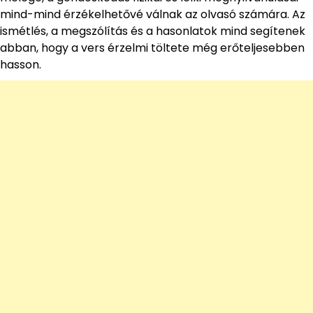
mind-mind érzékelhetővé válnak az olvasó számára. Az
ismétlés, a megszólítás és a hasonlatok mind segítenek
abban, hogy a vers érzelmi töltete még erőteljesebben
hasson.