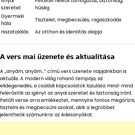
Anyai
Feltétel nélküli támogatás, biztonság,
szeretet
hűség
Gyermeki
Tisztelet, megbecsülés, ragaszkodás
hála
Hazatalálás
Az otthon és identitás alapja
A vers mai üzenete és aktualitása
A „anyám, anyám…” című vers üzenete napjainkban is
aktuális. A modern világ rohanó tempója, az
elidegenedés, a családi kapcsolatok lazulása mind-mind
felerősítik az igényt az anyai szeretet és biztonság iránt.
Petőfi verse arra emlékeztet, mennyire fontos megőrizni,
tisztelni és megbecsülni azokat, akik a legtöbbet
jelenthetik számunkra: az édesanyákat.