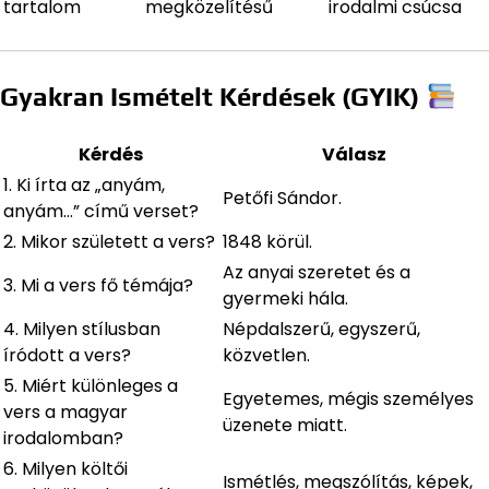
tartalom
megközelítésű
irodalmi csúcsa
Gyakran Ismételt Kérdések (GYIK)
Kérdés
Válasz
1. Ki írta az „anyám,
Petőfi Sándor.
anyám…” című verset?
2. Mikor született a vers?
1848 körül.
Az anyai szeretet és a
3. Mi a vers fő témája?
gyermeki hála.
4. Milyen stílusban
Népdalszerű, egyszerű,
íródott a vers?
közvetlen.
5. Miért különleges a
Egyetemes, mégis személyes
vers a magyar
üzenete miatt.
irodalomban?
6. Milyen költői
Ismétlés, megszólítás, képek,