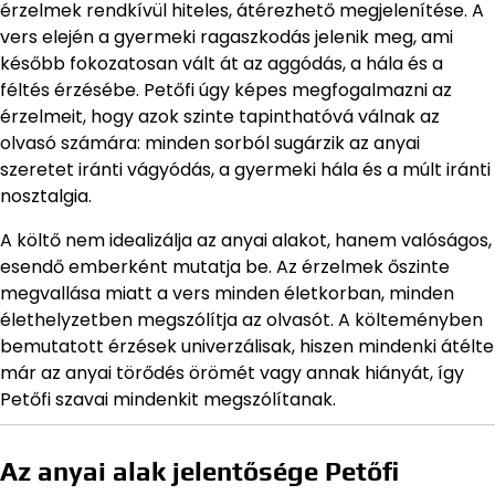
érzelmek rendkívül hiteles, átérezhető megjelenítése. A
vers elején a gyermeki ragaszkodás jelenik meg, ami
később fokozatosan vált át az aggódás, a hála és a
féltés érzésébe. Petőfi úgy képes megfogalmazni az
érzelmeit, hogy azok szinte tapinthatóvá válnak az
olvasó számára: minden sorból sugárzik az anyai
szeretet iránti vágyódás, a gyermeki hála és a múlt iránti
nosztalgia.
A költő nem idealizálja az anyai alakot, hanem valóságos,
esendő emberként mutatja be. Az érzelmek őszinte
megvallása miatt a vers minden életkorban, minden
élethelyzetben megszólítja az olvasót. A költeményben
bemutatott érzések univerzálisak, hiszen mindenki átélte
már az anyai törődés örömét vagy annak hiányát, így
Petőfi szavai mindenkit megszólítanak.
Az anyai alak jelentősége Petőfi