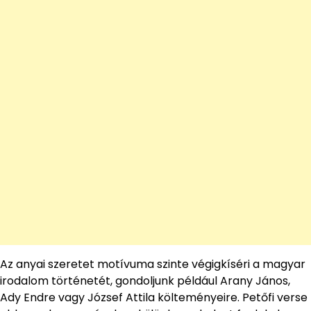
Az anyai szeretet motívuma szinte végigkíséri a magyar
irodalom történetét, gondoljunk például Arany János,
Ady Endre vagy József Attila költeményeire. Petőfi verse