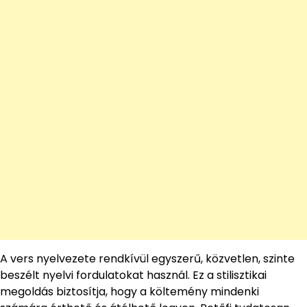
A vers nyelvezete rendkívül egyszerű, közvetlen, szinte
beszélt nyelvi fordulatokat használ. Ez a stilisztikai
megoldás biztosítja, hogy a költemény mindenki