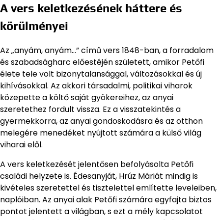
A vers keletkezésének háttere és
körülményei
Az „anyám, anyám…” című vers 1848-ban, a forradalom
és szabadságharc előestéjén született, amikor Petőfi
élete tele volt bizonytalansággal, változásokkal és új
kihívásokkal. Az akkori társadalmi, politikai viharok
közepette a költő saját gyökereihez, az anyai
szeretethez fordult vissza. Ez a visszatekintés a
gyermekkorra, az anyai gondoskodásra és az otthon
melegére menedéket nyújtott számára a külső világ
viharai elől.
A vers keletkezését jelentősen befolyásolta Petőfi
családi helyzete is. Édesanyját, Hrúz Máriát mindig is
kivételes szeretettel és tisztelettel említette leveleiben,
naplóiban. Az anyai alak Petőfi számára egyfajta biztos
pontot jelentett a világban, s ezt a mély kapcsolatot