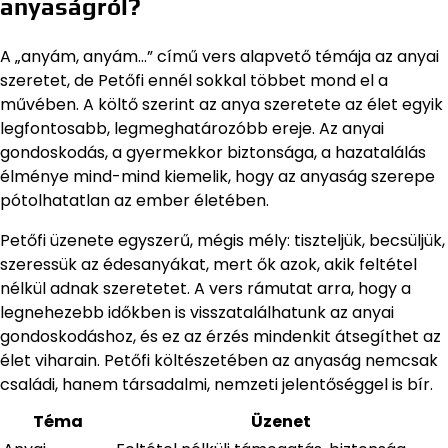
anyaságról?
A „anyám, anyám…” című vers alapvető témája az anyai
szeretet, de Petőfi ennél sokkal többet mond el a
művében. A költő szerint az anya szeretete az élet egyik
legfontosabb, legmeghatározóbb ereje. Az anyai
gondoskodás, a gyermekkor biztonsága, a hazatalálás
élménye mind-mind kiemelik, hogy az anyaság szerepe
pótolhatatlan az ember életében.
Petőfi üzenete egyszerű, mégis mély: tiszteljük, becsüljük,
szeressük az édesanyákat, mert ők azok, akik feltétel
nélkül adnak szeretetet. A vers rámutat arra, hogy a
legnehezebb időkben is visszatalálhatunk az anyai
gondoskodáshoz, és ez az érzés mindenkit átsegíthet az
élet viharain. Petőfi költészetében az anyaság nemcsak
családi, hanem társadalmi, nemzeti jelentőséggel is bír.
Téma
Üzenet