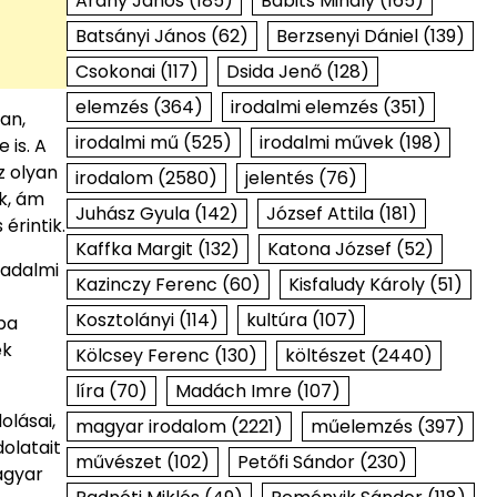
Arany János
(185)
Babits Mihály
(165)
Batsányi János
(62)
Berzsenyi Dániel
(139)
Csokonai
(117)
Dsida Jenő
(128)
elemzés
(364)
irodalmi elemzés
(351)
an,
irodalmi mű
(525)
irodalmi művek
(198)
 is. A
z olyan
irodalom
(2580)
jelentés
(76)
k, ám
Juhász Gyula
(142)
József Attila
(181)
érintik.
Kaffka Margit
(132)
Katona József
(52)
sadalmi
Kazinczy Ferenc
(60)
Kisfaludy Károly
(51)
Kosztolányi
(114)
kultúra
(107)
ba
ek
Kölcsey Ferenc
(130)
költészet
(2440)
líra
(70)
Madách Imre
(107)
olásai,
magyar irodalom
(2221)
műelemzés
(397)
olatait
művészet
(102)
Petőfi Sándor
(230)
agyar