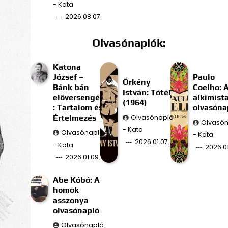
- Kata
2026.08.07.
Olvasónaplók:
Katona
József –
Paulo
Örkény
Bánk bán
Coelho: 
István: Tóték
előversengés
alkimist
(1964)
: Tartalom és
olvasóna
Értelmezés
Olvasónapló
Olvasó
- Kata
Olvasónapló
- Kata
2026.01.07.
- Kata
2026.01
2026.01.09.
Abe Kóbó: A
homok
asszonya
olvasónapló
Olvasónapló