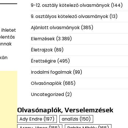
9-12. osztály kötelező olvasmányok
(144)
9. osztályos kötelező olvasmányok
(13)
Ajánlott olvasmányok
(385)
ihletet
elentős
Elemzések
(3 389)
 annak
Életrajzok
(89)
jkán
Érettségire
(495)
Irodalmi fogalmak
(99)
Olvasónaplók
(685)
Uncategorized
(2)
Olvasónaplók, Verselemzések
Ady Endre
(197)
analízis
(150)