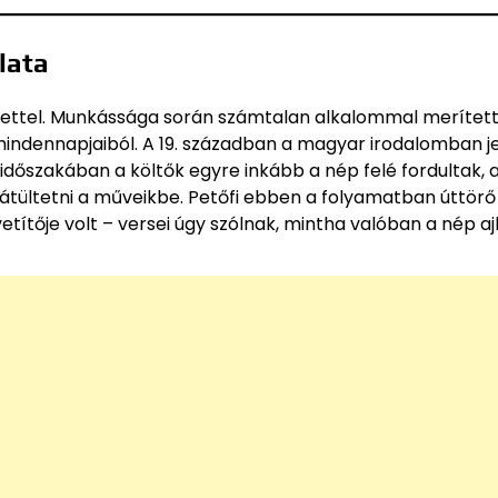
lata
ettel. Munkássága során számtalan alkalommal merített 
indennapjaiból. A 19. században a magyar irodalomban j
időszakában a költők egyre inkább a nép felé fordultak,
 átültetni a műveikbe. Petőfi ebben a folyamatban úttörő
vetítője volt – versei úgy szólnak, mintha valóban a nép a