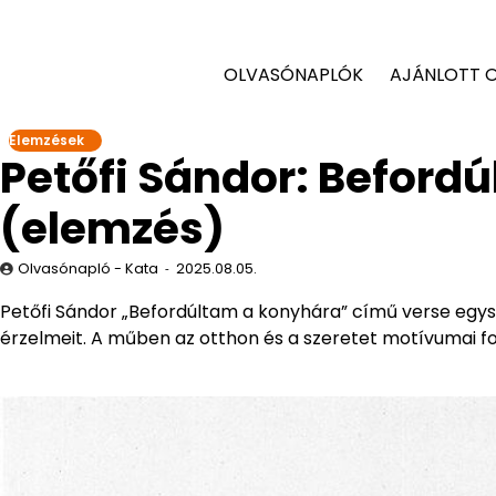
OLVASÓNAPLÓK
AJÁNLOTT 
Elemzések
Petőfi Sándor: Beford
(elemzés)
Olvasónapló - Kata
2025.08.05.
Petőfi Sándor „Befordúltam a konyhára” című verse egy
érzelmeit. A műben az otthon és a szeretet motívumai f