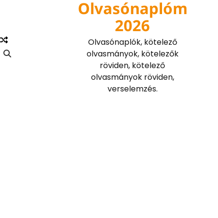
Olvasónaplóm
Skip
to
2026
content
Olvasónaplók, kötelező
olvasmányok, kötelezők
röviden, kötelező
olvasmányok röviden,
verselemzés.