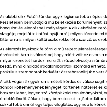
Az alábbi cikk Petőfi Sándor egyik legismertebb népies d
Részletesen bemutatja a mű keletkezési körülményeit, szer
hangulati és jelentésbeli mélységeit. A cikk elsőként Pe
vizsgálja, majd áttekintést nyújt arról, milyen társadal
Kitér arra is, milyen költői eszközökkel él a szerző, és e
Az elemzés igyekszik feltárni a mű rejtett jelentésrétegei
érzéseket. Arra is választ ad, hogy miért vált ez a vers
milyen üzenetet hordoz ma, a 21. század olvasója számára
kezdő, mind a haladó irodalombarátok számára érthető, 
praktikus szempontok kedvéért összehasonlítjuk a vers á
A cikk végén tíz gyakran ismételt kérdés és válasz seg
Sándor költeményének lényegét, történeti hátterét és k
hasznos lehet, legyen szó középiskolai tanulmányokról, ér
érdeklődésről. Célunk, hogy bemutassuk: a „Befordúlt
sokkal több annál, egy teljes világlátás, egy nép lelkének