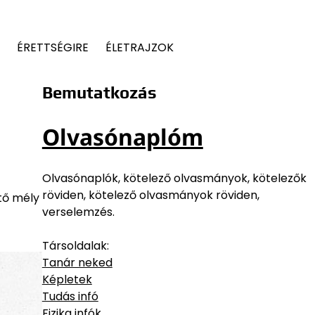
ÉRETTSÉGIRE
ÉLETRAJZOK
Bemutatkozás
Olvasónaplóm
Olvasónaplók, kötelező olvasmányok, kötelezők
röviden, kötelező olvasmányok röviden,
tő mély
verselemzés.
Társoldalak:
Tanár neked
Képletek
Tudás infó
Fizika infók