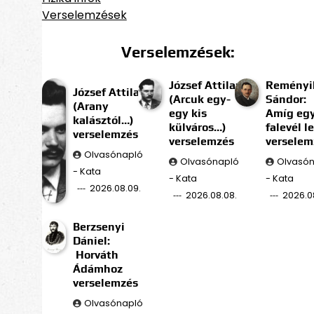
Verselemzések
Verselemzések:
József Attila:
Reményi
József Attila:
(Arcuk egy-
Sándor:
(Arany
egy kis
Amíg eg
kalásztól…)
külváros…)
falevél l
verselemzés
verselemzés
verselem
Olvasónapló
Olvasónapló
Olvasó
- Kata
- Kata
- Kata
2026.08.09.
2026.08.08.
2026.0
Berzsenyi
Dániel:
Horváth
Ádámhoz
verselemzés
Olvasónapló