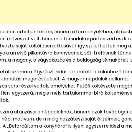
aiban érhetjük tetten, hanem a formanyelvben, ritmusb
pán művészet volt, hanem a társadalmi párbeszéd eszköze
özte saját költői zsenialitásával, így születhettek meg a
yakran első pillantásra könnyednek, sőt, tréfásnak tűnne
em, a magány, a vágyakozás és a boldogság témaköreit is 
Petőfi számára. Egyrészt hidat teremtett a különböző tár
i identitás megerősödését. A magyar népdalok dallama,
zös sors részei voltak, amelyeket Petőfi költészete magá
özvetlen, egyszerű, mégis mély tartalommal bíró költemény
tak.
gyszerű utánzásai a népdaloknak, hanem azok továbbgond
népi motívum, de mindig hozzáteszi saját érzelmeit, gond
 A „Befordúltam a konyhára” is ilyen: egyszerre idézi a m