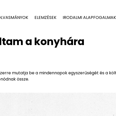
OLVASMÁNYOK
ELEMZÉSEK
IRODALMI ALAPFOGALMAK
últam a konyhára
szerre mutatja be a mindennapok egyszerűségét és a köl
onódnak össze.