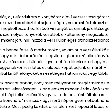
alát, a „Befordúltam a konyhára” című verset veszi górcső
kezeti és stilisztikai sajátosságait, valamint értelmezi 
tőfi népköltészethez fűződő viszonyát és annak jelentőség
mi és személyes tényezők vezettek e költemény megszületé
zek miként járulnak hozzá a vers különleges atmoszférájához
t, a benne felsejlő motívumokat, valamint a vers által köz
 a magyar irodalomtörténet egyik meghatározó alkotásává,
. Az írás során különös figyelmet fordítunk arra, hogy mi
ugyanakkor részletes és alapos képet adjunk a műről. A
ltal kínált előnyöket és esetleges hátrányokat egy táblá
íti az olvasót abban, hogy még mélyebben megérthesse Pe
ortárs jelentőségét. Ez az elemzés minden érdeklődő sz
ettségi felkészülésről vagy az irodalom iránti általános
am a konyhára” nemcsak egyszerű népies gyermekdal, ha
 tükre. Most pedig kezdjük el az elemzést lépésről lépésre