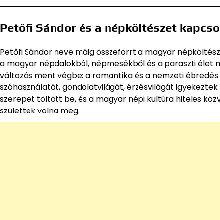
Petőfi Sándor és a népköltészet kapcso
Petőfi Sándor neve máig összeforrt a magyar népköltész
a magyar népdalokból, népmesékből és a paraszti élet m
változás ment végbe: a romantika és a nemzeti ébredés 
szóhasználatát, gondolatvilágát, érzésvilágát igyekeztek
szerepet töltött be, és a magyar népi kultúra hiteles köz
születtek volna meg.