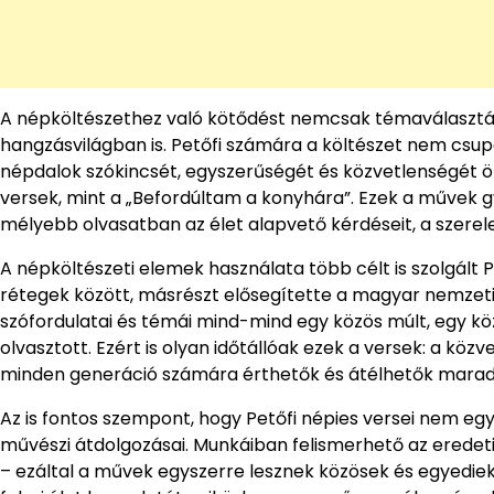
A népköltészethez való kötődést nemcsak témaválasztás
hangzásvilágban is. Petőfi számára a költészet nem csu
népdalok szókincsét, egyszerűségét és közvetlenségét ötv
versek, mint a „Befordúltam a konyhára”. Ezek a művek g
mélyebb olvasatban az élet alapvető kérdéseit, a szerel
A népköltészeti elemek használata több célt is szolgált 
rétegek között, másrészt elősegítette a magyar nemzet
szófordulatai és témái mind-mind egy közös múlt, egy kö
olvasztott. Ezért is olyan időtállóak ezek a versek: a k
minden generáció számára érthetők és átélhetők marad
Az is fontos szempont, hogy Petőfi népies versei nem e
művészi átdolgozásai. Munkáiban felismerhető az eredeti 
– ezáltal a művek egyszerre lesznek közösek és egyediek.