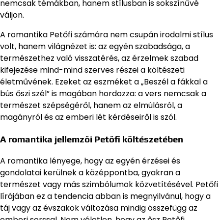
nemcsak témákban, hanem stílusban is sokszínűvé
váljon.
A romantika Petőfi számára nem csupán irodalmi stílus
volt, hanem világnézet is: az egyén szabadsága, a
természethez való visszatérés, az érzelmek szabad
kifejezése mind-mind szerves részei a költészeti
életművének. Ezeket az eszméket a „Beszél a fákkal a
bús őszi szél” is magában hordozza: a vers nemcsak a
természet szépségéről, hanem az elmúlásról, a
magányról és az emberi lét kérdéseiről is szól.
A romantika jellemzői Petőfi költészetében
A romantika lényege, hogy az egyén érzései és
gondolatai kerülnek a középpontba, gyakran a
természet vagy más szimbólumok közvetítésével. Petőfi
lírájában ez a tendencia abban is megnyilvánul, hogy a
táj vagy az évszakok változása mindig összefügg az
emberi sorssal. Nem véletlen, hogy az ősz Petőfi