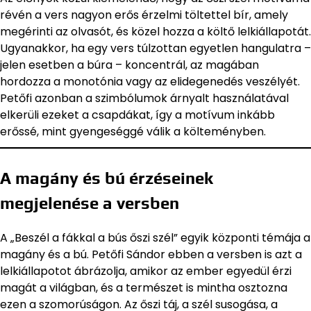
révén a vers nagyon erős érzelmi töltettel bír, amely
megérinti az olvasót, és közel hozza a költő lelkiállapotát.
Ugyanakkor, ha egy vers túlzottan egyetlen hangulatra –
jelen esetben a búra – koncentrál, az magában
hordozza a monotónia vagy az elidegenedés veszélyét.
Petőfi azonban a szimbólumok árnyalt használatával
elkerüli ezeket a csapdákat, így a motívum inkább
erőssé, mint gyengeséggé válik a költeményben.
A magány és bú érzéseinek
megjelenése a versben
A „Beszél a fákkal a bús őszi szél” egyik központi témája a
magány és a bú. Petőfi Sándor ebben a versben is azt a
lelkiállapotot ábrázolja, amikor az ember egyedül érzi
magát a világban, és a természet is mintha osztozna
ezen a szomorúságon. Az őszi táj, a szél susogása, a