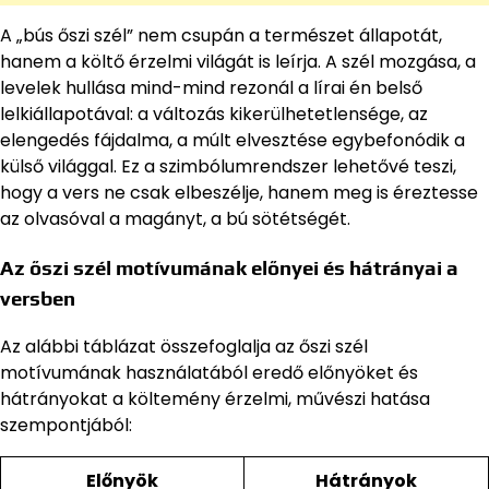
A „bús őszi szél” nem csupán a természet állapotát,
hanem a költő érzelmi világát is leírja. A szél mozgása, a
levelek hullása mind-mind rezonál a lírai én belső
lelkiállapotával: a változás kikerülhetetlensége, az
elengedés fájdalma, a múlt elvesztése egybefonódik a
külső világgal. Ez a szimbólumrendszer lehetővé teszi,
hogy a vers ne csak elbeszélje, hanem meg is éreztesse
az olvasóval a magányt, a bú sötétségét.
Az őszi szél motívumának előnyei és hátrányai a
versben
Az alábbi táblázat összefoglalja az őszi szél
motívumának használatából eredő előnyöket és
hátrányokat a költemény érzelmi, művészi hatása
szempontjából:
Előnyök
Hátrányok