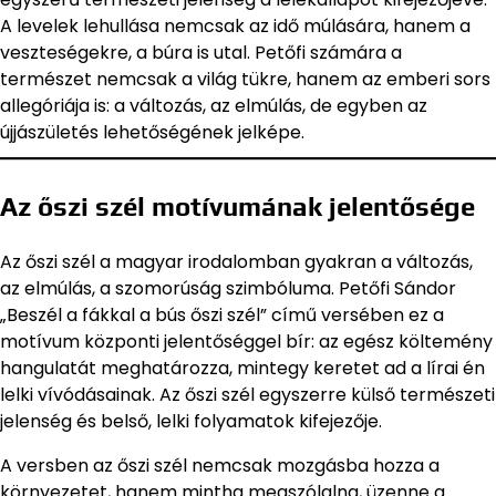
A levelek lehullása nemcsak az idő múlására, hanem a
veszteségekre, a búra is utal. Petőfi számára a
természet nemcsak a világ tükre, hanem az emberi sors
allegóriája is: a változás, az elmúlás, de egyben az
újjászületés lehetőségének jelképe.
Az őszi szél motívumának jelentősége
Az őszi szél a magyar irodalomban gyakran a változás,
az elmúlás, a szomorúság szimbóluma. Petőfi Sándor
„Beszél a fákkal a bús őszi szél” című versében ez a
motívum központi jelentőséggel bír: az egész költemény
hangulatát meghatározza, mintegy keretet ad a lírai én
lelki vívódásainak. Az őszi szél egyszerre külső természeti
jelenség és belső, lelki folyamatok kifejezője.
A versben az őszi szél nemcsak mozgásba hozza a
környezetet, hanem mintha megszólalna, üzenne a