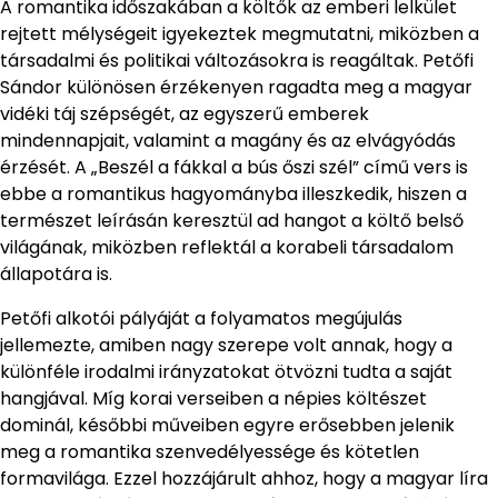
A romantika időszakában a költők az emberi lelkület
rejtett mélységeit igyekeztek megmutatni, miközben a
társadalmi és politikai változásokra is reagáltak. Petőfi
Sándor különösen érzékenyen ragadta meg a magyar
vidéki táj szépségét, az egyszerű emberek
mindennapjait, valamint a magány és az elvágyódás
érzését. A „Beszél a fákkal a bús őszi szél” című vers is
ebbe a romantikus hagyományba illeszkedik, hiszen a
természet leírásán keresztül ad hangot a költő belső
világának, miközben reflektál a korabeli társadalom
állapotára is.
Petőfi alkotói pályáját a folyamatos megújulás
jellemezte, amiben nagy szerepe volt annak, hogy a
különféle irodalmi irányzatokat ötvözni tudta a saját
hangjával. Míg korai verseiben a népies költészet
dominál, későbbi műveiben egyre erősebben jelenik
meg a romantika szenvedélyessége és kötetlen
formavilága. Ezzel hozzájárult ahhoz, hogy a magyar líra