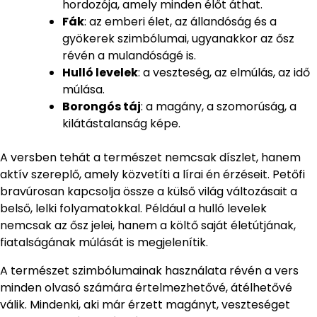
hordozója, amely minden élőt áthat.
Fák
: az emberi élet, az állandóság és a
gyökerek szimbólumai, ugyanakkor az ősz
révén a mulandóságé is.
Hulló levelek
: a veszteség, az elmúlás, az idő
múlása.
Borongós táj
: a magány, a szomorúság, a
kilátástalanság képe.
A versben tehát a természet nemcsak díszlet, hanem
aktív szereplő, amely közvetíti a lírai én érzéseit. Petőfi
bravúrosan kapcsolja össze a külső világ változásait a
belső, lelki folyamatokkal. Például a hulló levelek
nemcsak az ősz jelei, hanem a költő saját életútjának,
fiatalságának múlását is megjelenítik.
A természet szimbólumainak használata révén a vers
minden olvasó számára értelmezhetővé, átélhetővé
válik. Mindenki, aki már érzett magányt, veszteséget