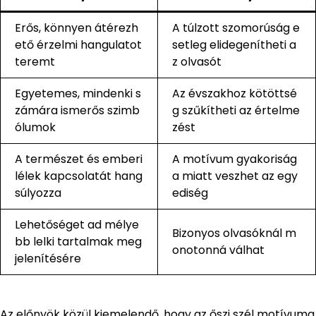
Erős, könnyen átérezh
A túlzott szomorúság e
ető érzelmi hangulatot
setleg elidegenítheti a
teremt
z olvasót
Egyetemes, mindenki s
Az évszakhoz kötöttsé
zámára ismerős szimb
g szűkítheti az értelme
ólumok
zést
A természet és emberi
A motívum gyakoriság
lélek kapcsolatát hang
a miatt veszhet az egy
súlyozza
ediség
Lehetőséget ad mélye
Bizonyos olvasóknál m
bb lelki tartalmak meg
onotonná válhat
jelenítésére
Az előnyök közül kiemelendő, hogy az őszi szél motívuma