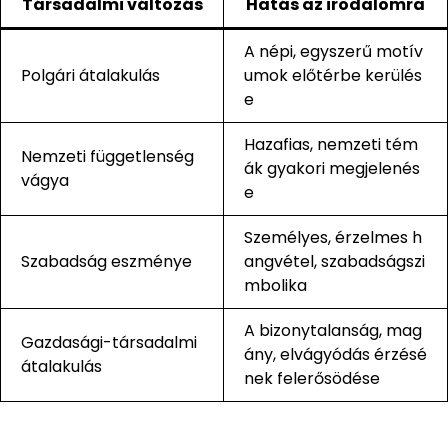
Társadalmi változás
Hatás az irodalomra
A népi, egyszerű motív
Polgári átalakulás
umok előtérbe kerülés
e
Hazafias, nemzeti tém
Nemzeti függetlenség
ák gyakori megjelenés
vágya
e
Személyes, érzelmes h
Szabadság eszménye
angvétel, szabadságszi
mbolika
A bizonytalanság, mag
Gazdasági-társadalmi
ány, elvágyódás érzésé
átalakulás
nek felerősödése