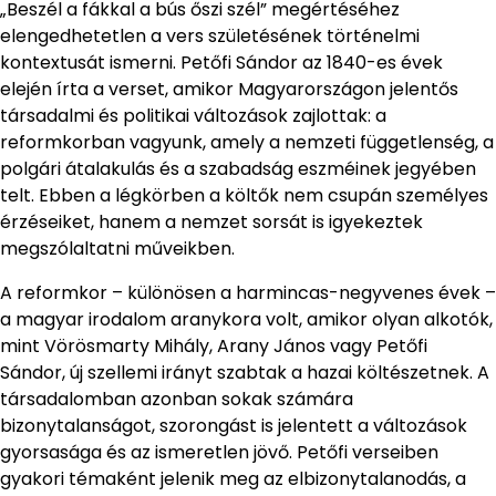
„Beszél a fákkal a bús őszi szél” megértéséhez
elengedhetetlen a vers születésének történelmi
kontextusát ismerni. Petőfi Sándor az 1840-es évek
elején írta a verset, amikor Magyarországon jelentős
társadalmi és politikai változások zajlottak: a
reformkorban vagyunk, amely a nemzeti függetlenség, a
polgári átalakulás és a szabadság eszméinek jegyében
telt. Ebben a légkörben a költők nem csupán személyes
érzéseiket, hanem a nemzet sorsát is igyekeztek
megszólaltatni műveikben.
A reformkor – különösen a harmincas-negyvenes évek –
a magyar irodalom aranykora volt, amikor olyan alkotók,
mint Vörösmarty Mihály, Arany János vagy Petőfi
Sándor, új szellemi irányt szabtak a hazai költészetnek. A
társadalomban azonban sokak számára
bizonytalanságot, szorongást is jelentett a változások
gyorsasága és az ismeretlen jövő. Petőfi verseiben
gyakori témaként jelenik meg az elbizonytalanodás, a