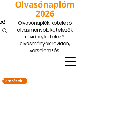
Olvasónaplóm
Skip
to
2026
content
Olvasónaplók, kötelező
olvasmányok, kötelezők
röviden, kötelező
olvasmányok röviden,
verselemzés.
Elemzések