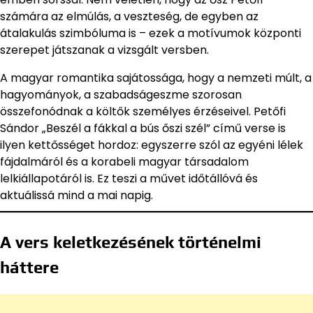
számára az elmúlás, a veszteség, de egyben az
átalakulás szimbóluma is – ezek a motívumok központi
szerepet játszanak a vizsgált versben.
A magyar romantika sajátossága, hogy a nemzeti múlt, a
hagyományok, a szabadságeszme szorosan
összefonódnak a költők személyes érzéseivel. Petőfi
Sándor „Beszél a fákkal a bús őszi szél” című verse is
ilyen kettősséget hordoz: egyszerre szól az egyéni lélek
fájdalmáról és a korabeli magyar társadalom
lelkiállapotáról is. Ez teszi a művet időtállóvá és
aktuálissá mind a mai napig.
A vers keletkezésének történelmi
háttere