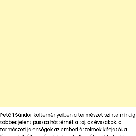
Petőfi Sándor költeményeiben a természet szinte mindig
többet jelent puszta háttérnél: a táj, az évszakok, a
természeti jelenségek az emberi érzelmek kifejezői, a