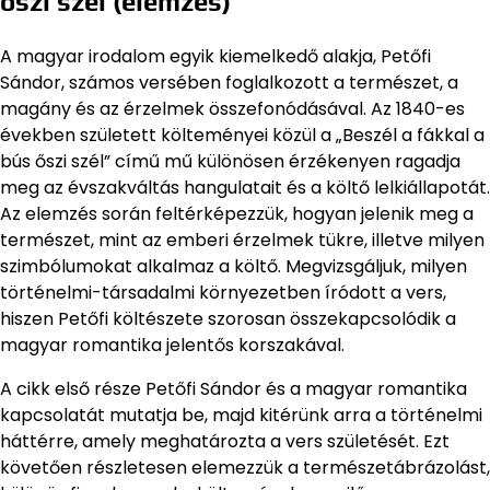
őszi szél (elemzés)
A magyar irodalom egyik kiemelkedő alakja, Petőfi
Sándor, számos versében foglalkozott a természet, a
magány és az érzelmek összefonódásával. Az 1840-es
években született költeményei közül a „Beszél a fákkal a
bús őszi szél” című mű különösen érzékenyen ragadja
meg az évszakváltás hangulatait és a költő lelkiállapotát.
Az elemzés során feltérképezzük, hogyan jelenik meg a
természet, mint az emberi érzelmek tükre, illetve milyen
szimbólumokat alkalmaz a költő. Megvizsgáljuk, milyen
történelmi-társadalmi környezetben íródott a vers,
hiszen Petőfi költészete szorosan összekapcsolódik a
magyar romantika jelentős korszakával.
A cikk első része Petőfi Sándor és a magyar romantika
kapcsolatát mutatja be, majd kitérünk arra a történelmi
háttérre, amely meghatározta a vers születését. Ezt
követően részletesen elemezzük a természetábrázolást,