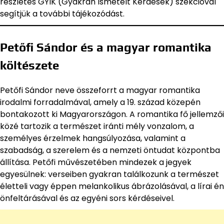
részletes GYIK (Gyakran Ismételt Kérdések) szekcióval
segítjük a további tájékozódást.
Petőfi Sándor és a magyar romantika
költészete
Petőfi Sándor neve összeforrt a magyar romantika
irodalmi forradalmával, amely a 19. század közepén
bontakozott ki Magyarországon. A romantika fő jellemzői
közé tartozik a természet iránti mély vonzalom, a
személyes érzelmek hangsúlyozása, valamint a
szabadság, a szerelem és a nemzeti öntudat központba
állítása. Petőfi művészetében mindezek a jegyek
egyesülnek: verseiben gyakran találkozunk a természet
életteli vagy éppen melankolikus ábrázolásával, a lírai én
önfeltárásával és az egyéni sors kérdéseivel.