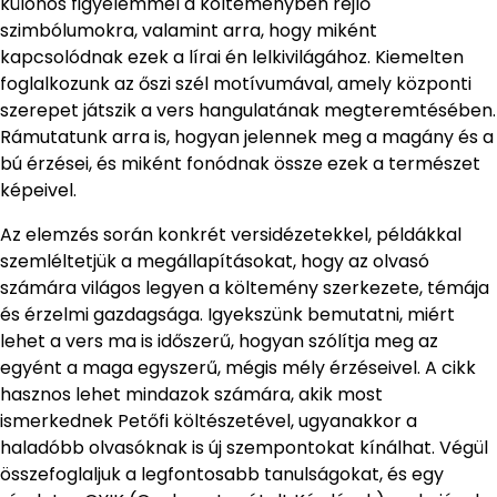
különös figyelemmel a költeményben rejlő
szimbólumokra, valamint arra, hogy miként
kapcsolódnak ezek a lírai én lelkivilágához. Kiemelten
foglalkozunk az őszi szél motívumával, amely központi
szerepet játszik a vers hangulatának megteremtésében.
Rámutatunk arra is, hogyan jelennek meg a magány és a
bú érzései, és miként fonódnak össze ezek a természet
képeivel.
Az elemzés során konkrét versidézetekkel, példákkal
szemléltetjük a megállapításokat, hogy az olvasó
számára világos legyen a költemény szerkezete, témája
és érzelmi gazdagsága. Igyekszünk bemutatni, miért
lehet a vers ma is időszerű, hogyan szólítja meg az
egyént a maga egyszerű, mégis mély érzéseivel. A cikk
hasznos lehet mindazok számára, akik most
ismerkednek Petőfi költészetével, ugyanakkor a
haladóbb olvasóknak is új szempontokat kínálhat. Végül
összefoglaljuk a legfontosabb tanulságokat, és egy