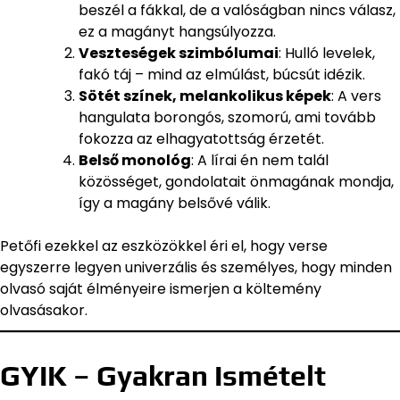
beszél a fákkal, de a valóságban nincs válasz,
ez a magányt hangsúlyozza.
Veszteségek szimbólumai
: Hulló levelek,
fakó táj – mind az elmúlást, búcsút idézik.
Sötét színek, melankolikus képek
: A vers
hangulata borongós, szomorú, ami tovább
fokozza az elhagyatottság érzetét.
Belső monológ
: A lírai én nem talál
közösséget, gondolatait önmagának mondja,
így a magány belsővé válik.
Petőfi ezekkel az eszközökkel éri el, hogy verse
egyszerre legyen univerzális és személyes, hogy minden
olvasó saját élményeire ismerjen a költemény
olvasásakor.
GYIK – Gyakran Ismételt