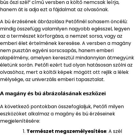
bús őszi szél” című versben a költő nemcsak leírja,
hanem át is adja ezt a fájdalmat az olvasónak.
A bú érzésének ábrázolása Petőfinél sohasem öncélú:
mindig összefügg valamilyen nagyobb egésszel, legyen
az a természet körforgása, a nemzet sorsa, vagy az
emberi élet értelmének keresése. A versben a magány
nem pusztán egyéni sorscsapás, hanem emberi
alapélmény, amelyen keresztül mindannyian átmegyünk
életünk során. Petőfi ezért tud olyan hatásosan szólni az
olvasóhoz, mert a költői képek mögött ott rejlik a lélek
mélysége, az univerzális emberi tapasztalat.
A magány és bú ábrázolásának eszközei
A következő pontokban összefoglaljuk, Petőfi milyen
eszközöket alkalmaz a magány és bú érzéseinek
megjelenítésére:
Természet megszemélyesítése
: A szél