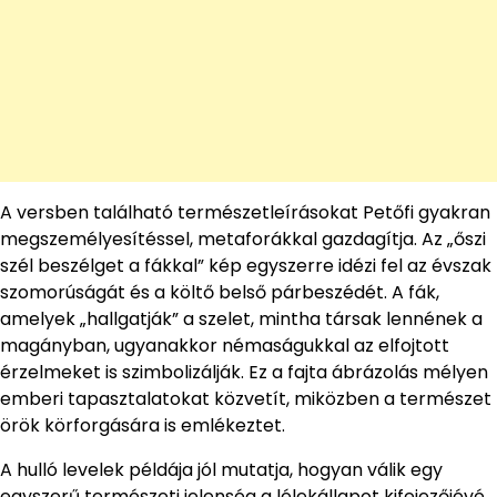
A versben található természetleírásokat Petőfi gyakran
megszemélyesítéssel, metaforákkal gazdagítja. Az „őszi
szél beszélget a fákkal” kép egyszerre idézi fel az évszak
szomorúságát és a költő belső párbeszédét. A fák,
amelyek „hallgatják” a szelet, mintha társak lennének a
magányban, ugyanakkor némaságukkal az elfojtott
érzelmeket is szimbolizálják. Ez a fajta ábrázolás mélyen
emberi tapasztalatokat közvetít, miközben a természet
örök körforgására is emlékeztet.
A hulló levelek példája jól mutatja, hogyan válik egy
egyszerű természeti jelenség a lélekállapot kifejezőjévé.