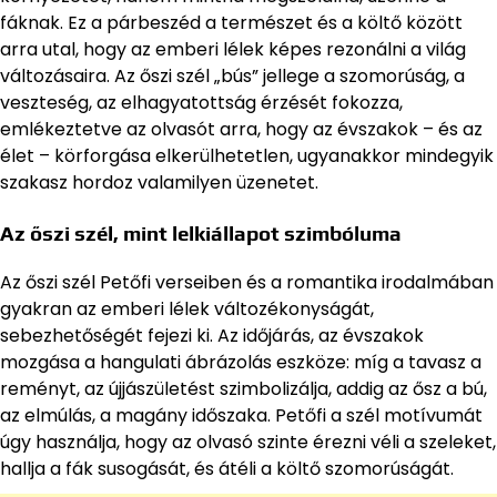
fáknak. Ez a párbeszéd a természet és a költő között
arra utal, hogy az emberi lélek képes rezonálni a világ
változásaira. Az őszi szél „bús” jellege a szomorúság, a
veszteség, az elhagyatottság érzését fokozza,
emlékeztetve az olvasót arra, hogy az évszakok – és az
élet – körforgása elkerülhetetlen, ugyanakkor mindegyik
szakasz hordoz valamilyen üzenetet.
Az őszi szél, mint lelkiállapot szimbóluma
Az őszi szél Petőfi verseiben és a romantika irodalmában
gyakran az emberi lélek változékonyságát,
sebezhetőségét fejezi ki. Az időjárás, az évszakok
mozgása a hangulati ábrázolás eszköze: míg a tavasz a
reményt, az újjászületést szimbolizálja, addig az ősz a bú,
az elmúlás, a magány időszaka. Petőfi a szél motívumát
úgy használja, hogy az olvasó szinte érezni véli a szeleket,
hallja a fák susogását, és átéli a költő szomorúságát.