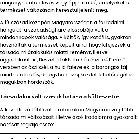
magány, az úton levés vagy éppen a bú, amelyeket a
természet változásain keresztül jelenít meg.
A 19. század közepén Magyarországon a forradalmi
hangulat, a szabadságharc előszobája volt a
mindennapok valósága. A költők, így Petőfi is, gyakran
használták a természet képeit arra, hogy kifejezzék a
társadalmi átalakulás miatti reményt, illetve
aggodalmat. A „Beszél a fákkal a bús őszi szél” című
versben az őszi szél, a hulló falevelek, a borongós táj
mind az elmúlás, de egyben az új kezdet lehetőségét is
magukban hordozzák.
Társadalmi változások hatása a költészetre
A következő táblázat a reformkori Magyarország főbb
társadalmi változásait, illetve azok irodalomra gyakorolt
hatását foglalja össze: