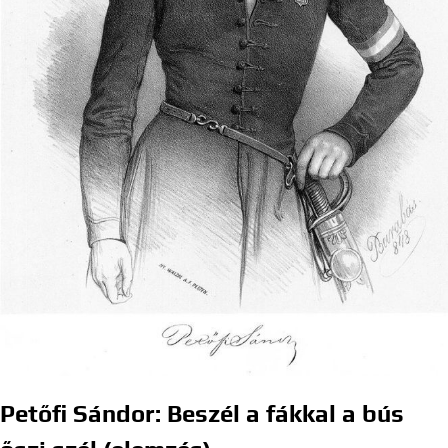
Petőfi Sándor: Beszél a fákkal a bús