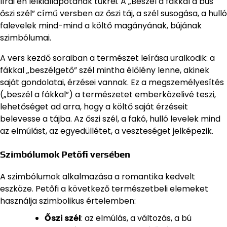
lírai én lelkiállapotának tükrei. A „Beszél a fákkal a bús
őszi szél” című versben az őszi táj, a szél susogása, a hulló
falevelek mind-mind a költő magányának, bújának
szimbólumai.
A vers kezdő soraiban a természet leírása uralkodik: a
fákkal „beszélgető” szél mintha élőlény lenne, akinek
saját gondolatai, érzései vannak. Ez a megszemélyesítés
(„beszél a fákkal”) a természetet emberközelivé teszi,
lehetőséget ad arra, hogy a költő saját érzéseit
belevesse a tájba. Az őszi szél, a fakó, hulló levelek mind
az elmúlást, az egyedüllétet, a veszteséget jelképezik.
Szimbólumok Petőfi versében
A szimbólumok alkalmazása a romantika kedvelt
eszköze. Petőfi a következő természetbeli elemeket
használja szimbolikus értelemben:
Őszi szél
: az elmúlás, a változás, a bú