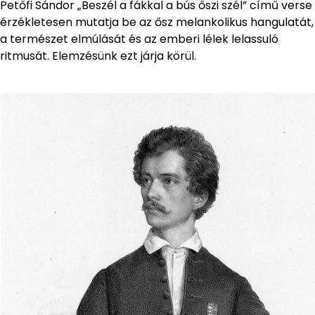
Petőfi Sándor „Beszél a fákkal a bús őszi szél” című verse
érzékletesen mutatja be az ősz melankolikus hangulatát,
a természet elmúlását és az emberi lélek lelassuló
ritmusát. Elemzésünk ezt járja körül.