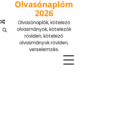
Olvasónaplóm
Skip
to
2026
content
Olvasónaplók, kötelező
olvasmányok, kötelezők
röviden, kötelező
olvasmányok röviden,
verselemzés.