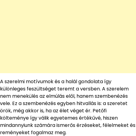
A szerelmi motívumok és a halál gondolata így
különleges feszültséget teremt a versben. A szerelem
nem menekülés az elmúlás elől, hanem szembenézés
vele. Ez a szembenézés egyben hitvallás is: a szeretet
örök, még akkor is, ha az élet véget ér. Petőfi
költeménye így válik egyetemes értékűvé, hiszen
mindannyiunk számára ismerős érzéseket, félelmeket és
reményeket fogalmaz meg.