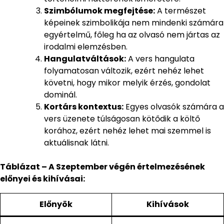
Szimbólumok megfejtése:
A természet
képeinek szimbolikája nem mindenki számára
egyértelmű, főleg ha az olvasó nem jártas az
irodalmi elemzésben.
Hangulatváltások:
A vers hangulata
folyamatosan változik, ezért nehéz lehet
követni, hogy mikor melyik érzés, gondolat
dominál.
Kortárs kontextus:
Egyes olvasók számára a
vers üzenete túlságosan kötődik a költő
korához, ezért nehéz lehet mai szemmel is
aktuálisnak látni.
Táblázat – A Szeptember végén értelmezésének
előnyei és kihívásai:
Előnyök
Kihívások