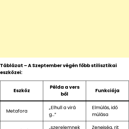
Táblázat – A Szeptember végén főbb stilisztikai
eszközei:
Példa a vers
Eszköz
Funkciója
ből
„Elhull a virá
Elmúlás, idő
Metafora
g…”
múlása
„szerelemnek
Zeneiség, rit