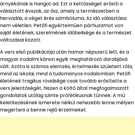
árnyékának is hangot ad. Ezt a kettősséget erősíti a
választott évszak, az ősz, amely a természetben a
hervadás, a véget érés szimbóluma. Az idő választása
nem véletlen: Petőfi egyértelműen párhuzamot von
saját életének, szerelmének időbelisége és a természet
változásai között.
A vers első publikációja után hamar népszerű lett, és a
magyar irodalmi kánon egyik meghatározó darabjává
vált. Azóta is számos elemzés, értelmezés született róla,
mind az iskolai, mind a tudományos irodalomban. Petőfi
életének tragikus rövidsége csak tovább erősítette a
vers jelentőségét, hiszen a költő által megfogalmazott
gondolatok utólag szinte prófétikusnak tűnnek. A mű
keletkezésének ismerete nélkül nehezebb lenne mélyen
megérteni a benne rejlő érzelmeket.