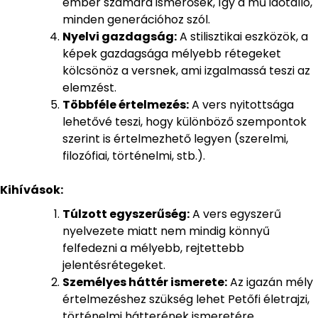
ember számára ismerősek, így a mű időtálló,
minden generációhoz szól.
Nyelvi gazdagság:
A stilisztikai eszközök, a
képek gazdagsága mélyebb rétegeket
kölcsönöz a versnek, ami izgalmassá teszi az
elemzést.
Többféle értelmezés:
A vers nyitottsága
lehetővé teszi, hogy különböző szempontok
szerint is értelmezhető legyen (szerelmi,
filozófiai, történelmi, stb.).
Kihívások:
Túlzott egyszerűség:
A vers egyszerű
nyelvezete miatt nem mindig könnyű
felfedezni a mélyebb, rejtettebb
jelentésrétegeket.
Személyes háttér ismerete:
Az igazán mély
értelmezéshez szükség lehet Petőfi életrajzi,
történelmi hátterének ismeretére.