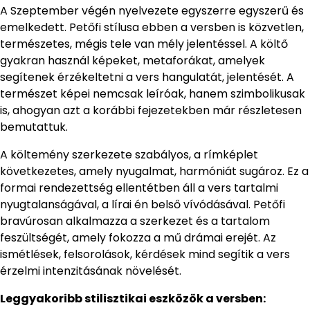
A Szeptember végén nyelvezete egyszerre egyszerű és
emelkedett. Petőfi stílusa ebben a versben is közvetlen,
természetes, mégis tele van mély jelentéssel. A költő
gyakran használ képeket, metaforákat, amelyek
segítenek érzékeltetni a vers hangulatát, jelentését. A
természet képei nemcsak leíróak, hanem szimbolikusak
is, ahogyan azt a korábbi fejezetekben már részletesen
bemutattuk.
A költemény szerkezete szabályos, a rímképlet
következetes, amely nyugalmat, harmóniát sugároz. Ez a
formai rendezettség ellentétben áll a vers tartalmi
nyugtalanságával, a lírai én belső vívódásával. Petőfi
bravúrosan alkalmazza a szerkezet és a tartalom
feszültségét, amely fokozza a mű drámai erejét. Az
ismétlések, felsorolások, kérdések mind segítik a vers
érzelmi intenzitásának növelését.
Leggyakoribb stilisztikai eszközök a versben: