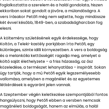
foglalkoztatta a szerelem és a halál gondolata, hiszen
ekkoriban sokat gondolt a jövőre, a múlandóságra. A
vers írásakor Petőfi még nem sejtette, hogy mindössze
két évvel később, 1849-ben, a szabadságharcban fog
elesni.
A költemény születésének egyik érdekessége, hogy
Koltón, a Teleki-kastély parkjában írta Petőfi, egy
különleges, szinte idilli környezetben. A vers a boldogság
és a melankólia kettősségét ragadja meg, amelyet a
költő saját élethelyzete – a friss házasság, az ősz
közeledése, a természet lehanyatlása – inspirált. Sokan
úgy tartják, hogy a mű Petőfi egyik legszemélyesebb
vallomása, amelyben a magánélet és az egyetemes
létkérdések is egyaránt jelen vannak.
A Szeptember végén keletkezése szempontjából fontos
hangsúlyozni, hogy Petőfi ebben a versben nemcsak
magánéleti boldogságát, hanem az elmúlás, a halál