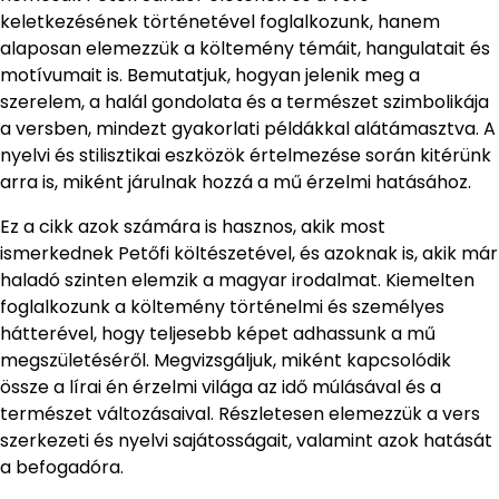
keletkezésének történetével foglalkozunk, hanem
alaposan elemezzük a költemény témáit, hangulatait és
motívumait is. Bemutatjuk, hogyan jelenik meg a
szerelem, a halál gondolata és a természet szimbolikája
a versben, mindezt gyakorlati példákkal alátámasztva. A
nyelvi és stilisztikai eszközök értelmezése során kitérünk
arra is, miként járulnak hozzá a mű érzelmi hatásához.
Ez a cikk azok számára is hasznos, akik most
ismerkednek Petőfi költészetével, és azoknak is, akik már
haladó szinten elemzik a magyar irodalmat. Kiemelten
foglalkozunk a költemény történelmi és személyes
hátterével, hogy teljesebb képet adhassunk a mű
megszületéséről. Megvizsgáljuk, miként kapcsolódik
össze a lírai én érzelmi világa az idő múlásával és a
természet változásaival. Részletesen elemezzük a vers
szerkezeti és nyelvi sajátosságait, valamint azok hatását
a befogadóra.