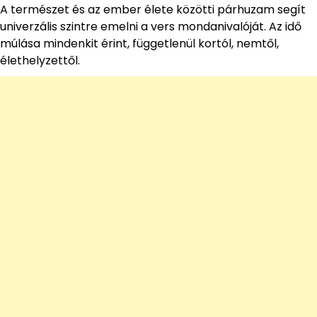
A természet és az ember élete közötti párhuzam segít
univerzális szintre emelni a vers mondanivalóját. Az idő
múlása mindenkit érint, függetlenül kortól, nemtől,
élethelyzettől.