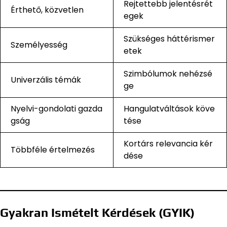
Rejtettebb jelentésrét
Érthető, közvetlen
egek
Szükséges háttérismer
Személyesség
etek
Szimbólumok nehézsé
Univerzális témák
ge
Nyelvi-gondolati gazda
Hangulatváltások köve
gság
tése
Kortárs relevancia kér
Többféle értelmezés
dése
Gyakran Ismételt Kérdések (GYIK)