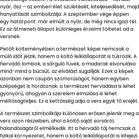
nyár, ősz – az emberi élet születését, kiteljesedését, majd
hanyatlását szimbolizálja. A szeptember vége éppen
egy határpont: már elmúlt a nyár, de még nincs igazi tél.
Ez az átmeneti állapot különleges érzelmi töltetet ad a
versnek.
Petőfi költeményében a természet képei nemcsak a
múló időt jelzik, hanem a költő lelkiállapotát is tükrözik. A
hervadó lombok, a sárguló füvek, a madarak elvonulása
mind-mind a búcsút, az elválást sugallják. Ezek a képek
azonban nem csupán szomorúságot, hanem egyben
szépséget is hordoznak: a természet hervadása is lehet
gyönyörű, ahogyan a szerelem elmúlása is lehet
méltóságteljes. Ez a kettősség adja a vers egyik fő erejét.
A természet szimbolikája különösen erősen jelenik meg a
vers azon részeiben, ahol a költő saját sorsáról,
halandóságáról elmélkedik. Itt a hervadó táj nemcsak a
fizikai környezetet, hanem a költő lelkiállapotát is kifejezi.