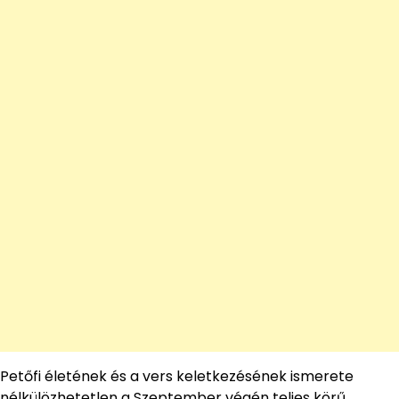
Petőfi életének és a vers keletkezésének ismerete
nélkülözhetetlen a Szeptember végén teljes körű