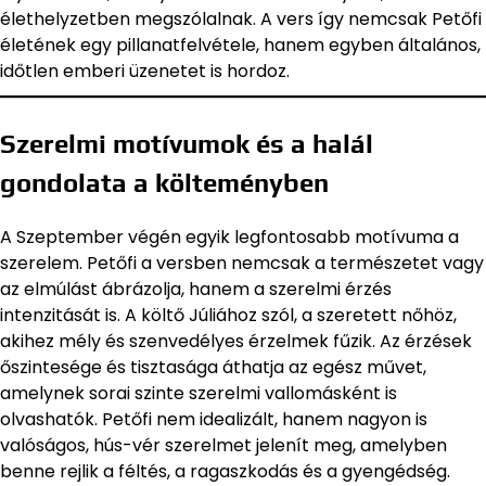
élethelyzetben megszólalnak. A vers így nemcsak Petőfi
életének egy pillanatfelvétele, hanem egyben általános,
időtlen emberi üzenetet is hordoz.
Szerelmi motívumok és a halál
gondolata a költeményben
A Szeptember végén egyik legfontosabb motívuma a
szerelem. Petőfi a versben nemcsak a természetet vagy
az elmúlást ábrázolja, hanem a szerelmi érzés
intenzitását is. A költő Júliához szól, a szeretett nőhöz,
akihez mély és szenvedélyes érzelmek fűzik. Az érzések
őszintesége és tisztasága áthatja az egész művet,
amelynek sorai szinte szerelmi vallomásként is
olvashatók. Petőfi nem idealizált, hanem nagyon is
valóságos, hús-vér szerelmet jelenít meg, amelyben
benne rejlik a féltés, a ragaszkodás és a gyengédség.