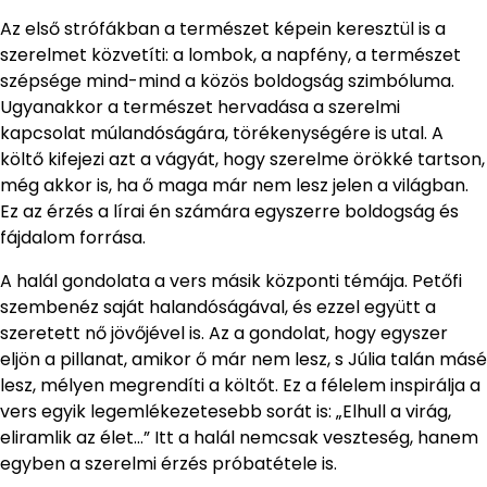
Az első strófákban a természet képein keresztül is a
szerelmet közvetíti: a lombok, a napfény, a természet
szépsége mind-mind a közös boldogság szimbóluma.
Ugyanakkor a természet hervadása a szerelmi
kapcsolat múlandóságára, törékenységére is utal. A
költő kifejezi azt a vágyát, hogy szerelme örökké tartson,
még akkor is, ha ő maga már nem lesz jelen a világban.
Ez az érzés a lírai én számára egyszerre boldogság és
fájdalom forrása.
A halál gondolata a vers másik központi témája. Petőfi
szembenéz saját halandóságával, és ezzel együtt a
szeretett nő jövőjével is. Az a gondolat, hogy egyszer
eljön a pillanat, amikor ő már nem lesz, s Júlia talán másé
lesz, mélyen megrendíti a költőt. Ez a félelem inspirálja a
vers egyik legemlékezetesebb sorát is: „Elhull a virág,
eliramlik az élet…” Itt a halál nemcsak veszteség, hanem
egyben a szerelmi érzés próbatétele is.