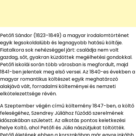
Petőfi Sándor (1823–1849) a magyar irodalomtörténet
egyik legsokoldalúbb és legnagyobb hatású költője.
Fiatalkora sok nehézséggel járt: családja nem volt
gazdag, sőt, gyakran küzdöttek megélhetési gondokkal.
Petőfi iskolái során több városban is megfordult, majd
1841-ben jelentek meg első versei. Az 1840-es években a
magyar romantikus költészet egyik meghatározó
alakjává vált, forradalmi költeményei és nemzeti
elkötelezettsége révén.
A Szeptember végén című költemény 1847-ben, a költő
feleségéhez, Szendrey Júliához fűződő szerelmének
időszakában született. Az alkotás pontos keletkezési
helye Koltó, ahol Petőfi és Júlia nászútjukat töltötték.
Petőfi életének ebben a korszakában már egyre inkább