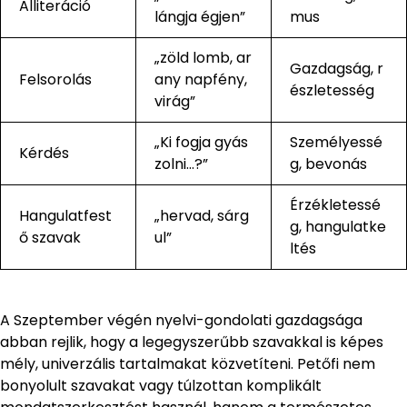
Alliteráció
lángja égjen”
mus
„zöld lomb, ar
Gazdagság, r
Felsorolás
any napfény,
észletesség
virág”
„Ki fogja gyás
Személyessé
Kérdés
zolni…?”
g, bevonás
Érzékletessé
Hangulatfest
„hervad, sárg
g, hangulatke
ő szavak
ul”
ltés
A Szeptember végén nyelvi-gondolati gazdagsága
abban rejlik, hogy a legegyszerűbb szavakkal is képes
mély, univerzális tartalmakat közvetíteni. Petőfi nem
bonyolult szavakat vagy túlzottan komplikált