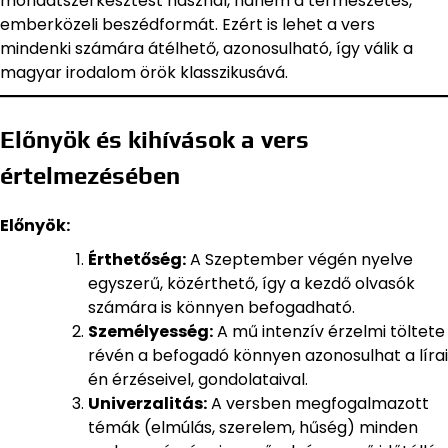
mondatszerkesztést használ, hanem a természetes,
emberközeli beszédformát. Ezért is lehet a vers
mindenki számára átélhető, azonosulható, így válik a
magyar irodalom örök klasszikusává.
Előnyök és kihívások a vers
értelmezésében
Előnyök:
Érthetőség:
A Szeptember végén nyelve
egyszerű, közérthető, így a kezdő olvasók
számára is könnyen befogadható.
Személyesség:
A mű intenzív érzelmi töltete
révén a befogadó könnyen azonosulhat a lírai
én érzéseivel, gondolataival.
Univerzalitás:
A versben megfogalmazott
témák (elmúlás, szerelem, hűség) minden