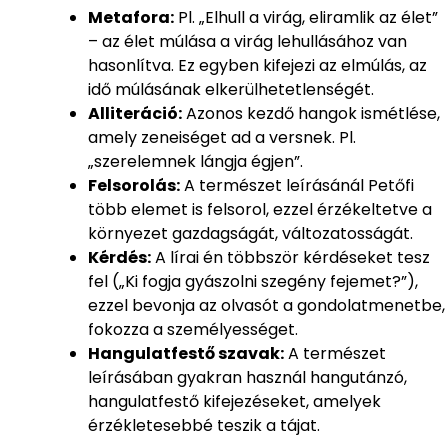
Metafora:
Pl. „Elhull a virág, eliramlik az élet”
– az élet múlása a virág lehullásához van
hasonlítva. Ez egyben kifejezi az elmúlás, az
idő múlásának elkerülhetetlenségét.
Alliteráció:
Azonos kezdő hangok ismétlése,
amely zeneiséget ad a versnek. Pl.
„szerelemnek lángja égjen”.
Felsorolás:
A természet leírásánál Petőfi
több elemet is felsorol, ezzel érzékeltetve a
környezet gazdagságát, változatosságát.
Kérdés:
A lírai én többször kérdéseket tesz
fel („Ki fogja gyászolni szegény fejemet?”),
ezzel bevonja az olvasót a gondolatmenetbe,
fokozza a személyességet.
Hangulatfestő szavak:
A természet
leírásában gyakran használ hangutánzó,
hangulatfestő kifejezéseket, amelyek
érzékletesebbé teszik a tájat.