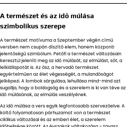
A természet és az idő múlása
szimbolikus szerepe
A természet motívuma a Szeptember végén című
versben nem csupán díszítő elem, hanem központi
jelentőségű szimbólum. Petőfi a természet változásain
keresztül jeleníti meg az idő múlását, az elmúlást, sőt, a
lelkiállapotát is. Az ősz, a hervadó természet
egyértelműen az élet végességét, a mulandóságot
jelképezi. A lombok sárgulása, lehullása mind-mind azt
sugallja, hogy a boldogság és a szerelem is ki van téve az
idő múlásának, az elmúlás veszélyének.
Az idő múlása a vers egyik legfontosabb szervezőelve. A
költő folyamatosan párhuzamot von a természet
ciklikus változásai és az emberi élet, a szerelem
időbelisége között. Az évszakok váltakozása – tavasz,