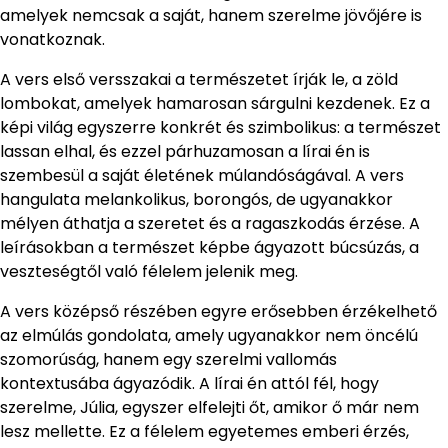
amelyek nemcsak a saját, hanem szerelme jövőjére is
vonatkoznak.
A vers első versszakai a természetet írják le, a zöld
lombokat, amelyek hamarosan sárgulni kezdenek. Ez a
képi világ egyszerre konkrét és szimbolikus: a természet
lassan elhal, és ezzel párhuzamosan a lírai én is
szembesül a saját életének múlandóságával. A vers
hangulata melankolikus, borongós, de ugyanakkor
mélyen áthatja a szeretet és a ragaszkodás érzése. A
leírásokban a természet képbe ágyazott búcsúzás, a
veszteségtől való félelem jelenik meg.
A vers középső részében egyre erősebben érzékelhető
az elmúlás gondolata, amely ugyanakkor nem öncélú
szomorúság, hanem egy szerelmi vallomás
kontextusába ágyazódik. A lírai én attól fél, hogy
szerelme, Júlia, egyszer elfelejti őt, amikor ő már nem
lesz mellette. Ez a félelem egyetemes emberi érzés,