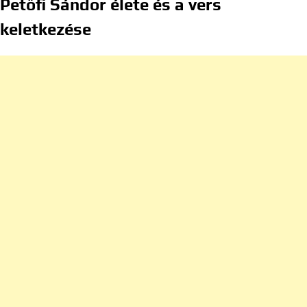
Petőfi Sándor élete és a vers
keletkezése