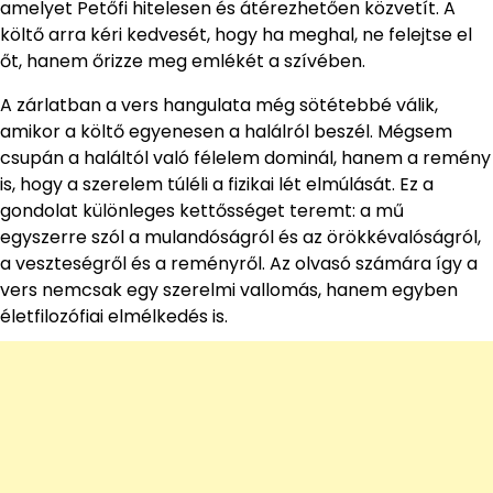
amelyet Petőfi hitelesen és átérezhetően közvetít. A
költő arra kéri kedvesét, hogy ha meghal, ne felejtse el
őt, hanem őrizze meg emlékét a szívében.
A zárlatban a vers hangulata még sötétebbé válik,
amikor a költő egyenesen a halálról beszél. Mégsem
csupán a haláltól való félelem dominál, hanem a remény
is, hogy a szerelem túléli a fizikai lét elmúlását. Ez a
gondolat különleges kettősséget teremt: a mű
egyszerre szól a mulandóságról és az örökkévalóságról,
a veszteségről és a reményről. Az olvasó számára így a
vers nemcsak egy szerelmi vallomás, hanem egyben
életfilozófiai elmélkedés is.