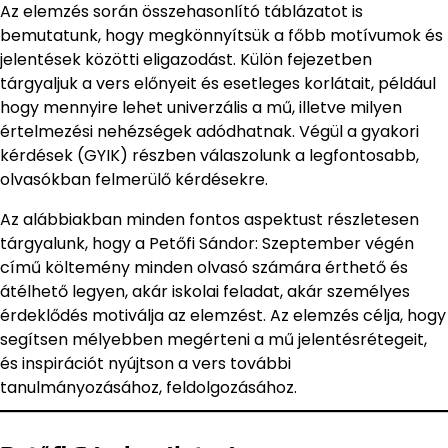
Az elemzés során összehasonlító táblázatot is
bemutatunk, hogy megkönnyítsük a főbb motívumok és
jelentések közötti eligazodást. Külön fejezetben
tárgyaljuk a vers előnyeit és esetleges korlátait, például
hogy mennyire lehet univerzális a mű, illetve milyen
értelmezési nehézségek adódhatnak. Végül a gyakori
kérdések (GYIK) részben válaszolunk a legfontosabb,
olvasókban felmerülő kérdésekre.
Az alábbiakban minden fontos aspektust részletesen
tárgyalunk, hogy a Petőfi Sándor: Szeptember végén
című költemény minden olvasó számára érthető és
átélhető legyen, akár iskolai feladat, akár személyes
érdeklődés motiválja az elemzést. Az elemzés célja, hogy
segítsen mélyebben megérteni a mű jelentésrétegeit,
és inspirációt nyújtson a vers további
tanulmányozásához, feldolgozásához.