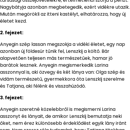
társasági összejövetelekre, értelmetlenül szórja a pénzt.
Nagybátyja azonban megbetegedik, ezért vidékre utazik.
Miután megörökli az itteni kastélyt, elhatározza, hogy új
életet kezd.
2. fejezet:
Anyegin szép lassan megszokja a vidéki életet, egy nap
azonban új földesúr tűnik fel, Lenszkij a költő. Bár
alapvetően teljesen más természetűek, hamar jó
barátok lesznek. Anyegin megismerkedik Larina
asszonnyal is, aki özvegy és két lánya van: Olga szép és
vidám természetű, gyermekkora óta Lenszkij szerelme
és Tatjana, aki félénk és visszahúzódó.
3. fejezet:
Anyegin szeretné közelebbről is megismerni Larina
asszonyt és lányait, de amikor Lenszkij bemutatja neki
őket, nem érez különösebb érdeklődést egyik lány iránt