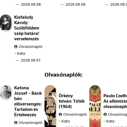
2026.08.08.
2026.08.08.
2026.08.0
Kisfaludy
Károly:
Szülőföldem
szép határa!
verselemzés
Olvasónapló
- Kata
2026.08.07.
Olvasónaplók:
Katona
József – Bánk
Örkény
Paulo Coelh
bán
István: Tóték
Az alkimist
előversengés:
(1964)
olvasónapl
Tartalom és
Olvasónapló
Olvasóna
Értelmezés
- Kata
- Kata
Olvasónapló