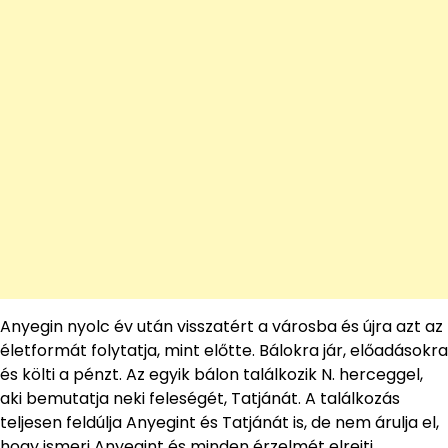
Anyegin nyolc év után visszatért a városba és újra azt az
életformát folytatja, mint előtte. Bálokra jár, előadásokra
és költi a pénzt. Az egyik bálon találkozik N. herceggel,
aki bemutatja neki feleségét, Tatjánát. A találkozás
teljesen feldúlja Anyegint és Tatjánát is, de nem árulja el,
hogy ismeri Anyegint és minden érzelmét elrejti.