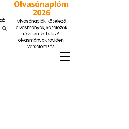
Olvasónaplóm
Skip
to
2026
content
Olvasónaplók, kötelező
olvasmányok, kötelezők
röviden, kötelező
olvasmányok röviden,
verselemzés.