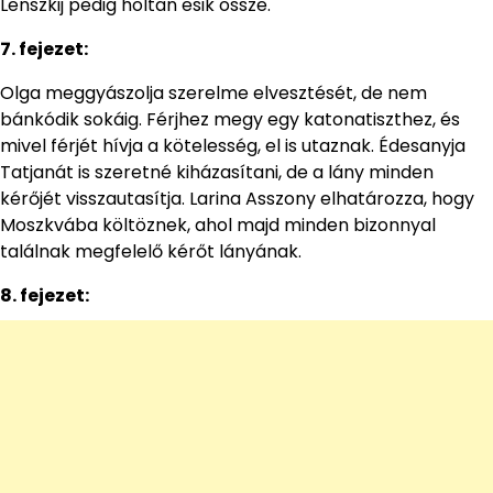
Lenszkij pedig holtan esik össze.
7. fejezet:
Olga meggyászolja szerelme elvesztését, de nem
bánkódik sokáig. Férjhez megy egy katonatiszthez, és
mivel férjét hívja a kötelesség, el is utaznak. Édesanyja
Tatjanát is szeretné kiházasítani, de a lány minden
kérőjét visszautasítja. Larina Asszony elhatározza, hogy
Moszkvába költöznek, ahol majd minden bizonnyal
találnak megfelelő kérőt lányának.
8. fejezet: