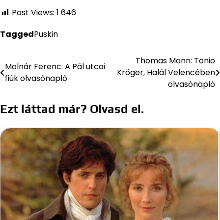
Post Views:
1 646
Tagged
Puskin
Thomas Mann: Tonio
Bejegyzés
Molnár Ferenc: A Pál utcai
Kröger, Halál Velencében
fiúk olvasónapló
navigáció
olvasónapló
Ezt láttad már? Olvasd el.