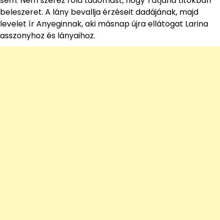
sem. Nem szerez róla tudomást, hogy Tatjana titokban
beleszeret. A lány bevallja érzéseit dadájának, majd
levelet ír Anyeginnak, aki másnap újra ellátogat Larina
asszonyhoz és lányaihoz.