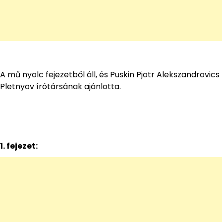
A mű nyolc fejezetből áll, és Puskin Pjotr Alekszandrovics
Pletnyov írótársának ajánlotta.
1. fejezet: