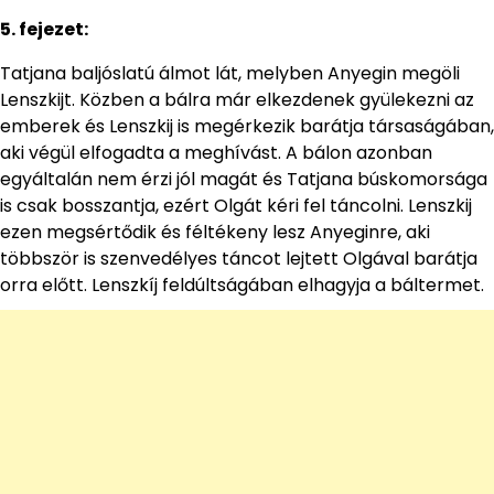
5. fejezet:
Tatjana baljóslatú álmot lát, melyben Anyegin megöli
Lenszkijt. Közben a bálra már elkezdenek gyülekezni az
emberek és Lenszkij is megérkezik barátja társaságában,
aki végül elfogadta a meghívást. A bálon azonban
egyáltalán nem érzi jól magát és Tatjana búskomorsága
is csak bosszantja, ezért Olgát kéri fel táncolni. Lenszkij
ezen megsértődik és féltékeny lesz Anyeginre, aki
többször is szenvedélyes táncot lejtett Olgával barátja
orra előtt. Lenszkíj feldúltságában elhagyja a báltermet.