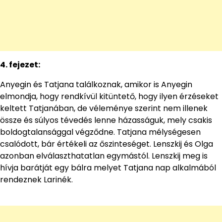
4. fejezet:
Anyegin és Tatjana találkoznak, amikor is Anyegin
elmondja, hogy rendkívül kitüntető, hogy ilyen érzéseket
keltett Tatjanában, de véleménye szerint nem illenek
össze és súlyos tévedés lenne házasságuk, mely csakis
boldogtalansággal végződne. Tatjana mélységesen
csalódott, bár értékeli az őszinteséget. Lenszkij és Olga
azonban elválaszthatatlan egymástól. Lenszkij meg is
hívja barátját egy bálra melyet Tatjana nap alkalmából
rendeznek Larinék.