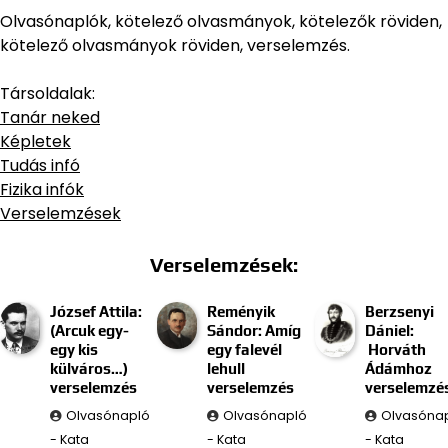
Olvasónaplók, kötelező olvasmányok, kötelezők röviden,
kötelező olvasmányok röviden, verselemzés.
Társoldalak:
Tanár neked
Képletek
Tudás infó
Fizika infók
Verselemzések
Verselemzések:
József Attila:
Reményik
Berzsenyi
(Arcuk egy-
Sándor: Amíg
Dániel:
egy kis
egy falevél
Horváth
külváros…)
lehull
Ádámhoz
verselemzés
verselemzés
verselemzé
Olvasónapló
Olvasónapló
Olvasóna
- Kata
- Kata
- Kata