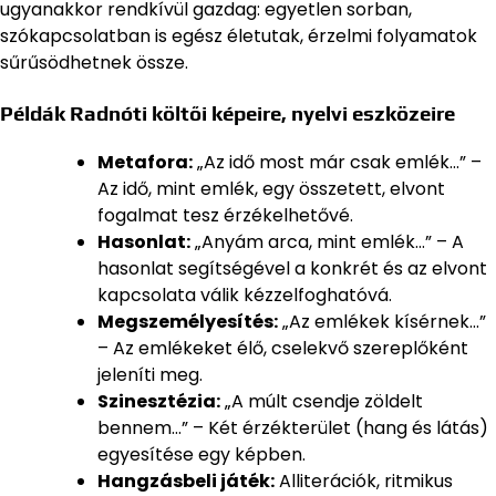
ugyanakkor rendkívül gazdag: egyetlen sorban,
szókapcsolatban is egész életutak, érzelmi folyamatok
sűrűsödhetnek össze.
Példák Radnóti költői képeire, nyelvi eszközeire
Metafora:
„Az idő most már csak emlék…” –
Az idő, mint emlék, egy összetett, elvont
fogalmat tesz érzékelhetővé.
Hasonlat:
„Anyám arca, mint emlék…” – A
hasonlat segítségével a konkrét és az elvont
kapcsolata válik kézzelfoghatóvá.
Megszemélyesítés:
„Az emlékek kísérnek…”
– Az emlékeket élő, cselekvő szereplőként
jeleníti meg.
Szinesztézia:
„A múlt csendje zöldelt
bennem…” – Két érzékterület (hang és látás)
egyesítése egy képben.
Hangzásbeli játék:
Alliterációk, ritmikus