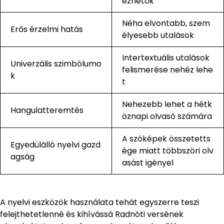
ezhetők
Néha elvontabb, szem
Erős érzelmi hatás
élyesebb utalások
Intertextuális utalások
Univerzális szimbólumo
felismerése nehéz lehe
k
t
Nehezebb lehet a hétk
Hangulatteremtés
öznapi olvasó számára
A szóképek összetetts
Egyedülálló nyelvi gazd
ége miatt többszöri olv
agság
asást igényel
A nyelvi eszközök használata tehát egyszerre teszi
felejthetetlenné és kihívássá Radnóti versének