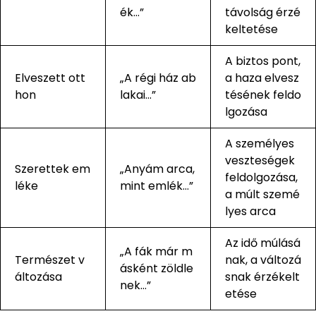
ék…”
távolság érzé
keltetése
A biztos pont,
Elveszett ott
„A régi ház ab
a haza elvesz
hon
lakai…”
tésének feldo
lgozása
A személyes
veszteségek
Szerettek em
„Anyám arca,
feldolgozása,
léke
mint emlék…”
a múlt szemé
lyes arca
Az idő múlásá
„A fák már m
Természet v
nak, a változá
ásként zöldle
áltozása
snak érzékelt
nek…”
etése