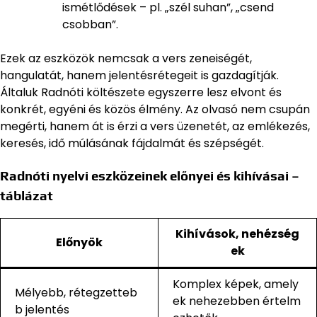
ismétlődések – pl. „szél suhan”, „csend
csobban”.
Ezek az eszközök nemcsak a vers zeneiségét,
hangulatát, hanem jelentésrétegeit is gazdagítják.
Általuk Radnóti költészete egyszerre lesz elvont és
konkrét, egyéni és közös élmény. Az olvasó nem csupán
megérti, hanem át is érzi a vers üzenetét, az emlékezés,
keresés, idő múlásának fájdalmát és szépségét.
Radnóti nyelvi eszközeinek előnyei és kihívásai –
táblázat
Kihívások, nehézség
Előnyök
ek
Komplex képek, amely
Mélyebb, rétegzetteb
ek nehezebben értelm
b jelentés