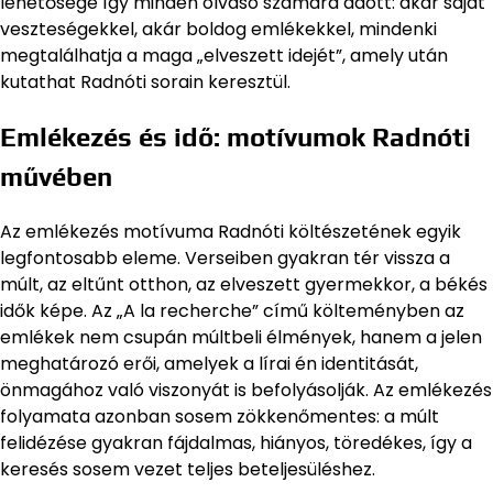
lehetősége így minden olvasó számára adott: akár saját
veszteségekkel, akár boldog emlékekkel, mindenki
megtalálhatja a maga „elveszett idejét”, amely után
kutathat Radnóti sorain keresztül.
Emlékezés és idő: motívumok Radnóti
művében
Az emlékezés motívuma Radnóti költészetének egyik
legfontosabb eleme. Verseiben gyakran tér vissza a
múlt, az eltűnt otthon, az elveszett gyermekkor, a békés
idők képe. Az „A la recherche” című költeményben az
emlékek nem csupán múltbeli élmények, hanem a jelen
meghatározó erői, amelyek a lírai én identitását,
önmagához való viszonyát is befolyásolják. Az emlékezés
folyamata azonban sosem zökkenőmentes: a múlt
felidézése gyakran fájdalmas, hiányos, töredékes, így a
keresés sosem vezet teljes beteljesüléshez.