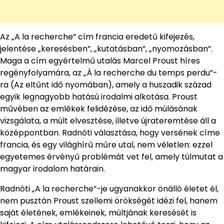
Az „A la recherche” cím francia eredetű kifejezés,
jelentése „keresésben”, „kutatásban”, „nyomozásban”.
Maga a cím egyértelmű utalás Marcel Proust híres
regényfolyamára, az „À la recherche du temps perdu”-
ra (Az eltűnt idő nyomában), amely a huszadik század
egyik legnagyobb hatású irodalmi alkotása. Proust
művében az emlékek felidézése, az idő múlásának
vizsgálata, a múlt elvesztése, illetve újrateremtése áll a
középpontban. Radnóti választása, hogy versének címe
francia, és egy világhírű műre utal, nem véletlen: ezzel
egyetemes érvényű problémát vet fel, amely túlmutat a
magyar irodalom határain.
Radnóti „A la recherche”-je ugyanakkor önálló életet él,
nem pusztán Proust szellemi örökségét idézi fel, hanem
saját életének, emlékeinek, múltjának keresését is