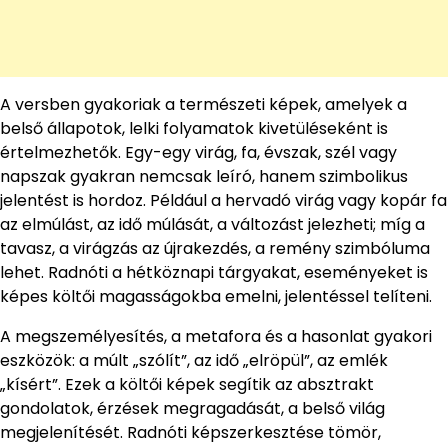
A versben gyakoriak a természeti képek, amelyek a
belső állapotok, lelki folyamatok kivetüléseként is
értelmezhetők. Egy-egy virág, fa, évszak, szél vagy
napszak gyakran nemcsak leíró, hanem szimbolikus
jelentést is hordoz. Például a hervadó virág vagy kopár fa
az elmúlást, az idő múlását, a változást jelezheti; míg a
tavasz, a virágzás az újrakezdés, a remény szimbóluma
lehet. Radnóti a hétköznapi tárgyakat, eseményeket is
képes költői magasságokba emelni, jelentéssel telíteni.
A megszemélyesítés, a metafora és a hasonlat gyakori
eszközök: a múlt „szólít”, az idő „elröpül”, az emlék
„kísért”. Ezek a költői képek segítik az absztrakt
gondolatok, érzések megragadását, a belső világ
megjelenítését. Radnóti képszerkesztése tömör,