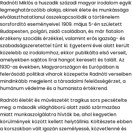
Radnóti Miklós a huszadik századi magyar irodalom egyik
legmeghatározóbb alakja, akinek élete és munkássága
elválaszthatatlanul összekapcsolódik a történelem
sorsfordító eseményeivel. 1909. május 5-én született
Budapesten, polgári, zsidó családban, és már fiatalon
érzékeny szociális érzékkel, valamint erős igazság- és
szabadságszeretettel tűnt ki. Egyetemi évei alatt került
közelebb az irodalomhoz, ekkor publikálta első verseit,
amelyekben sajátos lírai hangot keresett és talált. Az
1930-as években, Magyarországon és Európában is
felerősödő politikai viharok közepette Radnóti verseiben
mindinkább megjelent a társadalmi felelősségérzet, a
humánum védelme és a humanista értékrend.
Radnóti életét és művészetét tragikus sors pecsételte
meg: a második világháború alatt zsidó származása
miatt munkaszolgálatra hívták be, ahol kegyetlen
körülmények között kellett helytállnia. Költészete ebben
a korszakban vált igazán személyessé, közvetlenné és