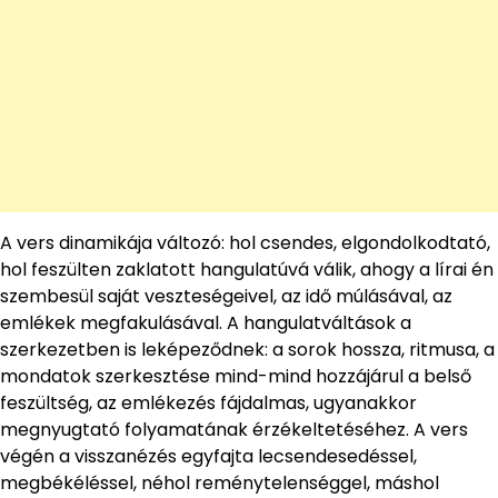
A vers dinamikája változó: hol csendes, elgondolkodtató,
hol feszülten zaklatott hangulatúvá válik, ahogy a lírai én
szembesül saját veszteségeivel, az idő múlásával, az
emlékek megfakulásával. A hangulatváltások a
szerkezetben is leképeződnek: a sorok hossza, ritmusa, a
mondatok szerkesztése mind-mind hozzájárul a belső
feszültség, az emlékezés fájdalmas, ugyanakkor
megnyugtató folyamatának érzékeltetéséhez. A vers
végén a visszanézés egyfajta lecsendesedéssel,
megbékéléssel, néhol reménytelenséggel, máshol