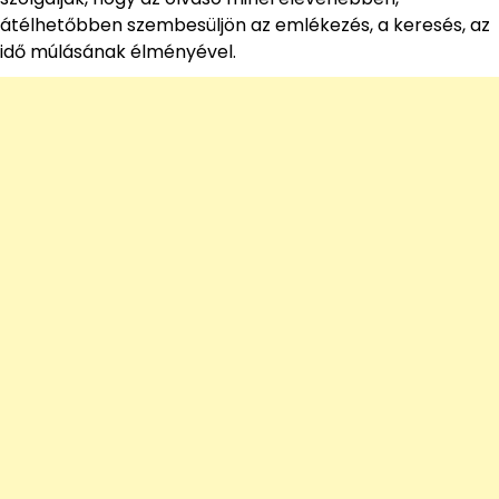
átélhetőbben szembesüljön az emlékezés, a keresés, az
idő múlásának élményével.