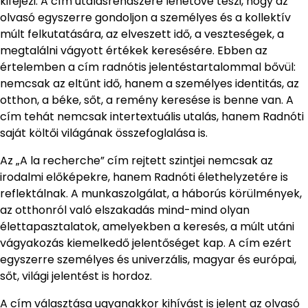
kifejezi. A cím utalásrendszere lehetővé teszi, hogy az
olvasó egyszerre gondoljon a személyes és a kollektív
múlt felkutatására, az elveszett idő, a veszteségek, a
megtalálni vágyott értékek keresésére. Ebben az
értelemben a cím radnótis jelentéstartalommal bővül:
nemcsak az eltűnt idő, hanem a személyes identitás, az
otthon, a béke, sőt, a remény keresése is benne van. A
cím tehát nemcsak intertextuális utalás, hanem Radnóti
saját költői világának összefoglalása is.
Az „A la recherche” cím rejtett szintjei nemcsak az
irodalmi előképekre, hanem Radnóti élethelyzetére is
reflektálnak. A munkaszolgálat, a háborús körülmények,
az otthonról való elszakadás mind-mind olyan
élettapasztalatok, amelyekben a keresés, a múlt utáni
vágyakozás kiemelkedő jelentőséget kap. A cím ezért
egyszerre személyes és univerzális, magyar és európai,
sőt, világi jelentést is hordoz.
A cím választása ugyanakkor kihívást is jelent az olvasó