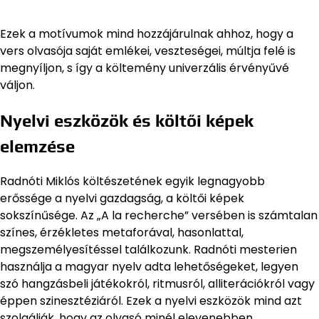
Ezek a motívumok mind hozzájárulnak ahhoz, hogy a
vers olvasója saját emlékei, veszteségei, múltja felé is
megnyíljon, s így a költemény univerzális érvényűvé
váljon.
Nyelvi eszközök és költői képek
elemzése
Radnóti Miklós költészetének egyik legnagyobb
erőssége a nyelvi gazdagság, a költői képek
sokszínűsége. Az „A la recherche” versében is számtalan
színes, érzékletes metaforával, hasonlattal,
megszemélyesítéssel találkozunk. Radnóti mesterien
használja a magyar nyelv adta lehetőségeket, legyen
szó hangzásbeli játékokról, ritmusról, alliterációkról vagy
éppen szinesztéziáról. Ezek a nyelvi eszközök mind azt
szolgálják, hogy az olvasó minél elevenebben,