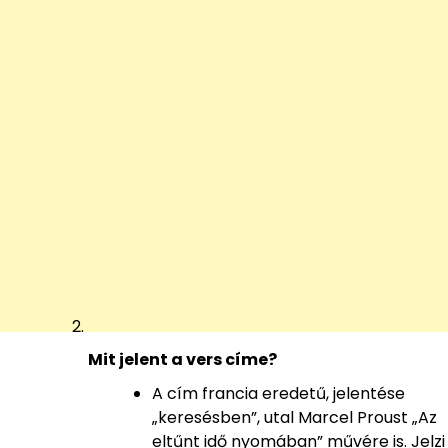
Mit jelent a vers címe?
A cím francia eredetű, jelentése
„keresésben”, utal Marcel Proust „Az
eltűnt idő nyomában” művére is. Jelzi