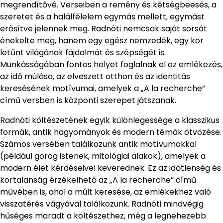
megrendítővé. Verseiben a remény és kétségbeesés, a
szeretet és a halálfélelem egymás mellett, egymást
erősítve jelennek meg. Radnóti nemcsak saját sorsát
énekelte meg, hanem egy egész nemzedék, egy kor
letűnt világának fájdalmát és szépségét is.
Munkásságában fontos helyet foglalnak el az emlékezés,
az idő múlása, az elveszett otthon és az identitás
keresésének motívumai, amelyek a „A la recherche”
című versben is központi szerepet játszanak.
Radnóti költészetének egyik különlegessége a klasszikus
formák, antik hagyományok és modern témák ötvözése.
Számos versében találkozunk antik motívumokkal
(például görög istenek, mitológiai alakok), amelyek a
modern élet kérdéseivel keverednek. Ez az időtlenség és
kortalanság érzékelhető az „A la recherche” című
művében is, ahol a múlt keresése, az emlékekhez való
visszatérés vágyával találkozunk. Radnóti mindvégig
hűséges maradt a költészethez, még a legnehezebb