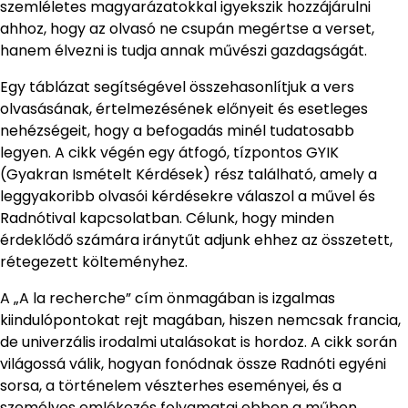
szemléletes magyarázatokkal igyekszik hozzájárulni
ahhoz, hogy az olvasó ne csupán megértse a verset,
hanem élvezni is tudja annak művészi gazdagságát.
Egy táblázat segítségével összehasonlítjuk a vers
olvasásának, értelmezésének előnyeit és esetleges
nehézségeit, hogy a befogadás minél tudatosabb
legyen. A cikk végén egy átfogó, tízpontos GYIK
(Gyakran Ismételt Kérdések) rész található, amely a
leggyakoribb olvasói kérdésekre válaszol a művel és
Radnótival kapcsolatban. Célunk, hogy minden
érdeklődő számára iránytűt adjunk ehhez az összetett,
rétegezett költeményhez.
A „A la recherche” cím önmagában is izgalmas
kiindulópontokat rejt magában, hiszen nemcsak francia,
de univerzális irodalmi utalásokat is hordoz. A cikk során
világossá válik, hogyan fonódnak össze Radnóti egyéni
sorsa, a történelem vészterhes eseményei, és a
személyes emlékezés folyamatai ebben a műben.