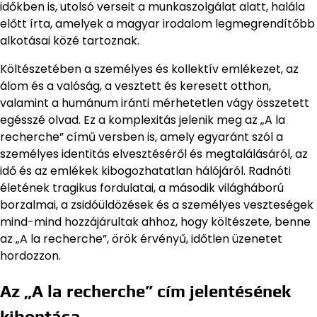
időkben is, utolsó verseit a munkaszolgálat alatt, halála
előtt írta, amelyek a magyar irodalom legmegrendítőbb
alkotásai közé tartoznak.
Költészetében a személyes és kollektív emlékezet, az
álom és a valóság, a vesztett és keresett otthon,
valamint a humánum iránti mérhetetlen vágy összetett
egésszé olvad. Ez a komplexitás jelenik meg az „A la
recherche” című versben is, amely egyaránt szól a
személyes identitás elvesztéséről és megtalálásáról, az
idő és az emlékek kibogozhatatlan hálójáról. Radnóti
életének tragikus fordulatai, a második világháború
borzalmai, a zsidóüldözések és a személyes veszteségek
mind-mind hozzájárultak ahhoz, hogy költészete, benne
az „A la recherche”, örök érvényű, időtlen üzenetet
hordozzon.
Az „A la recherche” cím jelentésének
kibontása