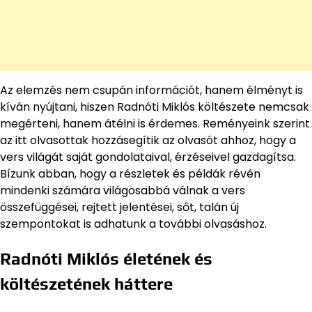
Az elemzés nem csupán információt, hanem élményt is
kíván nyújtani, hiszen Radnóti Miklós költészete nemcsak
megérteni, hanem átélni is érdemes. Reményeink szerint
az itt olvasottak hozzásegítik az olvasót ahhoz, hogy a
vers világát saját gondolataival, érzéseivel gazdagítsa.
Bízunk abban, hogy a részletek és példák révén
mindenki számára világosabbá válnak a vers
összefüggései, rejtett jelentései, sőt, talán új
szempontokat is adhatunk a további olvasáshoz.
Radnóti Miklós életének és
költészetének háttere