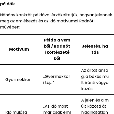
példák
Néhány konkrét példával érzékeltetjük, hogyan jelennek
meg az emlékezés és az idő motívumai Radnóti
művében:
Példa a vers
ből / Radnót
Jelentés, ha
Motívum
i költészeté
tás
ből
Az ártatlansá
„Gyermekkor
g, a békés mú
Gyermekkor
i táj…”
lt iránti vágya
kozás
A jelen és a m
„Az idő most
últ közötti át
Idő múlása
már csak eml
hidalhatatlan