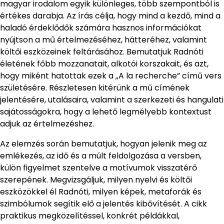
magyar irodalom egyik különleges, több szempontból is
értékes darabja. Az írás célja, hogy mind a kezdő, mind a
haladó érdeklődők számára hasznos információkat
nyújtson a mű értelmezéséhez, hátteréhez, valamint
költői eszközeinek feltárásához. Bemutatjuk Radnóti
életének főbb mozzanatait, alkotói korszakait, és azt,
hogy miként hatottak ezek a „A la recherche” című vers
születésére. Részletesen kitérünk a mű címének
jelentésére, utalásaira, valamint a szerkezeti és hangulati
sajátosságokra, hogy a lehető legmélyebb kontextust
adjuk az értelmezéshez.
Az elemzés során bemutatjuk, hogyan jelenik meg az
emlékezés, az idő és a múlt feldolgozása a versben,
külön figyelmet szentelve a motívumok visszatérő
szerepének. Megvizsgáljuk, milyen nyelvi és költői
eszközökkel él Radnóti, milyen képek, metaforák és
szimbólumok segítik elő a jelentés kibővítését. A cikk
praktikus megközelítéssel, konkrét példákkal,