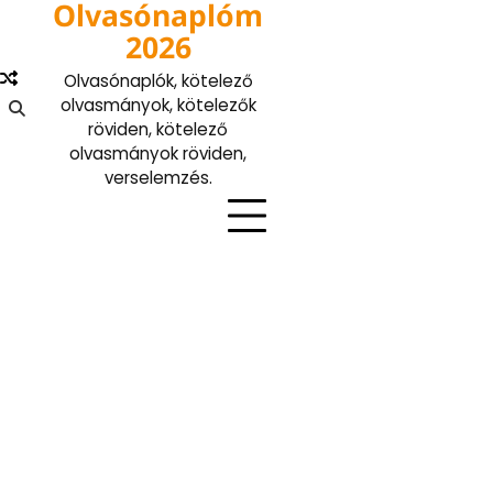
Olvasónaplóm
Skip
to
2026
content
Olvasónaplók, kötelező
olvasmányok, kötelezők
röviden, kötelező
olvasmányok röviden,
verselemzés.