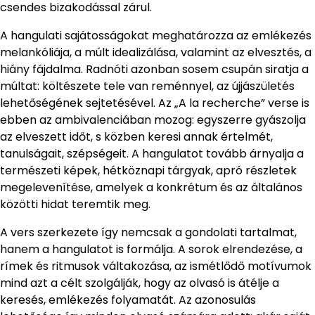
csendes bizakodással zárul.
A hangulati sajátosságokat meghatározza az emlékezés
melankóliája, a múlt idealizálása, valamint az elvesztés, a
hiány fájdalma. Radnóti azonban sosem csupán siratja a
múltat: költészete tele van reménnyel, az újjászületés
lehetőségének sejtetésével. Az „A la recherche” verse is
ebben az ambivalenciában mozog: egyszerre gyászolja
az elveszett időt, s közben keresi annak értelmét,
tanulságait, szépségeit. A hangulatot tovább árnyalja a
természeti képek, hétköznapi tárgyak, apró részletek
megelevenítése, amelyek a konkrétum és az általános
közötti hidat teremtik meg.
A vers szerkezete így nemcsak a gondolati tartalmat,
hanem a hangulatot is formálja. A sorok elrendezése, a
rímek és ritmusok váltakozása, az ismétlődő motívumok
mind azt a célt szolgálják, hogy az olvasó is átélje a
keresés, emlékezés folyamatát. Az azonosulás