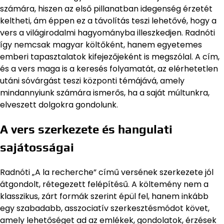
számára, hiszen az első pillanatban idegenség érzetét
keltheti, ám éppen ez a távolítás teszi lehetővé, hogy a
vers a világirodalmi hagyományba illeszkedjen. Radnóti
így nemcsak magyar költőként, hanem egyetemes
emberi tapasztalatok kifejezőjeként is megszólal. A cím,
és a vers maga is a keresés folyamatát, az elérhetetlen
utáni sóvárgást teszi központi témájává, amely
mindannyiunk számára ismerős, ha a saját múltunkra,
elveszett dolgokra gondolunk.
A vers szerkezete és hangulati
sajátosságai
Radnóti „A la recherche” című versének szerkezete jól
átgondolt, rétegezett felépítésű. A költemény nem a
klasszikus, zárt formák szerint épül fel, hanem inkább
egy szabadabb, asszociatív szerkesztésmódot követ,
amely lehetőséget ad az emlékek, gondolatok, érzések