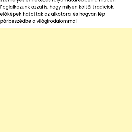
Foglalkozunk azzal is, hogy milyen költői tradíciók,
előképek hatottak az alkotóra, és hogyan lép
párbeszédbe a világirodalommal.