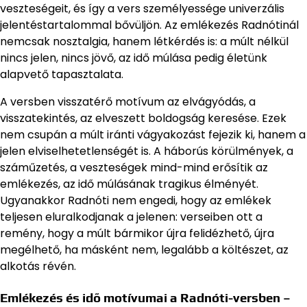
veszteségeit, és így a vers személyessége univerzális
jelentéstartalommal bővüljön. Az emlékezés Radnótinál
nemcsak nosztalgia, hanem létkérdés is: a múlt nélkül
nincs jelen, nincs jövő, az idő múlása pedig életünk
alapvető tapasztalata.
A versben visszatérő motívum az elvágyódás, a
visszatekintés, az elveszett boldogság keresése. Ezek
nem csupán a múlt iránti vágyakozást fejezik ki, hanem a
jelen elviselhetetlenségét is. A háborús körülmények, a
száműzetés, a veszteségek mind-mind erősítik az
emlékezés, az idő múlásának tragikus élményét.
Ugyanakkor Radnóti nem engedi, hogy az emlékek
teljesen eluralkodjanak a jelenen: verseiben ott a
remény, hogy a múlt bármikor újra felidézhető, újra
megélhető, ha másként nem, legalább a költészet, az
alkotás révén.
Emlékezés és idő motívumai a Radnóti-versben –