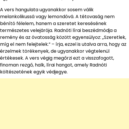
A vers hangulata ugyanakkor sosem válik
melankolikussá vagy lemondóvá. A tétovaság nem
bénító félelem, hanem a szeretet keresésének
természetes velejárója. Radnóti lírai beszédmódja a
remény és az óvatosság között egyensúlyoz: „Szeretlek,
míg el nem felejtelek.” – írja, ezzel is utalva arra, hogy az
érzelmek törékenyek, de ugyanakkor végtelenül
értékesek. A vers végig megőrzi ezt a visszafogott,
finoman rezgő, halk, lírai hangot, amely Radnóti
költészetének egyik védjegye.