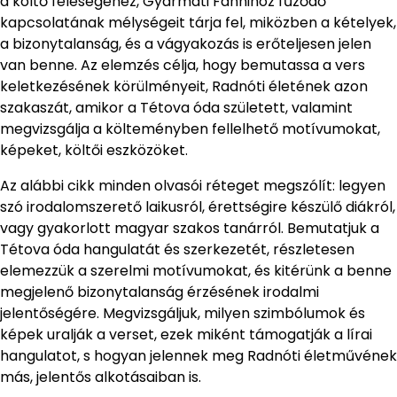
a költő feleségéhez, Gyarmati Fannihoz fűződő
kapcsolatának mélységeit tárja fel, miközben a kételyek,
a bizonytalanság, és a vágyakozás is erőteljesen jelen
van benne. Az elemzés célja, hogy bemutassa a vers
keletkezésének körülményeit, Radnóti életének azon
szakaszát, amikor a Tétova óda született, valamint
megvizsgálja a költeményben fellelhető motívumokat,
képeket, költői eszközöket.
Az alábbi cikk minden olvasói réteget megszólít: legyen
szó irodalomszerető laikusról, érettségire készülő diákról,
vagy gyakorlott magyar szakos tanárról. Bemutatjuk a
Tétova óda hangulatát és szerkezetét, részletesen
elemezzük a szerelmi motívumokat, és kitérünk a benne
megjelenő bizonytalanság érzésének irodalmi
jelentőségére. Megvizsgáljuk, milyen szimbólumok és
képek uralják a verset, ezek miként támogatják a lírai
hangulatot, s hogyan jelennek meg Radnóti életművének
más, jelentős alkotásaiban is.