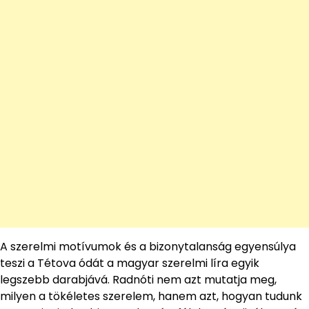
A szerelmi motívumok és a bizonytalanság egyensúlya
teszi a Tétova ódát a magyar szerelmi líra egyik
legszebb darabjává. Radnóti nem azt mutatja meg,
milyen a tökéletes szerelem, hanem azt, hogyan tudunk