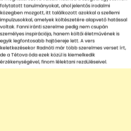
folytatott tanulmányokat, ahol jelentős irodalmi
közegben mozgott, itt találkozott azokkal a szellemi
impulzusokkal, amelyek költészetére alapvető hatással
voltak. Fanni iránti szerelme pedig nem csupán
személyes inspirációja, hanem költői életművének is
egyik legfontosabb hajtóereje lett. A vers
keletkezésekor Radnóti már több szerelmes verset írt,
de a Tétova óda ezek közül is kiemelkedik
érzékenységével, finom lélektani rezdüléseivel.