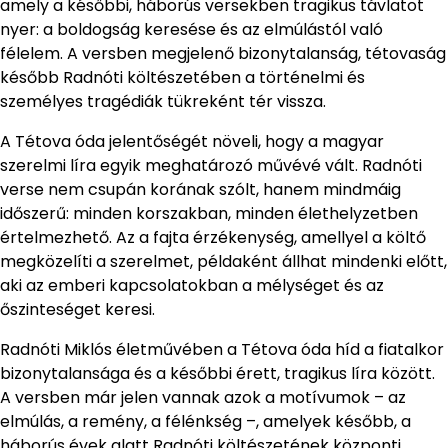
amely a későbbi, háborús versekben tragikus távlatot
nyer: a boldogság keresése és az elmúlástól való
félelem. A versben megjelenő bizonytalanság, tétovaság
később Radnóti költészetében a történelmi és
személyes tragédiák tükreként tér vissza.
A Tétova óda jelentőségét növeli, hogy a magyar
szerelmi líra egyik meghatározó művévé vált. Radnóti
verse nem csupán korának szólt, hanem mindmáig
időszerű: minden korszakban, minden élethelyzetben
értelmezhető. Az a fajta érzékenység, amellyel a költő
megközelíti a szerelmet, példaként állhat mindenki előtt,
aki az emberi kapcsolatokban a mélységet és az
őszinteséget keresi.
Radnóti Miklós életművében a Tétova óda híd a fiatalkor
bizonytalansága és a későbbi érett, tragikus líra között.
A versben már jelen vannak azok a motívumok – az
elmúlás, a remény, a félénkség –, amelyek később, a
háborús évek alatt Radnóti költészetének központi