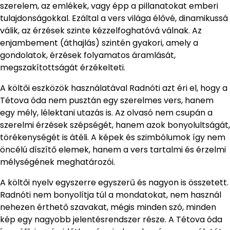
szerelem, az emlékek, vagy épp a pillanatokat emberi
tulajdonságokkal. Ezáltal a vers világa élővé, dinamikussá
válik, az érzések szinte kézzelfoghatóvá válnak. Az
enjambement (áthajlás) szintén gyakori, amely a
gondolatok, érzések folyamatos áramlását,
megszakítottságát érzékelteti.
A költői eszközök használatával Radnóti azt éri el, hogy a
Tétova óda nem pusztán egy szerelmes vers, hanem
egy mély, lélektani utazás is. Az olvasó nem csupán a
szerelmi érzések szépségét, hanem azok bonyolultságát,
törékenységét is átéli. A képek és szimbólumok így nem
öncélú díszítő elemek, hanem a vers tartalmi és érzelmi
mélységének meghatározói.
A költői nyelv egyszerre egyszerű és nagyon is összetett.
Radnóti nem bonyolítja túl a mondatokat, nem használ
nehezen érthető szavakat, mégis minden szó, minden
kép egy nagyobb jelentésrendszer része. A Tétova óda