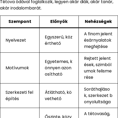
Tétova ódával foglalkozik, legyen akár diák, akár tanár,
akár irodalombarát.
Szempont
Előnyök
Nehézségek
A finom jelent
Egyszerű, köz
Nyelvezet
ésárnyalatok
érthető
megfejtése
Rejtett jelent
Egyetemes, k
ések, szimból
Motívumok
önnyen azon
umok felisme
osítható
rése
Soráthajláso
Szerkezeti fel
Átlátható, kö
k, szerkezet b
építés
vethető
onyolultsága
A tétovaság,
Őszinte, közv