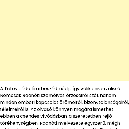
A Tétova óda lírai beszédmódja így válik univerzálissá.
Nemcsak Radnóti személyes érzéseiről szól, hanem
minden emberi kapcsolat örömeiről, bizonytalanságairól,
félelmeiről is. Az olvasó könnyen magára ismerhet
ebben a csendes vívódásban, a szeretetben rejlő
törékenységben. Radnóti nyelvezete egyszerű, mégis