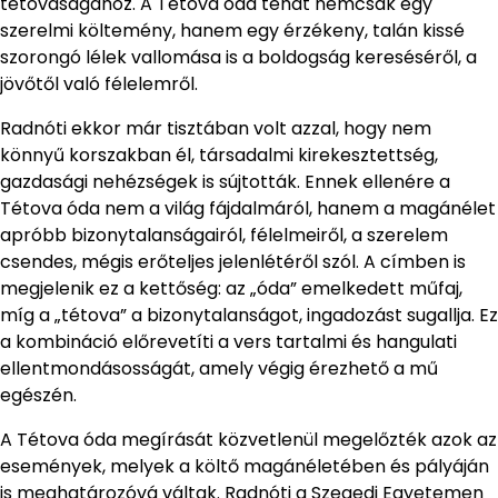
tétovaságához. A Tétova óda tehát nemcsak egy
szerelmi költemény, hanem egy érzékeny, talán kissé
szorongó lélek vallomása is a boldogság kereséséről, a
jövőtől való félelemről.
Radnóti ekkor már tisztában volt azzal, hogy nem
könnyű korszakban él, társadalmi kirekesztettség,
gazdasági nehézségek is sújtották. Ennek ellenére a
Tétova óda nem a világ fájdalmáról, hanem a magánélet
apróbb bizonytalanságairól, félelmeiről, a szerelem
csendes, mégis erőteljes jelenlétéről szól. A címben is
megjelenik ez a kettőség: az „óda” emelkedett műfaj,
míg a „tétova” a bizonytalanságot, ingadozást sugallja. Ez
a kombináció előrevetíti a vers tartalmi és hangulati
ellentmondásosságát, amely végig érezhető a mű
egészén.
A Tétova óda megírását közvetlenül megelőzték azok az
események, melyek a költő magánéletében és pályáján
is meghatározóvá váltak. Radnóti a Szegedi Egyetemen