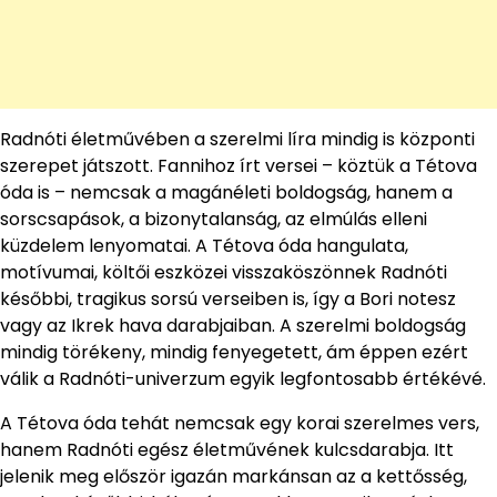
Radnóti életművében a szerelmi líra mindig is központi
szerepet játszott. Fannihoz írt versei – köztük a Tétova
óda is – nemcsak a magánéleti boldogság, hanem a
sorscsapások, a bizonytalanság, az elmúlás elleni
küzdelem lenyomatai. A Tétova óda hangulata,
motívumai, költői eszközei visszaköszönnek Radnóti
későbbi, tragikus sorsú verseiben is, így a Bori notesz
vagy az Ikrek hava darabjaiban. A szerelmi boldogság
mindig törékeny, mindig fenyegetett, ám éppen ezért
válik a Radnóti-univerzum egyik legfontosabb értékévé.
A Tétova óda tehát nemcsak egy korai szerelmes vers,
hanem Radnóti egész életművének kulcsdarabja. Itt
jelenik meg először igazán markánsan az a kettősség,