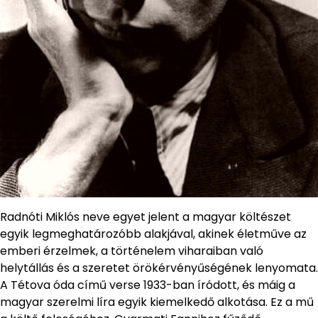
Radnóti Miklós neve egyet jelent a magyar költészet
egyik legmeghatározóbb alakjával, akinek életműve az
emberi érzelmek, a történelem viharaiban való
helytállás és a szeretet örökérvényűségének lenyomata.
A Tétova óda című verse 1933-ban íródott, és máig a
magyar szerelmi líra egyik kiemelkedő alkotása. Ez a mű