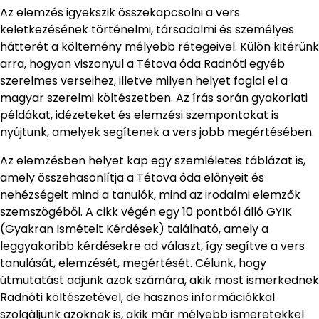
Az elemzés igyekszik összekapcsolni a vers
keletkezésének történelmi, társadalmi és személyes
hátterét a költemény mélyebb rétegeivel. Külön kitérünk
arra, hogyan viszonyul a Tétova óda Radnóti egyéb
szerelmes verseihez, illetve milyen helyet foglal el a
magyar szerelmi költészetben. Az írás során gyakorlati
példákat, idézeteket és elemzési szempontokat is
nyújtunk, amelyek segítenek a vers jobb megértésében.
Az elemzésben helyet kap egy szemléletes táblázat is,
amely összehasonlítja a Tétova óda előnyeit és
nehézségeit mind a tanulók, mind az irodalmi elemzők
szemszögéből. A cikk végén egy 10 pontból álló GYIK
(Gyakran Ismételt Kérdések) található, amely a
leggyakoribb kérdésekre ad választ, így segítve a vers
tanulását, elemzését, megértését. Célunk, hogy
útmutatást adjunk azok számára, akik most ismerkednek
Radnóti költészetével, de hasznos információkkal
szolgáljunk azoknak is, akik már mélyebb ismeretekkel