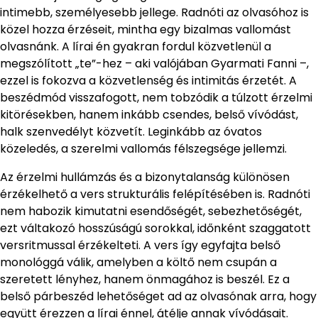
intimebb, személyesebb jellege. Radnóti az olvasóhoz is
közel hozza érzéseit, mintha egy bizalmas vallomást
olvasnánk. A lírai én gyakran fordul közvetlenül a
megszólított „te”-hez – aki valójában Gyarmati Fanni –,
ezzel is fokozva a közvetlenség és intimitás érzetét. A
beszédmód visszafogott, nem tobzódik a túlzott érzelmi
kitörésekben, hanem inkább csendes, belső vívódást,
halk szenvedélyt közvetít. Leginkább az óvatos
közeledés, a szerelmi vallomás félszegsége jellemzi.
Az érzelmi hullámzás és a bizonytalanság különösen
érzékelhető a vers strukturális felépítésében is. Radnóti
nem habozik kimutatni esendőségét, sebezhetőségét,
ezt váltakozó hosszúságú sorokkal, időnként szaggatott
versritmussal érzékelteti. A vers így egyfajta belső
monológgá válik, amelyben a költő nem csupán a
szeretett lényhez, hanem önmagához is beszél. Ez a
belső párbeszéd lehetőséget ad az olvasónak arra, hogy
együtt érezzen a lírai énnel, átélje annak vívódásait.