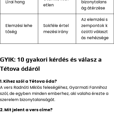
Lírai hang
bizonytalans
etlen
ág átérzése
Az elemzési s
Elemzési lehe
Sokféle értel
zempontok k
tőség
mezési irány
özötti választ
ás nehézsége
GYIK: 10 gyakori kérdés és válasz a
Tétova ódáról
1. Kihez szól a Tétova óda?
A vers Radnóti Miklós feleségéhez, Gyarmati Fannihoz
szól, de egyben minden emberhez, aki valaha érezte a
szerelem bizonytalanságát.
2. Mit jelent a vers címe?