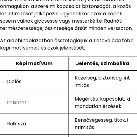
önmagukon: a szerelmi kapcsolat biztonságát, a közös
lét intimitását jelképezik. Ugyanakkor ezek a képek
sosem válnak giccsessé vagy mesterkélté; Radnóti
természetessége, őszintesége átsüt minden verssoron.
Az alábbi táblázatban összefoglaljuk a Tétova óda főbb
képi motívumait és azok jelentését:
Képi motívum
Jelentés, szimbolika
Közelség, biztonság, int
Ölelés
imitás
Megértés, kapcsolat, ki
Tekintet
mondatlan érzések
Bensőségesség, titok, i
Halk szó
ntimitás