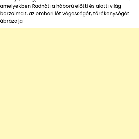
amelyekben Radnóti a háború előtti és alatti világ
borzalmait, az emberi lét végességét, törékenységét
ábrázolja.