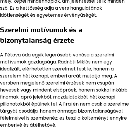
mély, képei mindennapiak, ám jelentéssel telik minden
szó. Ez a kettősség adja a vers hangulatának
időtlenségét és egyetemes érvényűségét.
Szerelmi motívumok és a
bizonytalanság érzete
A Tétova óda egyik legerősebb vonása a szerelmi
motívumok gazdagsága. Radnóti Miklós nem egy
idealizált, elérhetetlen szerelmet fest le, hanem a
szerelem hétköznapi, emberi arcát mutatja meg. A
versben megjelenő szerelmi érzések nem csupán
hevesek vagy mindent elsöprőek, hanem sokkal inkább
finomak, apró jelekből, mozdulatokból, hétköznapi
pillanatokból épülnek fel. A lírai én nem csak a szerelme
tárgyát csodálja, hanem önmaga bizonytalanságával,
félelmeivel is szembenéz; ez teszi a költeményt ennyire
emberivé és átélhetővé.