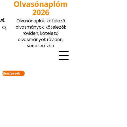
Olvasónaplóm
Skip
to
2026
content
Olvasónaplók, kötelező
olvasmányok, kötelezők
röviden, kötelező
olvasmányok röviden,
verselemzés.
Elemzések