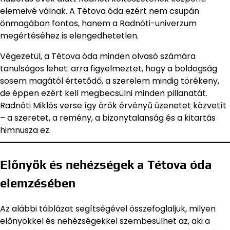
elemeivé válnak. A Tétova óda ezért nem csupán
önmagában fontos, hanem a Radnóti-univerzum
megértéséhez is elengedhetetlen.
Végezetül, a Tétova óda minden olvasó számára
tanulságos lehet: arra figyelmeztet, hogy a boldogság
sosem magától értetődő, a szerelem mindig törékeny,
de éppen ezért kell megbecsülni minden pillanatát.
Radnóti Miklós verse így örök érvényű üzenetet közvetít
– a szeretet, a remény, a bizonytalanság és a kitartás
himnusza ez.
Előnyök és nehézségek a Tétova óda
elemzésében
Az alábbi táblázat segítségével összefoglaljuk, milyen
előnyökkel és nehézségekkel szembesülhet az, aki a