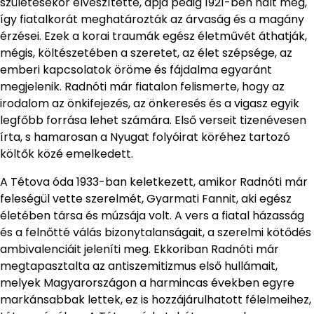
születésekor elveszítette, apja pedig 1921-ben halt meg,
így fiatalkorát meghatározták az árvaság és a magány
érzései. Ezek a korai traumák egész életművét áthatják,
mégis, költészetében a szeretet, az élet szépsége, az
emberi kapcsolatok öröme és fájdalma egyaránt
megjelenik. Radnóti már fiatalon felismerte, hogy az
irodalom az önkifejezés, az önkeresés és a vigasz egyik
legfőbb forrása lehet számára. Első verseit tizenévesen
írta, s hamarosan a Nyugat folyóirat köréhez tartozó
költők közé emelkedett.
A Tétova óda 1933-ban keletkezett, amikor Radnóti már
feleségül vette szerelmét, Gyarmati Fannit, aki egész
életében társa és múzsája volt. A vers a fiatal házasság
és a felnőtté válás bizonytalanságait, a szerelmi kötődés
ambivalenciáit jeleníti meg. Ekkoriban Radnóti már
megtapasztalta az antiszemitizmus első hullámait,
melyek Magyarországon a harmincas években egyre
markánsabbak lettek, ez is hozzájárulhatott félelmeihez,