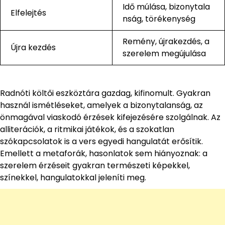
Idő múlása, bizonytala
Elfelejtés
nság, törékenység
Remény, újrakezdés, a
Újra kezdés
szerelem megújulása
Radnóti költői eszköztára gazdag, kifinomult. Gyakran
használ ismétléseket, amelyek a bizonytalanság, az
önmagával viaskodó érzések kifejezésére szolgálnak. Az
alliterációk, a ritmikai játékok, és a szokatlan
szókapcsolatok is a vers egyedi hangulatát erősítik.
Emellett a metaforák, hasonlatok sem hiányoznak: a
szerelem érzéseit gyakran természeti képekkel,
színekkel, hangulatokkal jeleníti meg.