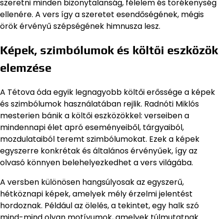
szeretni minden bizonytalanság, félelem és törékenység
ellenére. A vers így a szeretet esendőségének, mégis
örök érvényű szépségének himnusza lesz.
Képek, szimbólumok és költői eszközök
elemzése
A Tétova óda egyik legnagyobb költői erőssége a képek
és szimbólumok használatában rejlik. Radnóti Miklós
mesterien bánik a költői eszközökkel: verseiben a
mindennapi élet apró eseményeiből, tárgyaiból,
mozdulataiból teremt szimbólumokat. Ezek a képek
egyszerre konkrétak és általános érvényűek, így az
olvasó könnyen belehelyezkedhet a vers világába.
A versben különösen hangsúlyosak az egyszerű,
hétköznapi képek, amelyek mély érzelmi jelentést
hordoznak. Például az ölelés, a tekintet, egy halk szó
mind-mind olyan motívumok, amelyek túlmutatnak