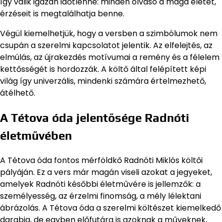
így válik igazán időtlenné: minden olvasó a maga életét,
érzéseit is megtalálhatja benne.
Végül kiemelhetjük, hogy a versben a szimbólumok nem
csupán a szerelmi kapcsolatot jelentik. Az elfelejtés, az
elmúlás, az újrakezdés motívumai a remény és a félelem
kettősségét is hordozzák. A költő által felépített képi
világ így univerzális, mindenki számára értelmezhető,
átélhető.
A Tétova óda jelentősége Radnóti
életművében
A Tétova óda fontos mérföldkő Radnóti Miklós költői
pályáján. Ez a vers már magán viseli azokat a jegyeket,
amelyek Radnóti későbbi életművére is jellemzők: a
személyesség, az érzelmi finomság, a mély lélektani
ábrázolás. A Tétova óda a szerelmi költészet kiemelkedő
darabja, de egyben előfutára is azoknak a műveknek,