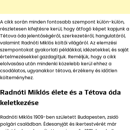
A cikk során minden fontosabb szempont külön-külön,
részletesen kifejtésre kerül, hogy átfogó képet kapjunk a
Tétova óda jelentőségéről, szerkezetéről, hangulatáról,
valamint Radnóti Miklós költői világáról. Az elemzési
szempontokat gyakorlati példákkal, idézetekkel, és saját
értelmezésekkel gazdagítjuk. Reméljük, hogy a cikk
elolvasása után mindenki közelebb kerül ehhez a
csodálatos, ugyanakkor tétova, érzékeny és időtlen
költeményhez.
Radnóti Miklós élete és a Tétova óda
keletkezése
Radnóti Miklós 1909-ben született Budapesten, zsidó
polgári családban. Édesanyját és ikertestvérét már