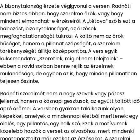
A bizonytalanság érzete végigvonul a versen. Radnóti
nem biztos abban, hogy szerelme örök, vagy hogy
mindent elmondhat-e érzéseiről. A „tétova” szó is ezt a
habozást, bizonytalanságot, az érzések
megfoghatatlanságát tükrözi. A költő nem az örök
hűséget, hanem a pillanat szépségét, a szerelem
törékenységét állítja középpontba. A vers egyik
kulcsmondata: „Szeretlek, míg el nem felejtelek” –
ebben a rövid sorban benne rejlik az érzelmek
mulandósága, de egyben az is, hogy minden pillanatban
teljesen őszinte.
Radnóti szerelmét nem a nagy szavak vagy pátosz
jellemzi, hanem a köznapi gesztusok, az együtt töltött idő
apró örömei. A versben gyakran találkozunk olyan
képekkel, amelyek a mindennapi életből merítenek: egy
ölelés, egy pillantás, egy halk szó. Ezek a motívumok
közelebb hozzák a verset az olvasóhoz, mert mindenki
megtapasztalta már ezeket az érzéseket. A szerelmi