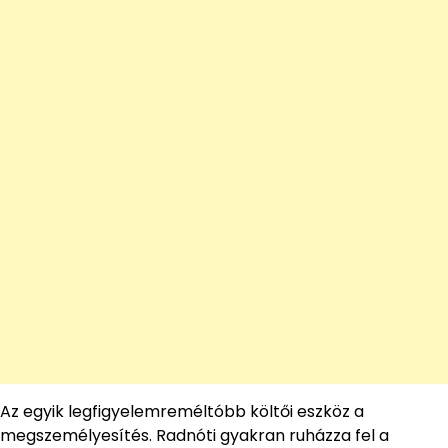
Az egyik legfigyelemreméltóbb költői eszköz a
megszemélyesítés. Radnóti gyakran ruházza fel a