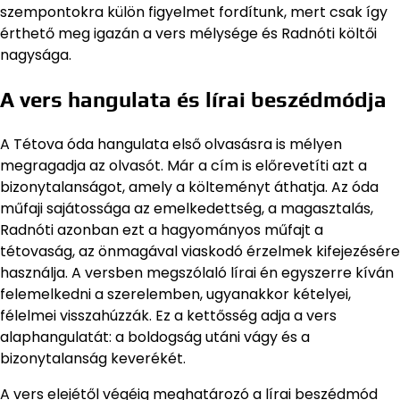
szempontokra külön figyelmet fordítunk, mert csak így
érthető meg igazán a vers mélysége és Radnóti költői
nagysága.
A vers hangulata és lírai beszédmódja
A Tétova óda hangulata első olvasásra is mélyen
megragadja az olvasót. Már a cím is előrevetíti azt a
bizonytalanságot, amely a költeményt áthatja. Az óda
műfaji sajátossága az emelkedettség, a magasztalás,
Radnóti azonban ezt a hagyományos műfajt a
tétovaság, az önmagával viaskodó érzelmek kifejezésére
használja. A versben megszólaló lírai én egyszerre kíván
felemelkedni a szerelemben, ugyanakkor kételyei,
félelmei visszahúzzák. Ez a kettősség adja a vers
alaphangulatát: a boldogság utáni vágy és a
bizonytalanság keverékét.
A vers elejétől végéig meghatározó a lírai beszédmód