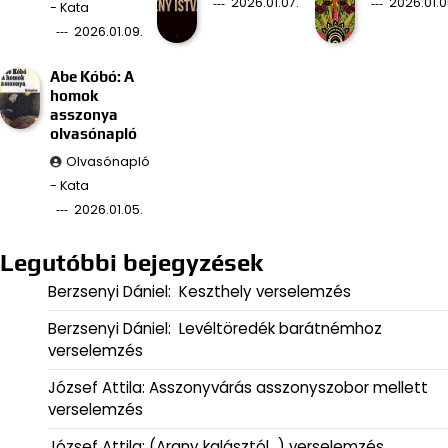
2026.01.07.
2026.01.0
- Kata
2026.01.09.
Abe Kóbó: A
homok
asszonya
olvasónapló
Olvasónapló
- Kata
2026.01.05.
Legutóbbi bejegyzések
Berzsenyi Dániel: Keszthely verselemzés
Berzsenyi Dániel: Levéltöredék barátnémhoz
verselemzés
József Attila: Asszonyvárás asszonyszobor mellett
verselemzés
József Attila: (Arany kalásztól…) verselemzés