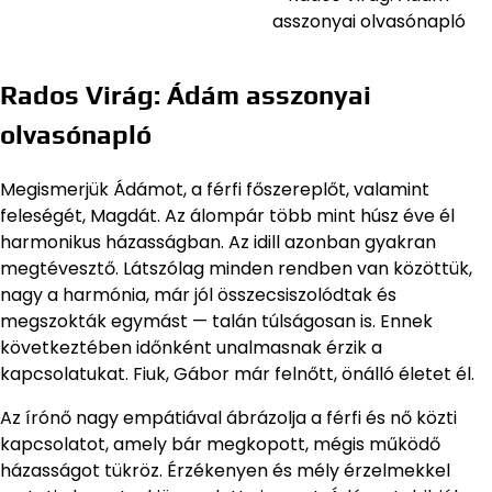
asszonyai olvasónapló
Rados Virág: Ádám asszonyai
olvasónapló
Megismerjük Ádámot, a férfi főszereplőt, valamint
feleségét, Magdát. Az álompár több mint húsz éve él
harmonikus házasságban. Az idill azonban gyakran
megtévesztő. Látszólag minden rendben van közöttük,
nagy a harmónia, már jól összecsiszolódtak és
megszokták egymást — talán túlságosan is. Ennek
következtében időnként unalmasnak érzik a
kapcsolatukat. Fiuk, Gábor már felnőtt, önálló életet él.
Az írónő nagy empátiával ábrázolja a férfi és nő közti
kapcsolatot, amely bár megkopott, mégis működő
házasságot tükröz. Érzékenyen és mély érzelmekkel