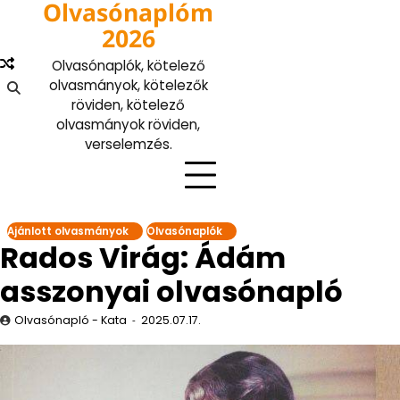
Olvasónaplóm
Skip
to
2026
content
Olvasónaplók, kötelező
olvasmányok, kötelezők
röviden, kötelező
olvasmányok röviden,
verselemzés.
Ajánlott olvasmányok
Olvasónaplók
Rados Virág: Ádám
asszonyai olvasónapló
Olvasónapló - Kata
2025.07.17.