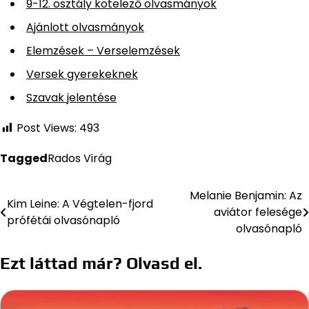
9-12. osztály kötelező olvasmányok
Ajánlott olvasmányok
Elemzések – Verselemzések
Versek gyerekeknek
Szavak jelentése
Post Views:
493
Tagged
Rados Virág
Melanie Benjamin: Az
Bejegyzés
Kim Leine: A Végtelen-fjord
aviátor felesége
prófétái olvasónapló
navigáció
olvasónapló
Ezt láttad már? Olvasd el.