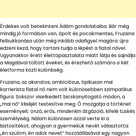
Érdekes volt betekinteni Ádám gondolataiba. Bár még
mindig jó formában van, ápolt és pocakmentes, Fruzsina
felbukkanása után még inkább odafigyel magára: újra
edzeni kezd, hogy tartani tudja a lépést a fiatal nővel.
Ugyanakkor érett élettapasztalata miatt látja és sajnálja
a Magdával töltött éveket, és érezhető számára a két
életforma közti különbség.
Fruzsina, az akaratos, ambíciózus, tipikusan mai
karrierista fiatal nő nem volt különösebben szimpatikus
figura. Sokszor viselkedett bicskanyitogató módon, a
„mai nő” kliséjét testesítve meg. Ő mozgatja a történet
eseményeit: önző, erős, mindenkin átgázoló, kifelé tüskés
személyiség. Nálam különösen azzal verte ki a
biztosítékot, ahogyan a gyermekük nevét választotta:
„én szülöm, én adok nevet” hozzáállásával egy nagyon