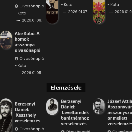
- Kata
- Kata
Olvasónapló
2026.01.07.
2026.01.0
- Kata
2026.01.09.
Abe Kóbó: A
homok
asszonya
olvasónapló
Olvasónapló
- Kata
2026.01.05.
Elemzések:
Berzsenyi
József Attil
Berzsenyi
Dániel:
Asszonyvár
Dániel:
Levéltöredék
asszonysz
Keszthely
barátnémhoz
or mellett
verselemzés
verselemzés
verselemzé
Olvasónapló
Olvasónapló
Olvasóna