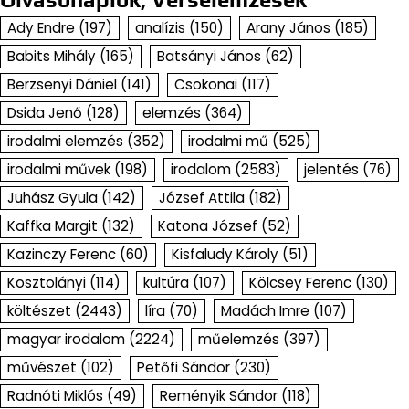
Ady Endre
(197)
analízis
(150)
Arany János
(185)
Babits Mihály
(165)
Batsányi János
(62)
Berzsenyi Dániel
(141)
Csokonai
(117)
Dsida Jenő
(128)
elemzés
(364)
irodalmi elemzés
(352)
irodalmi mű
(525)
irodalmi művek
(198)
irodalom
(2583)
jelentés
(76)
Juhász Gyula
(142)
József Attila
(182)
Kaffka Margit
(132)
Katona József
(52)
Kazinczy Ferenc
(60)
Kisfaludy Károly
(51)
Kosztolányi
(114)
kultúra
(107)
Kölcsey Ferenc
(130)
költészet
(2443)
líra
(70)
Madách Imre
(107)
magyar irodalom
(2224)
műelemzés
(397)
művészet
(102)
Petőfi Sándor
(230)
Radnóti Miklós
(49)
Reményik Sándor
(118)