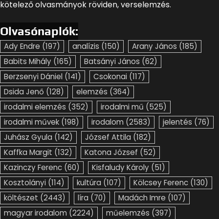
kötelező olvasmányok röviden, verselemzés.
Olvasónaplók:
Ady Endre
(197)
analízis
(150)
Arany János
(185)
Babits Mihály
(165)
Batsányi János
(62)
Berzsenyi Dániel
(141)
Csokonai
(117)
Dsida Jenő
(128)
elemzés
(364)
irodalmi elemzés
(352)
irodalmi mű
(525)
irodalmi művek
(198)
irodalom
(2583)
jelentés
(76)
Juhász Gyula
(142)
József Attila
(182)
Kaffka Margit
(132)
Katona József
(52)
Kazinczy Ferenc
(60)
Kisfaludy Károly
(51)
Kosztolányi
(114)
kultúra
(107)
Kölcsey Ferenc
(130)
költészet
(2443)
líra
(70)
Madách Imre
(107)
magyar irodalom
(2224)
műelemzés
(397)