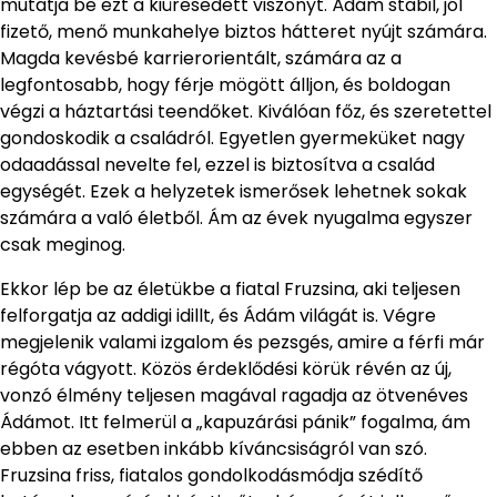
mutatja be ezt a kiüresedett viszonyt. Ádám stabil, jól
fizető, menő munkahelye biztos hátteret nyújt számára.
Magda kevésbé karrierorientált, számára az a
legfontosabb, hogy férje mögött álljon, és boldogan
végzi a háztartási teendőket. Kiválóan főz, és szeretettel
gondoskodik a családról. Egyetlen gyermeküket nagy
odaadással nevelte fel, ezzel is biztosítva a család
egységét. Ezek a helyzetek ismerősek lehetnek sokak
számára a való életből. Ám az évek nyugalma egyszer
csak meginog.
Ekkor lép be az életükbe a fiatal Fruzsina, aki teljesen
felforgatja az addigi idillt, és Ádám világát is. Végre
megjelenik valami izgalom és pezsgés, amire a férfi már
régóta vágyott. Közös érdeklődési körük révén az új,
vonzó élmény teljesen magával ragadja az ötvenéves
Ádámot. Itt felmerül a „kapuzárási pánik” fogalma, ám
ebben az esetben inkább kíváncsiságról van szó.
Fruzsina friss, fiatalos gondolkodásmódja szédítő