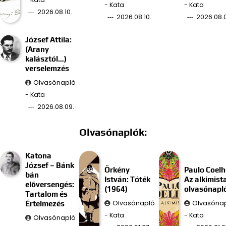
- Kata
- Kata
2026.08.10.
2026.08.10.
2026.08.
József Attila:
(Arany
kalásztól…)
verselemzés
Olvasónapló
- Kata
2026.08.09.
Olvasónaplók:
Katona
József – Bánk
Örkény
Paulo Coelh
bán
István: Tóték
Az alkimist
előversengés:
(1964)
olvasónapl
Tartalom és
Olvasónapló
Olvasóna
Értelmezés
- Kata
- Kata
Olvasónapló