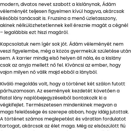
modern, divatos nevet szabott a kislánynak, Ádám
véleményét teljesen figyelmen kívül hagyva, akárcsak
későbbi tanácsait is. Fruzsina a menő üzletasszony,
akinek nélkülözhetetlennek kell éreznie magát a cégnél
– legalábbis ezt hiszi magáról.
Kapcsolatuk nem ígér sok jót. Ádám véleményét nem
veszi figyelembe, még a közös gyermekük születése után
sem. A karrier mindig első helyen áll nála, és a kislány
csak az anyja mellett nő fel. Kíváncsi az ember, hogy
vajon milyen nő válik majd ebből a lányból.
Kiváló megoldás volt, hogy a történet két szálon futott
párhuzamosan. Az események kezdetét követően a
fiatal lány naplóbejegyzéseiből bontakozik ki a
végkifejlet. Természetesen mindenkinek megvan a
maga felelőssége és szerepe abban, hogy idáig jutottak.
A történet számos meglepetést és váratlan fordulatot
tartogat, akárcsak az élet maga. Még az elsőszülött fiú