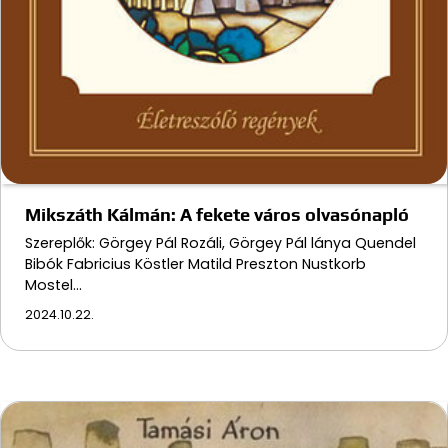
Mikszáth Kálmán: A fekete város olvasónapló
Szereplők: Görgey Pál Rozáli, Görgey Pál lánya Quendel
Bibók Fabricius Köstler Matild Preszton Nustkorb
Mostel…
2024.10.22.