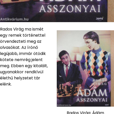
Rados Virág ma ismét
egy remek történettel
örvendezteti meg az
olvasókat. Az írónő
legújabb, immár ötödik
kötete nemrég jelent
meg. Ebben egy kitalált,
ugyanakkor rendkívül
élethű helyzetet tár
elénk.
Rados Virág: Ádám