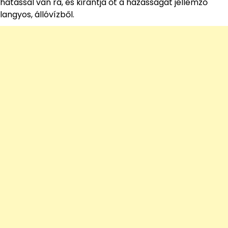
hatással van rá, és kirántja őt a házasságát jellemző
langyos, állóvízből.