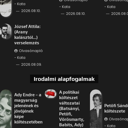
- Kata
- Kata
- Kata
2026.08.10.
2026.08.10.
2026.08.
József Attila:
(Arany
kalásztól…)
verselemzés
Olvasónapló
- Kata
2026.08.09.
Irodalmi alapfogalmak
A politikai
Ady Endre – a
költészet
magyarság
változatai
jelenének és
Petőfi Sánd
(Batsányi,
jövőjének
költészete
Petőfi,
képe
Olvasóna
Vörösmarty,
költészetében
Babits, Ady)
- Kata