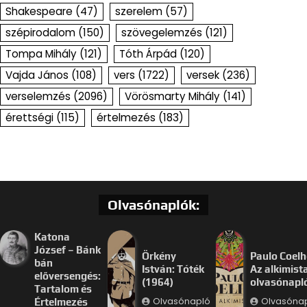
Shakespeare
(47)
szerelem
(57)
szépirodalom
(150)
szövegelemzés
(121)
Tompa Mihály
(121)
Tóth Árpád
(120)
Vajda János
(108)
vers
(1722)
versek
(236)
verselemzés
(2096)
Vörösmarty Mihály
(141)
érettségi
(115)
értelmezés
(183)
Olvasónaplók:
Katona
József – Bánk
Örkény
Paulo Coelh
bán
István: Tóték
Az alkimist
előversengés:
(1964)
olvasónapl
Tartalom és
Olvasónapló
Olvasóna
Értelmezés