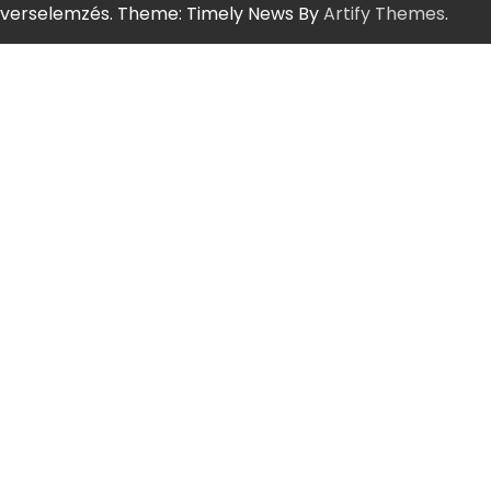
verselemzés. Theme: Timely News By
Artify Themes
.