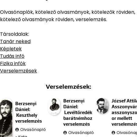
Olvasónaplók, kötelező olvasmányok, kötelezők röviden,
kötelező olvasmányok röviden, verselemzés.
Társoldalak:
Tanár neked
Képletek
Tudás infó
Fizika infók
Verselemzések
Verselemzések:
Berzsenyi
József Attil
Berzsenyi
Dániel:
Asszonyvár
Dániel:
Levéltöredék
asszonysz
Keszthely
barátnémhoz
or mellett
verselemzés
verselemzés
verselemzé
Olvasónapló
Olvasónapló
Olvasóna
- Kata