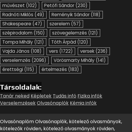
művészet
(102)
Petőfi Sándor
(230)
Radnóti Miklós
(49)
Reményik Sándor
(118)
Shakespeare
(47)
szerelem
(57)
szépirodalom
(150)
szövegelemzés
(121)
Tompa Mihály
(121)
Tóth Árpád
(120)
Vajda János
(108)
vers
(1722)
versek
(236)
verselemzés
(2096)
Vörösmarty Mihály
(141)
érettségi
(115)
értelmezés
(183)
Társoldalak:
Tanár neked
Képletek
Tudás infó
Fizika infók
Verselemzések
Olvasónaplók
Kémia infók
Olvasónaplóm Olvasónaplók, kötelező olvasmányok,
kötelezők röviden, kötelező olvasmányok röviden,