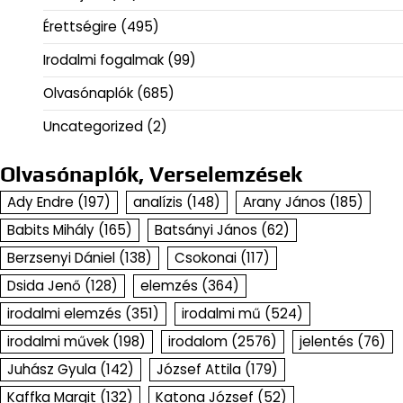
Érettségire
(495)
Irodalmi fogalmak
(99)
Olvasónaplók
(685)
Uncategorized
(2)
Olvasónaplók, Verselemzések
Ady Endre
(197)
analízis
(148)
Arany János
(185)
Babits Mihály
(165)
Batsányi János
(62)
Berzsenyi Dániel
(138)
Csokonai
(117)
Dsida Jenő
(128)
elemzés
(364)
irodalmi elemzés
(351)
irodalmi mű
(524)
irodalmi művek
(198)
irodalom
(2576)
jelentés
(76)
Juhász Gyula
(142)
József Attila
(179)
Kaffka Margit
(132)
Katona József
(52)