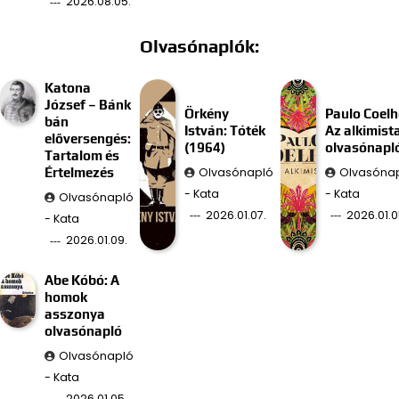
2026.08.05.
Olvasónaplók:
Katona
József – Bánk
Örkény
Paulo Coelh
bán
István: Tóték
Az alkimist
előversengés:
(1964)
olvasónapl
Tartalom és
Olvasónapló
Olvasóna
Értelmezés
- Kata
- Kata
Olvasónapló
2026.01.07.
2026.01.0
- Kata
2026.01.09.
Abe Kóbó: A
homok
asszonya
olvasónapló
Olvasónapló
- Kata
2026.01.05.