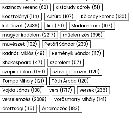
Kazinczy Ferenc
(60)
Kisfaludy Károly
(51)
Kosztolányi
(114)
kultúra
(107)
Kölcsey Ferenc
(130)
költészet
(2436)
líra
(70)
Madách Imre
(107)
magyar irodalom
(2217)
műelemzés
(396)
művészet
(102)
Petőfi Sándor
(230)
Radnóti Miklós
(49)
Reményik Sándor
(117)
Shakespeare
(47)
szerelem
(57)
szépirodalom
(150)
szövegelemzés
(120)
Tompa Mihály
(121)
Tóth Árpád
(120)
Vajda János
(108)
vers
(1717)
versek
(235)
verselemzés
(2089)
Vörösmarty Mihály
(141)
érettségi
(115)
értelmezés
(183)