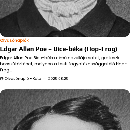
Olvasónaplók
Edgar Allan Poe – Bice-béka (Hop-Frog)
Edgar Allan Poe Bice-béka című novellája sötét, groteszk
bosszútörténet, melyben a testi fogyatékossággal élő Hop-
Frog…
Olvasónapló - Kata
2025.08.25.