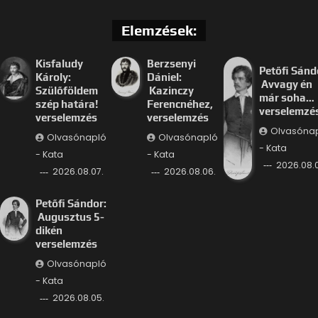
Elemzések:
Kisfaludy
Berzsenyi
Petőfi Sánd
Károly:
Dániel:
Avvagy én
Szülőföldem
Kazinczy
már soha…
szép határa!
Ferencnéhez,
verselemzé
verselemzés
verselemzés
Olvasóna
Olvasónapló
Olvasónapló
- Kata
- Kata
- Kata
2026.08.
2026.08.07.
2026.08.06.
Petőfi Sándor:
Augusztus 5-
dikén
verselemzés
Olvasónapló
- Kata
2026.08.05.