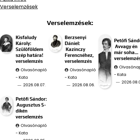
Verselemzések
Verselemzések:
Kisfaludy
Berzsenyi
Petőfi Sánd
Károly:
Dániel:
Avvagy én
Szülőföldem
Kazinczy
már soha…
szép határa!
Ferencnéhez,
verselemzé
verselemzés
verselemzés
Olvasóna
Olvasónapló
Olvasónapló
- Kata
- Kata
- Kata
2026.08.
2026.08.07.
2026.08.06.
Petőfi Sándor:
Augusztus 5-
dikén
verselemzés
Olvasónapló
- Kata