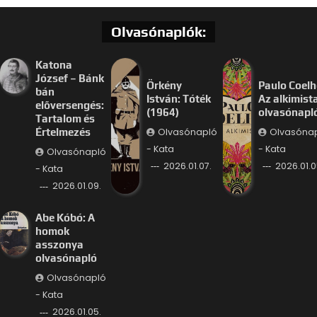
Olvasónaplók:
Katona
József – Bánk
Örkény
Paulo Coelh
bán
István: Tóték
Az alkimist
előversengés:
(1964)
olvasónapl
Tartalom és
Olvasónapló
Olvasóna
Értelmezés
- Kata
- Kata
Olvasónapló
2026.01.07.
2026.01.0
- Kata
2026.01.09.
Abe Kóbó: A
homok
asszonya
olvasónapló
Olvasónapló
- Kata
2026.01.05.