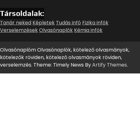
Társoldalak:
Tanár neked
Képletek
Tudás infó
Fizika infók
Verselemzések
Olvasónaplók
Kémia infók
Olvasónaplóm Olvasónaplók, kötelező olvasmányok,
kötelezők röviden, kötelező olvasmányok röviden,
verselemzés. Theme: Timely News By
Artify Themes
.