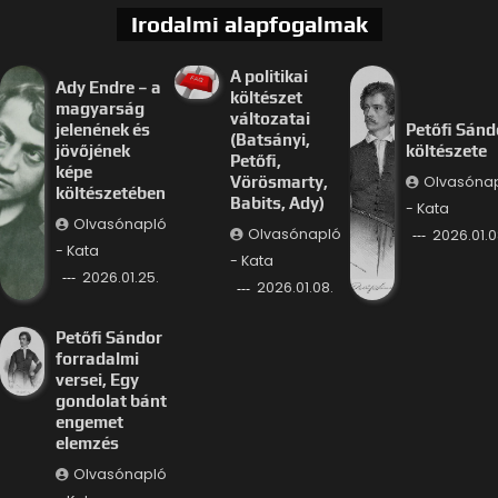
Irodalmi alapfogalmak
A politikai
Ady Endre – a
költészet
magyarság
változatai
jelenének és
Petőfi Sánd
(Batsányi,
jövőjének
költészete
Petőfi,
képe
Olvasóna
Vörösmarty,
költészetében
Babits, Ady)
- Kata
Olvasónapló
Olvasónapló
2026.01.0
- Kata
- Kata
2026.01.25.
2026.01.08.
Petőfi Sándor
forradalmi
versei, Egy
gondolat bánt
engemet
elemzés
Olvasónapló