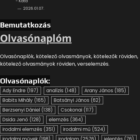
- Kata
2026.01.07.
Bemutatkozás
Olvasónaplóm
Olvasónaplók, kötelező olvasmányok, kötelezők röviden,
kötelező olvasmányok röviden, verselemzés.
Olvasónaplók:
Ady Endre
(197)
analízis
(148)
Arany János
(185)
Babits Mihály
(165)
Batsányi János
(62)
Berzsenyi Dániel
(138)
Csokonai
(117)
Dsida Jenő
(128)
elemzés
(364)
irodalmi elemzés
(351)
irodalmi mű
(524)
irodalmi művek
(198)
irodalom
(2576)
jelentés
(76)