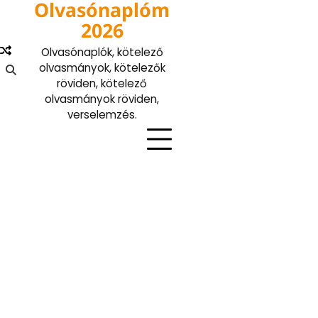
Olvasónaplóm
Skip
to
2026
content
Olvasónaplók, kötelező
olvasmányok, kötelezők
röviden, kötelező
olvasmányok röviden,
verselemzés.