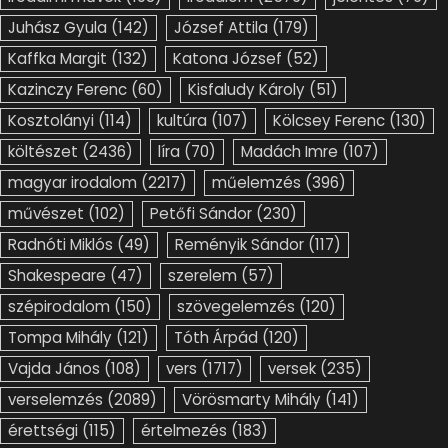
Juhász Gyula
(142)
József Attila
(179)
Kaffka Margit
(132)
Katona József
(52)
Kazinczy Ferenc
(60)
Kisfaludy Károly
(51)
Kosztolányi
(114)
kultúra
(107)
Kölcsey Ferenc
(130)
költészet
(2436)
líra
(70)
Madách Imre
(107)
magyar irodalom
(2217)
műelemzés
(396)
művészet
(102)
Petőfi Sándor
(230)
Radnóti Miklós
(49)
Reményik Sándor
(117)
Shakespeare
(47)
szerelem
(57)
szépirodalom
(150)
szövegelemzés
(120)
Tompa Mihály
(121)
Tóth Árpád
(120)
Vajda János
(108)
vers
(1717)
versek
(235)
verselemzés
(2089)
Vörösmarty Mihály
(141)
érettségi
(115)
értelmezés
(183)