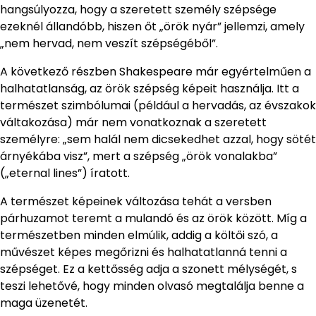
hangsúlyozza, hogy a szeretett személy szépsége
ezeknél állandóbb, hiszen őt „örök nyár” jellemzi, amely
„nem hervad, nem veszít szépségéből”.
A következő részben Shakespeare már egyértelműen a
halhatatlanság, az örök szépség képeit használja. Itt a
természet szimbólumai (például a hervadás, az évszakok
váltakozása) már nem vonatkoznak a szeretett
személyre: „sem halál nem dicsekedhet azzal, hogy sötét
árnyékába visz”, mert a szépség „örök vonalakba”
(„eternal lines”) íratott.
A természet képeinek változása tehát a versben
párhuzamot teremt a mulandó és az örök között. Míg a
természetben minden elmúlik, addig a költői szó, a
művészet képes megőrizni és halhatatlanná tenni a
szépséget. Ez a kettősség adja a szonett mélységét, s
teszi lehetővé, hogy minden olvasó megtalálja benne a
maga üzenetét.