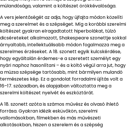
múlandósága, valamint a költészet örökkévalósága.
A vers jelentőségét az adja, hogy újfajta módon közelíti
meg a szerelmet és a szépséget. Míg a korábbi szerelmi
költészet gyakran elragadtatott hiperbolákat, túlzó
dicséreteket alkalmazott, Shakespeare szonettje sokkal
árnyaltabb, intellektuálisabb módon fogalmazza meg a
szerelmes érzéseket. A 18. szonett egyik kulcskérdése,
hogy egyáltalán érdemes-e a szeretett személyt egy
nyári naphoz hasonlítani – és a költő végül arra jut, hogy
a múzsa szépsége tartósabb, mint bármilyen mulandó
természetes kép. Ez a gondolat forradalmi újítás volt a
16–17. században, és alapjaiban változtatta meg a
szerelmi költészet nyelvét és eszköztárát.
A 18. szonett azóta is számos művész és olvasó ihlető
forrása. Gyakran idézik esküvőkön, szerelmi
vallomásokban, filmekben és más művészeti
alkotásokban, hiszen a szerelem és a szépség