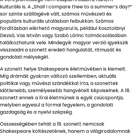
kulturális is. A „Shall I compare thee to a summer’s day?”
sor szinte szállóigévé vált, számos művészeti és
populáris kulturális utalásban felbukkan. Számos
fordításban elérhető magyarul is, például Kosztolányi
Dezső, Vas István vagy Szabó Lőrinc tolmácsolásában
találkozhatunk vele. Mindegyik magyar verzió igyekszik
visszaadni a szonett eredeti hangulatát, ritmusát és
gondolati mélységét.
A szonett helye Shakespeare életművében is kiemelt.
Míg drámáit gyakran változó szellemben, aktuális
politikai vagy művészi szándékkal írta, a szonettek
időtlenebb, személyesebb hangvételt képviselnek. A 18.
szonett ennek a lírai életműnek is egyik csúcspontja,
melyben egyesül a formai fegyelem, a gondolati
gazdagság és a nyelvi szépség.
Összességében tehát a 18. szonett nemcsak
Shakespeare költészetének, hanem a világirodalomnak