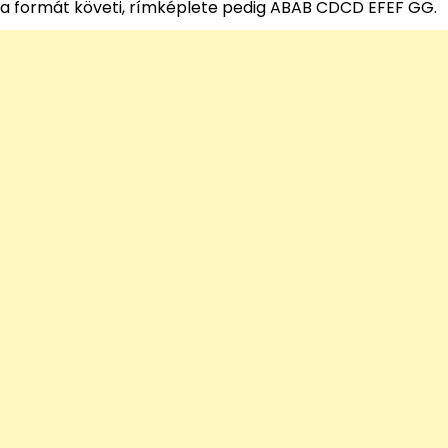
a formát követi, rímképlete pedig ABAB CDCD EFEF GG.