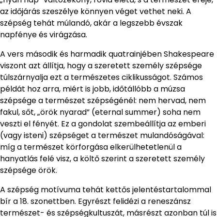
az időjárás szeszélye könnyen véget vethet neki. A
szépség tehát múlandó, akár a legszebb évszak
napfénye és virágzása.
A vers második és harmadik quatrainjében Shakespeare
viszont azt állítja, hogy a szeretett személy szépsége
túlszárnyalja ezt a természetes ciklikusságot. Számos
példát hoz arra, miért is jobb, időtállóbb a múzsa
szépsége a természet szépségénél: nem hervad, nem
fakul, sőt, „örök nyarad” (eternal summer) soha nem
veszti el fényét. Ez a gondolat szembeállítja az emberi
(vagy isteni) szépséget a természet mulandóságával:
míg a természet körforgása elkerülhetetlenül a
hanyatlás felé visz, a költő szerint a szeretett személy
szépsége örök.
A szépség motívuma tehát kettős jelentéstartalommal
bír a 18. szonettben. Egyrészt felidézi a reneszánsz
természet- és szépségkultuszát, másrészt azonban túl is