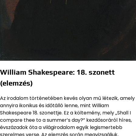
William Shakespeare: 18. szonett
(elemzés)
Az irodalom történetében kevés olyan mű létezik, amely
annyira ikonikus és időtálló lenne, mint William
Shakespeare 18. szonettje. Ez a költemény, mely „Shall I
compare thee to a summer’s day?” kezdősoráról híres,
évszázadok óta a világirodalom egyik legismertebb
szerelmes verse. Az elemzés során megvizsgáljuk,