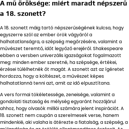
A mű öröksége: miért maradt népszerű
a 18. szonett?
A 18. szonett máig tartó népszerűségének kulcsa, hogy
egyszerre szól az ember örök vágyáról a
halhatatlanságra, a szépség megőrzésére, valamint a
művészet teremtő, időt legyőző erejéről. Shakespeare
ebben a versben univerzális igazságokat fogalmazott
meg: minden ember szeretné, ha szépsége, értékei,
érzései túlélhetnék őt magát. A szonett azt az ígéretet
hordozza, hogy a költészet, a művészet képes
halhatatlanná tenni azt, amit az idő elpusztítana.
A vers formai tökéletessége, zeneisége, valamint a
gondolati tisztaság és mélység egyaránt hozzájárul
ahhoz, hogy olvasók milliói számára jelent inspirációt. A
18. szonett nem csupán a szerelmesek verse, hanem
mindenkié, aki valaha is átérezte a fiatalság, a szépség, a