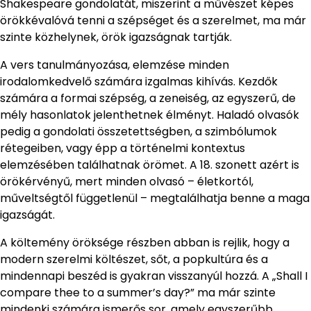
Shakespeare gondolatát, miszerint a művészet képes
örökkévalóvá tenni a szépséget és a szerelmet, ma már
szinte közhelynek, örök igazságnak tartják.
A vers tanulmányozása, elemzése minden
irodalomkedvelő számára izgalmas kihívás. Kezdők
számára a formai szépség, a zeneiség, az egyszerű, de
mély hasonlatok jelenthetnek élményt. Haladó olvasók
pedig a gondolati összetettségben, a szimbólumok
rétegeiben, vagy épp a történelmi kontextus
elemzésében találhatnak örömet. A 18. szonett azért is
örökérvényű, mert minden olvasó – életkortól,
műveltségtől függetlenül – megtalálhatja benne a maga
igazságát.
A költemény öröksége részben abban is rejlik, hogy a
modern szerelmi költészet, sőt, a popkultúra és a
mindennapi beszéd is gyakran visszanyúl hozzá. A „Shall I
compare thee to a summer’s day?” ma már szinte
mindenki számára ismerős sor, amely egyszerűbb,