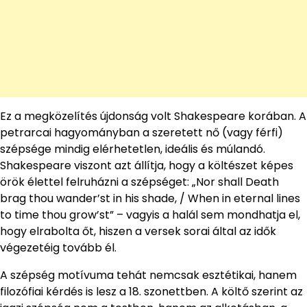
Ez a megközelítés újdonság volt Shakespeare korában. A
petrarcai hagyományban a szeretett nő (vagy férfi)
szépsége mindig elérhetetlen, ideális és múlandó.
Shakespeare viszont azt állítja, hogy a költészet képes
örök élettel felruházni a szépséget: „Nor shall Death
brag thou wander’st in his shade, / When in eternal lines
to time thou grow’st” – vagyis a halál sem mondhatja el,
hogy elrabolta őt, hiszen a versek sorai által az idők
végezetéig tovább él.
A szépség motívuma tehát nemcsak esztétikai, hanem
filozófiai kérdés is lesz a 18. szonettben. A költő szerint az