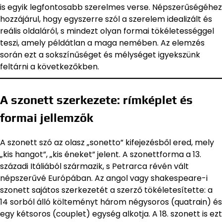
is egyik legfontosabb szerelmes verse. Népszerűségéhez
hozzájárul, hogy egyszerre szól a szerelem idealizált és
reális oldaláról, s mindezt olyan formai tökéletességgel
teszi, amely példátlan a maga nemében. Az elemzés
során ezt a sokszínűséget és mélységet igyekszünk
feltárni a következőkben.
A szonett szerkezete: rímképlet és
formai jellemzők
A szonett szó az olasz „sonetto” kifejezésből ered, mely
„kis hangot”, „kis éneket” jelent. A szonettforma a 13.
századi Itáliából származik, s Petrarca révén vált
népszerűvé Európában. Az angol vagy shakespeare-i
szonett sajátos szerkezetét a szerző tökéletesítette: a
14 sorból álló költeményt három négysoros (quatrain) és
egy kétsoros (couplet) egység alkotja. A 18. szonett is ezt