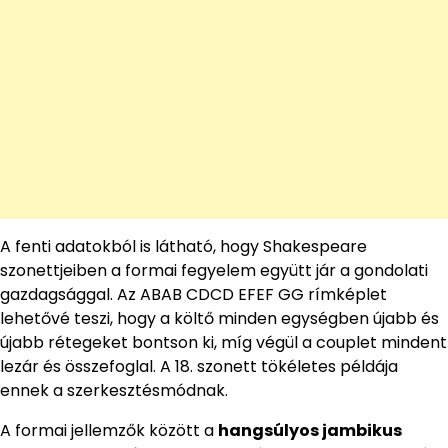
A fenti adatokból is látható, hogy Shakespeare
szonettjeiben a formai fegyelem együtt jár a gondolati
gazdagsággal. Az ABAB CDCD EFEF GG rímképlet
lehetővé teszi, hogy a költő minden egységben újabb és
újabb rétegeket bontson ki, míg végül a couplet mindent
lezár és összefoglal. A 18. szonett tökéletes példája
ennek a szerkesztésmódnak.
A formai jellemzők között a
hangsúlyos jambikus