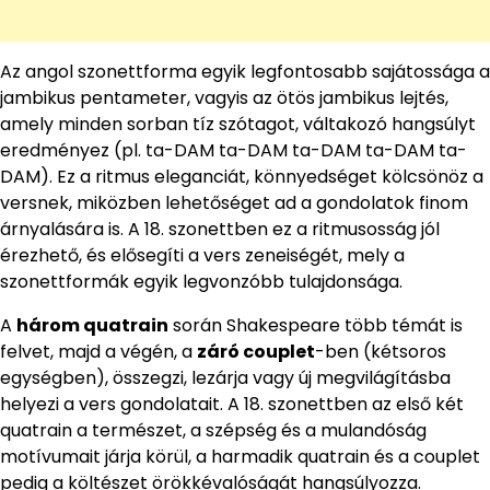
Az angol szonettforma egyik legfontosabb sajátossága a
jambikus pentameter, vagyis az ötös jambikus lejtés,
amely minden sorban tíz szótagot, váltakozó hangsúlyt
eredményez (pl. ta-DAM ta-DAM ta-DAM ta-DAM ta-
DAM). Ez a ritmus eleganciát, könnyedséget kölcsönöz a
versnek, miközben lehetőséget ad a gondolatok finom
árnyalására is. A 18. szonettben ez a ritmusosság jól
érezhető, és elősegíti a vers zeneiségét, mely a
szonettformák egyik legvonzóbb tulajdonsága.
A
három quatrain
során Shakespeare több témát is
felvet, majd a végén, a
záró couplet
-ben (kétsoros
egységben), összegzi, lezárja vagy új megvilágításba
helyezi a vers gondolatait. A 18. szonettben az első két
quatrain a természet, a szépség és a mulandóság
motívumait járja körül, a harmadik quatrain és a couplet
pedig a költészet örökkévalóságát hangsúlyozza.