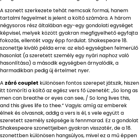
A szonett szerkezete tehát nemcsak formai, hanem
tartalmi fegyelmet is jelent a költő számára. A három
négysoros rész általában egy-egy gondolati egységet
képvisel, melyek között gyakran megfigyelhető egyfajta
fokozás, ellentét vagy épp fordulat. Shakespeare 18.
szonettje kiváló példa erre: az első egységben felmerülő
hasonlat (a szeretett személy egy nyári naphoz való
hasonlítása) a második egységben árnyalódik, a
harmadikban pedig új értelmet nyer.
A
záró couplet
különösen fontos szerepet játszik, hiszen
itt tömöríti a költő az egész vers fő üzenetét: „So long as
men can breathe or eyes can see, / So long lives this,
and this gives life to thee.” Vagyis: amíg az emberek
élnek és olvasnak, addig a vers is él, s vele együtt a
szeretett személy szépsége is fennmarad. Ez a gondolat
Shakespeare szonettjeiben gyakran visszatér, de a 18.
szonettben különösen hangsúlyos, mivel ez a mű éppen