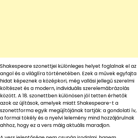
Shakespeare szonettjei különleges helyet foglalnak el az
angol és a világlíra történetében. Ezek a művek egyfajta
hidat képeznek a középkori, még vallási jellegű szerelmi
költészet és a modern, individuális szerelemábrázolás
között. A 18. szonettben különösen jól tetten érhetők
azok az újítások, amelyek miatt Shakespeare-t a
szonettforma egyik megújítójának tartják: a gondolati ív,
a formai tökély és a nyelvi lelemény mind hozzájárulnak
ahhoz, hogy ez a vers máig aktuális maradjon.
A vers jelentősége nem csupán irodalmi, hanem