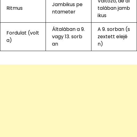
Változó, de ál
Jambikus pe
Ritmus
talában jamb
ntameter
ikus
Általában a 9.
A 9. sorban (s
Fordulat (volt
vagy 13. sorb
zextett elejé
a)
an
n)