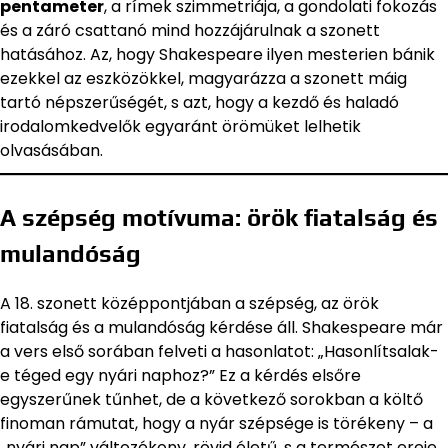
pentameter
, a rímek szimmetriája, a gondolati fokozás
és a záró csattanó mind hozzájárulnak a szonett
hatásához. Az, hogy Shakespeare ilyen mesterien bánik
ezekkel az eszközökkel, magyarázza a szonett máig
tartó népszerűségét, s azt, hogy a kezdő és haladó
irodalomkedvelők egyaránt örömüket lelhetik
olvasásában.
A szépség motívuma: örök fiatalság és
mulandóság
A 18. szonett középpontjában a szépség, az örök
fiatalság és a mulandóság kérdése áll. Shakespeare már
a vers első sorában felveti a hasonlatot: „Hasonlítsalak-
e téged egy nyári naphoz?” Ez a kérdés elsőre
egyszerűnek tűnhet, de a következő sorokban a költő
finoman rámutat, hogy a nyár szépsége is törékeny – a
„nyári nap” változékony, rövid életű, s a természet ereje,