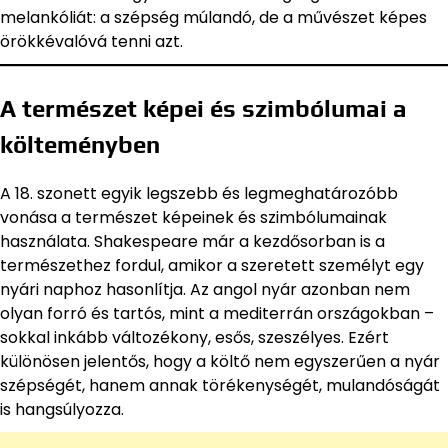
melankóliát: a szépség múlandó, de a művészet képes
örökkévalóvá tenni azt.
A természet képei és szimbólumai a
költeményben
A 18. szonett egyik legszebb és legmeghatározóbb
vonása a természet képeinek és szimbólumainak
használata. Shakespeare már a kezdősorban is a
természethez fordul, amikor a szeretett személyt egy
nyári naphoz hasonlítja. Az angol nyár azonban nem
olyan forró és tartós, mint a mediterrán országokban –
sokkal inkább változékony, esős, szeszélyes. Ezért
különösen jelentős, hogy a költő nem egyszerűen a nyár
szépségét, hanem annak törékenységét, mulandóságát
is hangsúlyozza.