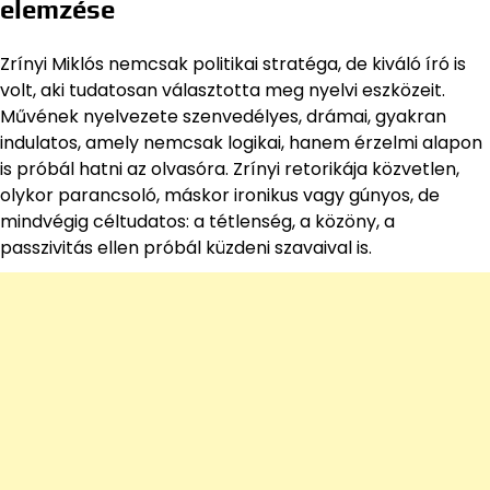
elemzése
Zrínyi Miklós nemcsak politikai stratéga, de kiváló író is
volt, aki tudatosan választotta meg nyelvi eszközeit.
Művének nyelvezete szenvedélyes, drámai, gyakran
indulatos, amely nemcsak logikai, hanem érzelmi alapon
is próbál hatni az olvasóra. Zrínyi retorikája közvetlen,
olykor parancsoló, máskor ironikus vagy gúnyos, de
mindvégig céltudatos: a tétlenség, a közöny, a
passzivitás ellen próbál küzdeni szavaival is.