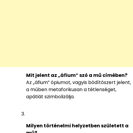
Mit jelent az „áfium” szó a mű címében?
Az „áfium” ópiumot, vagyis bódítószert jelent,
a műben metaforikusan a tétlenséget,
apátiát szimbolizálja.
Milyen történelmi helyzetben született a
mű?