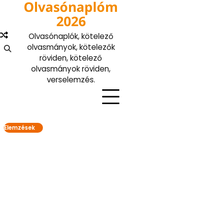
Olvasónaplóm
Skip
to
2026
content
Olvasónaplók, kötelező
olvasmányok, kötelezők
röviden, kötelező
olvasmányok röviden,
verselemzés.
Elemzések