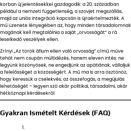
korban új jelentésekkel gazdagodik: a 20. században
például a nemzeti függetlenség, a szovjet megszállás,
majd az uniós integráció kapcsán is újraértelmezték. A
mű üzenete lényegében az, hogy minden társadalomnak
magának kell megtalálnia a saját „orvosságát” a rá
leselkedő veszélyek ellen.
Zrínyi „Az török áfium ellen való orvosság” című műve
tehát nem csupán múltidézés, hanem eleven intés: ne
legyünk közönyösek, ne engedjünk az apátiának, vállaljuk
a felelősséget a közösségért. A mű ma is arra ösztönöz,
hogy keressük a cselekvés, az összefogás, a megújulás
lehetőségét – legyen szó akár politikai, társadalmi, akár
hétköznapi kérdésekről.
Gyakran Ismételt Kérdések (FAQ)