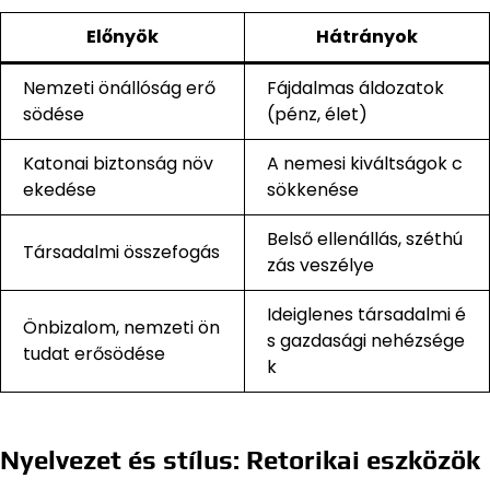
Előnyök
Hátrányok
Nemzeti önállóság erő
Fájdalmas áldozatok
södése
(pénz, élet)
Katonai biztonság növ
A nemesi kiváltságok c
ekedése
sökkenése
Belső ellenállás, széthú
Társadalmi összefogás
zás veszélye
Ideiglenes társadalmi é
Önbizalom, nemzeti ön
s gazdasági nehézsége
tudat erősödése
k
Nyelvezet és stílus: Retorikai eszközök