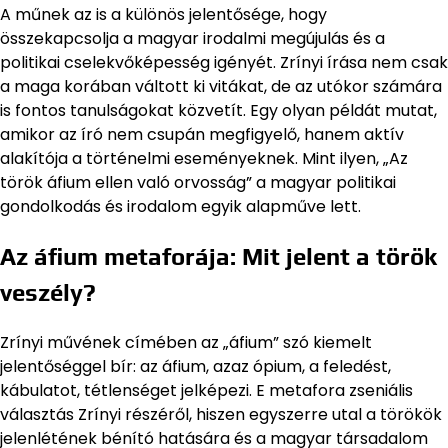
A műnek az is a különös jelentősége, hogy
összekapcsolja a magyar irodalmi megújulás és a
politikai cselekvőképesség igényét. Zrínyi írása nem csak
a maga korában váltott ki vitákat, de az utókor számára
is fontos tanulságokat közvetít. Egy olyan példát mutat,
amikor az író nem csupán megfigyelő, hanem aktív
alakítója a történelmi eseményeknek. Mint ilyen, „Az
török áfium ellen való orvosság” a magyar politikai
gondolkodás és irodalom egyik alapműve lett.
Az áfium metaforája: Mit jelent a török
veszély?
Zrínyi művének címében az „áfium” szó kiemelt
jelentőséggel bír: az áfium, azaz ópium, a feledést,
kábulatot, tétlenséget jelképezi. E metafora zseniális
választás Zrínyi részéről, hiszen egyszerre utal a törökök
jelenlétének bénító hatására és a magyar társadalom