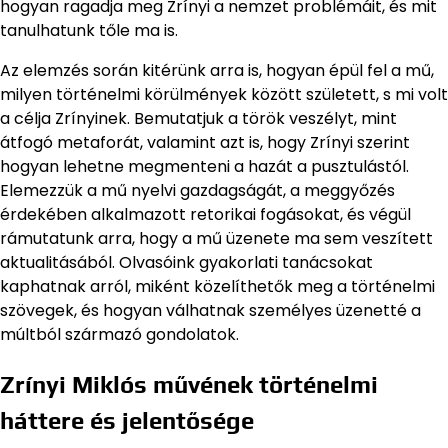
hogyan ragadja meg Zrínyi a nemzet problémáit, és mit
tanulhatunk tőle ma is.
Az elemzés során kitérünk arra is, hogyan épül fel a mű,
milyen történelmi körülmények között született, s mi volt
a célja Zrínyinek. Bemutatjuk a török veszélyt, mint
átfogó metaforát, valamint azt is, hogy Zrínyi szerint
hogyan lehetne megmenteni a hazát a pusztulástól.
Elemezzük a mű nyelvi gazdagságát, a meggyőzés
érdekében alkalmazott retorikai fogásokat, és végül
rámutatunk arra, hogy a mű üzenete ma sem veszített
aktualitásából. Olvasóink gyakorlati tanácsokat
kaphatnak arról, miként közelíthetők meg a történelmi
szövegek, és hogyan válhatnak személyes üzenetté a
múltból származó gondolatok.
Zrínyi Miklós művének történelmi
háttere és jelentősége