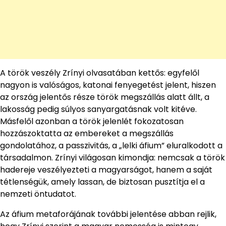
A török veszély Zrínyi olvasatában kettős: egyfelől
nagyon is valóságos, katonai fenyegetést jelent, hiszen
az ország jelentős része török megszállás alatt állt, a
lakosság pedig súlyos sanyargatásnak volt kitéve.
Másfelől azonban a török jelenlét fokozatosan
hozzászoktatta az embereket a megszállás
gondolatához, a passzivitás, a „lelki áfium” eluralkodott a
társadalmon. Zrínyi világosan kimondja: nemcsak a török
hadereje veszélyezteti a magyarságot, hanem a saját
tétlenségük, amely lassan, de biztosan pusztítja el a
nemzeti öntudatot.
Az áfium metaforájának további jelentése abban rejlik,