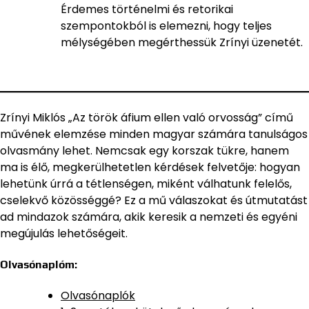
Érdemes történelmi és retorikai
szempontokból is elemezni, hogy teljes
mélységében megérthessük Zrínyi üzenetét.
Zrínyi Miklós „Az török áfium ellen való orvosság” című
művének elemzése minden magyar számára tanulságos
olvasmány lehet. Nemcsak egy korszak tükre, hanem
ma is élő, megkerülhetetlen kérdések felvetője: hogyan
lehetünk úrrá a tétlenségen, miként válhatunk felelős,
cselekvő közösséggé? Ez a mű válaszokat és útmutatást
ad mindazok számára, akik keresik a nemzeti és egyéni
megújulás lehetőségeit.
Olvasónaplóm:
Olvasónaplók