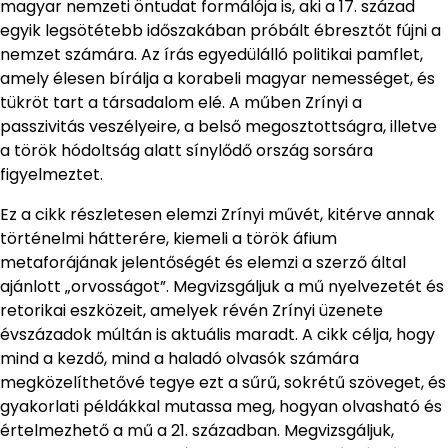
magyar nemzeti öntudat formálója is, aki a 17. század
egyik legsötétebb időszakában próbált ébresztőt fújni a
nemzet számára. Az írás egyedülálló politikai pamflet,
amely élesen bírálja a korabeli magyar nemességet, és
tükröt tart a társadalom elé. A műben Zrínyi a
passzivitás veszélyeire, a belső megosztottságra, illetve
a török hódoltság alatt sínylődő ország sorsára
figyelmeztet.
Ez a cikk részletesen elemzi Zrínyi művét, kitérve annak
történelmi hátterére, kiemeli a török áfium
metaforájának jelentőségét és elemzi a szerző által
ajánlott „orvosságot”. Megvizsgáljuk a mű nyelvezetét és
retorikai eszközeit, amelyek révén Zrínyi üzenete
évszázadok múltán is aktuális maradt. A cikk célja, hogy
mind a kezdő, mind a haladó olvasók számára
megközelíthetővé tegye ezt a sűrű, sokrétű szöveget, és
gyakorlati példákkal mutassa meg, hogyan olvasható és
értelmezhető a mű a 21. században. Megvizsgáljuk,