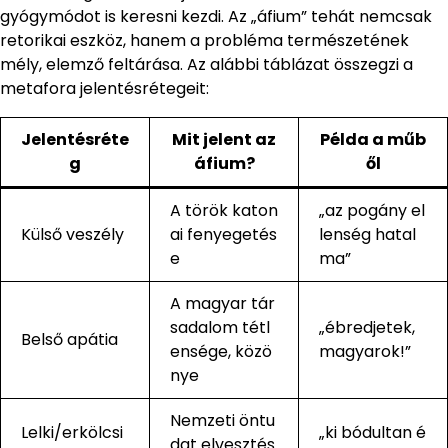
gyógymódot is keresni kezdi. Az „áfium” tehát nemcsak
retorikai eszköz, hanem a probléma természetének
mély, elemző feltárása. Az alábbi táblázat összegzi a
metafora jelentésrétegeit:
Jelentésréte
Mit jelent az
Példa a műb
g
áfium?
ől
A török katon
„az pogány el
Külső veszély
ai fenyegetés
lenség hatal
e
ma”
A magyar tár
sadalom tétl
„ébredjetek,
Belső apátia
ensége, közö
magyarok!”
nye
Nemzeti öntu
Lelki/erkölcsi
„ki bódultan é
dat elvesztés