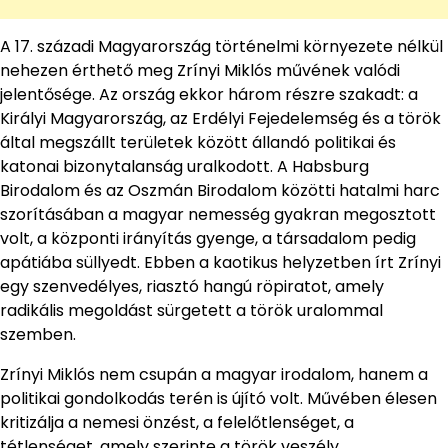
A 17. századi Magyarország történelmi környezete nélkül
nehezen érthető meg Zrínyi Miklós művének valódi
jelentősége. Az ország ekkor három részre szakadt: a
Királyi Magyarország, az Erdélyi Fejedelemség és a török
által megszállt területek között állandó politikai és
katonai bizonytalanság uralkodott. A Habsburg
Birodalom és az Oszmán Birodalom közötti hatalmi harc
szorításában a magyar nemesség gyakran megosztott
volt, a központi irányítás gyenge, a társadalom pedig
apátiába süllyedt. Ebben a kaotikus helyzetben írt Zrínyi
egy szenvedélyes, riasztó hangú röpiratot, amely
radikális megoldást sürgetett a török uralommal
szemben.
Zrínyi Miklós nem csupán a magyar irodalom, hanem a
politikai gondolkodás terén is újító volt. Művében élesen
kritizálja a nemesi önzést, a felelőtlenséget, a
tétlenséget, amely szerinte a török veszély