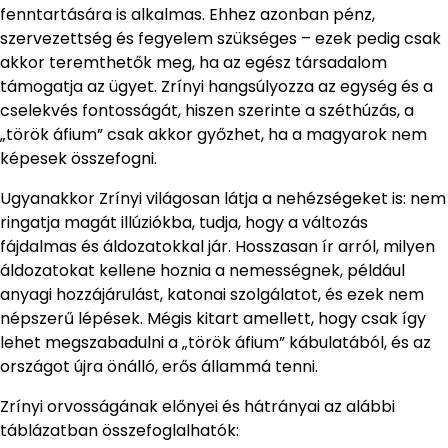
fenntartására is alkalmas. Ehhez azonban pénz,
szervezettség és fegyelem szükséges – ezek pedig csak
akkor teremthetők meg, ha az egész társadalom
támogatja az ügyet. Zrínyi hangsúlyozza az egység és a
cselekvés fontosságát, hiszen szerinte a széthúzás, a
„török áfium” csak akkor győzhet, ha a magyarok nem
képesek összefogni.
Ugyanakkor Zrínyi világosan látja a nehézségeket is: nem
ringatja magát illúziókba, tudja, hogy a változás
fájdalmas és áldozatokkal jár. Hosszasan ír arról, milyen
áldozatokat kellene hoznia a nemességnek, például
anyagi hozzájárulást, katonai szolgálatot, és ezek nem
népszerű lépések. Mégis kitart amellett, hogy csak így
lehet megszabadulni a „török áfium” kábulatából, és az
országot újra önálló, erős állammá tenni.
Zrínyi orvosságának előnyei és hátrányai az alábbi
táblázatban összefoglalhatók: