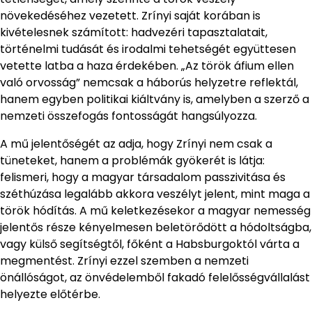
növekedéséhez vezetett. Zrínyi saját korában is
kivételesnek számított: hadvezéri tapasztalatait,
történelmi tudását és irodalmi tehetségét együttesen
vetette latba a haza érdekében. „Az török áfium ellen
való orvosság” nemcsak a háborús helyzetre reflektál,
hanem egyben politikai kiáltvány is, amelyben a szerző a
nemzeti összefogás fontosságát hangsúlyozza.
A mű jelentőségét az adja, hogy Zrínyi nem csak a
tüneteket, hanem a problémák gyökerét is látja:
felismeri, hogy a magyar társadalom passzivitása és
széthúzása legalább akkora veszélyt jelent, mint maga a
török hódítás. A mű keletkezésekor a magyar nemesség
jelentős része kényelmesen beletörődött a hódoltságba,
vagy külső segítségtől, főként a Habsburgoktól várta a
megmentést. Zrínyi ezzel szemben a nemzeti
önállóságot, az önvédelemből fakadó felelősségvállalást
helyezte előtérbe.