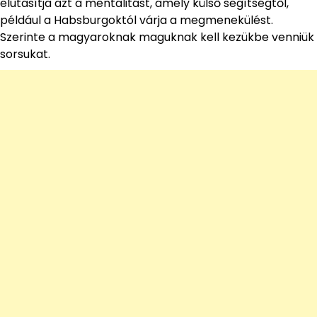
elutasítja azt a mentalitást, amely külső segítségtől,
például a Habsburgoktól várja a megmenekülést.
Szerinte a magyaroknak maguknak kell kezükbe venniük
sorsukat.