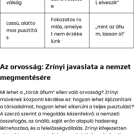
válság
l, elveszik”
e
Fokozatos ro
Lassú, alatto
mlás, amelye
„mint az áfiu
mos pusztítá
t nem érzéke
m, lassan öl”
s
lünk
Az orvosság: Zrínyi javaslata a nemzet
megmentésére
Mi lehet a „török áfium” ellen való orvosság? Zrínyi
művének központi kérdése ez: hogyan lehet kijózanítani
a társadalmat, hogyan lehet elkerülni a teljes pusztulást?
A szerző szerint a megoldás kézenfekvő: a nemzeti
összefogás, az önálló, saját erőn alapuló hadsereg
létrehozása, és a felelősségvállalás. Zrínyi kifejezetten