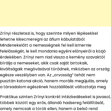
Zrínyi részletezi is, hogy szerinte milyen lépésekkel
lehetne kikecmeregni az áfium kábulatából.
Mindenekelőtt a nemességnek fel kell ismernie
felelősségét, le kell mondania egyéni előnyeiről a közjó
érdekében. Zrínyi nem riad vissza a kemény szavaktól:
bírálja a nemeseket, akik csak saját birtokaik,
kiváltságaik megóvásával törődnek, miközben az ország
egésze veszélyben van. Az „orvosság” tehát nem
pusztán katonai akció, hanem morális megújulás, amely
a társadalom egészének hozzáállását változtatja meg.
Praktikus szinten Zrínyi konkrét intézkedéseket is javasol,
többek között egy erős, állandó hadsereg felállítását,
amely nemcsak a török ellen, hanem a belső rend