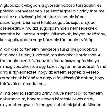
A globalizált világban, a gyorsan változó társadalmi és
politikai környezetben is jelentőséggel bír Zrínyi intelme:
csak az a közösség lehet sikeres, amely képes
összefogni, felismerni felelősségét, és saját erejéből
cselekedni. A mű azt sugallja: minden nemzedéknek
szembe kell néznie a saját „áfiumával”, legyen az közöny,
korrupció, apátia vagy bármely társadalmi válság.
A konkrét történelmi helyzeten túl Zrínyi gondolatai
általános érvényű, időtálló tanulságokat hordoznak. A
társadalmi széthúzás, az önzés, az összefogás hiánya
mindig veszélyezteti egy közösség fennmaradását. A mű
arra is figyelmeztet, hogy az értelmiségnek, a vezető
rétegeknek különösen nagy a felelősségük abban, hogy
felrázzák a társadalmat.
A mai olvasó számára Zrínyi műve nemcsak történelmi
dokumentum, hanem eleven kérdésfeltevés arról,
milyenek vagyunk, és hogyan lehetünk jobbak. Minden