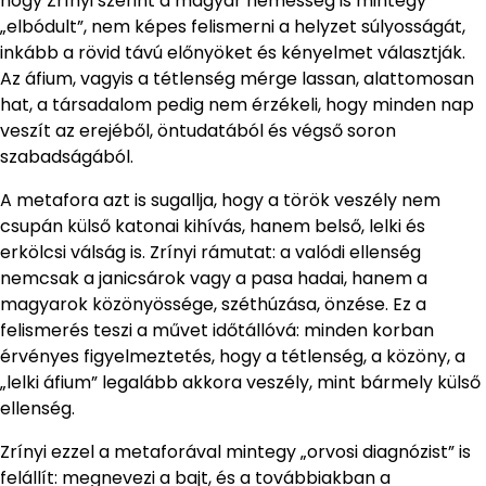
hogy Zrínyi szerint a magyar nemesség is mintegy
„elbódult”, nem képes felismerni a helyzet súlyosságát,
inkább a rövid távú előnyöket és kényelmet választják.
Az áfium, vagyis a tétlenség mérge lassan, alattomosan
hat, a társadalom pedig nem érzékeli, hogy minden nap
veszít az erejéből, öntudatából és végső soron
szabadságából.
A metafora azt is sugallja, hogy a török veszély nem
csupán külső katonai kihívás, hanem belső, lelki és
erkölcsi válság is. Zrínyi rámutat: a valódi ellenség
nemcsak a janicsárok vagy a pasa hadai, hanem a
magyarok közönyössége, széthúzása, önzése. Ez a
felismerés teszi a művet időtállóvá: minden korban
érvényes figyelmeztetés, hogy a tétlenség, a közöny, a
„lelki áfium” legalább akkora veszély, mint bármely külső
ellenség.
Zrínyi ezzel a metaforával mintegy „orvosi diagnózist” is
felállít: megnevezi a bajt, és a továbbiakban a