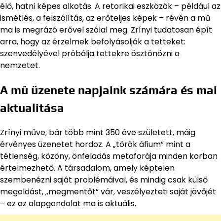
élő, hatni képes alkotás. A retorikai eszközök – például az
ismétlés, a felszólítás, az erőteljes képek – révén a mű
ma is megrázó erővel szólal meg. Zrínyi tudatosan épít
arra, hogy az érzelmek befolyásolják a tetteket:
szenvedélyével próbálja tettekre ösztönözni a
nemzetet.
A mű üzenete napjaink számára és mai
aktualitása
Zrínyi műve, bár több mint 350 éve született, máig
érvényes üzenetet hordoz. A „török áfium” mint a
tétlenség, közöny, önfeladás metaforája minden korban
értelmezhető. A társadalom, amely képtelen
szembenézni saját problémáival, és mindig csak külső
megoldást, „megmentőt” vár, veszélyezteti saját jövőjét
– ez az alapgondolat ma is aktuális.