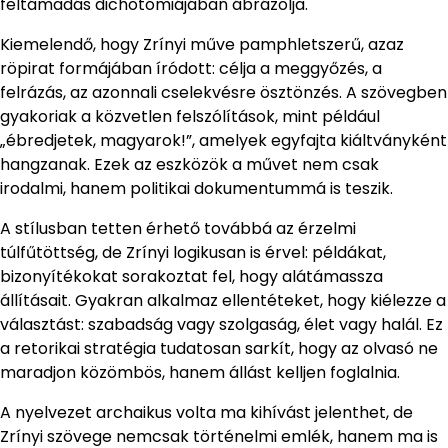
feltámadás dichotómiájában ábrázolja.
Kiemelendő, hogy Zrínyi műve pamphletszerű, azaz
röpirat formájában íródott: célja a meggyőzés, a
felrázás, az azonnali cselekvésre ösztönzés. A szövegben
gyakoriak a közvetlen felszólítások, mint például
„ébredjetek, magyarok!”, amelyek egyfajta kiáltványként
hangzanak. Ezek az eszközök a művet nem csak
irodalmi, hanem politikai dokumentummá is teszik.
A stílusban tetten érhető továbbá az érzelmi
túlfűtöttség, de Zrínyi logikusan is érvel: példákat,
bizonyítékokat sorakoztat fel, hogy alátámassza
állításait. Gyakran alkalmaz ellentéteket, hogy kiélezze a
választást: szabadság vagy szolgaság, élet vagy halál. Ez
a retorikai stratégia tudatosan sarkít, hogy az olvasó ne
maradjon közömbös, hanem állást kelljen foglalnia.
A nyelvezet archaikus volta ma kihívást jelenthet, de
Zrínyi szövege nemcsak történelmi emlék, hanem ma is