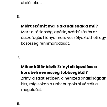
utalásokat.
Miért számít ma is aktuálisnak a mű?
Mert a tétlenség, apátia, széthúzás és az
összefogás hiánya ma is veszélyeztetheti egy
közösség fennmaradását.
Miben különbözik Zrínyi elképzelése a
korabeli nemesség többségétől?
Zrínyi a saját erőben, a nemzeti önállóságban
hitt, míg sokan a Habsburgoktól várták a
megoldást.