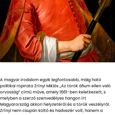
A magyar irodalom egyik legfontosabb, máig ható
politikai röpirata Zrínyi Miklós „Az török áfium ellen való
orvosság” című műve, amely 1661-ben keletkezett, s
melyben a szerző szenvedélyes hangon írt
Magyarország akkori helyzetéről és a török veszélyről.
Zrínyi nem csupán költő és hadvezér volt, hanem a