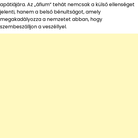
apátiájára. Az „áfium” tehát nemcsak a külső ellenséget
jelenti, hanem a belső bénultságot, amely
megakadályozza a nemzetet abban, hogy
szembeszálljon a veszéllyel.