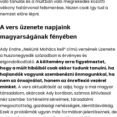
való tanulás és a múltban való megrekedés közötti
vékony határvonal felismerése, hiszen csak így tud a
nemzet előre lépni.
A vers üzenete napjaink
magyarságának fényében
Ady Endre „Nekünk Mohács kell” című versének üzenete
a huszonegyedik században is érvényes és
elgondolkodtató.
A költemény arra figyelmeztet,
hogy a múlt hibáiból csak akkor tudunk tanulni, ha
hajlandók vagyunk szembenézni önmagunkkal, ha
nem az önsajnálat, hanem az önreflexió vezérel
minket.
A vers aktualitását az adja, hogy a mai magyar
társadalom, akárcsak Ady korában, számos kihívással
néz szembe: történelmi sérelmek, társadalmi
megosztottság, gazdasági nehézségek, identitásválság.
Ezek a problémák ugyan más formában jelentkeznek, de