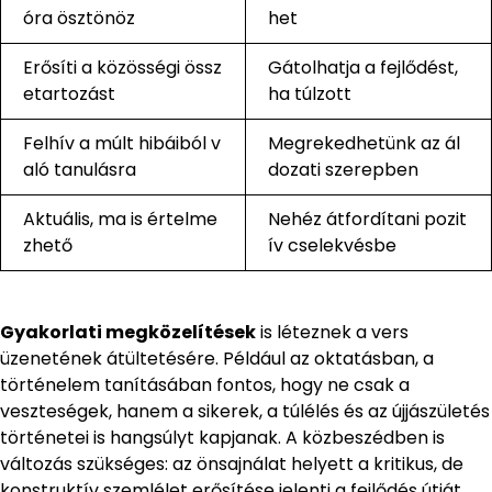
óra ösztönöz
het
Erősíti a közösségi össz
Gátolhatja a fejlődést,
etartozást
ha túlzott
Felhív a múlt hibáiból v
Megrekedhetünk az ál
aló tanulásra
dozati szerepben
Aktuális, ma is értelme
Nehéz átfordítani pozit
zhető
ív cselekvésbe
Gyakorlati megközelítések
is léteznek a vers
üzenetének átültetésére. Például az oktatásban, a
történelem tanításában fontos, hogy ne csak a
veszteségek, hanem a sikerek, a túlélés és az újjászületés
történetei is hangsúlyt kapjanak. A közbeszédben is
változás szükséges: az önsajnálat helyett a kritikus, de
konstruktív szemlélet erősítése jelenti a fejlődés útját.