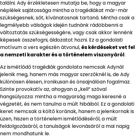
találni. Ady érzékletesen mutatja be, hogy a magyar
néplélek sajátossága mintha a tragédiákat már-már
szükségesnek, sőt, kívánatosnak tartaná. Mintha csak a
legmélyebb válságok idején tudnánk rádöbbenni a
változtatás szükségességére, vagy csak akkor lennénk
képesek összefogni, áldozatot hozni. Ez a gondolati
motívum a vers egészén átvonul,
és kérdéseket vet fel
a nemzeti karakter és a történelem viszonyáról
.
Az ismétlődő tragédiák gondolata nemcsak Adynál
jelenik meg, hanem más magyar szerzőknél is, de Ady
különösen élesen, ironikusan és önsajnálóan fogalmaz.
Szinte provokatív az, ahogyan a „kell” szóval
hangsúlyozza: mintha a magyarság maga keresné a
végzetét, és nem tanulna a múlt hibáiból. Ez a gondolati
keret nemcsak a költő korának, hanem a jelenkornak is
üzen, hiszen a történelem ismétlődéséről, a múlt
feldolgozásáról, a tanulságok levonásáról a mai napig
nem mondhatunk le.