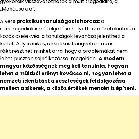
gyökereik visszavezethetők a múlt tragédiáira, a
„Mohácsokra”.
A vers
praktikus tanulságot is hordoz
: a
sorstragédiák ismételgetése helyett az előretekintés, a
közös cselekvés, a tanulságok levonása jelentheti a
kiutat. Ady ironikus, önkritikus hangvétele ma is
ráébreszthet minket arra, hogy a problémákat nem
lehet pusztán sajnálkozással megoldani.
A modern
magyar közösségnek meg kell tanulnia, hogyan
lehet a múltból erényt kovácsolni, hogyan lehet a
nemzeti identitást a veszteségek feldolgozása
mellett a sikerek, a közös értékek mentén is építeni.