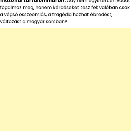
filozófiai tartalommal bír.
Ady nem egyszerűen vádat
fogalmaz meg, hanem kérdéseket tesz fel: valóban csak
a végső összeomlás, a tragédia hozhat ébredést,
változást a magyar sorsban?