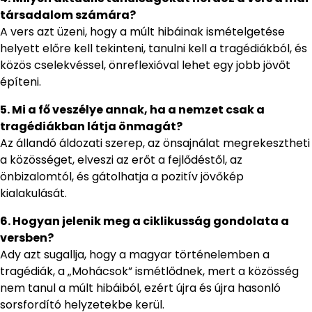
társadalom számára?
A vers azt üzeni, hogy a múlt hibáinak ismételgetése
helyett előre kell tekinteni, tanulni kell a tragédiákból, és
közös cselekvéssel, önreflexióval lehet egy jobb jövőt
építeni.
5. Mi a fő veszélye annak, ha a nemzet csak a
tragédiákban látja önmagát?
Az állandó áldozati szerep, az önsajnálat megrekesztheti
a közösséget, elveszi az erőt a fejlődéstől, az
önbizalomtól, és gátolhatja a pozitív jövőkép
kialakulását.
6. Hogyan jelenik meg a ciklikusság gondolata a
versben?
Ady azt sugallja, hogy a magyar történelemben a
tragédiák, a „Mohácsok” ismétlődnek, mert a közösség
nem tanul a múlt hibáiból, ezért újra és újra hasonló
sorsfordító helyzetekbe kerül.