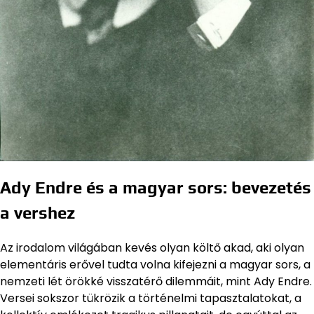
Ady Endre és a magyar sors: bevezetés
a vershez
Az irodalom világában kevés olyan költő akad, aki olyan
elementáris erővel tudta volna kifejezni a magyar sors, a
nemzeti lét örökké visszatérő dilemmáit, mint Ady Endre.
Versei sokszor tükrözik a történelmi tapasztalatokat, a