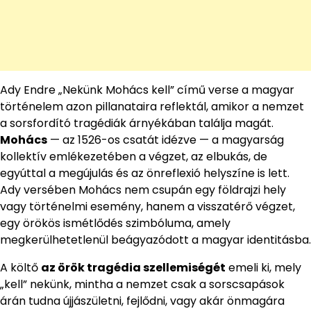
Ady Endre „Nekünk Mohács kell” című verse a magyar
történelem azon pillanataira reflektál, amikor a nemzet
a sorsfordító tragédiák árnyékában találja magát.
Mohács
— az 1526-os csatát idézve — a magyarság
kollektív emlékezetében a végzet, az elbukás, de
egyúttal a megújulás és az önreflexió helyszíne is lett.
Ady versében Mohács nem csupán egy földrajzi hely
vagy történelmi esemény, hanem a visszatérő végzet,
egy örökös ismétlődés szimbóluma, amely
megkerülhetetlenül beágyazódott a magyar identitásba.
A költő
az örök tragédia szellemiségét
emeli ki, mely
„kell” nekünk, mintha a nemzet csak a sorscsapások
árán tudna újjászületni, fejlődni, vagy akár önmagára