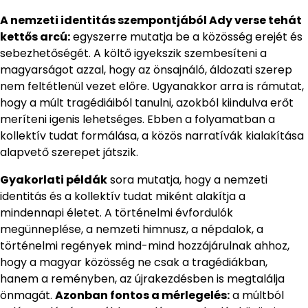
A nemzeti identitás szempontjából Ady verse tehát
kettős arcú:
egyszerre mutatja be a közösség erejét és
sebezhetőségét. A költő igyekszik szembesíteni a
magyarságot azzal, hogy az önsajnáló, áldozati szerep
nem feltétlenül vezet előre. Ugyanakkor arra is rámutat,
hogy a múlt tragédiáiból tanulni, azokból kiindulva erőt
meríteni igenis lehetséges. Ebben a folyamatban a
kollektív tudat formálása, a közös narratívák kialakítása
alapvető szerepet játszik.
Gyakorlati példák
sora mutatja, hogy a nemzeti
identitás és a kollektív tudat miként alakítja a
mindennapi életet. A történelmi évfordulók
megünneplése, a nemzeti himnusz, a népdalok, a
történelmi regények mind-mind hozzájárulnak ahhoz,
hogy a magyar közösség ne csak a tragédiákban,
hanem a reményben, az újrakezdésben is megtalálja
önmagát.
Azonban fontos a mérlegelés:
a múltból