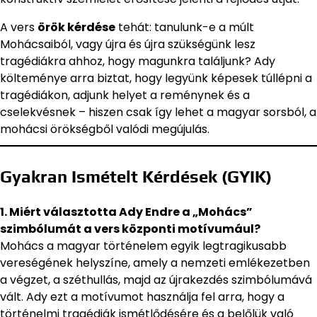
A vers
örök kérdése
tehát: tanulunk-e a múlt
Mohácsaiból, vagy újra és újra szükségünk lesz
tragédiákra ahhoz, hogy magunkra találjunk? Ady
költeménye arra biztat, hogy legyünk képesek túllépni a
tragédiákon, adjunk helyet a reménynek és a
cselekvésnek – hiszen csak így lehet a magyar sorsból, a
mohácsi örökségből valódi megújulás.
Gyakran Ismételt Kérdések (GYIK)
1. Miért választotta Ady Endre a „Mohács”
szimbólumát a vers központi motívumául?
Mohács a magyar történelem egyik legtragikusabb
vereségének helyszíne, amely a nemzeti emlékezetben
a végzet, a széthullás, majd az újrakezdés szimbólumává
vált. Ady ezt a motívumot használja fel arra, hogy a
történelmi tragédiák ismétlődésére és a belőlük való