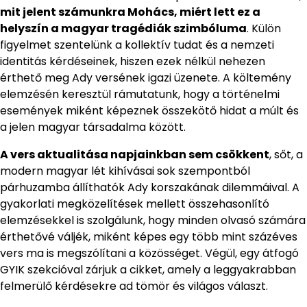
mit jelent számunkra Mohács, miért lett ez a
helyszín a magyar tragédiák szimbóluma
. Külön
figyelmet szentelünk a kollektív tudat és a nemzeti
identitás kérdéseinek, hiszen ezek nélkül nehezen
érthető meg Ady versének igazi üzenete. A költemény
elemzésén keresztül rámutatunk, hogy a történelmi
események miként képeznek összekötő hidat a múlt és
a jelen magyar társadalma között.
A vers aktualitása napjainkban sem csökkent
, sőt, a
modern magyar lét kihívásai sok szempontból
párhuzamba állíthatók Ady korszakának dilemmáival. A
gyakorlati megközelítések mellett összehasonlító
elemzésekkel is szolgálunk, hogy minden olvasó számára
érthetővé váljék, miként képes egy több mint százéves
vers ma is megszólítani a közösséget. Végül, egy átfogó
GYIK szekcióval zárjuk a cikket, amely a leggyakrabban
felmerülő kérdésekre ad tömör és világos választ.