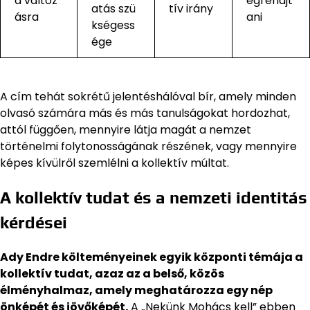
a változ
égrehajt
atás szü
tív irány
ásra
ani
kségess
ége
A cím tehát sokrétű jelentéshálóval bír, amely minden
olvasó számára más és más tanulságokat hordozhat,
attól függően, mennyire látja magát a nemzet
történelmi folytonosságának részének, vagy mennyire
képes kívülről szemlélni a kollektív múltat.
A kollektív tudat és a nemzeti identitás
kérdései
Ady Endre költeményeinek egyik központi témája a
kollektív tudat, azaz az a belső, közös
élményhalmaz, amely meghatározza egy nép
önképét és jövőképét.
A „Nekünk Mohács kell” ebben