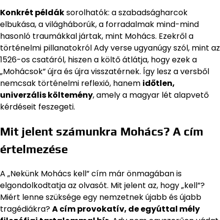
Konkrét példák
sorolhatók: a szabadságharcok
elbukása, a világháborúk, a forradalmak mind-mind
hasonló traumákkal jártak, mint Mohács. Ezekről a
történelmi pillanatokról Ady verse ugyanúgy szól, mint az
1526-os csatáról, hiszen a költő átlátja, hogy ezek a
„Mohácsok” újra és újra visszatérnek. Így lesz a versből
nemcsak történelmi reflexió, hanem
időtlen,
univerzális költemény
, amely a magyar lét alapvető
kérdéseit feszegeti.
Mit jelent számunkra Mohács? A cím
értelmezése
A „Nekünk Mohács kell” cím már önmagában is
elgondolkodtatja az olvasót. Mit jelent az, hogy „kell”?
Miért lenne szüksége egy nemzetnek újabb és újabb
tragédiákra?
A cím provokatív, de egyúttal mély