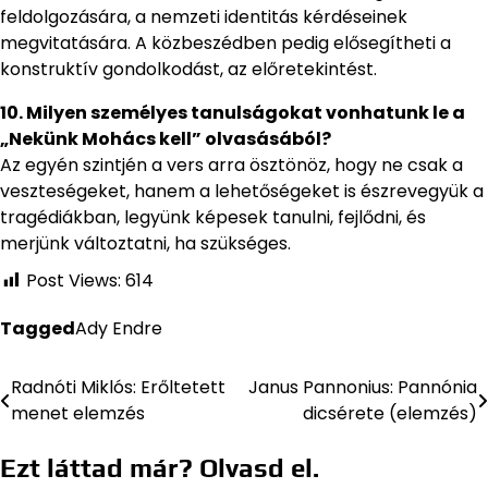
feldolgozására, a nemzeti identitás kérdéseinek
megvitatására. A közbeszédben pedig elősegítheti a
konstruktív gondolkodást, az előretekintést.
10. Milyen személyes tanulságokat vonhatunk le a
„Nekünk Mohács kell” olvasásából?
Az egyén szintjén a vers arra ösztönöz, hogy ne csak a
veszteségeket, hanem a lehetőségeket is észrevegyük a
tragédiákban, legyünk képesek tanulni, fejlődni, és
merjünk változtatni, ha szükséges.
Post Views:
614
Tagged
Ady Endre
Radnóti Miklós: Erőltetett
Janus Pannonius: Pannónia
Bejegyzés
menet elemzés
dicsérete (elemzés)
navigáció
Ezt láttad már? Olvasd el.