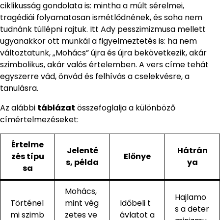
ciklikusság gondolata is: mintha a múlt sérelmei,
tragédiái folyamatosan ismétlődnének, és soha nem
tudnánk túllépni rajtuk. Itt Ady pesszimizmusa mellett
ugyanakkor ott munkál a figyelmeztetés is: ha nem
változtatunk, „Mohács” újra és újra bekövetkezik, akár
szimbolikus, akár valós értelemben. A vers címe tehát
egyszerre vád, önvád és felhívás a cselekvésre, a
tanulásra.
Az alábbi
táblázat
összefoglalja a különböző
címértelmezéseket:
Értelme
Jelenté
Hátrán
zés típu
Előnye
s, példa
ya
sa
Mohács,
Hajlamo
Történel
mint vég
Időbeli t
s a deter
mi szimb
zetes ve
ávlatot a