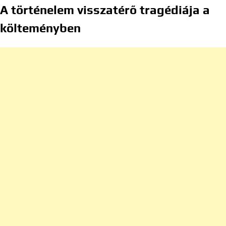
A történelem visszatérő tragédiája a
költeményben