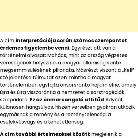
A cím
interpretációja során számos szempontot
érdemes figyelembe venni
. Egyrészt ott van a
történelmi olvasat: Mohács, mint az ország végzetes
vereségének helyszíne, a magyar államiság szinte
megsemmisülésének pillanata. Másrészt viszont a „kell”
szó jelentése túlmutat ezen: mintha a magyar
történelemben egyfajta önsorsrontó hajlam élne, amely
újra és újra visszarántja a nemzetet a sorstragédiák
színpadára.
Ez az önmarcangoló attitűd
Adynál
különösen hangsúlyos, hiszen verseiben gyakran ütközik
egymásnak a remény és a reménytelenség, a
cselekvésvágy és a tehetetlenség.
A cím további értelmezései között
megjelenik a