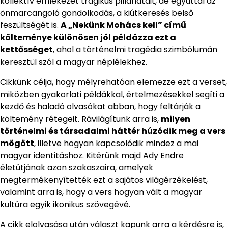
kollektív emlékezet tragikus pillanatait, de egyúttal az
önmarcangoló gondolkodás, a kiútkeresés belső
feszültségét is.
A „Nekünk Mohács kell” című
költeménye különösen jól példázza ezt a
kettősséget
, ahol a történelmi tragédia szimbólumán
keresztül szól a magyar néplélekhez.
Cikkünk célja, hogy mélyrehatóan elemezze ezt a verset,
miközben gyakorlati példákkal, értelmezésekkel segíti a
kezdő és haladó olvasókat abban, hogy feltárják a
költemény rétegeit. Rávilágítunk arra is,
milyen
történelmi és társadalmi háttér húzódik meg a vers
mögött
, illetve hogyan kapcsolódik mindez a mai
magyar identitáshoz. Kitérünk majd Ady Endre
életútjának azon szakaszaira, amelyek
megtermékenyítették ezt a sajátos világérzékelést,
valamint arra is, hogy a vers hogyan vált a magyar
kultúra egyik ikonikus szövegévé.
A cikk elolvasása után választ kapunk arra a kérdésre is,