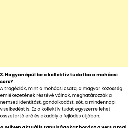
3. Hogyan épül be a kollektív tudatba a mohácsi
sors?
A tragédiák, mint a mohácsi csata, a magyar közösség
emlékezetének részévé válnak, meghatározzák a
nemzeti identitást, gondolkodást, sőt, a mindennapi
viselkedést is. Ez a kollektív tudat egyszerre lehet
összetartó erő és akadály a fejlődés útjában.
4. Milyen aktuális tanulságokat hordoz a vers a mai