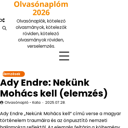
Olvasónaplóm
Skip
to
2026
content
Olvasónaplók, kötelező
olvasmányok, kötelezők
röviden, kötelező
olvasmányok röviden,
verselemzés.
Elemzések
Ady Endre: Nekünk
Mohács kell (elemzés)
Olvasónapló - Kata
2025.07.28.
Ady Endre „Nekünk Mohács kell” című verse a magyar
történelem traumáira és az önpusztító nemzeti
hajlamokra reflektál. Az elemzés feltárja a költemény