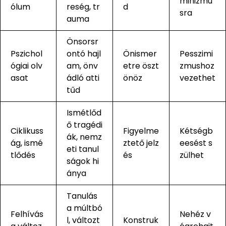
minizmu
ólum
reség, tr
d
sra
auma
Önsorsr
Pszichol
ontó hajl
Önismer
Pesszimi
ógiai olv
am, önv
etre öszt
zmushoz
asat
ádló atti
önöz
vezethet
tűd
Ismétlőd
ő tragédi
Ciklikuss
Figyelme
Kétségb
ák, nemz
ág, ismé
ztető jelz
eesést s
eti tanul
tlődés
és
zülhet
ságok hi
ánya
Tanulás
a múltbó
Felhívás
Nehéz v
l, változt
Konstruk