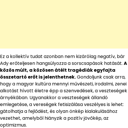
Ez a kollektív tudat azonban nem kizárólag negatív, bár
Ady erőteljesen hangsúlyozza a sorscsapások hatását.
A
közös múlt, a közösen átélt tragédiák egyfajta
összetartó erőt is jelenthetnek.
Gondoljunk csak arra,
hogy a magyar kultúra mennyi művészeti, irodalmi, zenei
alkotást hívott életre épp a szenvedések, a veszteségek
árnyékában. Ugyanakkor a veszteségek állandó
emlegetése, a vereségek fetisizálása veszélyes is lehet:
gátolhatja a fejlődést, és olyan önkép kialakulásához
vezethet, amelyből hiányzik a pozitív jövőkép, az
optimizmus.