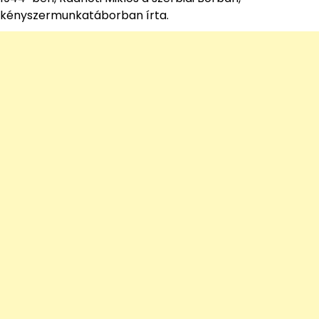
kényszermunkatáborban írta.