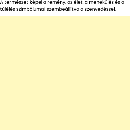
A természet képei a remény, az élet, a menekülés és a
túlélés szimbólumai, szembeállítva a szenvedéssel.