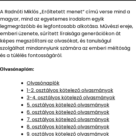
A Radnóti Miklós „Erőltetett menet” című verse mind a
magyar, mind az egyetemes irodalom egyik
legmegrázóbb és legfontosabb alkotása. Művészi ereje,
emberi üzenete, sűrített líraisága generációkon át
képes megszólítani az olvasókat, és tanulságul
szolgálhat mindannyiunk számára az emberi méltóság
és a túlélés fontosságáról.
Olvasónaplóm:
Olvasónaplók
1-2. osztályos kötelező olvasmányok
3-4. osztályos kötelező olvasmányok
5. osztályos kötelező olvasmányok
6. osztályos kötelező olvasmányok
7. osztályos kötelező olvasmányok
8. osztályos kötelező olvasmányok
9. osztályos kötelező olvasmányok