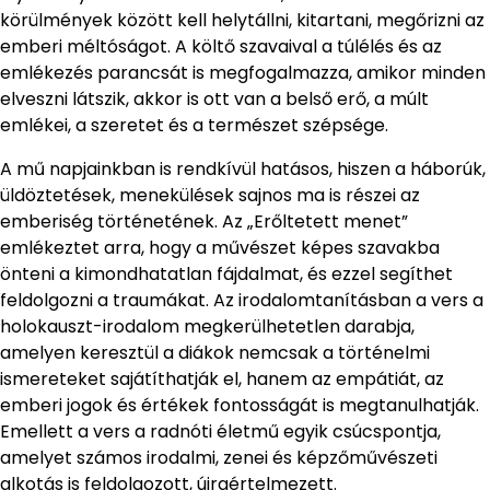
körülmények között kell helytállni, kitartani, megőrizni az
emberi méltóságot. A költő szavaival a túlélés és az
emlékezés parancsát is megfogalmazza, amikor minden
elveszni látszik, akkor is ott van a belső erő, a múlt
emlékei, a szeretet és a természet szépsége.
A mű napjainkban is rendkívül hatásos, hiszen a háborúk,
üldöztetések, menekülések sajnos ma is részei az
emberiség történetének. Az „Erőltetett menet”
emlékeztet arra, hogy a művészet képes szavakba
önteni a kimondhatatlan fájdalmat, és ezzel segíthet
feldolgozni a traumákat. Az irodalomtanításban a vers a
holokauszt-irodalom megkerülhetetlen darabja,
amelyen keresztül a diákok nemcsak a történelmi
ismereteket sajátíthatják el, hanem az empátiát, az
emberi jogok és értékek fontosságát is megtanulhatják.
Emellett a vers a radnóti életmű egyik csúcspontja,
amelyet számos irodalmi, zenei és képzőművészeti
alkotás is feldolgozott, újraértelmezett.