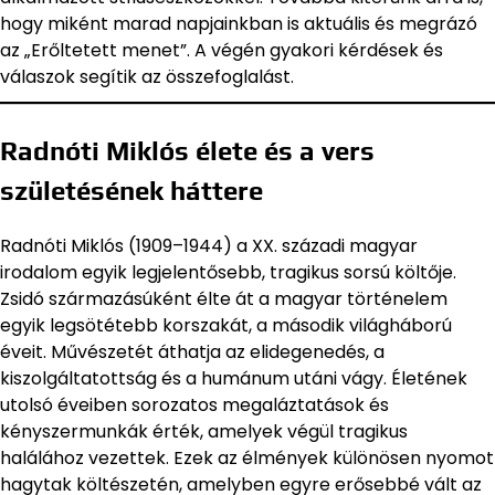
hogy miként marad napjainkban is aktuális és megrázó
az „Erőltetett menet”. A végén gyakori kérdések és
válaszok segítik az összefoglalást.
Radnóti Miklós élete és a vers
születésének háttere
Radnóti Miklós (1909–1944) a XX. századi magyar
irodalom egyik legjelentősebb, tragikus sorsú költője.
Zsidó származásúként élte át a magyar történelem
egyik legsötétebb korszakát, a második világháború
éveit. Művészetét áthatja az elidegenedés, a
kiszolgáltatottság és a humánum utáni vágy. Életének
utolsó éveiben sorozatos megaláztatások és
kényszermunkák érték, amelyek végül tragikus
halálához vezettek. Ezek az élmények különösen nyomot
hagytak költészetén, amelyben egyre erősebbé vált az