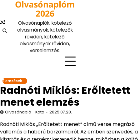
Olvasónaplóm
Skip
to
2026
content
Olvasónaplók, kötelező
olvasmányok, kötelezők
röviden, kötelező
olvasmányok röviden,
verselemzés.
Elemzések
Radnóti Miklós: Erőltetett
menet elemzés
Olvasónapló - Kata
2025.07.28.
Radnóti Miklós „Erőltetett menet” című verse megrázó
vallomás a háború borzalmairól. Az emberi szenvedés, a
kitartás és a remény keveredik benne, miközben a költő