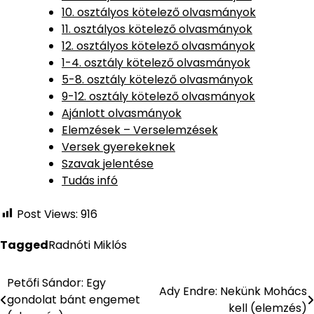
10. osztályos kötelező olvasmányok
11. osztályos kötelező olvasmányok
12. osztályos kötelező olvasmányok
1-4. osztály kötelező olvasmányok
5-8. osztály kötelező olvasmányok
9-12. osztály kötelező olvasmányok
Ajánlott olvasmányok
Elemzések – Verselemzések
Versek gyerekeknek
Szavak jelentése
Tudás infó
Post Views:
916
Tagged
Radnóti Miklós
Petőfi Sándor: Egy
Bejegyzés
Ady Endre: Nekünk Mohács
gondolat bánt engemet
kell (elemzés)
navigáció