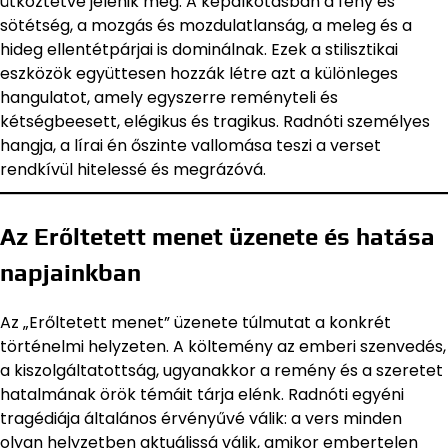
ütköztetve jelenik meg. A képalkotásban a fény és
sötétség, a mozgás és mozdulatlanság, a meleg és a
hideg ellentétpárjai is dominálnak. Ezek a stilisztikai
eszközök együttesen hozzák létre azt a különleges
hangulatot, amely egyszerre reményteli és
kétségbeesett, elégikus és tragikus. Radnóti személyes
hangja, a lírai én őszinte vallomása teszi a verset
rendkívül hitelessé és megrázóvá.
Az Erőltetett menet üzenete és hatása
napjainkban
Az „Erőltetett menet” üzenete túlmutat a konkrét
történelmi helyzeten. A költemény az emberi szenvedés,
a kiszolgáltatottság, ugyanakkor a remény és a szeretet
hatalmának örök témáit tárja elénk. Radnóti egyéni
tragédiája általános érvényűvé válik: a vers minden
olyan helyzetben aktuálissá válik, amikor embertelen