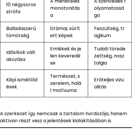
A menetelés
A szenvedés f
10 négysoros
monotonitás
olyamatossá
strófa
a
ga
Balladaszerű
Drámai, sűrít
Feszültség, tr
tömörség
ett képek
agikum
Emlékek és je
Tudati törede
Idősíkok vált
len keveredé
zettség, nosz
akozása
se
talgia
Természet, s
Képi ismétlőd
Erőteljes vizu
zerelem, halá
ések
alitás
l motívuma
A szerkezet így nemcsak a tartalom hordozója, hanem
aktívan részt vesz a jelentések kialakításában is.