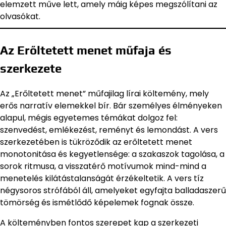
elemzett műve lett, amely máig képes megszólítani az
olvasókat.
Az Erőltetett menet műfaja és
szerkezete
Az „Erőltetett menet” műfajilag lírai költemény, mely
erős narratív elemekkel bír. Bár személyes élményeken
alapul, mégis egyetemes témákat dolgoz fel:
szenvedést, emlékezést, reményt és lemondást. A vers
szerkezetében is tükröződik az erőltetett menet
monotonitása és kegyetlensége: a szakaszok tagolása, a
sorok ritmusa, a visszatérő motívumok mind-mind a
menetelés kilátástalanságát érzékeltetik. A vers tíz
négysoros strófából áll, amelyeket egyfajta balladaszerű
tömörség és ismétlődő képelemek fognak össze.
A költeményben fontos szerepet kap a szerkezeti