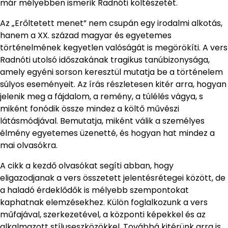
már mélyebben ismerik Radnóti költészetét.
Az „Erőltetett menet” nem csupán egy irodalmi alkotás,
hanem a XX. század magyar és egyetemes
történelmének kegyetlen valóságát is megörökíti. A vers
Radnóti utolsó időszakának tragikus tanúbizonysága,
amely egyéni sorson keresztül mutatja be a történelem
súlyos eseményeit. Az írás részletesen kitér arra, hogyan
jelenik meg a fájdalom, a remény, a túlélés vágya, s
miként fonódik össze mindez a költő művészi
látásmódjával. Bemutatja, miként válik a személyes
élmény egyetemes üzenetté, és hogyan hat mindez a
mai olvasókra.
A cikk a kezdő olvasókat segíti abban, hogy
eligazodjanak a vers összetett jelentésrétegei között, de
a haladó érdeklődők is mélyebb szempontokat
kaphatnak elemzésekhez. Külön foglalkozunk a vers
műfajával, szerkezetével, a központi képekkel és az
alkalmazott stíluseszközökkel. Továbbá kitérünk arra is,