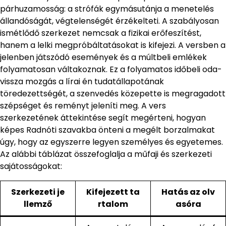
párhuzamosság: a strófák egymásutánja a menetelés
állandóságát, végtelenségét érzékelteti. A szabályosan
ismétlődő szerkezet nemcsak a fizikai erőfeszítést,
hanem a lelki megpróbáltatásokat is kifejezi. A versben a
jelenben játszódó események és a múltbeli emlékek
folyamatosan váltakoznak. Ez a folyamatos időbeli oda-
vissza mozgás a lírai én tudatállapotának
töredezettségét, a szenvedés közepette is megragadott
szépséget és reményt jeleníti meg. A vers
szerkezetének áttekintése segít megérteni, hogyan
képes Radnóti szavakba önteni a megélt borzalmakat
úgy, hogy az egyszerre legyen személyes és egyetemes.
Az alábbi táblázat összefoglalja a műfaji és szerkezeti
sajátosságokat:
Szerkezeti je
Kifejezett ta
Hatás az olv
llemző
rtalom
asóra