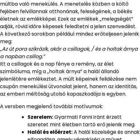
múltba való menekülés. A menetelés közben a költő
fejében felvillannak otthonának, feleségének, a békés
életnek az emlékképei. Ezek az emlékek „melegségét”
adják, rövid időre képesek feledtetni a jelen szenvedést.
A következő sorokban például mindez erőteljesen jelenik
meg:
„Az út pora szikrázik, akár a csillagok, / és a holtak árnya
a napban csillog.”
Itt a csillagok és a nap fénye a remény, az élet
szimbóluma, míg a „holtak árnya” a halál állandó
jelenlétére emlékeztet. A múlt képeinek felidézése nem
csupán menekülési útvonalat jelent, hanem az identitás,
az emberi méltóság utolsó kapaszkodója is egyben.
A versben megjelenő további motívumok:
Szerelem:
Gyarmati Fanni iránt érzett
szeretet mint életben tartó erő jelenik meg.
Halál és előérzet:
A halál közelsége és annak
elfogadása, amely végigkíséri a művet.