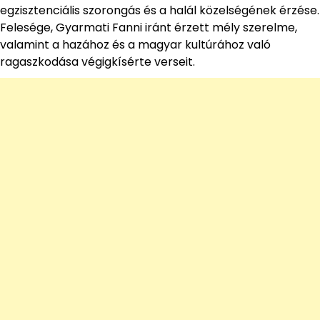
egzisztenciális szorongás és a halál közelségének érzése.
Felesége, Gyarmati Fanni iránt érzett mély szerelme,
valamint a hazához és a magyar kultúrához való
ragaszkodása végigkísérte verseit.