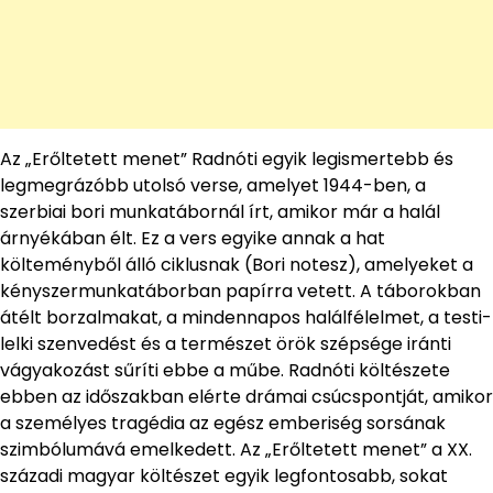
Az „Erőltetett menet” Radnóti egyik legismertebb és
legmegrázóbb utolsó verse, amelyet 1944-ben, a
szerbiai bori munkatábornál írt, amikor már a halál
árnyékában élt. Ez a vers egyike annak a hat
költeményből álló ciklusnak (Bori notesz), amelyeket a
kényszermunkatáborban papírra vetett. A táborokban
átélt borzalmakat, a mindennapos halálfélelmet, a testi-
lelki szenvedést és a természet örök szépsége iránti
vágyakozást sűríti ebbe a műbe. Radnóti költészete
ebben az időszakban elérte drámai csúcspontját, amikor
a személyes tragédia az egész emberiség sorsának
szimbólumává emelkedett. Az „Erőltetett menet” a XX.
századi magyar költészet egyik legfontosabb, sokat