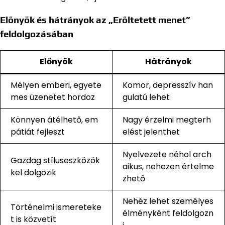
Előnyök és hátrányok az „Erőltetett menet”
feldolgozásában
Előnyök
Hátrányok
Mélyen emberi, egyete
Komor, depresszív han
mes üzenetet hordoz
gulatú lehet
Könnyen átélhető, em
Nagy érzelmi megterh
pátiát fejleszt
elést jelenthet
Nyelvezete néhol arch
Gazdag stíluseszközök
aikus, nehezen értelme
kel dolgozik
zhető
Nehéz lehet személyes
Történelmi ismereteke
élményként feldolgozn
t is közvetít