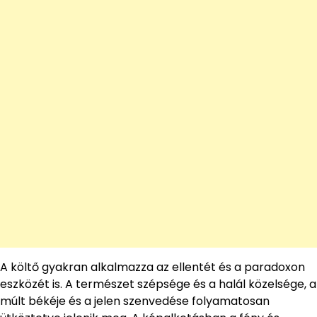
A költő gyakran alkalmazza az ellentét és a paradoxon
eszközét is. A természet szépsége és a halál közelsége, a
múlt békéje és a jelen szenvedése folyamatosan