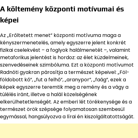
A költemény központi motívumai és
képei
Az „Erőltetett menet” központi motívuma maga a
kényszermenetelés, amely egyszerre jelent konkrét
fizikai cselekvést – a foglyok halálmenetét –, valamint
metaforikus jelentést is hordoz: az élet küzdelmeinek,
szenvedéseinek szimbóluma. Ezt a központi motívumot
Radnóti gyakran párosítja a természet képeivel: „Föl-
földobott kő”, „fut a felhő”, „aranypor”, „faág”, ezek a
képek egyszerre teremtik meg a remény és a vágy a
túlélés iránt, illetve a halál közelségének
elkerülhetetlenségét. Az emberi lét törékenysége és a
természet örök szépsége folyamatosan szembesül
egymással, hangsúlyozva a lírai én kiszolgáltatottságát.