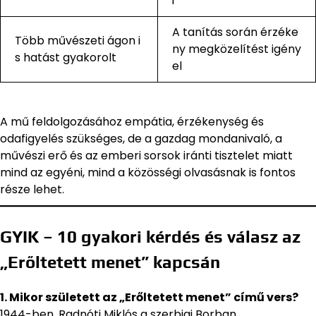
i
A tanítás során érzéke
Több művészeti ágon i
ny megközelítést igény
s hatást gyakorolt
el
A mű feldolgozásához empátia, érzékenység és
odafigyelés szükséges, de a gazdag mondanivaló, a
művészi erő és az emberi sorsok iránti tisztelet miatt
mind az egyéni, mind a közösségi olvasásnak is fontos
része lehet.
GYIK – 10 gyakori kérdés és válasz az
„Erőltetett menet” kapcsán
1. Mikor született az „Erőltetett menet” című vers?
1944-ben, Radnóti Miklós a szerbiai Borban,