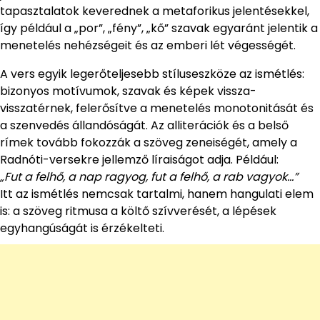
tapasztalatok keverednek a metaforikus jelentésekkel,
így például a „por”, „fény”, „kő” szavak egyaránt jelentik a
menetelés nehézségeit és az emberi lét végességét.
A vers egyik legerőteljesebb stíluseszköze az ismétlés:
bizonyos motívumok, szavak és képek vissza-
visszatérnek, felerősítve a menetelés monotonitását és
a szenvedés állandóságát. Az alliterációk és a belső
rímek tovább fokozzák a szöveg zeneiségét, amely a
Radnóti-versekre jellemző líraiságot adja. Például:
„Fut a felhő, a nap ragyog, fut a felhő, a rab vagyok…”
Itt az ismétlés nemcsak tartalmi, hanem hangulati elem
is: a szöveg ritmusa a költő szívverését, a lépések
egyhangúságát is érzékelteti.