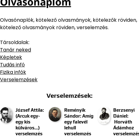
Olvasónaplóm
Olvasónaplók, kötelező olvasmányok, kötelezők röviden,
kötelező olvasmányok röviden, verselemzés.
Társoldalak:
Tanár neked
Képletek
Tudás infó
Fizika infók
Verselemzések
Verselemzések:
József Attila:
Reményik
Berzsenyi
(Arcuk egy-
Sándor: Amíg
Dániel:
egy kis
egy falevél
Horváth
külváros…)
lehull
Ádámhoz
verselemzés
verselemzés
verselemzé