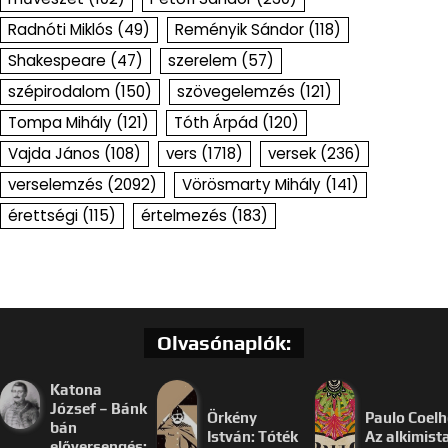
Radnóti Miklós
(49)
Reményik Sándor
(118)
Shakespeare
(47)
szerelem
(57)
szépirodalom
(150)
szövegelemzés
(121)
Tompa Mihály
(121)
Tóth Árpád
(120)
Vajda János
(108)
vers
(1718)
versek
(236)
verselemzés
(2092)
Vörösmarty Mihály
(141)
érettségi
(115)
értelmezés
(183)
Olvasónaplók:
Katona
József – Bánk
Örkény
Paulo Coelh
bán
István: Tóték
Az alkimist
előversengés: