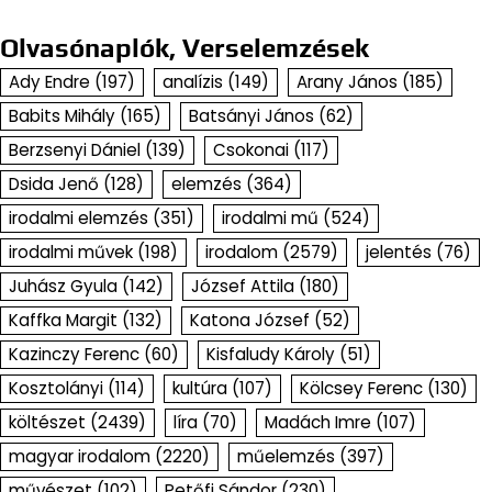
Olvasónaplók, Verselemzések
Ady Endre
(197)
analízis
(149)
Arany János
(185)
Babits Mihály
(165)
Batsányi János
(62)
Berzsenyi Dániel
(139)
Csokonai
(117)
Dsida Jenő
(128)
elemzés
(364)
irodalmi elemzés
(351)
irodalmi mű
(524)
irodalmi művek
(198)
irodalom
(2579)
jelentés
(76)
Juhász Gyula
(142)
József Attila
(180)
Kaffka Margit
(132)
Katona József
(52)
Kazinczy Ferenc
(60)
Kisfaludy Károly
(51)
Kosztolányi
(114)
kultúra
(107)
Kölcsey Ferenc
(130)
költészet
(2439)
líra
(70)
Madách Imre
(107)
magyar irodalom
(2220)
műelemzés
(397)
művészet
(102)
Petőfi Sándor
(230)