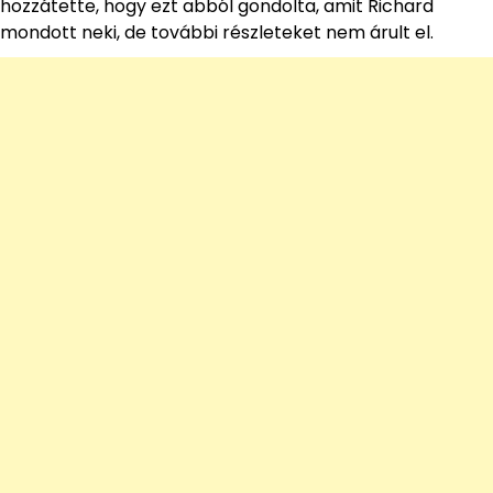
hozzátette, hogy ezt abból gondolta, amit Richard
mondott neki, de további részleteket nem árult el.