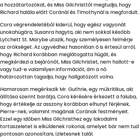
a hozzátartozókat, és Miss Gilchristtől megtudja, hogy
Richard halála előtt Coránál és Timothynál is megfordult.
Cora végrendeletéből kiderül, hogy egész vagyonát
unokahúgára, Susanra hagyta, aki nem sokkal később
Lytchett St. Marybe utazik, hogy személyesen felmérje
az örökséget. Az ügyvédhez hasonlóan ő is értesül arról,
hogy Richard korábban meglátogatta húgát, és
megkérdezi a bejárónőt, Miss Gilchristet, nem hallott-e
vagy tud-e valamilyen információt, ám a nő
határozottan tagadja, hogy hallgatózott volna.
Hamarosan megérkezik Mr. Guthrie, egy műkritikus, aki
állítása szerint barátja, Cora kérésére érkezett a faluba,
hogy értékelje az asszony korábban elhunyt férjének,
Pierre-nek, valamint magának Corának festményeit.
Ezzel egy időben Miss Gilchristhez egy lakodalmi
tortaszeletet is elküldenek rokonai, amelyet bár nem tud
pontosan azonosítani, ízletesnek talál.