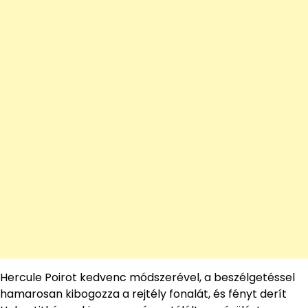
Hercule Poirot kedvenc módszerével, a beszélgetéssel
hamarosan kibogozza a rejtély fonalát, és fényt derít